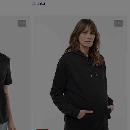
2 colori
1
/
5
1
/
6