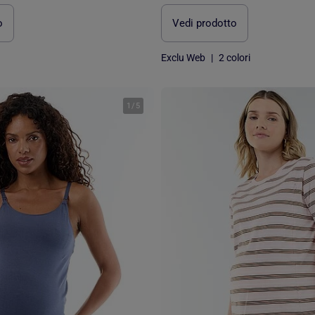
o
Vedi prodotto
Exclu Web
|
2 colori
1
/
5