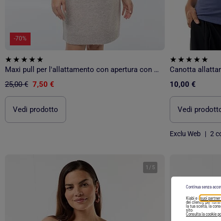
-70%
Maxi pull per l'allattamento con apertura con bottoni
Canotta allatt
25,00 €
7,50 €
10,00 €
Vedi prodotto
Vedi prodott
Exclu Web
|
2 co
1
/
5
Continua senza acce
Kiabi e i
suoi partner
dei clienti), per forn
la tua scelta, la con
sito.
Consulta la cookie po