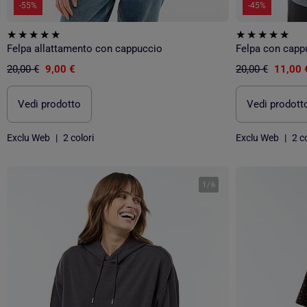
-55%
-45%
Felpa allattamento con cappuccio
Felpa con capp
20,00 €
9,00 €
20,00 €
11,00 
Vedi prodotto
Vedi prodott
Exclu Web
|
2 colori
Exclu Web
|
2 co
1
/
6