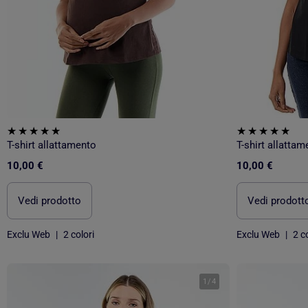
T-shirt allattamento
T-shirt allattam
10,00 €
10,00 €
Vedi prodotto
Vedi prodott
Exclu Web
|
2 colori
Exclu Web
|
2 co
1
/
4