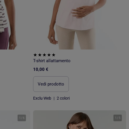
T-shirt allattamento
10,00 €
Vedi prodotto
Exclu Web
|
2 colori
1
/
6
1
/
5