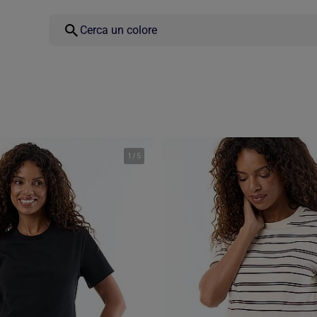
1
/
5