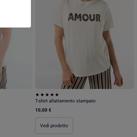
T-shirt allattamento stampato
10,00 €
Vedi prodotto