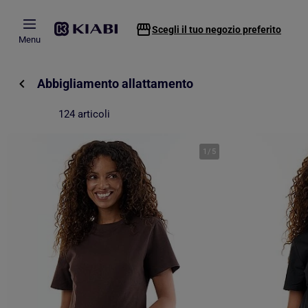
Passa al contenuto principale
Scegli il tuo negozio preferito
Menu
Abbigliamento allattamento
124 articoli
1
/
5