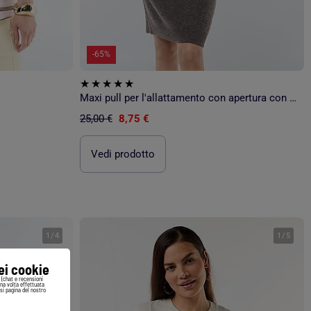
-65%
Maxi pull per l'allattamento con apertura con bottoni
25,00 €
8,75 €
Vedi prodotto
1
/
4
1
/
5
iei cookie
i (chat e recensioni
Una volta effettuata
si pagina del nostro