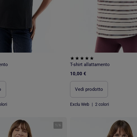
ento
T-shirt allattamento
10,00 €
o
Vedi prodotto
lori
Exclu Web
|
2 colori
1
/
6