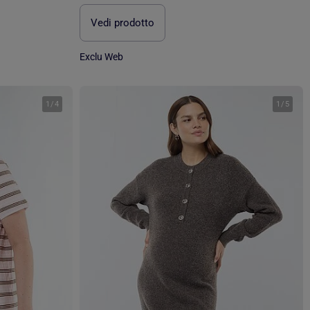
Vedi prodotto
Exclu Web
1
/
4
1
/
5