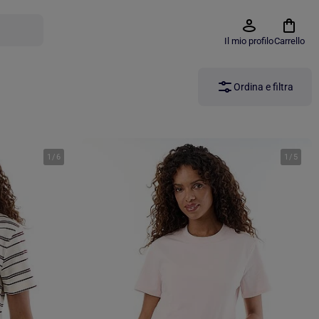
Il mio profilo
Carrello
Ordina e filtra
1
/
6
1
/
5