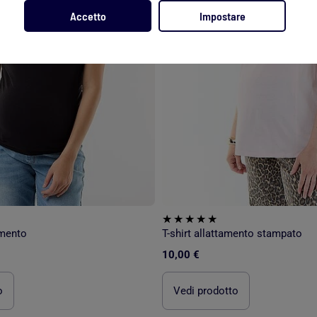
Accetto
Impostare
amento
T-shirt allattamento stampato
10,00 €
o
Vedi prodotto