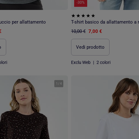
-30%
uccio per allattamento
T-shirt basico da allattamento a
€
10,00 €
7,00 €
o
Vedi prodotto
lori
Exclu Web
|
2 colori
1
/
4