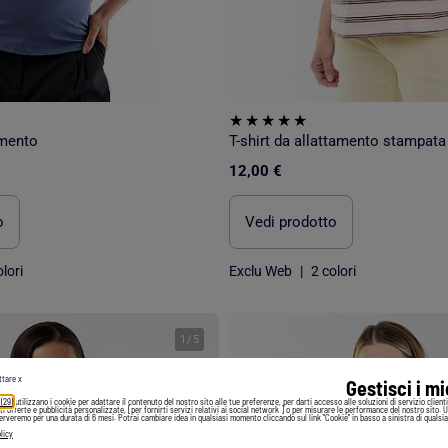
amento
T-shirt da allattamento stampata
12,00 €
o
Vedi prodotto
lori
Exclu Web
|
2 colori
1
/
5
ttare x
Gestisci i m
 (29)
utilizzano i cookie per adattare il contenuto del nostro sito alle tue preferenze, per darti accesso alle soluzioni di servizio client
irti offerte e pubblicità personalizzate, [per fornirti servizi relativi ai social network ] o per misurare le performance del nostro sito. 
serveremo per una durata di 6 mesi. Potrai cambiare idea in qualsiasi momento cliccando sul link "Cookie" in basso a sinistra di qualsia
licy