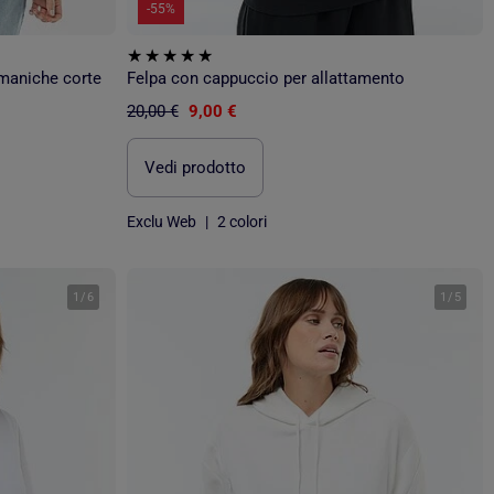
-55%
 maniche corte
Felpa con cappuccio per allattamento
20,00 €
9,00 €
Vedi prodotto
Exclu Web
|
2 colori
1
/
6
1
/
5