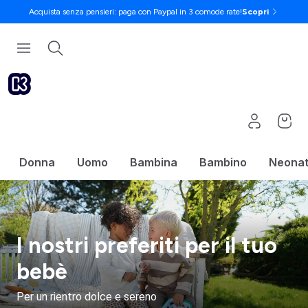
Acquista senza pensieri: paga con Paypal in 3 comode rate!
Scopri
Donna
Uomo
Bambina
Bambino
Neona
I nostri preferiti per il tuo
bebè
Per un rientro dolce e sereno