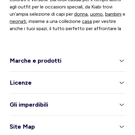
agli outfit per le occasioni speciali, da Kiabi trovi
un’ampia selezione di capi per
donna
,
uomo
,
bambini
e
neonati
, insieme a una collezione
casa
per vestire
anche i tuoi spazi, il tutto perfetto per affrontare la
stagione primavera/estate con stile.
Stile, leggerezza e femminilità per
ogni momento della giornata
Marche e prodotti
Per la primavera/estate, Kiabi propone una collezione
donna con capi freschi, versatili e sempre attuali. Dai
look quotidiani agli outfit più eleganti, trovi soluzioni
Licenze
adatte a ogni momento, anche per la
gravidanza
.
Con l’arrivo delle giornate più calde, spazio ai grandi
Gli imperdibili
protagonisti della stagione come i
costumi da bagno
,
disponibili anche in versione
taglie forti
per valorizzare
ogni silhouette.
Site Map
Le future mamme possono contare su capi pratici e