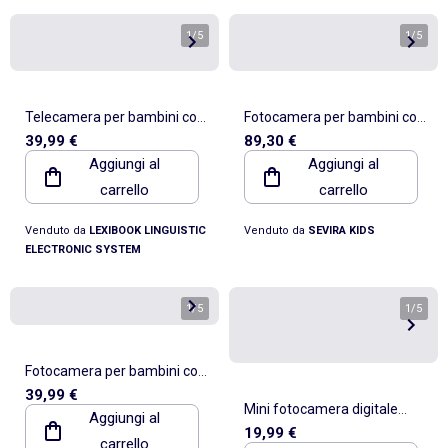
1
/
5
1
/
5
Telecamera per bambini con
Fotocamera per bambini con
39,99 €
89,30 €
protezione Paw Patrol
stampa termica | Kidywolf
Aggiungi al
Aggiungi al
carrello
carrello
Venduto da
LEXIBOOK LINGUISTIC
Venduto da
SEVIRA KIDS
ELECTRONIC SYSTEM
1
/
5
1
/
5
Fotocamera per bambini con
39,99 €
protezione Frozen
Mini fotocamera digitale
Aggiungi al
19,99 €
portachiavi luce Blue con
carrello