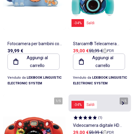
-34%
Saldi
Fotocamera per bambini con
Starcam® Telecamera
Prezzo di vendita
Prezzo di riferimento
39,99 €
39,00 €
59,99 €
PDR
protezione Bluey
digitale HD con scheda SD
Aggiungi al
Aggiungi al
carrello
carrello
Venduto da
LEXIBOOK LINGUISTIC
Venduto da
LEXIBOOK LINGUISTIC
ELECTRONIC SYSTEM
ELECTRONIC SYSTEM
1
/
5
1
/
5
-34%
Saldi
(
1
)
Videocamera digitale HD
Prezzo di vendita
Prezzo di riferimento
39,00 €
59,99 €
PDR
Paw Patrol Starcam® con