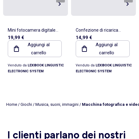
Mini fotocamera digitale
Confezione di ricarica
19,99 €
14,99 €
portachiavi Black con
comprendente 10 rotoli di
Aggiungi al
Aggiungi al
memoria Flash integrata
adesivi per le referenze Star
carrello
carrello
Cam DJ150 e DJ160
Venduto da
LEXIBOOK LINGUISTIC
Venduto da
LEXIBOOK LINGUISTIC
ELECTRONIC SYSTEM
ELECTRONIC SYSTEM
Home
/
Giochi
/
Musica, suoni, immagini
/
Macchina fotografica e vide
I clienti parlano dei nostri