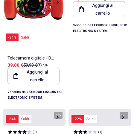
Aggiungi al
scheda SD
carrello
Venduto da
LEXIBOOK LINGUISTIC
ELECTRONIC SYSTEM
-34%
Saldi
Telecamera digitale HD
Prezzo di vendita
Prezzo di riferimento
39,00 €
59,99 €
PDR
Miraculous Starcam® con
Aggiungi al
scheda SD
carrello
Venduto da
LEXIBOOK LINGUISTIC
ELECTRONIC SYSTEM
1
/
5
1
/
5
-34%
Saldi
-22%
Saldi
(
1
)
(
1
)