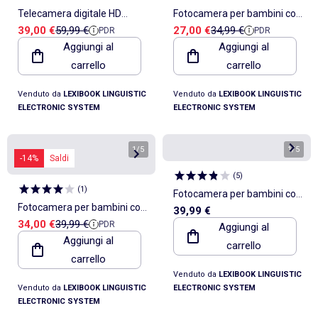
Telecamera digitale HD
Fotocamera per bambini con
Prezzo di vendita
Prezzo di riferimento
Prezzo di vendita
Prezzo di riferimento
39,00 €
59,99 €
27,00 €
34,99 €
PDR
PDR
SpiderMan Starcam® con
protezione Unicorno
Aggiungi al
Aggiungi al
scheda SD
carrello
carrello
Venduto da
LEXIBOOK LINGUISTIC
Venduto da
LEXIBOOK LINGUISTIC
ELECTRONIC SYSTEM
ELECTRONIC SYSTEM
1
/
5
1
/
5
-14%
Saldi
(
5
)
(
1
)
Fotocamera per bambini con
Fotocamera per bambini con
39,99 €
protezione Stitch
Prezzo di vendita
Prezzo di riferimento
34,00 €
39,99 €
PDR
protezione SpiderMan
Aggiungi al
Aggiungi al
carrello
carrello
Venduto da
LEXIBOOK LINGUISTIC
Venduto da
LEXIBOOK LINGUISTIC
ELECTRONIC SYSTEM
ELECTRONIC SYSTEM