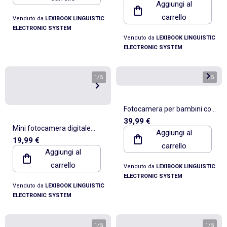
Aggiungi al
memoria Flash integrata
carrello
Venduto da
LEXIBOOK LINGUISTIC
ELECTRONIC SYSTEM
Venduto da
LEXIBOOK LINGUISTIC
ELECTRONIC SYSTEM
1
/
5
1
/
5
Fotocamera per bambini con
39,99 €
Sonic protezione
Mini fotocamera digitale
Aggiungi al
19,99 €
portachiavi luce Pink con
carrello
Aggiungi al
memoria Flash integrata
carrello
Venduto da
LEXIBOOK LINGUISTIC
ELECTRONIC SYSTEM
Venduto da
LEXIBOOK LINGUISTIC
ELECTRONIC SYSTEM
1
/
5
1
/
5