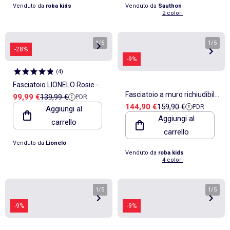
Venduto da
roba kids
Venduto da
Sauthon
2 colori
1
/
5
1
/
5
-28%
-9%
(
4
)
Fasciatoio LIONELO Rosie -
Fasciatoio a muro richiudibile
Prezzo di vendita
Prezzo di riferimento
99,99 €
139,99 €
PDR
Altezza regolabile - Ruote -
Prezzo di vendita
Prezzo di riferimento
144,90 €
159,90 €
PDR
Aggiungi al
+ materassino impermeabile
Organizer
Aggiungi al
carrello
"Roba Style"
carrello
Venduto da
Lionelo
Venduto da
roba kids
4 colori
1
/
5
1
/
5
-9%
-9%