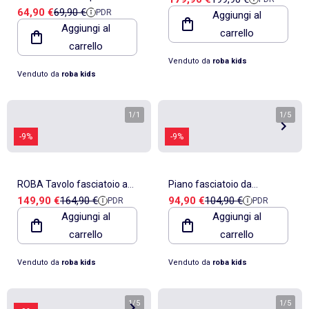
pieghevole + materassino
Prezzo di vendita
Prezzo di riferimento
64,90 €
69,90 €
PDR
+ materassino impermeabile
Aggiungi al
impermeabile "Roba"
Aggiungi al
carrello
– ROBA "Roba Style"
carrello
Venduto da
roba kids
Venduto da
roba kids
1
/
1
1
/
5
-9%
-9%
ROBA Tavolo fasciatoio a
Piano fasciatoio da
Prezzo di vendita
Prezzo di riferimento
Prezzo di vendita
Prezzo di riferimento
149,90 €
164,90 €
94,90 €
104,90 €
PDR
PDR
muro + materassino
appoggiare sul lettino +
Aggiungi al
Aggiungi al
"Waldhochzeit" – naturale
materassino impermeabile –
carrello
carrello
ROBA "Roba Style"
Venduto da
roba kids
Venduto da
roba kids
1
/
5
1
/
5