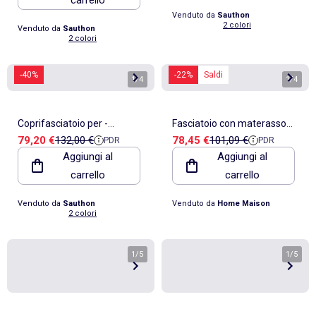
Venduto da
Sauthon
2 colori
Venduto da
Sauthon
2 colori
-40%
-22%
Saldi
1
/
4
1
/
4
Coprifasciatoio per -
Fasciatoio con materasso
Prezzo di vendita
Prezzo di riferimento
Prezzo di vendita
Prezzo di riferimento
79,20 €
132,00 €
78,45 €
101,09 €
PDR
PDR
SAUTHON
incorporato
Aggiungi al
Aggiungi al
carrello
carrello
Venduto da
Sauthon
Venduto da
Home Maison
2 colori
1
/
5
1
/
5