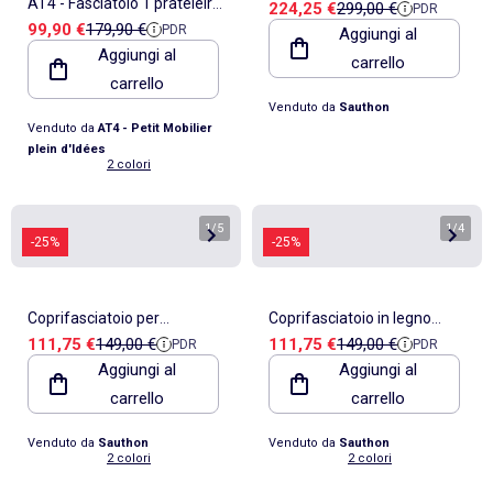
AT4 - Fasciatoio 1 prateleira
Prezzo di vendita
Prezzo di riferimento
224,25 €
299,00 €
PDR
effetto legno testurizzato e
Prezzo di vendita
Prezzo di riferimento
99,90 €
179,90 €
PDR
LIMA legno - Grafite
Aggiungi al
gambe in - SAUTHON
Aggiungi al
carrello
Grigio/Faggio - 73 x 54 x 90
carrello
cm
Venduto da
Sauthon
Venduto da
AT4 - Petit Mobilier
plein d'Idées
2 colori
1
/
5
1
/
4
-25%
-25%
Coprifasciatoio per
Coprifasciatoio in legno
Prezzo di vendita
Prezzo di riferimento
Prezzo di vendita
Prezzo di riferimento
111,75 €
149,00 €
111,75 €
149,00 €
PDR
PDR
cassettiera in - SAUTHON
marrone per - SAUTHON
Aggiungi al
Aggiungi al
carrello
carrello
Venduto da
Sauthon
Venduto da
Sauthon
2 colori
2 colori