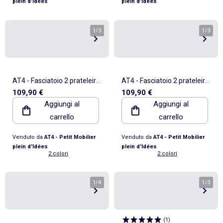
plein d'Idées
plein d'Idées
1
/
3
1
/
3
AT4 - Fasciatoio 2 prateleiras
AT4 - Fasciatoio 2 prateleiras
109,90 €
109,90 €
LILO legno LILO - Bianco - 54
LILO legno LILO - Faggio verni
Aggiungi al
Aggiungi al
x 74 x 94 cm
- 54 x 74 x 94 cm
carrello
carrello
Venduto da
AT4 - Petit Mobilier
Venduto da
AT4 - Petit Mobilier
plein d'Idées
plein d'Idées
2 colori
2 colori
1
/
4
1
/
3
(
1
)