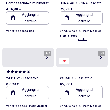
Comò fasciatoio minimalista
JURABABY - KIRA Fasciatoio
484,90 €
79,90 €
con vani portaoggetti Elva –
universale in legno da 50 cm
Aggiungi al
Aggiungi al
Roba
per cassettiera - Bianco
carrello
carrello
Venduto da
roba kids
Venduto da
AT4 - Petit Mobilier
plein d'Idées
2 colori
1
/
5
1
/
5
Saldi
(
1
)
WEBABY - Fasciatoio
WEBABY - Fasciatoio
59,90 €
69,90 €
estraibile per lettino 60x120
pieghevole in acciaio -
Aggiungi al
Aggiungi al
MONA legno - Faggio verni
Blanco/Griggio - 80 x 68 x
carrello
carrello
-75 x 51,5 x 7 cm
103 cm
Venduto da
AT4 - Petit Mobilier
Venduto da
AT4 - Petit Mobilier