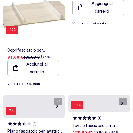
Aggiungi al
"Roba Style"
carrello
Venduto da
roba kids
-40%
Coprifasciatoio per
Prezzo di vendita
Prezzo di riferimento
81,60 €
136,00 €
PDR
cassettiera a 1 anta e 3 -
Aggiungi al
SAUTHON
carrello
Venduto da
Sauthon
1
/
4
1
/
5
-10%
-7%
(
1
)
(
4
)
Tavolo fasciatoio a muro
Piano fasciatoio per lavatrice
Prezzo di vendita
Prezzo di riferimento
179,90 €
199,90 €
PDR