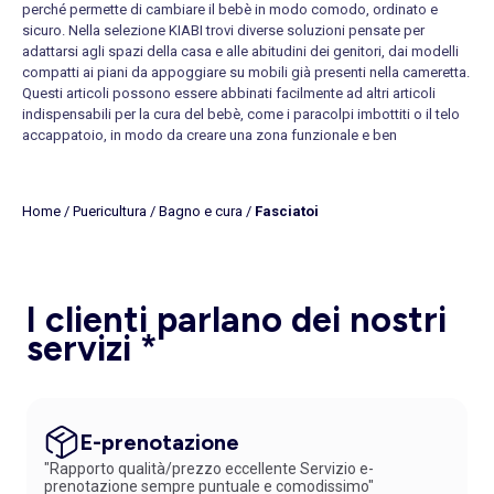
perché permette di cambiare il bebè in modo comodo, ordinato e
sicuro. Nella selezione KIABI trovi diverse soluzioni pensate per
adattarsi agli spazi della casa e alle abitudini dei genitori, dai modelli
compatti ai piani da appoggiare su mobili già presenti nella cameretta.
Questi articoli possono essere abbinati facilmente ad altri articoli
indispensabili per la cura del bebè, come i
paracolpi imbottiti
o il
telo
accappatoio
, in modo da creare una zona funzionale e ben
organizzata. Un buon
fasciatoio da neonato
aiuta ad avere tutto a
portata di mano: salviette, body, cremine, asciugamani e accessori per
il cambio, così ogni momento diventa più semplice anche quando si
Home
/
Puericultura
/
Bagno e cura
/
Fasciatoi
ha poco tempo. Per chi desidera un'opzione completa e salvaspazio,
la
cassettiera fasciatoio
è ideale perché unisce piano d’appoggio e
contenimento, rendendo più semplice sistemare vestitini e prodotti di
uso quotidiano. Anche l’altezza del mobile è importante: una
postazione ben proporzionata consente di evitare movimenti scomodi
I clienti parlano dei nostri
e di gestire il cambio con maggiore naturalezza.
servizi *
Fasciatoi con vaschetta, pieghevoli o da cassettiera
La scelta del modello dipende dallo spazio disponibile e dal tipo di
utilizzo. Il
fasciatoio con vaschetta
è perfetto per chi vuole riunire
igiene e bagnetto in un’unica postazione, mentre la versione
pieghevole è indicata per ambienti piccoli o per chi cerca un supporto
E-prenotazione
facile da richiudere dopo l’uso. Se hai già un mobile adatto, puoi
"Rapporto qualità/prezzo eccellente Servizio e-
orientarti verso un
fasciatoio per cassettiera
da posizionare sopra
prenotazione sempre puntuale e comodissimo"