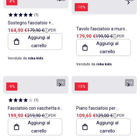
-8%
-10%
(
1
)
Sostegno fasciatoio +
Tavolo fasciatoio a muro
Prezzo di vendita
Prezzo di riferimento
164,90 €
179,90 €
PDR
materassino impermeabile –
Prezzo di vendita
Prezzo di riferimento
179,90 €
199,90 €
PDR
Aggiungi al
pieghevole + materassino
ROBA "Roba Style"
Aggiungi al
carrello
"Dschungelbaby" – ROBA
carrello
Venduto da
roba kids
Venduto da
roba kids
1
/
5
1
/
4
-9%
-15%
(
1
)
Fasciatoio con vaschetta e
Piano fasciatoio per
Prezzo di vendita
Prezzo di riferimento
Prezzo di vendita
Prezzo di riferimento
199,90 €
219,90 €
109,65 €
129,00 €
PDR
PDR
materassino impermeabile –
cassettiera a 3 - SAUTHON
Aggiungi al
Aggiungi al
ROBA
carrello
carrello