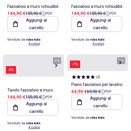
Fasciatoio a muro richiudibile
Fasciatoio a muro richiudibile
Prezzo di vendita
Prezzo di riferimento
Prezzo di vendita
Prezzo di riferimento
144,90 €
159,90 €
144,90 €
159,90 €
PDR
PDR
+ materassino impermeabile
+ materassino impermeabile
Aggiungi al
Aggiungi al
"Roba Style"
"Roba Style"
carrello
carrello
Venduto da
roba kids
Venduto da
roba kids
4 colori
4 colori
1
/
5
1
/
4
-7%
-9%
(
2
)
Piano fasciatoio per lavatrice
Tavolo fasciatoio a muro
Prezzo di vendita
Prezzo di riferimento
64,90 €
69,90 €
PDR
+ materassino impermeabile
Prezzo di vendita
Prezzo di riferimento
144,90 €
159,90 €
PDR
pieghevole + materassino
Aggiungi al
– "Roba"
Aggiungi al
carrello
impermeabile "Roba Style"
carrello
Venduto da
roba kids
Venduto da
roba kids
4 colori