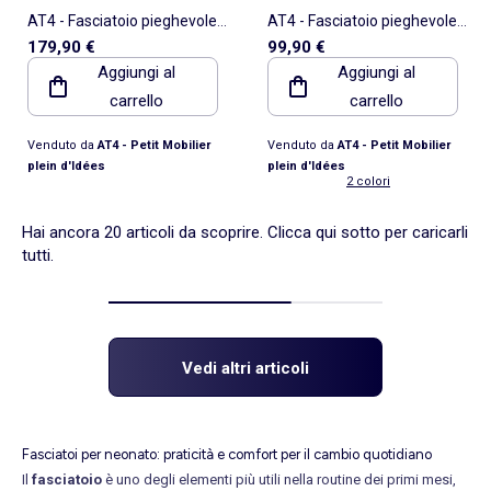
AT4 - Fasciatoio pieghevole a
AT4 - Fasciatoio pieghevole a
179,90 €
99,90 €
parete/muro SORA legno -
parete/muro EAZY legno -
Aggiungi al
Aggiungi al
Bianco - 83 x 66 x 66 cm
Bianco/Faggio - 78 x 56 x 78
carrello
carrello
cm
Venduto da
AT4 - Petit Mobilier
Venduto da
AT4 - Petit Mobilier
plein d'Idées
plein d'Idées
2 colori
Hai ancora 20 articoli da scoprire. Clicca qui sotto per caricarli
tutti.
Vedi altri articoli
Fasciatoi per neonato: praticità e comfort per il cambio quotidiano
Il
fasciatoio
è uno degli elementi più utili nella routine dei primi mesi,