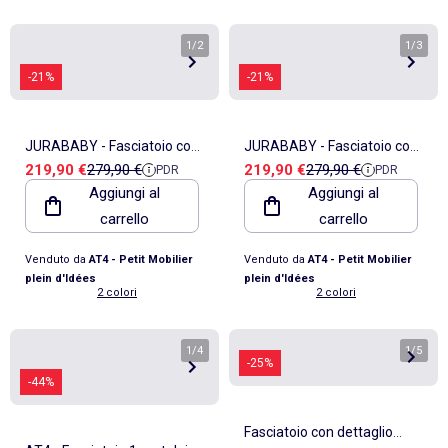
1
/
2
1
/
3
-21%
-21%
JURABABY - Fasciatoio com
JURABABY - Fasciatoio com
Prezzo di vendita
Prezzo di riferimento
Prezzo di vendita
Prezzo di riferimento
219,90 €
279,90 €
219,90 €
279,90 €
PDR
PDR
2 prateleiras ONLY legno -
2 prateleiras ONLY legno -
Aggiungi al
Aggiungi al
Faggio/Terracotta - 76 x 56 x
Faggio/Giallo - 76 x 56 x 94
carrello
carrello
94 cm
cm
Venduto da
AT4 - Petit Mobilier
Venduto da
AT4 - Petit Mobilier
plein d'Idées
plein d'Idées
2 colori
2 colori
1
/
4
1
/
5
-25%
-44%
Fasciatoio con dettaglio