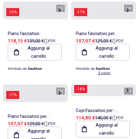
1
/
5
1
/
4
-15%
-17%
Piano fasciatoio
Piano fasciatoio per
Prezzo di vendita
Prezzo di riferimento
Prezzo di vendita
Prezzo di riferimento
118,15 €
139,00 €
107,07 €
129,00 €
PDR
PDR
multiposizione per la toilette
cassettiera a 3 - SAUTHON
Aggiungi al
Aggiungi al
a isola per - SAUTHON
carrello
carrello
Venduto da
Sauthon
Venduto da
Sauthon
2 colori
-18%
1
/
4
1
/
4
-17%
Coprifasciatoio per -
Piano fasciatoio per
Prezzo di vendita
Prezzo di riferimento
114,80 €
140,00 €
PDR
SAUTHON
Prezzo di vendita
Prezzo di riferimento
107,07 €
129,00 €
PDR
cassettiera a 3 - SAUTHON
Aggiungi al
Aggiungi al
carrello
carrello