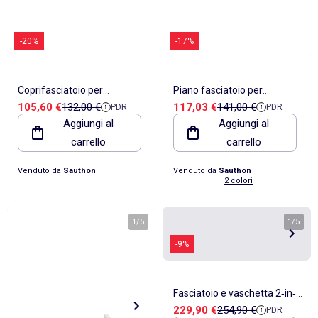
-20%
-17%
Coprifasciatoio per
Piano fasciatoio per
Prezzo di vendita
Prezzo di riferimento
Prezzo di vendita
Prezzo di riferimento
105,60 €
132,00 €
117,03 €
141,00 €
PDR
PDR
cassettiera fino a 15 -
cassettiera a 3 cassetti e 1 -
Aggiungi al
Aggiungi al
SAUTHON
SAUTHON
carrello
carrello
Venduto da
Sauthon
Venduto da
Sauthon
2 colori
1
/
5
1
/
5
-9%
Fasciatoio e vaschetta 2‑in‑1
Prezzo di vendita
Prezzo di riferimento
229,90 €
254,90 €
PDR
+ materassino impermeabile