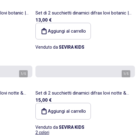
lovi botanic |
Set di 2 succhietti dinamici difrax lovi botanic |
13,00 €
Difrax
Aggiungi al carrello
Venduto da
SEVIRA KIDS
1
/
5
1
/
5
 lovi notte &
Set di 2 succhietti dinamici difrax lovi notte &
15,00 €
giorno | Difrax
Aggiungi al carrello
Venduto da
SEVIRA KIDS
2 colori