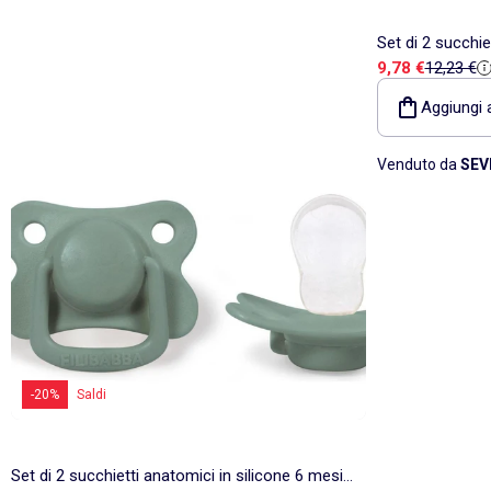
Set di 2 succhie
Prezzo di vend
Prezzo di
9,78 €
12,23 €
e oltre | Filibab
Aggiungi a
Venduto da
SEV
-20%
Saldi
Set di 2 succhietti anatomici in silicone 6 mesi