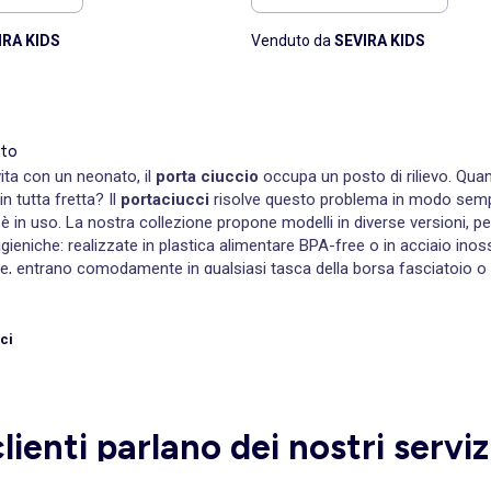
IRA KIDS
Venduto da
SEVIRA KIDS
ato
vita con un neonato, il
porta ciuccio
occupa un posto di rilievo. Qua
n tutta fretta? Il
portaciucci
risolve questo problema in modo sempli
 in uso. La nostra collezione propone modelli in diverse versioni, pens
igieniche: realizzate in plastica alimentare BPA-free o in acciaio inos
re, entrano comodamente in qualsiasi tasca della borsa fasciatoio o 
in forme originali come animali, frutta e personaggi giocosi, si pulisco
ggancia direttamente alla tettarella, permettendo di aprire la custo
ere il ciuccio
ci
sori più amati dai genitori di neonati. Agganciato alla tutina, al body
e che cada a terra durante gli spostamenti. Le versioni in silicone 
 masticarle liberamente senza rischi, trovando sollievo al prurito del
romatiche delicate come il tortora, il rosa antico e il verde salvia, per
clienti parlano dei nostri serviz
inati sono la soluzione più pratica e anche la più apprezzata come i
perare i 22 centimetri per evitare qualsiasi rischio di strangolament