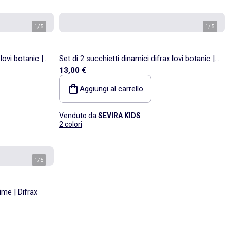
1
/
5
1
/
5
lovi botanic |
Set di 2 succhietti dinamici difrax lovi botanic |
13,00 €
Difrax
Aggiungi al carrello
Venduto da
SEVIRA KIDS
2 colori
1
/
5
ime | Difrax