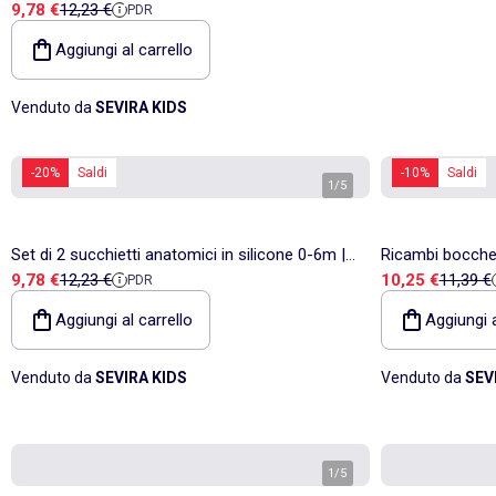
Prezzo di vendita
Prezzo di riferimento
9,78 €
12,23 €
PDR
e oltre | Filibabba
Aggiungi al carrello
Venduto da
SEVIRA KIDS
-20%
Saldi
-10%
Saldi
1
/
5
Set di 2 succhietti anatomici in silicone 0-6m |
Ricambi bocchet
Prezzo di vendita
Prezzo di riferimento
Prezzo di vend
Prezzo 
9,78 €
12,23 €
10,25 €
11,39 €
PDR
Filibabba
mordicchiatore 
Aggiungi al carrello
Aggiungi a
Venduto da
SEVIRA KIDS
Venduto da
SEV
1
/
5