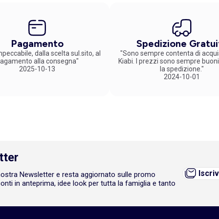
nto scegliendo gli
accessori per l’alimentazione
che abbiamo seleziona
. Acquista subito le nostre proposte!
Pagamento
Spedizione Gratui
peccabile, dalla scelta sul.sito, al
"Sono sempre contenta di acqui
agamento alla consegna"
Kiabi. I prezzi sono sempre buoni
2025-10-13
la spedizione."
2024-10-01
tter
Iscriv
a nostra Newsletter e resta aggiornato sulle promo
onti in anteprima, idee look per tutta la famiglia e tanto