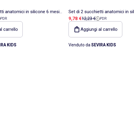
tti anatomici in silicone 6 mesi
Set di 2 succhietti anatomici in s
ita
 riferimento
Prezzo di vendita
Prezzo di riferimento
9,78 €
12,23 €
PDR
PDR
ba
Filibabba
l carrello
Aggiungi al carrello
IRA KIDS
Venduto da
SEVIRA KIDS