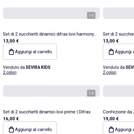
1
/
5
Set di 2 succhietti dinamici difrax lovi harmony |
Set di 2 succhie
13,00 €
13,00 €
Difrax
Difrax
Aggiungi al carrello
Aggiungi a
Venduto da
SEVIRA KIDS
Venduto da
SEV
2 colori
2 colori
1
/
5
Set di 2 succhietti dinamici lovi prime | Difrax
Confezione da 2 
16,00 €
19,00 €
Aggiungi al carrello
Aggiungi a