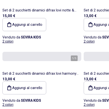
Set di 2 succhietti dinamici difrax lovi notte &
Set di 2 succhiet
15,00 €
13,00 €
giorno | Difrax
Difrax
Aggiungi al carrello
Aggiungi a
Venduto da
SEVIRA KIDS
Venduto da
SEV
2 colori
2 colori
1
/
5
Set di 2 succhietti dinamici difrax lovi harmony |
Set di 2 succhie
13,00 €
13,00 €
Difrax
Difrax
Aggiungi al carrello
Aggiungi a
Venduto da
SEVIRA KIDS
Venduto da
SEV
2 colori
2 colori