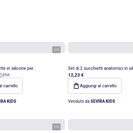
1
/
4
te in silicone per
Set di 2 succhietti anatomici in s
ita
di riferimento
12,23 €
PDR
per neonati | B.Box
e oltre | Filibabba
l carrello
Aggiungi al carrello
IRA KIDS
Venduto da
SEVIRA KIDS
1
/
5