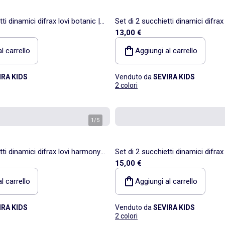
ti dinamici difrax lovi botanic |
Set di 2 succhietti dinamici difrax 
13,00 €
Difrax
l carrello
Aggiungi al carrello
IRA KIDS
Venduto da
SEVIRA KIDS
2 colori
1
/
5
tti dinamici difrax lovi harmony |
Set di 2 succhietti dinamici difrax
15,00 €
giorno | Difrax
l carrello
Aggiungi al carrello
IRA KIDS
Venduto da
SEVIRA KIDS
2 colori