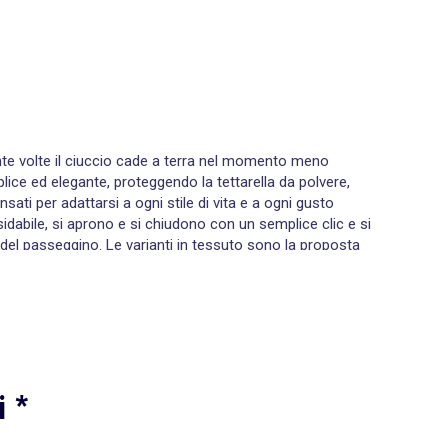
nte volte il ciuccio cade a terra nel momento meno
ce ed elegante, proteggendo la tettarella da polvere,
ati per adattarsi a ogni stile di vita e a ogni gusto
sidabile, si aprono e si chiudono con un semplice clic e si
del passeggino. Le varianti in tessuto sono la proposta
no in lavatrice e si asciugano rapidamente. Alcune versioni
dia con una sola mano anche tenendo il bambino in braccio.
 o al colletto del bambino tramite una clip di sicurezza,
alimentare con perline mordibili sono particolarmente
le gengive. I
laccetti in cotone
intrecciato sono invece
fetti da coordinare con i colori del corredo del bambino. I
i *
dea regalo per un baby shower o una nascita. Presta
o. Dai uno sguardo alla nostra collezione dedicata alla