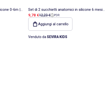
ilicone 0-6m |
Set di 2 succhietti anatomici in silicone 6 mesi
Prezzo di vendita
Prezzo di riferimento
9,78 €
12,23 €
PDR
e oltre | Filibabba
Aggiungi al carrello
Venduto da
SEVIRA KIDS