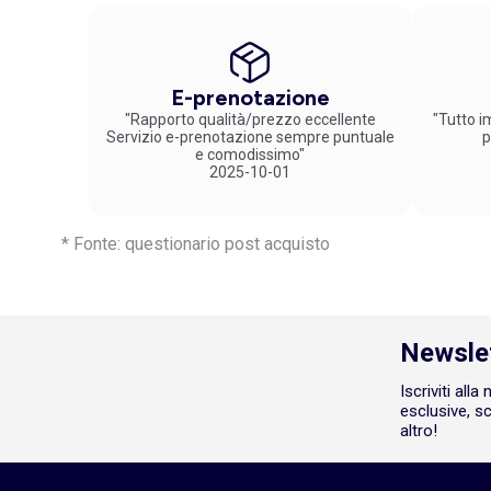
puericultura
e prepara tutto l’occorrente per lo svezzame
ogni esigenza, con prodotti di qualità e prezzi accessibili
E-prenotazione
"Rapporto qualità/prezzo eccellente
"Tutto im
Servizio e-prenotazione sempre puntuale
p
e comodissimo"
2025-10-01
* Fonte: questionario post acquisto
Newsle
Iscriviti all
esclusive, sc
altro!