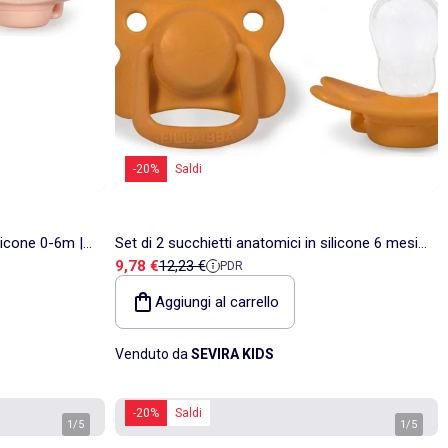
-20%
Saldi
ilicone 0-6m |
Set di 2 succhietti anatomici in silicone 6 mesi
Prezzo di vendita
Prezzo di riferimento
9,78 €
12,23 €
PDR
e oltre | Filibabba
Aggiungi al carrello
Venduto da
SEVIRA KIDS
-20%
Saldi
1
/
5
1
/
5