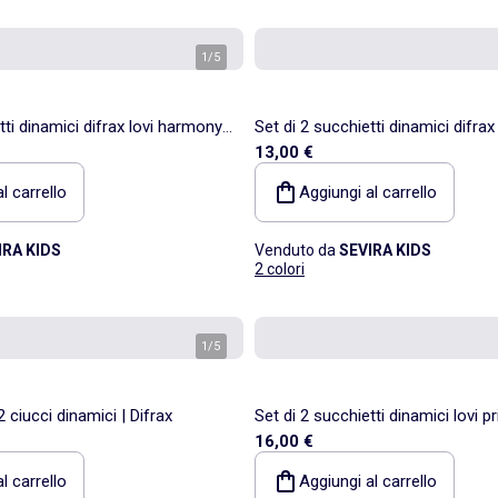
1
/
5
tti dinamici difrax lovi harmony |
Set di 2 succhietti dinamici difrax 
13,00 €
Difrax
l carrello
Aggiungi al carrello
IRA KIDS
Venduto da
SEVIRA KIDS
2 colori
1
/
5
ciucci dinamici | Difrax
Set di 2 succhietti dinamici lovi pr
16,00 €
l carrello
Aggiungi al carrello