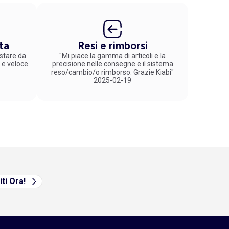
to con cura. Con KIABI, trovi la soluzione giusta per
ta
Resi e rimborsi
stare da
"Mi piace la gamma di articoli e la
 e veloce
precisione nelle consegne e il sistema
reso/cambio/o rimborso. Grazie Kiabi"
2025-02-19
iti Ora!