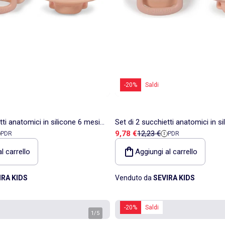
-20%
Saldi
tti anatomici in silicone 6 mesi
Set di 2 succhietti anatomici in s
ita
 riferimento
Prezzo di vendita
Prezzo di riferimento
9,78 €
12,23 €
PDR
PDR
ba
Filibabba
l carrello
Aggiungi al carrello
IRA KIDS
Venduto da
SEVIRA KIDS
-20%
Saldi
1
/
5