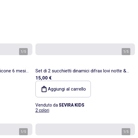
1
/
5
1
/
5
ilicone 6 mesi
Set di 2 succhietti dinamici difrax lovi notte &
15,00 €
giorno | Difrax
Aggiungi al carrello
Venduto da
SEVIRA KIDS
2 colori
1
/
5
1
/
5