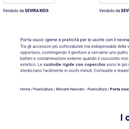
Venduto da
SEVIRA KIDS
Venduto da
SEV
Porta ciucci: igiene e praticità per le uscite con il neon
Tra gli accessori più sottovalutati ma indispensabili della 
opportuno, costringendo il genitore a cercarne uno pulito i
batteri e contaminazioni esterne quando il ciucciotto non è
estetico. Le
custodie rigide con coperchio
sono le più 
sterilizzano facilmente in pochi minuti. Compatte e legge
più moderna e versatile: flessibili, colorati e disponibili 
sono dotate di un gancio o di una clip magnetica che si a
Laccetti, clip e accessori coordinati: tutto per non perd
Home
/
Puericultura
/
Alimenti Neonato - Puericultura
/
Porta ciuc
Il
laccetto o la catenella porta ciuccio
sono tra gli acces
mantiene l'accessorio sempre a portata di mano e impedisc
apprezzate durante la fase della dentizione: il bambino può
la proposta più morbida e naturale, disponibili in palette c
I 
set risparmio che includono porta ciuccio e catenella abb
sempre attenzione alla lunghezza del nastrino: non deve su