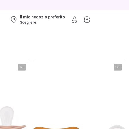
Il mio negozio preferito
Scegliere
1
/
5
1
/
5