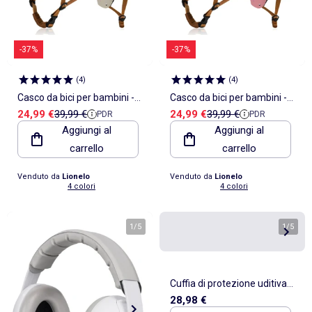
-37%
-37%
(
4
)
(
4
)
Casco da bici per bambini -
Casco da bici per bambini -
Prezzo di vendita
Prezzo di riferimento
Prezzo di vendita
Prezzo di riferimento
24,99 €
39,99 €
24,99 €
39,99 €
PDR
PDR
LIONELO - 50-56 cm -
LIONELO - 50-56 cm -
Aggiungi al
Aggiungi al
Personalizzabile - Certificato
Personalizzabile - Certificato
carrello
carrello
Intertek
Intertek
Venduto da
Lionelo
Venduto da
Lionelo
4 colori
4 colori
1
/
5
1
/
5
Cuffia di protezione uditiva
28,98 €
antirumore per bebè | Dooky