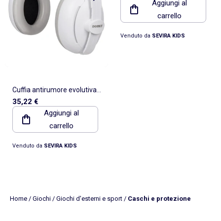
Aggiungi al
carrello
Venduto da
SEVIRA KIDS
Cuffia antirumore evolutiva
35,22 €
2-in-1 per neonati e bambini |
Aggiungi al
Dooky
carrello
Venduto da
SEVIRA KIDS
Home
/
Giochi
/
Giochi d'esterni e sport
/
Caschi e protezione