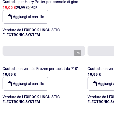
Custodia per Harry Potter per console di gioco
Prezzo di vendita
Prezzo di riferimento
19,00 €
29,99 €
PDR
portatili e accessori
Aggiungi al carrello
Venduto da
LEXIBOOK LINGUISTIC
ELECTRONIC SYSTEM
1
/
5
Custodia universale Frozen per tablet da 710'' in
Custodia univer
19,99 €
19,99 €
folio
Aggiungi al carrello
Aggiungi a
Venduto da
LEXIBOOK LINGUISTIC
Venduto da
LEX
ELECTRONIC SYSTEM
ELECTRONIC S