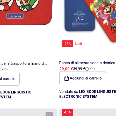
-27%
Saldi
Banca di alimentazione a ricarica
 per il trasporto a mano di
Prezzo di vendita
Prezzo di riferimento
29,00 €
39,99 €
ita
di riferimento
PDR
Mario 10.000 mAh
PDR
console portatili e tablet fino a
Aggiungi al carrello
l carrello
Venduto da
LEXIBOOK LINGUISTI
IBOOK LINGUISTIC
ELECTRONIC SYSTEM
YSTEM
-16%
1
/
5