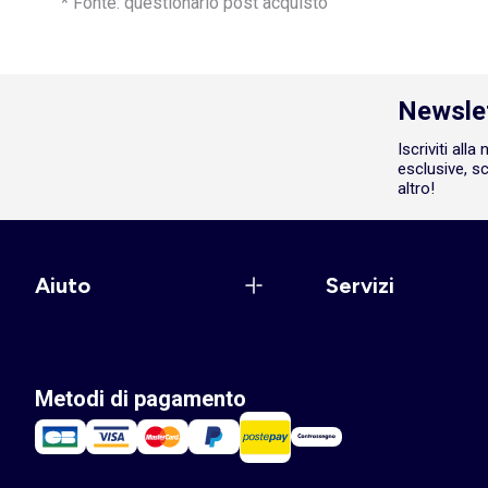
* Fonte: questionario post acquisto
Newsle
Iscriviti all
esclusive, sc
altro!
Aiuto
Servizi
Metodi di pagamento