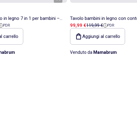
 in legno 7 in 1 per bambini –
Tavolo bambini in legno con cont
ita
di riferimento
Prezzo di vendita
Prezzo di riferimento
99,99 €
119,99 €
PDR
PDR
 attività sensoriali
sedie design coniglio – Mamabr
l carrello
Aggiungi al carrello
mabrum
Venduto da
Mamabrum