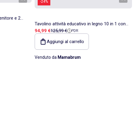
-24%
enitore e 2
Tavolino attività educativo in legno 10 in 1 con
um
Prezzo di vendita
Prezzo di riferimento
94,99 €
125,99 €
PDR
animali – giochi sensoriali per bambini 3+
Aggiungi al carrello
Venduto da
Mamabrum