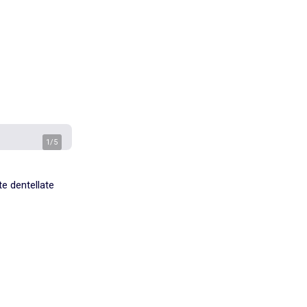
1
/
5
te dentellate