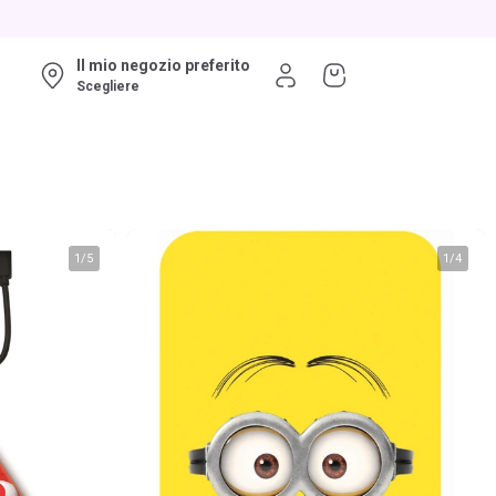
Il mio negozio preferito
Scegliere
1
/
5
1
/
4