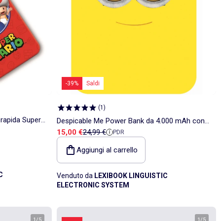
-39%
Saldi
(
1
)
 rapida Super
Despicable Me Power Bank da 4.000 mAh con
Prezzo di vendita
Prezzo di riferimento
15,00 €
24,99 €
PDR
ventose
Aggiungi al carrello
C
Venduto da
LEXIBOOK LINGUISTIC
ELECTRONIC SYSTEM
1
/
5
1
/
5