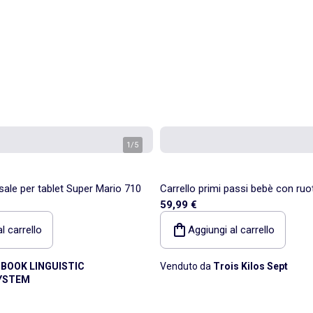
1
/
5
sale per tablet Super Mario 710
Carrello primi passi bebè con ruo
59,99 €
l carrello
Aggiungi al carrello
IBOOK LINGUISTIC
Venduto da
Trois Kilos Sept
YSTEM