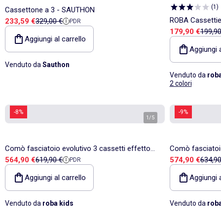
(
1
)
Cassettone a 3 - SAUTHON
ROBA Cassettie
Prezzo di vendita
Prezzo di riferimento
233,59 €
329,00 €
PDR
Prezzo di vend
Prezzo
179,90 €
199,90
Ante + 2 Conteni
Aggiungi al carrello
Aggiungi a
Venduto da
Sauthon
Venduto da
roba
2 colori
-8%
-9%
1
/
5
Comò fasciatoio evolutivo 3 cassetti effetto
Comò fasciatoio
Prezzo di vendita
Prezzo di riferimento
Prezzo di vend
Prezzo
564,90 €
619,90 €
574,90 €
634,90
PDR
rovere – ROBA "Finn"
rovere – ROBA 
Aggiungi al carrello
Aggiungi a
Venduto da
roba kids
Venduto da
roba