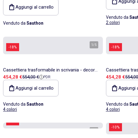
Aggiungi a
Aggiungi al carrello
Venduto da
Sau
2 colori
Venduto da
Sauthon
1
/
5
-18%
-18%
Cassettiera trasformabile in scrivania - decoro
Cassettiera tra
Prezzo di vendita
Prezzo di riferimento
Prezzo di vend
Prezzo
454,28 €
554,00 €
454,28 €
554,00
PDR
in legno di quercia seppia, forma ad -
in legno di quer
SAUTHON
SAUTHON
Aggiungi al carrello
Aggiungi a
Venduto da
Sauthon
Venduto da
Sau
4 colori
4 colori
-29%
-10%
1
/
5