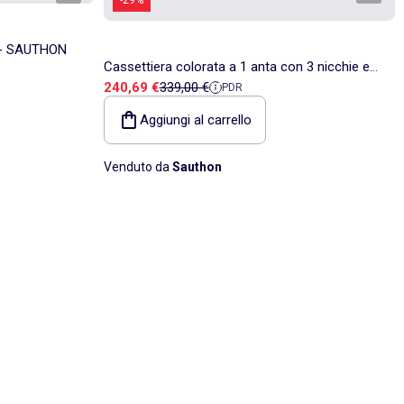
o - SAUTHON
Cassettiera colorata a 1 anta con 3 nicchie e
Prezzo di vendita
Prezzo di riferimento
240,69 €
339,00 €
PDR
cleristorio in legno in decoro rovere -
SAUTHON
Aggiungi al carrello
Venduto da
Sauthon