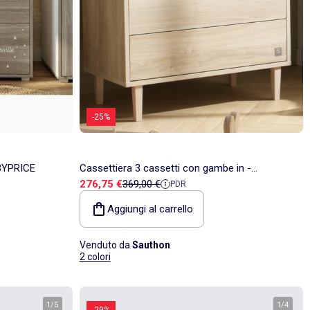
-25%
ABYPRICE
Cassettiera 3 cassetti con gambe in -
Prezzo di vendita
Prezzo di riferimento
276,75 €
369,00 €
PDR
SAUTHON
Aggiungi al carrello
Venduto da
Sauthon
2 colori
1
/
5
1
/
4
-29%