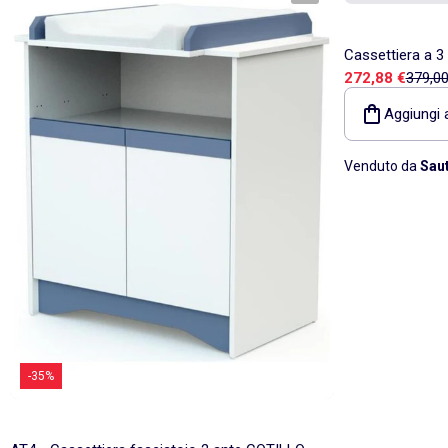
Cassettiera a 3
Prezzo di vend
Prezzo
272,88 €
379,00
SAUTHON
Aggiungi a
Venduto da
Sau
-35%