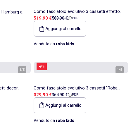
Comò fasciatoio evolutivo 3 cassetti effetto
o Hamburg a 2
Prezzo di vendita
Prezzo di riferimento
519,90 €
569,90 €
PDR
rovere – ROBA "Ava"
Aggiungi al carrello
Venduto da
roba kids
-9%
1
/
5
1
/
5
tti decor
Comò fasciatoio evolutivo 3 cassetti "Roba
Prezzo di vendita
Prezzo di riferimento
329,90 €
364,90 €
PDR
Momo"
Aggiungi al carrello
Venduto da
roba kids