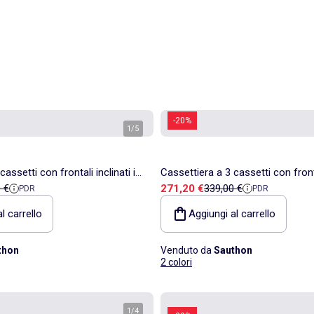
-20%
1
/
5
assetti con frontali inclinati in
Cassettiera a 3 cassetti con fronta
ita
 di riferimento
Prezzo di vendita
Prezzo di riferimento
 €
271,20 €
339,00 €
PDR
PDR
HON
rovere - SAUTHON
l carrello
Aggiungi al carrello
thon
Venduto da
Sauthon
2 colori
1
/
4