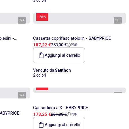
3 colori
-26%
1
/
4
1
/
3
iedini -
Cassetta coprifasciatoio in - BABYPRICE
Prezzo di vendita
Prezzo di riferimento
187,22 €
253,00 €
PDR
THON
Aggiungi al carrello
Venduto da
Sauthon
2 colori
-25%
1
/
4
1
/
4
Cassettiera a 3 - BABYPRICE
 BABYPRICE
Prezzo di vendita
Prezzo di riferimento
173,25 €
231,00 €
PDR
Aggiungi al carrello