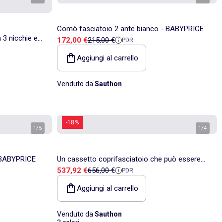
Comò fasciatoio 2 ante bianco - BABYPRICE
 3 nicchie e
Prezzo di vendita
Prezzo di riferimento
172,00 €
215,00 €
PDR
re -
Aggiungi al carrello
Venduto da
Sauthon
-18%
1
/
5
1
/
4
- BABYPRICE
Un cassetto coprifasciatoio che può essere
Prezzo di vendita
Prezzo di riferimento
537,92 €
656,00 €
PDR
trasformato in una - SAUTHON
Aggiungi al carrello
Venduto da
Sauthon