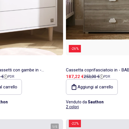
-26%
assetti con gambe in -
Cassetta coprifasciatoio in - B
ita
 di riferimento
Prezzo di vendita
Prezzo di riferimento
 €
187,22 €
253,00 €
PDR
PDR
l carrello
Aggiungi al carrello
thon
Venduto da
Sauthon
2 colori
-22%
1
/
5