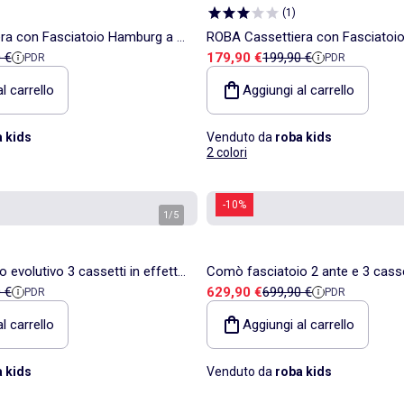
(
1
)
ra con Fasciatoio Hamburg a 2
ROBA Cassettiera con Fasciatoi
ita
 di riferimento
Prezzo di vendita
Prezzo di riferimento
 €
179,90 €
199,90 €
PDR
PDR
tori – Grigio
Ante + 2 Contenitori – Bianco
l carrello
Aggiungi al carrello
 kids
Venduto da
roba kids
2 colori
-10%
1
/
5
 evolutivo 3 cassetti in effetto
Comò fasciatoio 2 ante e 3 casse
ita
 di riferimento
Prezzo di vendita
Prezzo di riferimento
 €
629,90 €
699,90 €
PDR
PDR
"Caro"
rovere "Roba Lion"
l carrello
Aggiungi al carrello
 kids
Venduto da
roba kids