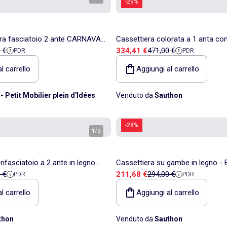
-29%
era fasciatoio 2 ante CARNAVAL
Cassettiera colorata a 1 anta con
ita
 di riferimento
Prezzo di vendita
Prezzo di riferimento
 €
334,41 €
471,00 €
PDR
PDR
etulla - 79 x 65,5 x 94 cm
cleristorio in legno in decoro rove
SAUTHON
l carrello
Aggiungi al carrello
- Petit Mobilier plein d'Idées
Venduto da
Sauthon
-28%
1
/
3
ifasciatoio a 2 ante in legno
Cassettiera su gambe in legno 
ita
 di riferimento
Prezzo di vendita
Prezzo di riferimento
 €
211,68 €
294,00 €
PDR
PDR
RICE
l carrello
Aggiungi al carrello
thon
Venduto da
Sauthon