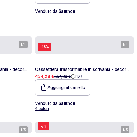
Venduto da
Sauthon
1
/
4
1
/
4
-18%
vania - decoro
Cassettiera trasformabile in scrivania - decoro
Prezzo di vendita
Prezzo di riferimento
454,28 €
554,00 €
PDR
ad -
in legno di quercia seppia, forma ad -
SAUTHON
Aggiungi al carrello
Venduto da
Sauthon
4 colori
-8%
1
/
5
1
/
5