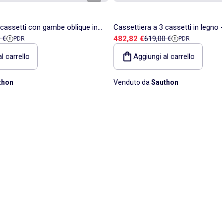
 cassetti con gambe oblique in -
Cassettiera a 3 cassetti in legn
ita
 di riferimento
Prezzo di vendita
Prezzo di riferimento
 €
482,82 €
619,00 €
PDR
PDR
l carrello
Aggiungi al carrello
thon
Venduto da
Sauthon