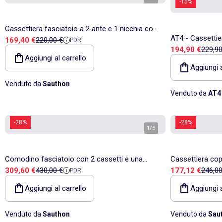
-15%
Cassettiera fasciatoio a 2 ante e 1 nicchia con
AT4 - Cassetti
Prezzo di vendita
Prezzo di riferimento
169,40 €
220,00 €
PDR
finitura effetto - BABYPRICE
Prezzo di vend
Prezzo
194,90 €
229,90
legno - Bianco/B
Aggiungi al carrello
Aggiungi a
Venduto da
Sauthon
Venduto da
AT4 
-28%
-28%
1
/
5
Comodino fasciatoio con 2 cassetti e una
Cassettiera copr
Prezzo di vendita
Prezzo di riferimento
Prezzo di vend
Prezzo
309,60 €
430,00 €
177,12 €
246,00
PDR
nicchia con maniglie in - SAUTHON
grigio - BABYP
Aggiungi al carrello
Aggiungi a
Venduto da
Sauthon
Venduto da
Sau