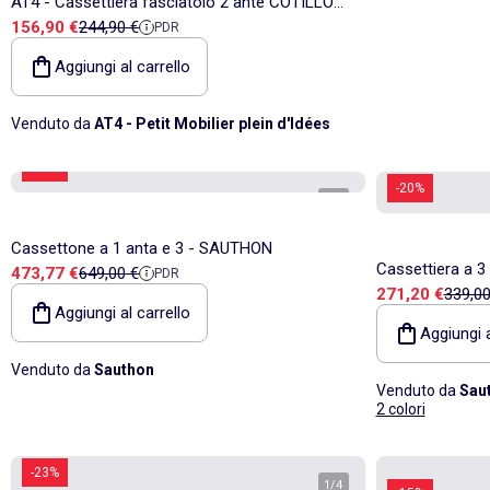
AT4 - Cassettiera fasciatoio 2 ante COTILLON
Prezzo di vendita
Prezzo di riferimento
156,90 €
244,90 €
PDR
legno - Bianco/Blu - 79 x 65,5 x 94 cm
Aggiungi al carrello
Venduto da
AT4 - Petit Mobilier plein d'Idées
-27%
-20%
1
/
5
Cassettone a 1 anta e 3 - SAUTHON
Cassettiera a 3 c
Prezzo di vendita
Prezzo di riferimento
473,77 €
649,00 €
PDR
Prezzo di vend
Prezzo
271,20 €
339,00
rovere - SAUT
Aggiungi al carrello
Aggiungi a
Venduto da
Sauthon
Venduto da
Sau
2 colori
-23%
1
/
4