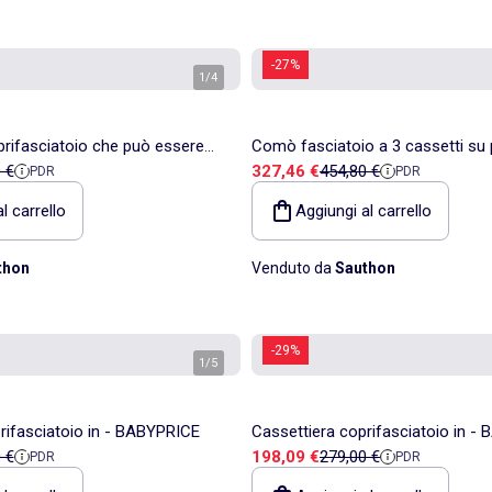
-27%
1
/
4
rifasciatoio che può essere
Comò fasciatoio a 3 cassetti su p
ita
 di riferimento
Prezzo di vendita
Prezzo di riferimento
 €
327,46 €
454,80 €
PDR
PDR
 una - SAUTHON
finitura in legno di faggio - SAU
l carrello
Aggiungi al carrello
thon
Venduto da
Sauthon
-29%
1
/
5
rifasciatoio in - BABYPRICE
Cassettiera coprifasciatoio in -
ita
 di riferimento
Prezzo di vendita
Prezzo di riferimento
 €
198,09 €
279,00 €
PDR
PDR