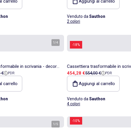
l carrello
Aggiungi al carrello
thon
Venduto da
Sauthon
2 colori
1
/
4
-18%
sformabile in scrivania - decoro
Cassettiera trasformabile in scri
ita
 di riferimento
Prezzo di vendita
Prezzo di riferimento
 €
454,28 €
554,00 €
PDR
PDR
cia seppia, forma ad -
in legno di quercia seppia, forma 
SAUTHON
l carrello
Aggiungi al carrello
thon
Venduto da
Sauthon
4 colori
-10%
1
/
5