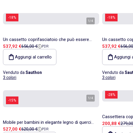
-18%
-18%
1
/
4
Un cassetto coprifasciatoio che può essere
Un cassetto cop
Prezzo di vendita
Prezzo di riferimento
Prezzo di vend
Prezzo
537,92 €
656,00 €
537,92 €
656,00
PDR
trasformato in una - SAUTHON
trasformato in
Aggiungi al carrello
Aggiungi a
Venduto da
Sauthon
Venduto da
Sau
3 colori
3 colori
-28%
1
/
4
-15%
Cassettiera cop
Mobile per bambini in elegante legno di quercia
Prezzo di vend
Prezzo
200,88 €
279,00
Prezzo di vendita
Prezzo di riferimento
527,00 €
620,00 €
PDR
con vani portaoggetti su 3 - SAUTHON