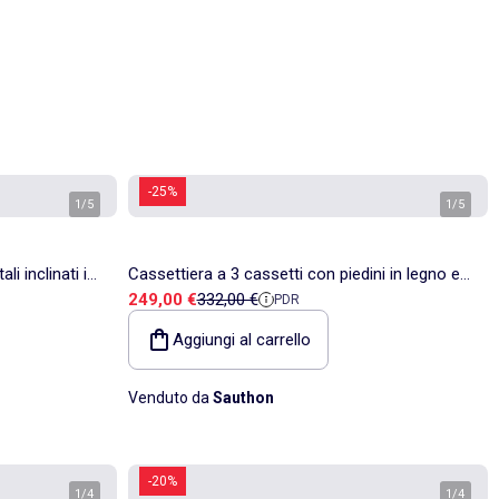
-25%
1
/
5
1
/
5
li inclinati in
Cassettiera a 3 cassetti con piedini in legno e
Prezzo di vendita
Prezzo di riferimento
249,00 €
332,00 €
PDR
finitura color - SAUTHON
Aggiungi al carrello
Venduto da
Sauthon
-20%
1
/
4
1
/
4