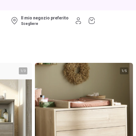
Il mio negozio preferito
Scegliere
1
/
3
1
/
5