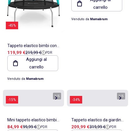
bambini 3-6 anni
carrello
HyperMotion
Venduto da
Mamabrum
-45%
Tappeto elastico bimbi con
Prezzo di vendita
Prezzo di riferimento
119,99 €
219,99 €
PDR
rete sicurezza 167cm
Aggiungi al
HyperMotion
carrello
Venduto da
Mamabrum
1
/
5
1
/
5
-15%
-34%
Mini tappeto elastico bimbi
Tappeto elastico da giardino
Prezzo di vendita
Prezzo di riferimento
Prezzo di vendita
Prezzo di riferimento
84,99 €
99,99 €
209,99 €
319,99 €
PDR
PDR
rana con maniglia
con rete 366cm HyperMotion