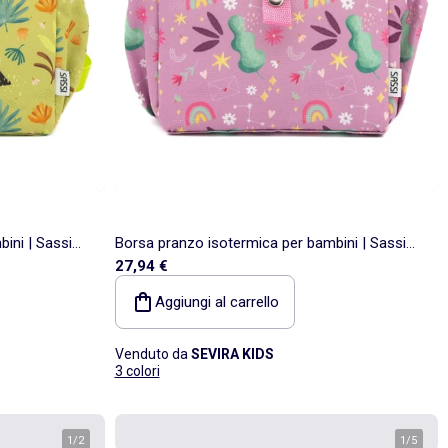
ini | Sassi
Borsa pranzo isotermica per bambini | Sassi
27,94 €
Junior
Aggiungi al carrello
Venduto da
SEVIRA KIDS
3 colori
1
/
2
1
/
5