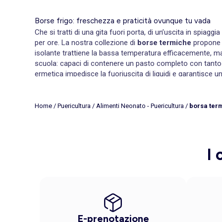
Borse frigo: freschezza e praticità ovunque tu vada
Che si tratti di una gita fuori porta, di un’uscita in spiagg
per ore. La nostra collezione di
borse termiche
propone m
isolante trattiene la bassa temperatura efficacemente, ma
scuola: capaci di contenere un pasto completo con tanto 
ermetica impedisce la fuoriuscita di liquidi e garantisce 
mani libere e il peso distribuito sulla schiena, è perfetto pe
accessori vari, permette di organizzare tutto in modo or
con manici rinforzati e fondo rigido per una maggiore stabil
Home
/
Puericultura
/
Alimenti Neonato - Puericultura
/
borsa ter
tempo. Alcune versioni sono pieghevoli e occupano pochi
Come scegliere la borsa termica giusta
La scelta dipende principalmente dall'uso quotidiano e dal
più pratica e discreta. Scegli i nostri
cucchiai morbidi o i p
I 
giornate al mare, una borsa frigo capiente con tracolla rego
materiale termico mantengono la temperatura costante più 
massimizzare l'efficacia del freddo. Con KIABI, trovi la so
freschezza ovunque tu vada!
E-prenotazione