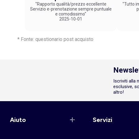
"Rapporto qualità/prezzo eccellente
"Tutto im
Servizio e-prenotazione sempre puntuale
p
e comodissimo"
2025-10-01
* Fonte: questionario post acquisto
Newsle
Iscriviti all
esclusive, sc
altro!
Aiuto
Servizi