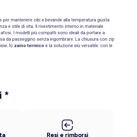
e per mantenere cibi e bevande alla temperatura giusta
 e stile di vita. Il rivestimento interno in materiale
fosi. I modelli più compatti sono ideali da portare a
borsa da passeggino senza ingombrare. La chiusura con zip
mpie, lo
zaino termico
è la soluzione più versatile: con le
. Dotato di tasche esterne per riporre posate, tovaglioli e
pienza, ideali per affrontare le giornate lunghe fuori casa,
on un panno umido, per un utilizzo pratico e duraturo nel
la
borsa termica con tasca porta posate
è la soluzione
 macchie indesiderate. Per le famiglie numerose o le
i *
qualità dell'isolamento: i modelli con doppio strato di
rire sempre una borraccia o un elemento refrigerante per
ssibili. Acquista subito le nostre proposte e porta la
ta
Resi e rimborsi