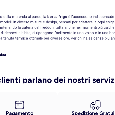
ia o della merenda al parco, la
borsa frigo
è l'accessorio indispensabil
odelli in diverse misure e design, pensati per adattarsi a ogni esigenza
ntenendo la catena del freddo intatta anche nei momenti più caldi e a
di dessert e bibita, si ripongono facilmente in uno zaino o in una 
una tenuta termica ottimale per diverse ore. Per chi ha esigenze più a
r le escursioni, le partite di calcio dei bambini o i pic-nic in famiglia
dinato e funzionale. Non mancano le
borse frigo rigide
, di grande ca
ità. I materiali esterni sono resistenti all'acqua e facili da pulire c
mica
ssimo spazio una volta svuotate.
la quantità di alimenti da trasportare. Per la pausa pranzo, una picco
iatti a ventosa
per i più piccoli, e porta con te dei
bavaglini
per evitare
clienti parlano dei nostri serviz
labile garantisce spazio sufficiente per tutti. Presta attenzione alla 
a lungo rispetto a quelli con rivestimento singolo. Ricorda di inse
luzione giusta per ogni esigenza, con prodotti di qualità e prezzi acce
Pagamento
Spedizione Gratui