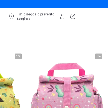
Il mio negozio preferito
Scegliere
1
/
4
1
/
4