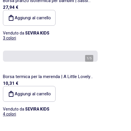
Borsa pranzo isotermica per bambini | Sassi
27,94 €
Junior
Aggiungi al carrello
Venduto da
SEVIRA KIDS
3 colori
1
/
5
Borsa termica per la merenda | A Little Lovely
10,31 €
Company
Aggiungi al carrello
Venduto da
SEVIRA KIDS
4 colori