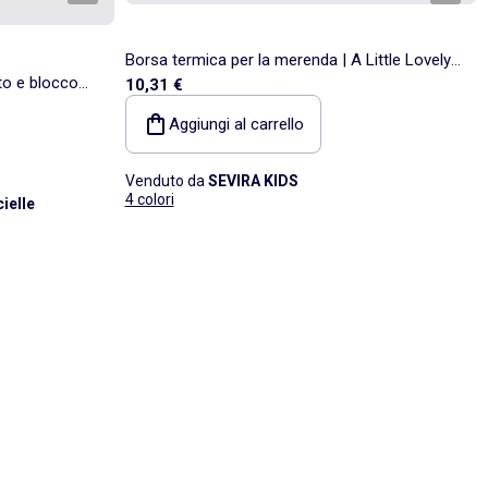
Borsa termica per la merenda | A Little Lovely
o e blocco
10,31 €
Company
isotermica
Aggiungi al carrello
Venduto da
SEVIRA KIDS
4 colori
ielle