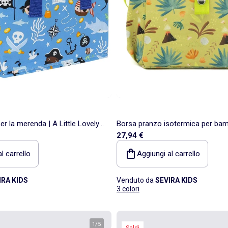
r la merenda | A Little Lovely
Borsa pranzo isotermica per bamb
27,94 €
Junior
l carrello
Aggiungi al carrello
IRA KIDS
Venduto da
SEVIRA KIDS
3 colori
1
/
5
Saldi