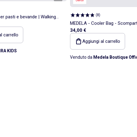
(
8
)
er pasti e bevande | Walking
MEDELA - Cooler Bag - Scompart
34,00 €
refrigerante + 4 biberon - Borsa 
l carrello
Aggiungi al carrello
IRA KIDS
Venduto da
Medela Boutique Offic