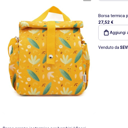
Borsa termica p
27,52 €
Mum
Aggiungi a
Venduto da
SEV