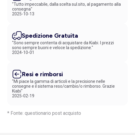
solidità del sistema di aggancio. Scegli poi un
set di bavaglini
"Tutto impeccabile, dalla scelta sul.sito, al pagamento alla
impermeabili
e le nostre
stoviglie in silicone atossico
per rendere ogni
consegna"
2025-10-13
pasto più semplice e piacevole. Con KIABI, trovi la soluzione giusta per
ogni esigenza, con prodotti di qualità e prezzi accessibili. Acquista
subito le nostre proposte e porta i piccoli a tavola con te in tutta
sicurezza! Scarica ora la nostra app per non perderti le nostre offerte e
Spedizione Gratuita
promozioni esclusive e richiedi la carta fedeltà per accumulare punti
ogni volta che fai shopping.
"Sono sempre contenta di acquistare da Kiabi. I prezzi
sono sempre buoni e veloce la spedizione."
2024-10-01
Resi e rimborsi
"Mi piace la gamma di articoli e la precisione nelle
consegne e il sistema reso/cambio/o rimborso. Grazie
Kiabi"
2025-02-19
* Fonte: questionario post acquisto