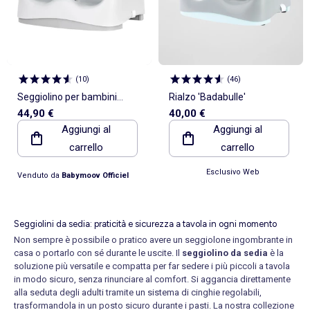
(
10
)
(
46
)
Seggiolino per bambini
Rialzo 'Badabulle'
44,90 €
40,00 €
“Badabulle”
Aggiungi al
Aggiungi al
carrello
carrello
Esclusivo Web
Venduto da
Babymoov Officiel
Seggiolini da sedia: praticità e sicurezza a tavola in ogni momento
Non sempre è possibile o pratico avere un seggiolone ingombrante in
casa o portarlo con sé durante le uscite. Il
seggiolino da sedia
è la
soluzione più versatile e compatta per far sedere i più piccoli a tavola
in modo sicuro, senza rinunciare al comfort. Si aggancia direttamente
alla seduta degli adulti tramite un sistema di cinghie regolabili,
trasformandola in un posto sicuro durante i pasti. La nostra collezione