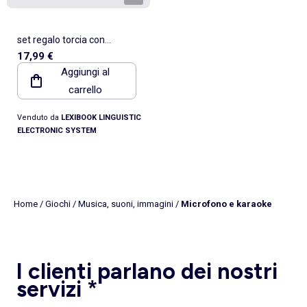
set regalo torcia con
17,99 €
proiettore di dinosauri
Aggiungi al
carrello
Venduto da
LEXIBOOK LINGUISTIC
ELECTRONIC SYSTEM
Home
/
Giochi
/
Musica, suoni, immagini
/
Microfono e karaoke
I clienti parlano dei nostri
servizi *