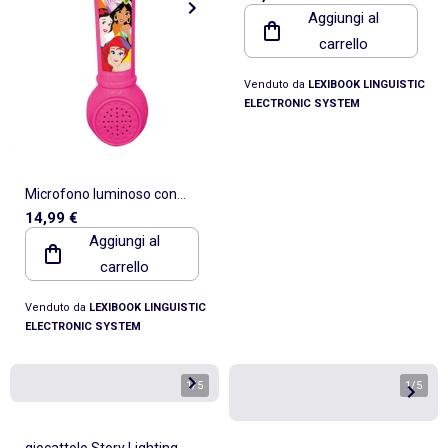
Aggiungi al
Gabby
carrello
Venduto da
LEXIBOOK LINGUISTIC
ELECTRONIC SYSTEM
Microfono luminoso con
14,99 €
melodie ed effetti sonori
Aggiungi al
carrello
Venduto da
LEXIBOOK LINGUISTIC
ELECTRONIC SYSTEM
1
/
5
1
/
5
giocattolo Story Lighting