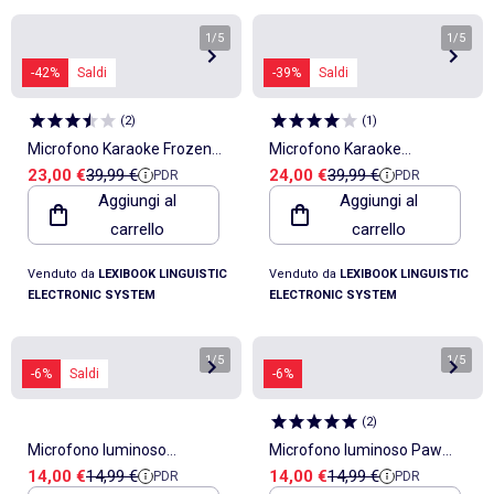
1
/
5
1
/
5
-42%
Saldi
-39%
Saldi
(
2
)
(
1
)
Microfono Karaoke Frozen
Microfono Karaoke
Prezzo di vendita
Prezzo di riferimento
Prezzo di vendita
Prezzo di riferimento
23,00 €
39,99 €
24,00 €
39,99 €
PDR
PDR
Bluetooth/wireless con
Bluetooth® miracoloso con
Aggiungi al
Aggiungi al
effetti sonori e luminosi
altoparlante, luci e funzione
carrello
carrello
di cambio voce
Venduto da
LEXIBOOK LINGUISTIC
Venduto da
LEXIBOOK LINGUISTIC
ELECTRONIC SYSTEM
ELECTRONIC SYSTEM
1
/
5
1
/
5
-6%
Saldi
-6%
(
2
)
Microfono luminoso
Microfono luminoso Paw
Prezzo di vendita
Prezzo di riferimento
Prezzo di vendita
Prezzo di riferimento
14,00 €
14,99 €
14,00 €
14,99 €
PDR
PDR
miracoloso con melodie ed
Patrol con melodie ed effetti