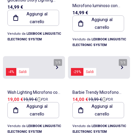
Microfono luminoso con
14,99 €
microfono
14,99 €
Aggiungi al
melodie ed effetti sonori
Aggiungi al
carrello
carrello
Venduto da
LEXIBOOK LINGUISTIC
ELECTRONIC SYSTEM
Venduto da
LEXIBOOK LINGUISTIC
ELECTRONIC SYSTEM
1
/
5
1
/
5
-4%
Saldi
-29%
Saldi
Wish Lighting Microfono con
Barbie Trendy Microfono
Prezzo di vendita
Prezzo di riferimento
Prezzo di vendita
Prezzo di riferimento
19,00 €
19,99 €
14,00 €
19,99 €
PDR
PDR
altoparlante (auxin), melodie
luminoso con altoparlante
Aggiungi al
Aggiungi al
ed effetti sonori
(auxin), melodie ed effetti
carrello
carrello
sonori
Venduto da
LEXIBOOK LINGUISTIC
Venduto da
LEXIBOOK LINGUISTIC
ELECTRONIC SYSTEM
ELECTRONIC SYSTEM