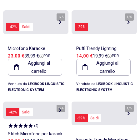
1
/
5
1
/
5
-42%
Saldi
-29%
Microfono Karaoke
Puffi Trendy Lighting
Prezzo di vendita
Prezzo di riferimento
Prezzo di vendita
Prezzo di riferimento
23,00 €
39,99 €
14,00 €
19,99 €
PDR
PDR
Bluetooth/wireless con
Microfono con altoparlante
Aggiungi al
Aggiungi al
effetti sonori e luminosi
(aux-in), melodie ed effetti
carrello
carrello
sonori
Venduto da
LEXIBOOK LINGUISTIC
Venduto da
LEXIBOOK LINGUISTIC
ELECTRONIC SYSTEM
ELECTRONIC SYSTEM
1
/
4
1
/
5
-42%
Saldi
-29%
Saldi
(
2
)
Stitch Microfono per karaoke
Encanto Trendy Microfono