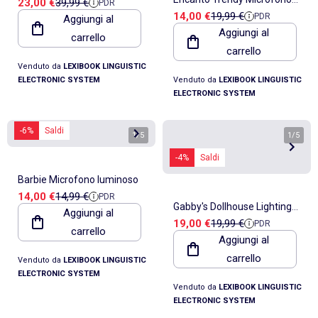
Prezzo di vendita
Prezzo di riferimento
23,00 €
39,99 €
PDR
Bluetooth/wireless con
Prezzo di vendita
Prezzo di riferimento
14,00 €
19,99 €
PDR
Aggiungi al
luminoso con altoparlante
suono e luce
Aggiungi al
carrello
(auxin), melodie ed effetti
carrello
sonori
Venduto da
LEXIBOOK LINGUISTIC
ELECTRONIC SYSTEM
Venduto da
LEXIBOOK LINGUISTIC
ELECTRONIC SYSTEM
-6%
Saldi
1
/
5
1
/
5
-4%
Saldi
Barbie Microfono luminoso
Prezzo di vendita
Prezzo di riferimento
14,00 €
14,99 €
PDR
Gabby's Dollhouse Lighting
Aggiungi al
Prezzo di vendita
Prezzo di riferimento
19,00 €
19,99 €
PDR
Microfono con altoparlante
carrello
Aggiungi al
(aux-in), melodie ed effetti
carrello
Venduto da
LEXIBOOK LINGUISTIC
sonori
ELECTRONIC SYSTEM
Venduto da
LEXIBOOK LINGUISTIC
ELECTRONIC SYSTEM