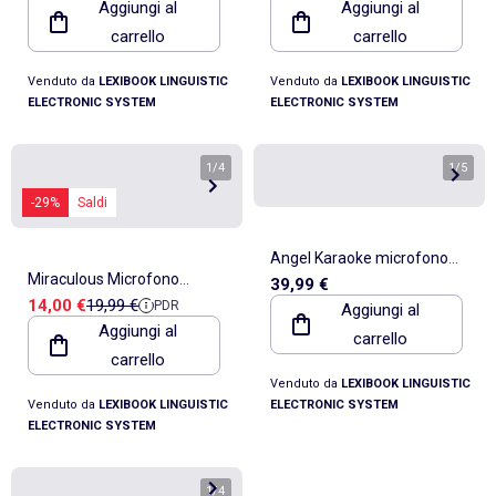
Aggiungi al
Aggiungi al
effetti sonori
sonori
carrello
carrello
Venduto da
LEXIBOOK LINGUISTIC
Venduto da
LEXIBOOK LINGUISTIC
ELECTRONIC SYSTEM
ELECTRONIC SYSTEM
1
/
4
1
/
5
-29%
Saldi
Angel Karaoke microfono
Miraculous Microfono
39,99 €
Microfono con effetti sonori
Prezzo di vendita
Prezzo di riferimento
14,00 €
19,99 €
PDR
luminoso di tendenza con
Aggiungi al
e luminosi
Aggiungi al
carrello
altoparlante (auxin), melodie
carrello
ed effetti sonori
Venduto da
LEXIBOOK LINGUISTIC
Venduto da
LEXIBOOK LINGUISTIC
ELECTRONIC SYSTEM
ELECTRONIC SYSTEM
1
/
4