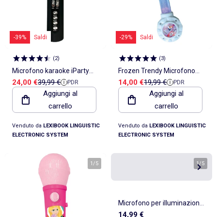
-39%
Saldi
-29%
Saldi
(
2
)
(
3
)
Microfono karaoke iParty
Frozen Trendy Microfono
Prezzo di vendita
Prezzo di riferimento
Prezzo di vendita
Prezzo di riferimento
24,00 €
39,99 €
14,00 €
19,99 €
PDR
PDR
Bluetooth® con altoparlante,
luminoso con altoparlante
Aggiungi al
Aggiungi al
luci e funzione di cambio
(auxin), melodie ed effetti
carrello
carrello
voce
sonori
Venduto da
LEXIBOOK LINGUISTIC
Venduto da
LEXIBOOK LINGUISTIC
ELECTRONIC SYSTEM
ELECTRONIC SYSTEM
1
/
5
1
/
5
Microfono per illuminazione
14,99 €
della casa delle bambole di