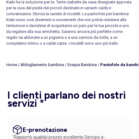
Kiabi ha la soluzione per te. Tante ciabatte da casa disegnate apposta
per la cura del piede dei piccoli declinate in varianti calde e
coloratissime. Sbircia la varietà di modelli. Le pantofole per bambina
Kiabi sono così divertenti e convenienti che non potrai resistere alla
tentazione e deciderai di acquistarne un paio per la tua piccola e uno
da regalare alla sua amichetta. Saranno ancora più perfette come
regalo se abbinate a un
pigiama
o a una
camicia da notte
, a un
completino intimo o a calde
calze
. I modelli sono uno più bello
dell'altro, devi solo scegliere il colore. Le pantofole proposte nella
sezione dedicata rispettano gli alti standard di qualità e comodità.
Kiabi, infatti, sa che la postura è fondamentale nella crescita dei
Home
/
Abbigliamento bambina
/
Scarpe Bambina
/
Pantofole da bamb
piccoli e propone, oltre alle pantofole,
stivaletti
(anche da
pioggia
),
scarpe da ginnastica
,
infradito
e
sandali
ergonomici realizzati con
materiali pregiati. Sono tutti disponibili a poco prezzo su Kiabi.it!
Abbigliamento bambina
-
Vestiti
-
Saldi
-
Scarpe bambina
-
Giubbotti
bambina
-
Vestaglia
-
Intimo bambina
-
Trench bambina
-
Scarpe da
I clienti parlano dei nostri
ginnastica
-
Piumini bambina
-
Ballerine bambina
-
Stivali bambina
-
servizi *
Cappotti bambina
-
Grembiuli bambina
-
Giochi bambina
-
Felpe da
bambina
Pantofole bambina. La tua bimba è cresciuta e deve cambiare
pantofole? Cerchi pantofole di marca o pantofole stampate con
E-prenotazione
l'immagine del suo personaggio preferito? La tua bimba ha voglia di
"Rapporto qualità/prezzo eccellente Servizio e-
un paio di pantofole fantasia per dare un tocco di allegria all'estate?