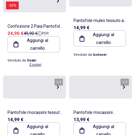
-50%
Pantofole mules tessuto a
Confezione 2 Paia Pantofole
14,99 €
riccioli, suola Bloup Extra
Prezzo di vendita
Prezzo di riferimento
24,90 €
49,90 €
PDR
Bambino Paw Patrol
Aggiungi al
bambina Isotoner
Aggiungi al
carrello
Antiscivolo OZABI
carrello
Venduto da
Isotoner
Venduto da
Ozabi
2 colori
1
/
5
1
/
5
Pantofole mocassini tessuto
Pantofole mocassini
14,99 €
13,99 €
a riccioli, suola Bloup Extra
microfibra, sostegno
Aggiungi al
Aggiungi al
bambina Isotoner
morbido, facile da bambina
carrello
carrello