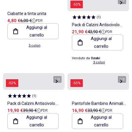
1
/
5
1
/
5
-50%
Ciabatte a tinta unita
(
1
)
Prezzo di vendita
Prezzo di riferimento
4,80 €
6,00 €
PDR
Pack di Calzini Antiscivolo
Aggiungi al
Prezzo di vendita
Prezzo di riferimento
21,90 €
43,90 €
PDR
Bambino LILO & STITCH
carrello
Aggiungi al
(Confezione da 2)
3 colori
carrello
Venduto da
Ozabi
3 colori
1
/
5
1
/
5
-50%
-50%
(
1
)
Pack di Calzini Antiscivolo
Pantofole Bambino Animali
Prezzo di vendita
Prezzo di riferimento
Prezzo di vendita
Prezzo di riferimento
19,90 €
39,90 €
16,90 €
33,90 €
PDR
PDR
Bambino LILO & STITCH
3D Ultra Morbide MD9758
Aggiungi al
Aggiungi al
(Confezione da 2)
carrello
carrello