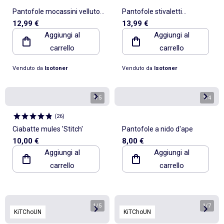
Pantofole mocassini velluto,
Pantofole stivaletti
12,99 €
13,99 €
sostegno morbido, facile da
microvelluto leopardato,
Aggiungi al
Aggiungi al
bambina Isotoner
suola bambina Isotoner
carrello
carrello
Venduto da
Isotoner
Venduto da
Isotoner
1
/
5
1
/
4
(
26
)
Ciabatte mules 'Stitch'
Pantofole a nido d'ape
10,00 €
8,00 €
Aggiungi al
Aggiungi al
carrello
carrello
1
/
5
1
/
7
KiTChoUN
KiTChoUN