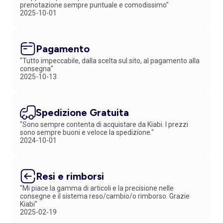
prenotazione sempre puntuale e comodissimo"
Pantofole chiuse o aperte, pantofole con zip o a strappo... Scopri la
2025-10-01
nostra vasta gamma di pantofole per bambina!
Pagamento
"Tutto impeccabile, dalla scelta sul.sito, al pagamento alla
consegna"
2025-10-13
Spedizione Gratuita
"Sono sempre contenta di acquistare da Kiabi. I prezzi
sono sempre buoni e veloce la spedizione."
2024-10-01
Resi e rimborsi
"Mi piace la gamma di articoli e la precisione nelle
consegne e il sistema reso/cambio/o rimborso. Grazie
Kiabi"
2025-02-19