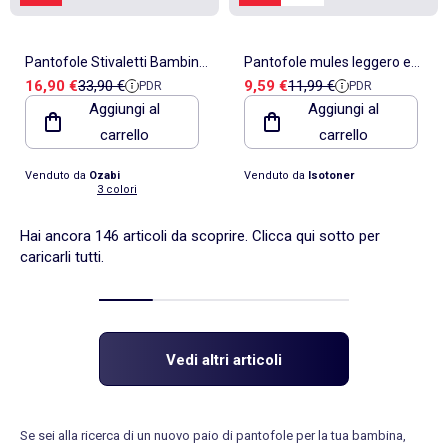
Pantofole Stivaletti Bambina
Pantofole mules leggero e
Prezzo di vendita
Prezzo di riferimento
Prezzo di vendita
Prezzo di riferimento
16,90 €
33,90 €
9,59 €
11,99 €
PDR
PDR
Caldi e Leggeri MP9760
confortevole, facile da
Aggiungi al
Aggiungi al
bambina Isotoner
carrello
carrello
Venduto da
Ozabi
Venduto da
Isotoner
3 colori
Hai ancora 146 articoli da scoprire. Clicca qui sotto per
caricarli tutti.
Vedi altri articoli
Se sei alla ricerca di un nuovo paio di pantofole per la tua bambina,