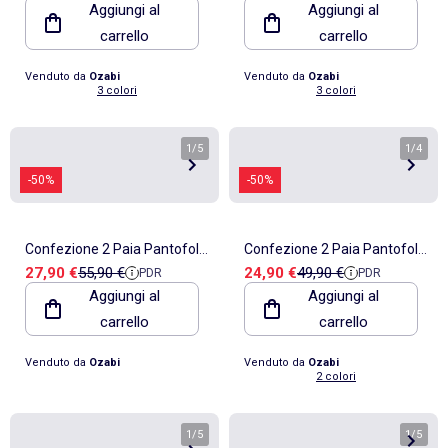
Aggiungi al
Aggiungi al
Imbottite
Imbottite
carrello
carrello
Venduto da
Ozabi
Venduto da
Ozabi
3 colori
3 colori
1
/
5
1
/
4
-50%
-50%
Confezione 2 Paia Pantofole
Confezione 2 Paia Pantofole
Prezzo di vendita
Prezzo di riferimento
Prezzo di vendita
Prezzo di riferimento
27,90 €
55,90 €
24,90 €
49,90 €
PDR
PDR
Bambina Disney Stitch
Bambino Paw Patrol
Aggiungi al
Aggiungi al
Antiscivolo Fodernte
Antiscivolo OZABI
carrello
carrello
Venduto da
Ozabi
Venduto da
Ozabi
2 colori
1
/
5
1
/
5