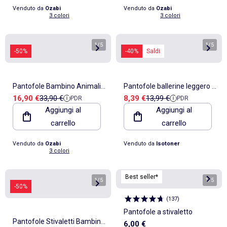
Venduto da
Ozabi
Venduto da
Ozabi
3 colori
3 colori
1
/
5
1
/
5
-50%
-40%
Saldi
Pantofole Bambino Animali
Pantofole ballerine leggero e
Prezzo di vendita
Prezzo di riferimento
Prezzo di vendita
Prezzo di riferimento
16,90 €
33,90 €
8,39 €
13,99 €
PDR
PDR
3D Ultra Morbide MD9758
confortevole, facile da
Aggiungi al
Aggiungi al
bambina Isotoner
carrello
carrello
Venduto da
Ozabi
Venduto da
Isotoner
3 colori
Best seller*
1
/
5
1
/
5
-50%
(
137
)
Pantofole a stivaletto
Pantofole Stivaletti Bambina
6,00 €