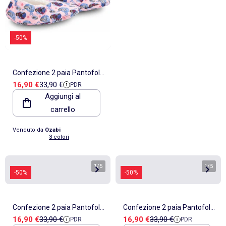
-50%
Confezione 2 paia Pantofole
Prezzo di vendita
Prezzo di riferimento
16,90 €
33,90 €
PDR
Bambina Disney Antiscivolo
Aggiungi al
Imbottite
carrello
Venduto da
Ozabi
3 colori
1
/
5
1
/
5
-50%
-50%
Confezione 2 paia Pantofole
Confezione 2 paia Pantofole
Prezzo di vendita
Prezzo di riferimento
Prezzo di vendita
Prezzo di riferimento
16,90 €
33,90 €
16,90 €
33,90 €
PDR
PDR
Bambina Disney Antiscivolo
Bambina Disney Antiscivolo