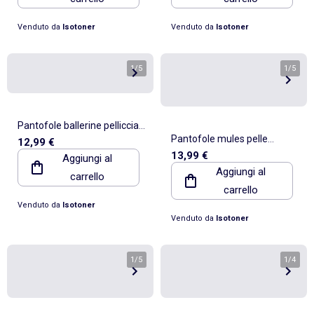
Isotoner
Venduto da
Isotoner
Venduto da
Isotoner
1
/
5
1
/
5
Pantofole ballerine pelliccia
Pantofole mules pelle
12,99 €
sintetica, vestibilità bambina
13,99 €
Aggiungi al
sintetica, suola Bloup,
Isotoner
Aggiungi al
carrello
comfort bambina Isotoner
carrello
Venduto da
Isotoner
Venduto da
Isotoner
1
/
5
1
/
4