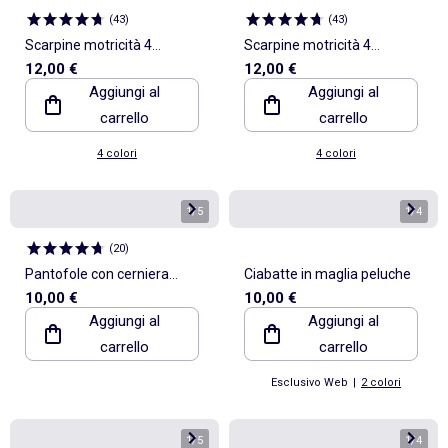
(
43
)
(
43
)
Scarpine motricità 4
Scarpine motricità 4
12,00 €
12,00 €
\'camminare\' - Kitchoun
\'camminare\' - Kitchoun
Aggiungi al
Aggiungi al
carrello
carrello
4 colori
4 colori
1
/
5
1
/
4
(
20
)
Pantofole con cerniera
Ciabatte in maglia peluche
10,00 €
10,00 €
'Angel' 'Stitch'
Aggiungi al
Aggiungi al
carrello
carrello
Esclusivo Web
|
2 colori
1
/
5
1
/
4