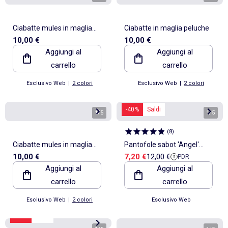
Ciabatte mules in maglia
Ciabatte in maglia peluche
10,00 €
10,00 €
bouclé
Aggiungi al
Aggiungi al
carrello
carrello
Esclusivo Web
|
2 colori
Esclusivo Web
|
2 colori
-40%
Saldi
1
/
5
1
/
5
(
8
)
Ciabatte mules in maglia
Pantofole sabot 'Angel'
Prezzo di vendita
Prezzo di riferimento
10,00 €
7,20 €
12,00 €
PDR
bouclé
'Stitch'
Aggiungi al
Aggiungi al
carrello
carrello
Esclusivo Web
|
2 colori
Esclusivo Web
-20%
Saldi