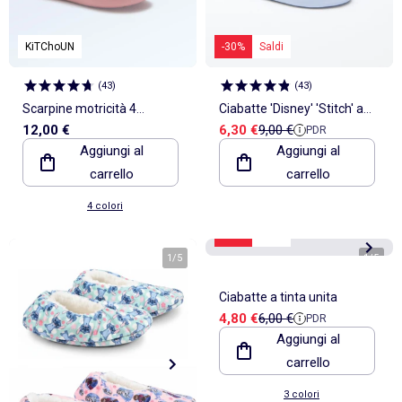
KiTChoUN
-30%
Saldi
(
43
)
(
43
)
Scarpine motricità 4
Ciabatte 'Disney' 'Stitch' a
Prezzo di vendita
Prezzo di riferimento
12,00 €
6,30 €
9,00 €
PDR
\'camminare\' - Kitchoun
tinta unita
Aggiungi al
Aggiungi al
carrello
carrello
4 colori
-20%
Saldi
1
/
5
1
/
5
Ciabatte a tinta unita
Prezzo di vendita
Prezzo di riferimento
4,80 €
6,00 €
PDR
Aggiungi al
carrello
3 colori