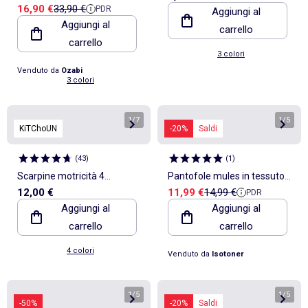
Prezzo di vendita
Prezzo di riferimento
16,90 €
33,90 €
PDR
Caldi e Leggeri MP9760
Aggiungi al
Aggiungi al
carrello
carrello
3 colori
Venduto da
Ozabi
3 colori
1
/
7
1
/
5
KiTChoUN
-20%
Saldi
(
43
)
(
1
)
Scarpine motricità 4
Pantofole mules in tessuto
Prezzo di vendita
Prezzo di riferimento
12,00 €
11,99 €
14,99 €
PDR
\'camminare\' - Kitchoun
pile, sottopiede ergonomico
Aggiungi al
Aggiungi al
bambina Isotoner
carrello
carrello
4 colori
Venduto da
Isotoner
1
/
5
1
/
5
-50%
-20%
Saldi