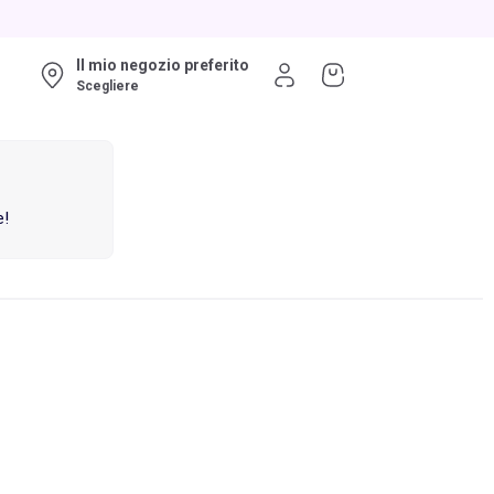
Il mio negozio preferito
Scegliere
e!