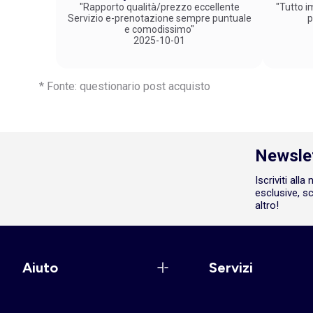
"Rapporto qualità/prezzo eccellente
"Tutto im
Servizio e-prenotazione sempre puntuale
p
e comodissimo"
2025-10-01
* Fonte: questionario post acquisto
Newsle
Iscriviti all
esclusive, sc
altro!
Aiuto
Servizi