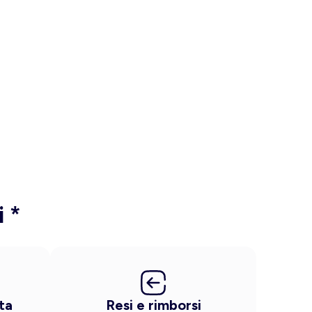
i *
ta
Resi e rimborsi