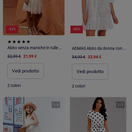
-33%
-40%
Abito senza maniche in tulle con volant e stelle
ADMAS Abito da donna con maniche alla francese e fiori testurizzati
32,99 €
21,99 €
54,90 €
32,94 €
Vedi prodotto
Vedi prodotto
2 colori
2 colori
1
/
6
1
/
3