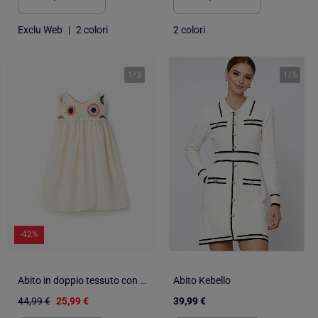
Exclu Web
|
2 colori
2 colori
1
/
3
1
/
5
-42%
Abito in doppio tessuto con fiori all'uncinetto
Abito Kebello
44,99 €
25,99 €
39,99 €