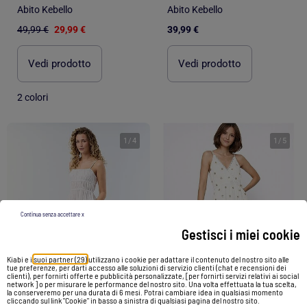
Abito Kebello
Abito Kebello
49,99 €
29,99 €
39,99 €
Vedi prodotto
Vedi prodotto
2 colori
1
/
4
1
/
5
Continua senza accettare x
Gestisci i miei cookie
Kiabi e i
suoi partner (29)
utilizzano i cookie per adattare il contenuto del nostro sito alle
tue preferenze, per darti accesso alle soluzioni di servizio clienti (chat e recensioni dei
clienti), per fornirti offerte e pubblicità personalizzate, [per fornirti servizi relativi ai social
network ] o per misurare le performance del nostro sito. Una volta effettuata la tua scelta,
la conserveremo per una durata di 6 mesi. Potrai cambiare idea in qualsiasi momento
-33%
cliccando sul link "Cookie" in basso a sinistra di qualsiasi pagina del nostro sito.