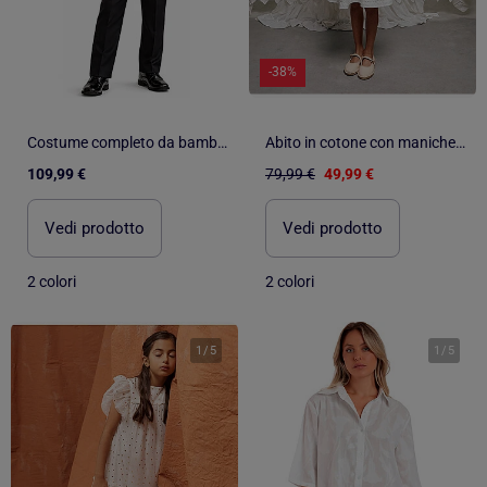
-38%
Costume completo da bambino Kebello
Abito in cotone con maniche a mantella e cintura
109,99 €
79,99 €
49,99 €
Vedi prodotto
Vedi prodotto
2 colori
2 colori
1
/
5
1
/
5