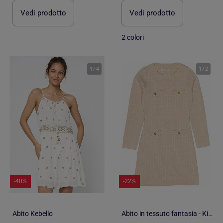
Vedi prodotto
Vedi prodotto
2 colori
1
/
4
1
/
2
-40%
-22%
Abito Kebello
Abito in tessuto fantasia - Kids Star