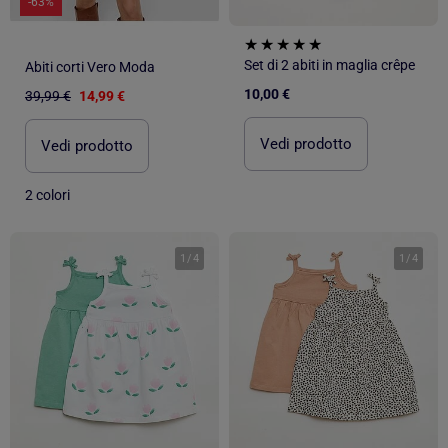
-63%
Set di 2 abiti in maglia crêpe
Abiti corti Vero Moda
10,00 €
39,99 €
14,99 €
Vedi prodotto
Vedi prodotto
2 colori
1
/
4
1
/
4