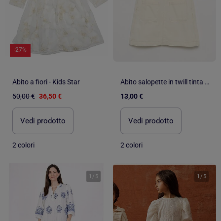
-27%
Abito a fiori - Kids Star
Abito salopette in twill tinta unita
50,00 €
36,50 €
13,00 €
Vedi prodotto
Vedi prodotto
2 colori
2 colori
1
/
5
1
/
5