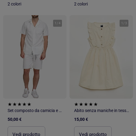
2 colori
2 colori
1
/
4
1
/
3
Set composto da camicia e pantaloncini testurizzati - Frilivin
Abito senza maniche in tessuto leggero
50,00 €
15,00 €
Vedi prodotto
Vedi prodotto