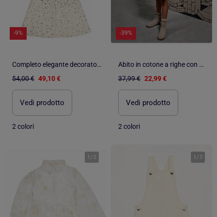
-9%
-39%
Completo elegante decorato con paillettes - Kids Star
Abito in cotone a righe con maniche a sbuffo b&s
54,00 €
49,10 €
37,99 €
22,99 €
Vedi prodotto
Vedi prodotto
2 colori
2 colori
1
/
2
1
/
3