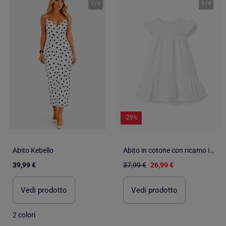
1
/
3
1
/
4
-29%
Abito Kebello
Abito in cotone con ricamo inglese e volant
39,99 €
37,99 €
26,99 €
Vedi prodotto
Vedi prodotto
2 colori