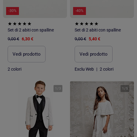
-30%
-40%
Set di 2 abiti con spalline
Set di 2 abiti con spalline
9,00 €
6,30 €
9,00 €
5,40 €
Vedi prodotto
Vedi prodotto
2 colori
Exclu Web
|
2 colori
1
/
3
1
/
5