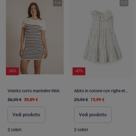
1
/
4
1
/
5
-30%
-47%
Vestito corto marinière INIA
Abito in cotone con righe etniche B&S
56,99 €
39,89 €
29,99 €
15,99 €
Vedi prodotto
Vedi prodotto
2 colori
2 colori