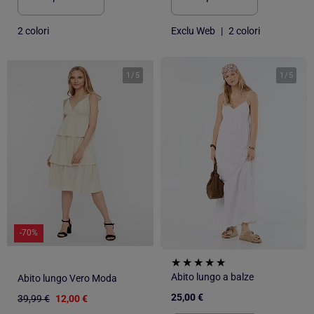
2 colori
Exclu Web
|
2 colori
1
/
5
1
/
5
-70%
Abito lungo a balze
Abito lungo Vero Moda
25,00 €
39,99 €
12,00 €