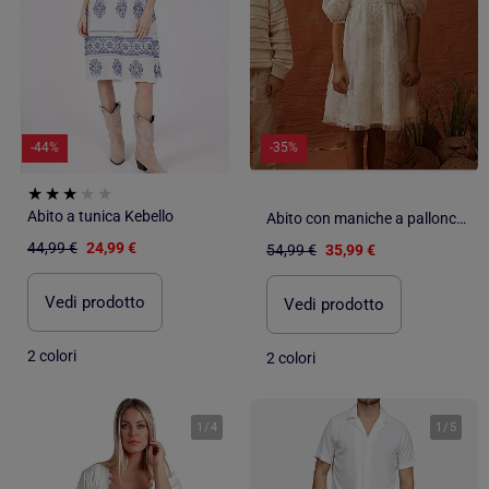
-44%
-35%
Abito a tunica Kebello
Abito con maniche a palloncino e fiori 3D
44,99 €
24,99 €
54,99 €
35,99 €
Vedi prodotto
Vedi prodotto
2 colori
2 colori
1
/
4
1
/
5