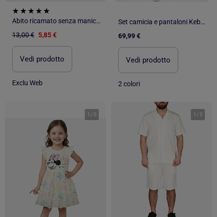
Abito ricamato senza maniche in cotone
Set camicia e pantaloni Kebello
13,00 €
5,85 €
69,99 €
Vedi prodotto
Vedi prodotto
Exclu Web
2 colori
1
/
5
1
/
5