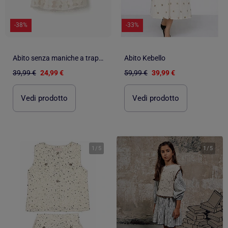
-38%
-33%
Abito senza maniche a trapezio con fiori ricamati
Abito Kebello
39,99 €
24,99 €
59,99 €
39,99 €
Vedi prodotto
Vedi prodotto
1
/
5
1
/
5