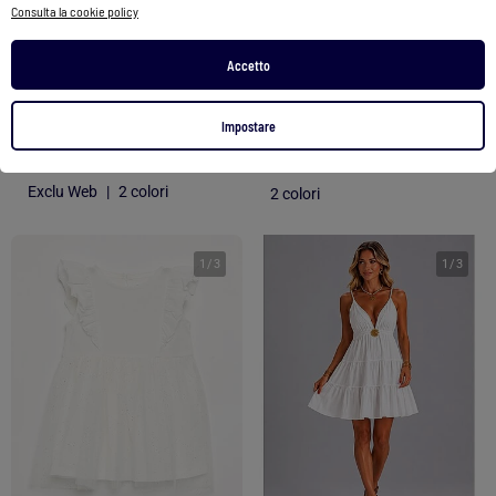
Consulta la cookie policy
Abito lungo a balze a tinta unita
Abito Kebello
Accetto
25,00 €
59,99 €
39,99 €
Impostare
Vedi prodotto
Vedi prodotto
Exclu Web
|
2 colori
2 colori
1
/
3
1
/
3