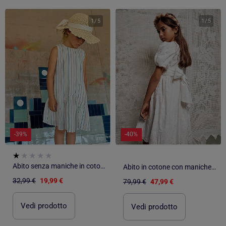
1
/
5
1
/
5
-39%
-40%
Abito senza maniche in cotone con a righe etniche B&S
Abito in cotone con maniche a palloncino e cintura
32,99 €
19,99 €
79,99 €
47,99 €
Vedi prodotto
Vedi prodotto