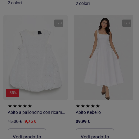
2 colori
2 colori
1
/
3
1
/
3
-35%
Abito a palloncino con ricami sangallo
Abito Kebello
15,00 €
9,75 €
39,99 €
Vedi prodotto
Vedi prodotto