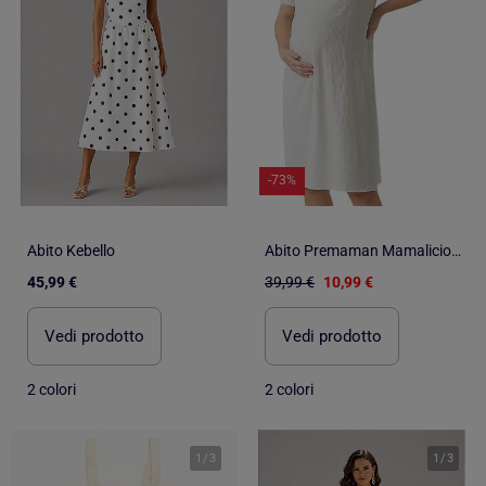
-73%
Abito Kebello
Abito Premaman Mamalicious Solido
45,99 €
39,99 €
10,99 €
Vedi prodotto
Vedi prodotto
2 colori
2 colori
1
/
3
1
/
3