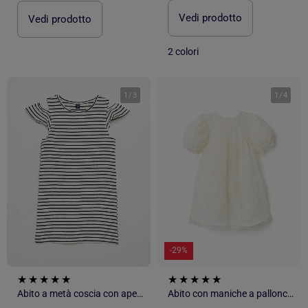
Vedi prodotto
Vedi prodotto
2 colori
1
/
3
1
/
4
-29%
Abito a metà coscia con aperture sulle spalle
Abito con maniche a palloncino e fiori 3D