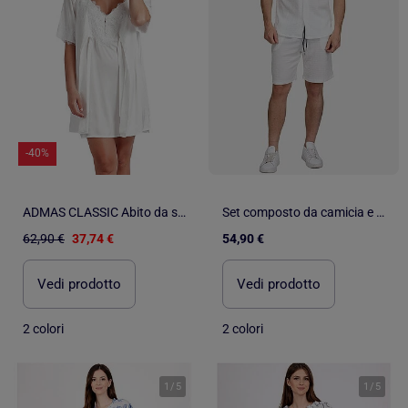
-40%
ADMAS CLASSIC Abito da sposa romantico da donna
Set composto da camicia e pantaloncini a tinta unita e fantasia - Frilivin
62,90 €
37,74 €
54,90 €
Vedi prodotto
Vedi prodotto
2 colori
2 colori
1
/
5
1
/
5