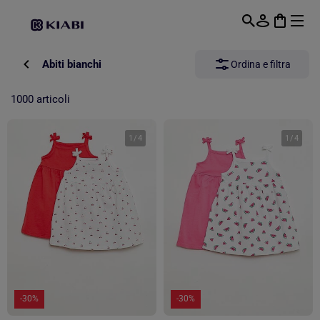
Passa al contenuto principale
Abiti bianchi
Ordina e filtra
1000 articoli
1
/
4
1
/
4
-30%
-30%