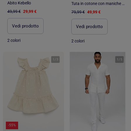
Abito Kebello
Tuta in cotone con maniche arricciate e cintura
49,99 €
29,99 €
79,99 €
49,99 €
Vedi prodotto
Vedi prodotto
2 colori
2 colori
1
/
3
1
/
5
-55%