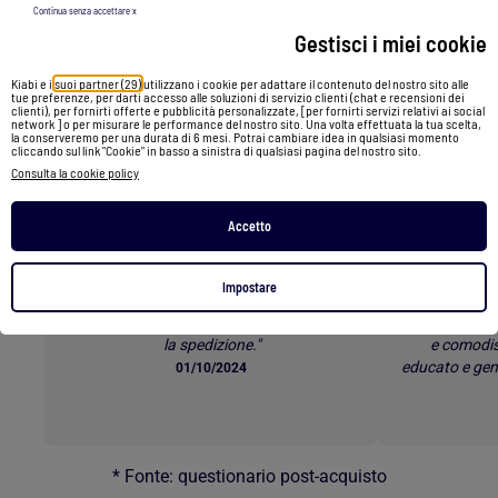
Cartella nera
Borsa a spalla rosa
Continua senza accettare x
Gestisci i miei cookie
Torna al contenuto principale
Kiabi e i
suoi partner (29)
utilizzano i cookie per adattare il contenuto del nostro sito alle
tue preferenze, per darti accesso alle soluzioni di servizio clienti (chat e recensioni dei
clienti), per fornirti offerte e pubblicità personalizzate, [per fornirti servizi relativi ai social
I clienti parlano dei nostri
network ] o per misurare le performance del nostro sito. Una volta effettuata la tua scelta,
la conserveremo per una durata di 6 mesi. Potrai cambiare idea in qualsiasi momento
servizi *
cliccando sul link "Cookie" in basso a sinistra di qualsiasi pagina del nostro sito.
Consulta la cookie policy
Accetto
Spedizione Gratuita
E-p
Impostare
"Sono sempre contenta di acquistare da
"Rapporto 
Kiabi. I prezzi sono sempre buoni e veloce
Servizio e-p
la spedizione."
e comodis
educato e gen
01/10/2024
* Fonte: questionario post-acquisto