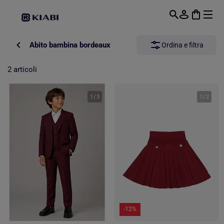
Passa al contenuto principale
Abito bambina bordeaux
Ordina e filtra
2 articoli
1
/
3
1
/
2
-12%