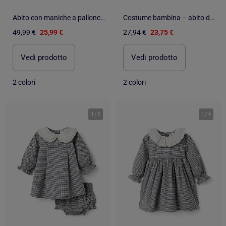
Abito con maniche a palloncino e cut-out You&Me
Costume bambina – abito da principessa lina | Labay
49,99 €
25,99 €
27,94 €
23,75 €
Vedi prodotto
Vedi prodotto
2 colori
2 colori
1
/
5
1
/
4