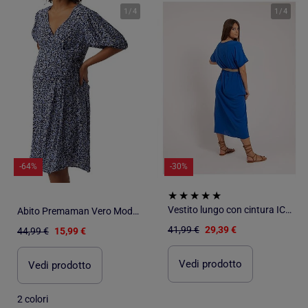
1
/
4
1
/
4
-64%
-30%
Vestito lungo con cintura ICALEST
Abito Premaman Vero Moda da Donna
41,99 €
29,39 €
44,99 €
15,99 €
Vedi prodotto
Vedi prodotto
2 colori