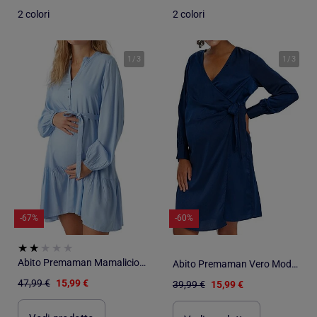
2 colori
2 colori
1
/
3
1
/
3
-67%
-60%
Abito Premaman Mamalicious da Donna
Abito Premaman Vero Moda da Donna
47,99 €
15,99 €
39,99 €
15,99 €