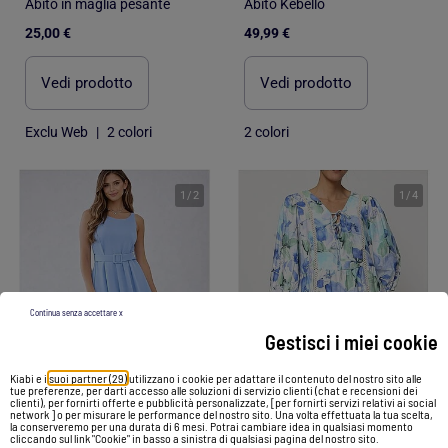
Abito in maglia pesante
Abito Kebello
25,00 €
49,99 €
Vedi prodotto
Vedi prodotto
Exclu Web
|
2 colori
2 colori
1
/
2
1
/
4
Continua senza accettare x
Gestisci i miei cookie
Kiabi e i
suoi partner (29)
utilizzano i cookie per adattare il contenuto del nostro sito alle
tue preferenze, per darti accesso alle soluzioni di servizio clienti (chat e recensioni dei
clienti), per fornirti offerte e pubblicità personalizzate, [per fornirti servizi relativi ai social
network ] o per misurare le performance del nostro sito. Una volta effettuata la tua scelta,
-38%
la conserveremo per una durata di 6 mesi. Potrai cambiare idea in qualsiasi momento
cliccando sul link "Cookie" in basso a sinistra di qualsiasi pagina del nostro sito.