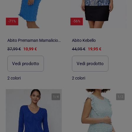
-71%
-56%
Abito Premaman Mamalicious da Donna
Abito Kebello
37,99 €
10,99 €
44,95 €
19,95 €
Vedi prodotto
Vedi prodotto
2 colori
2 colori
1
/
4
1
/
2