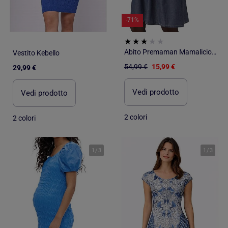
-71%
Abito Premaman Mamalicious
Vestito Kebello
54,99 €
15,99 €
29,99 €
Vedi prodotto
Vedi prodotto
2 colori
2 colori
1
/
3
1
/
3