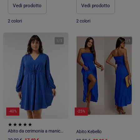
Vedi prodotto
Vedi prodotto
2 colori
2 colori
1
/
5
1
/
1
-40%
-25%
Abito da cerimonia a maniche lunghe
Abito Kebello
29,00 €
17,40 €