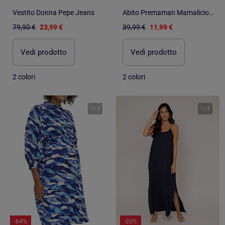
Vestito Donna Pepe Jeans
Abito Premaman Mamalicious da Donna
79,90 €
23,99 €
39,99 €
11,99 €
Vedi prodotto
Vedi prodotto
2 colori
2 colori
1
/
3
1
/
4
-64%
-20%