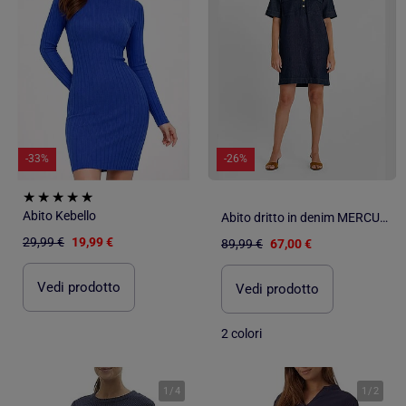
-33%
-26%
Abito Kebello
Abito dritto in denim MERCURY
29,99 €
19,99 €
89,99 €
67,00 €
Vedi prodotto
Vedi prodotto
2 colori
1
/
4
1
/
2