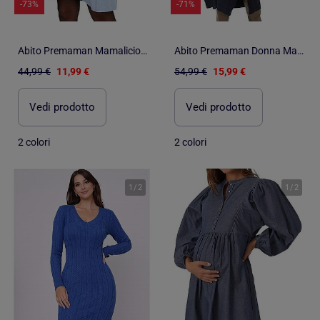
-73%
-71%
Abito Premaman Mamalicious da Donna
Abito Premaman Donna Mamalicious
44,99 €
11,99 €
54,99 €
15,99 €
Vedi prodotto
Vedi prodotto
2 colori
2 colori
1
/
2
1
/
2