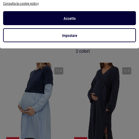
Consulta la cookie policy
Abito Kebello
Abito Kebello
Accetto
39,99 €
24,99 €
39,99 €
Vedi prodotto
Impostare
Vedi prodotto
2 colori
1
/
4
1
/
3