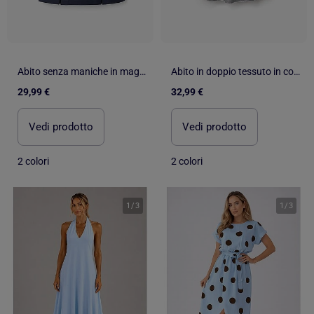
Abito senza maniche in maglia Roma
Abito in doppio tessuto in cotone con motivo a quadretti
29,99 €
32,99 €
Vedi prodotto
Vedi prodotto
2 colori
2 colori
1
/
3
1
/
3