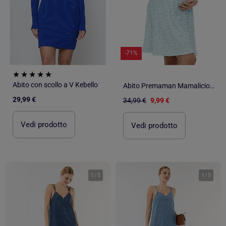
-71%
Abito con scollo a V Kebello
Abito Premaman Mamalicious da Donna
29,99 €
34,99 €
9,99 €
Vedi prodotto
Vedi prodotto
1
/
5
1
/
5