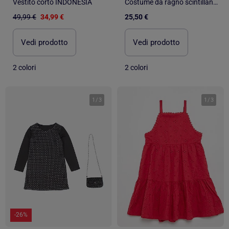
Vestito corto INDONESIA
Costume da ragno scintillante
49,99 €
34,99 €
25,50 €
Vedi prodotto
Vedi prodotto
2 colori
2 colori
1
/
3
1
/
3
-26%