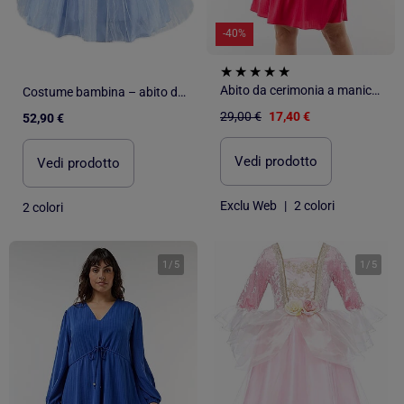
-40%
Abito da cerimonia a maniche lunghe
Costume bambina – abito da principessa eva | Labay
29,00 €
17,40 €
52,90 €
Vedi prodotto
Vedi prodotto
Exclu Web
|
2 colori
2 colori
1
/
5
1
/
5