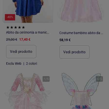
-40%
Abito da cerimonia a maniche lunghe
Costume bambino abito da principessa rosa e oro | Great Pretenders
29,00 €
17,40 €
58,19 €
Vedi prodotto
Vedi prodotto
Exclu Web
|
2 colori
1
/
5
1
/
5