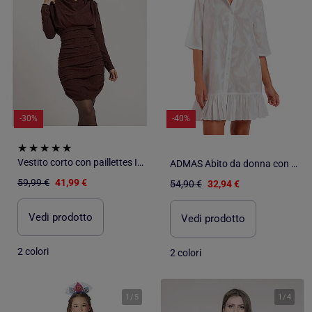
-30%
-40%
Vestito corto con paillettes IVOLIE
ADMAS Abito da donna con maniche alla francese e fiori testurizzati
59,99 €
41,99 €
54,90 €
32,94 €
Vedi prodotto
Vedi prodotto
2 colori
2 colori
1
/
5
1
/
4