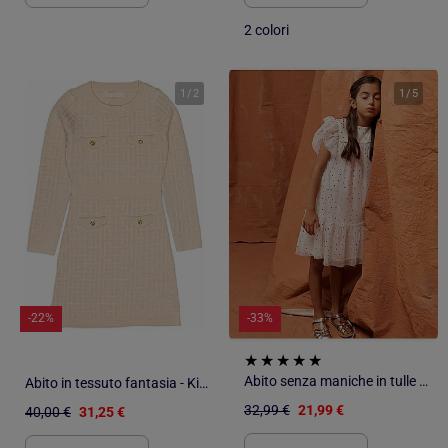
2 colori
1
/
2
1
/
5
-22%
-33%
Abito senza maniche in tulle con volant e stelle
Abito in tessuto fantasia - Kids Star
32,99 €
21,99 €
40,00 €
31,25 €