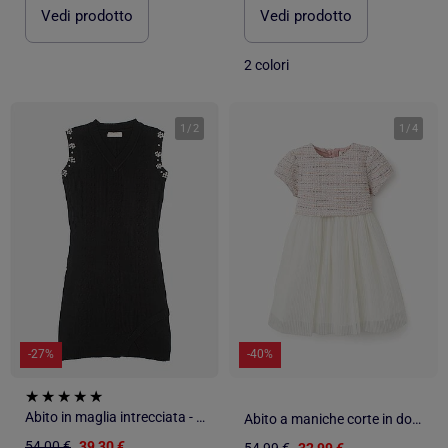
Vedi prodotto
Vedi prodotto
2 colori
1
/
2
1
/
4
-27%
-40%
Abito in maglia intrecciata - Kids Star
Abito a maniche corte in doppio tessuto tweed e rete
54,00 €
39,30 €
54,99 €
32,99 €