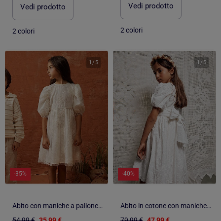
Vedi prodotto
Vedi prodotto
2 colori
2 colori
1
/
5
1
/
5
-35%
-40%
Abito con maniche a palloncino e fiori 3D
Abito in cotone con maniche a palloncino e cintura
54,99 €
35,99 €
79,99 €
47,99 €