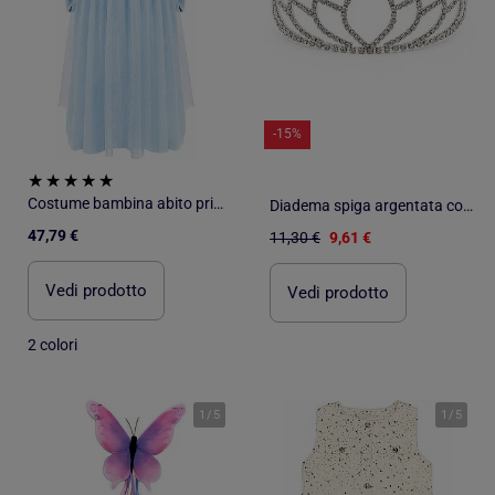
-15%
Costume bambina abito principessa regina delle nevi in velluto | Great Pretenders
Diadema spiga argentata costume principessa bambina | Labay
47,79 €
11,30 €
9,61 €
Vedi prodotto
Vedi prodotto
2 colori
1
/
5
1
/
5