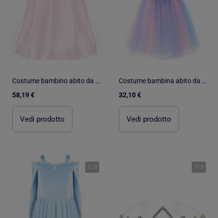
Costume bambino abito da principessa rosa e oro | Great Pretenders
Costume bambina abito da fata con ali apolline | Labay
58,19 €
32,10 €
Vedi prodotto
Vedi prodotto
1
/
5
1
/
5