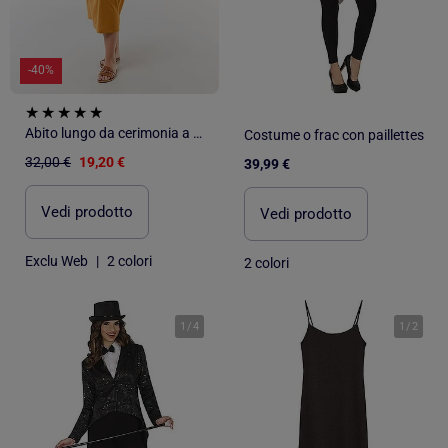
-40%
Abito lungo da cerimonia a maniche corte
Costume o frac con paillettes
32,00 €
19,20 €
39,99 €
Vedi prodotto
Vedi prodotto
Exclu Web
|
2 colori
2 colori
1
/
4
1
/
2