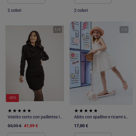
2 colori
2 colori
1
/
4
1
/
6
-30%
Vestito corto con paillettes IVOLIE
Abito con spalline e ricami sangallo
59,99 €
41,99 €
17,00 €