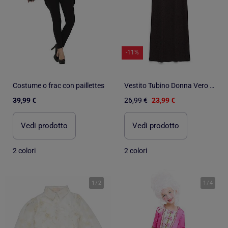
-11%
Costume o frac con paillettes
Vestito Tubino Donna Vero Moda alla Caviglia
39,99 €
26,99 €
23,99 €
Vedi prodotto
Vedi prodotto
2 colori
2 colori
1
/
2
1
/
4