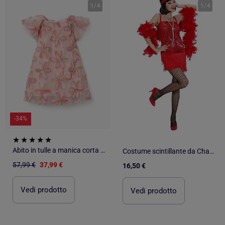
1
/
4
1
/
4
-34%
Abito in tulle a manica corta con fiori 3d
Costume scintillante da Charleston
57,99 €
37,99 €
16,50 €
Vedi prodotto
Vedi prodotto