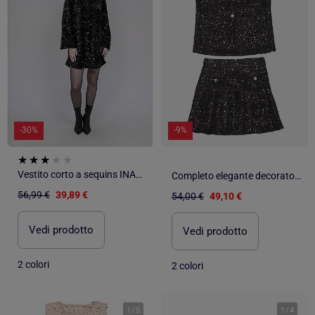
-30%
-9%
Vestito corto a sequins INAZOE
Completo elegante decorato con paillettes - Kids Star
56,99 €
39,89 €
54,00 €
49,10 €
Vedi prodotto
Vedi prodotto
2 colori
2 colori
1
/
5
1
/
4