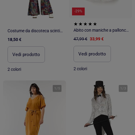
-29%
Abito con maniche a palloncino e fiori 3D
Costume da discoteca scintillante
47,99 €
33,99 €
18,50 €
Vedi prodotto
Vedi prodotto
2 colori
2 colori
1
/
5
1
/
3