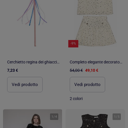
-9%
Cerchietto regina dei ghiacci con treccia accessorio costume bambini | Great Pretenders
Completo elegante decorato con paillettes - Kids Star
7,23 €
54,00 €
49,10 €
Vedi prodotto
Vedi prodotto
2 colori
1
/
4
1
/
5