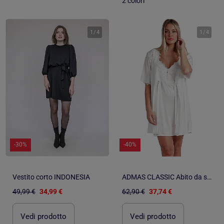
2 colori
1
/
4
1
/
4
-30%
-40%
Vestito corto INDONESIA
ADMAS CLASSIC Abito da sposa romantico da donna
49,99 €
34,99 €
62,90 €
37,74 €
Vedi prodotto
Vedi prodotto