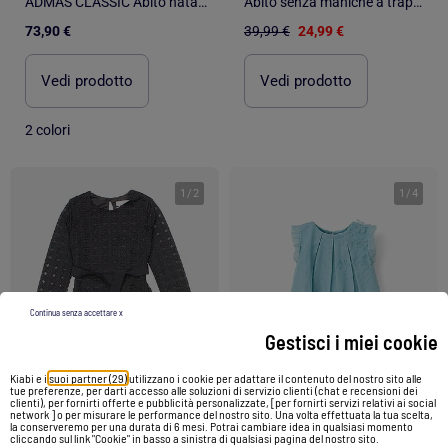
ADMAS CLASSIC Abito natalizio Marabu Luxe a maniche lunghe per donna
Abito senza maniche a trapezio con fiori ricamati
73,90 €
39,99 €
24,99 €
Vedi prodotto
Vedi prodotto
2 colori
1
/
2
1
/
4
Continua senza accettare x
Gestisci i miei cookie
Kiabi e i
suoi partner (29)
utilizzano i cookie per adattare il contenuto del nostro sito alle
tue preferenze, per darti accesso alle soluzioni di servizio clienti (chat e recensioni dei
clienti), per fornirti offerte e pubblicità personalizzate, [per fornirti servizi relativi ai social
network ] o per misurare le performance del nostro sito. Una volta effettuata la tua scelta,
-26%
-33%
la conserveremo per una durata di 6 mesi. Potrai cambiare idea in qualsiasi momento
cliccando sul link "Cookie" in basso a sinistra di qualsiasi pagina del nostro sito.