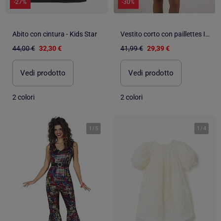
-27%
-30%
Abito con cintura - Kids Star
Vestito corto con paillettes IZUMI
44,00 €
32,30 €
41,99 €
29,39 €
Vedi prodotto
Vedi prodotto
2 colori
2 colori
1
/
5
1
/
4