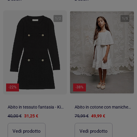
1
/
2
1
/
5
-22%
-38%
Abito in tessuto fantasia - Kids Star
Abito in cotone con maniche a mantella e cintura
40,00 €
31,25 €
79,99 €
49,99 €
Vedi prodotto
Vedi prodotto