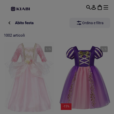
Passa al contenuto principale
Abito festa
Ordina e filtra
1002 articoli
1
/
5
1
/
5
-15%