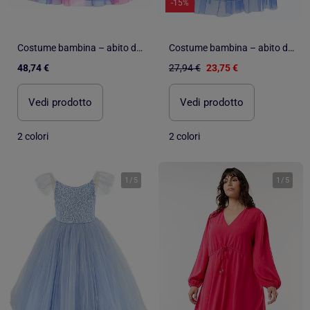
-15%
Costume bambina – abito da principessa louise | Labay
Costume bambina – abito da principessa lina | Labay
48,74 €
27,94 €
23,75 €
Vedi prodotto
Vedi prodotto
2 colori
2 colori
1
/
5
1
/
5