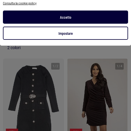
Consulta la cookie policy
Abito con cintura - Kids Star
Abito senza maniche in tulle con volant e fiori
Accetto
40,00 €
29,50 €
32,99 €
21,99 €
Vedi prodotto
Vedi prodotto
Impostare
2 colori
1
/
2
1
/
4