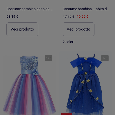
Costume bambino abito da principessa rosa e oro | Great Pretenders
Costume bambina – abito da principessa romane | Labay
58,19 €
47,70 €
40,55 €
Vedi prodotto
Vedi prodotto
2 colori
1
/
5
1
/
5