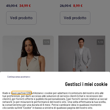
49,99 €
34,99 €
26,99 €
8,99 €
Vedi prodotto
Vedi prodotto
1
/
5
1
/
3
Continua senza accettare x
Gestisci i miei cookie
Kiabi e i
suoi partner (29)
utilizzano i cookie per adattare il contenuto del nostro sito alle
tue preferenze, per darti accesso alle soluzioni di servizio clienti (chat e recensioni dei
-40%
-45%
clienti), per fornirti offerte e pubblicità personalizzate, [per fornirti servizi relativi ai social
network ] o per misurare le performance del nostro sito. Una volta effettuata la tua scelta,
la conserveremo per una durata di 6 mesi. Potrai cambiare idea in qualsiasi momento
cliccando sul link "Cookie" in basso a sinistra di qualsiasi pagina del nostro sito.