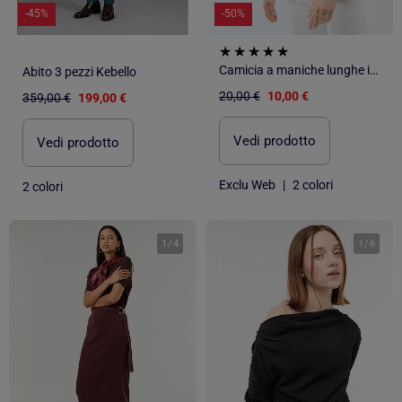
-45%
-50%
Camicia a maniche lunghe in tessuto goffrato
Abito 3 pezzi Kebello
20,00 €
10,00 €
359,00 €
199,00 €
Vedi prodotto
Vedi prodotto
Exclu Web
|
2 colori
2 colori
1
/
4
1
/
6