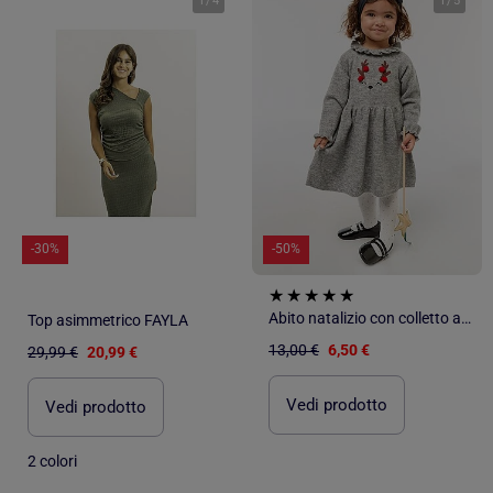
1
/
4
1
/
5
-30%
-50%
Abito natalizio con colletto a volant
Top asimmetrico FAYLA
13,00 €
6,50 €
29,99 €
20,99 €
Vedi prodotto
Vedi prodotto
2 colori