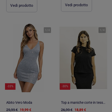
Vedi prodotto
Vedi prodotto
1
/
4
1
/
4
-33%
-30%
Abito Vero Moda
Top a maniche corte in tessuto goffrato FAKANA
29,99 €
19,99 €
26,99 €
18,89 €