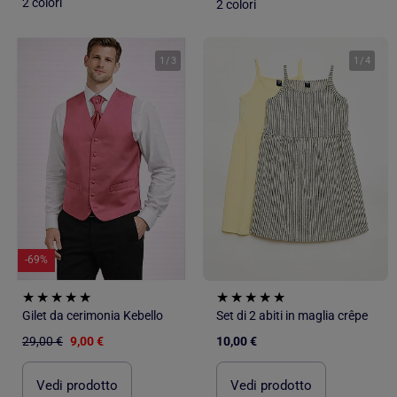
2 colori
2 colori
1
/
3
1
/
4
-69%
Gilet da cerimonia Kebello
Set di 2 abiti in maglia crêpe
29,00 €
9,00 €
10,00 €
Vedi prodotto
Vedi prodotto