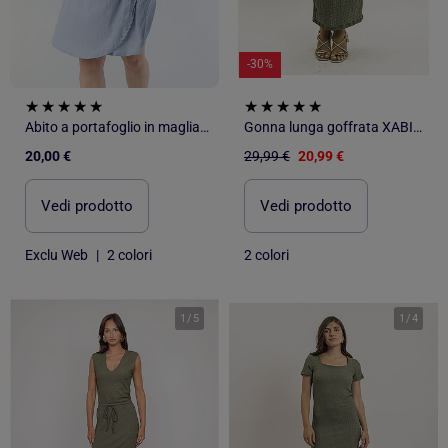
-30%
Abito a portafoglio in maglia goffrata
Gonna lunga goffrata XABITA
20,00 €
29,99 €
20,99 €
Vedi prodotto
Vedi prodotto
Exclu Web
|
2 colori
2 colori
1
/
5
1
/
4