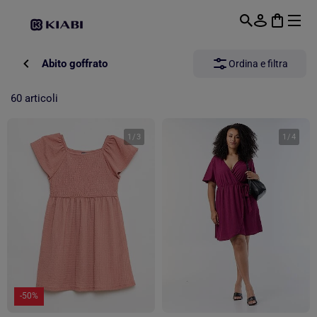
Passa al contenuto principale
Abito goffrato
Ordina e filtra
60 articoli
1
/
3
1
/
4
-50%