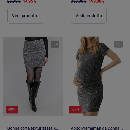
26,95 €
14,95 €
359,00 €
199,00 €
Vedi prodotto
Vedi prodotto
1
/
4
1
/
3
-30%
-67%
Gonna corta texturizzata XABOLIE
Abito Premaman da Donna Vero Moda Maternity