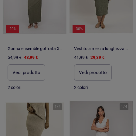
-20%
-30%
Gonna ensemble goffrata XOTAKA
Vestito a mezza lunghezza aderente goffrato IENA
54,99 €
43,99 €
41,99 €
29,39 €
Vedi prodotto
Vedi prodotto
2 colori
2 colori
1
/
4
1
/
4