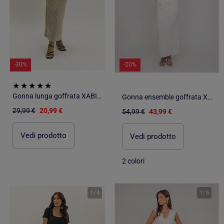
-30%
-20%
Gonna lunga goffrata XABITA
Gonna ensemble goffrata XOTAKA
29,99 €
20,99 €
54,99 €
43,99 €
Vedi prodotto
Vedi prodotto
2 colori
1
/
4
1
/
5