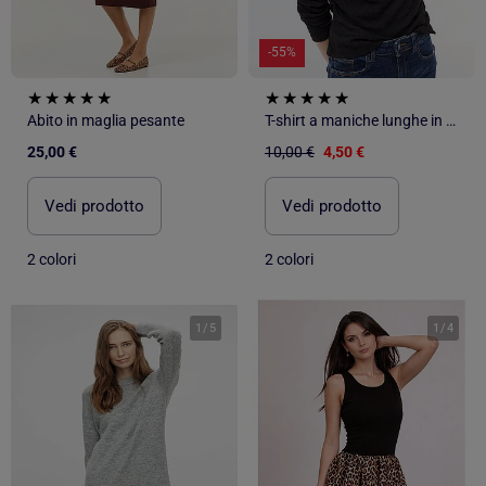
-55%
Abito in maglia pesante
T-shirt a maniche lunghe in maglia goffrata
25,00 €
10,00 €
4,50 €
Vedi prodotto
Vedi prodotto
2 colori
2 colori
1
/
5
1
/
4