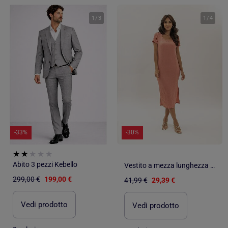
1
/
3
1
/
4
-33%
-30%
Abito 3 pezzi Kebello
Vestito a mezza lunghezza aderente goffrato IENA
299,00 €
199,00 €
41,99 €
29,39 €
Vedi prodotto
Vedi prodotto