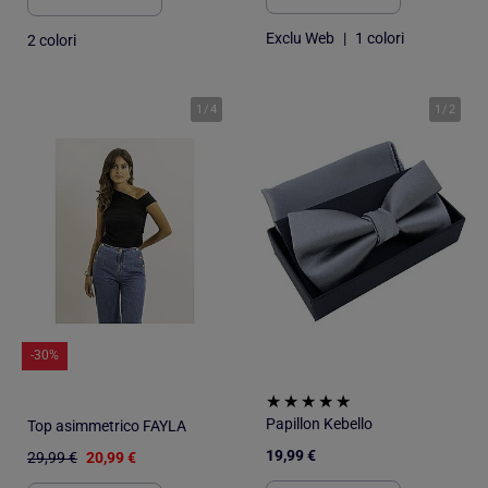
Exclu Web
|
1 colori
2 colori
1
/
4
1
/
2
-30%
Papillon Kebello
Top asimmetrico FAYLA
19,99 €
29,99 €
20,99 €