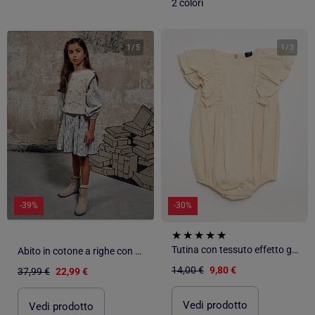
2 colori
1
/
5
1
/
3
-39%
-30%
Tutina con tessuto effetto goffrato e volant
Abito in cotone a righe con maniche a sbuffo b&s
14,00 €
9,80 €
37,99 €
22,99 €
Vedi prodotto
Vedi prodotto