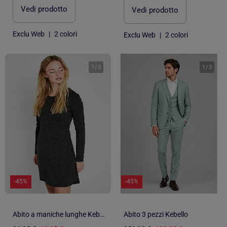
Vedi prodotto
Vedi prodotto
Exclu Web
|
2 colori
Exclu Web
|
2 colori
1
/
3
1
/
3
-45%
-45%
Abito a maniche lunghe Kebello
Abito 3 pezzi Kebello