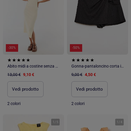
-30%
-50%
Abito midi a costine senza maniche
Gonna-pantaloncino corta in maglia leggera a tinta unita
13,00 €
9,10 €
9,00 €
4,50 €
Vedi prodotto
Vedi prodotto
2 colori
2 colori
1
/
5
1
/
4