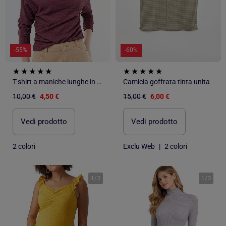
-55%
-60%
T-shirt a maniche lunghe in maglia goffrata
Camicia goffrata tinta unita
10,00 €
4,50 €
15,00 €
6,00 €
Vedi prodotto
Vedi prodotto
2 colori
Exclu Web
|
2 colori
1
/
2
1
/
3