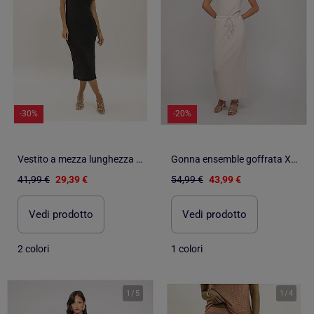
-30%
-20%
Vestito a mezza lunghezza aderente goffrato IENA
Gonna ensemble goffrata XOTAKA
41,99 €
29,39 €
54,99 €
43,99 €
Vedi prodotto
Vedi prodotto
2 colori
1 colori
1
/
5
1
/
4