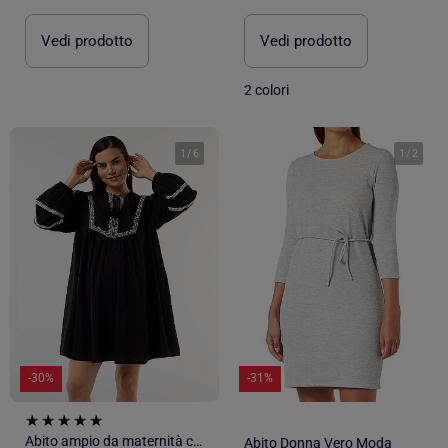
Vedi prodotto
Vedi prodotto
2 colori
1
/
6
1
/
2
-30%
-31%
Abito ampio da maternità con ricami
Abito Donna Vero Moda