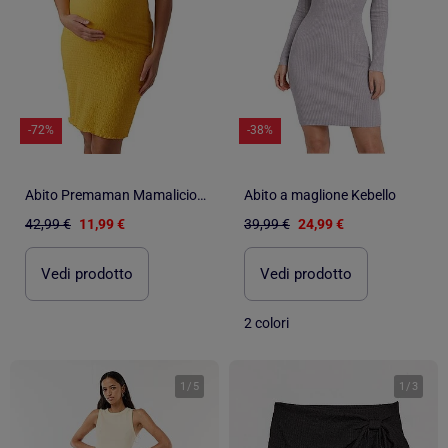
-72%
-38%
Abito Premaman Mamalicious
Abito a maglione Kebello
42,99 €
11,99 €
39,99 €
24,99 €
Vedi prodotto
Vedi prodotto
2 colori
1
/
5
1
/
3