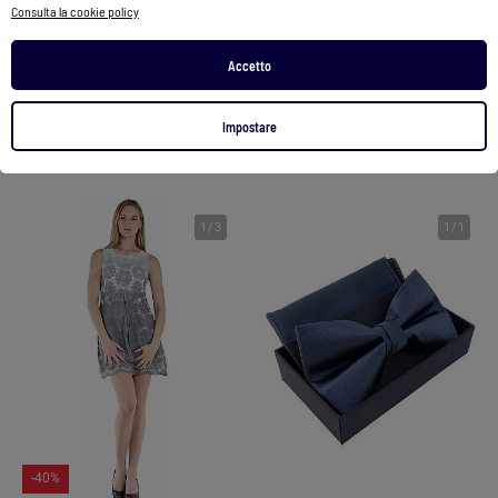
Consulta la cookie policy
Gilet da abito con apertura asimmetrica abbottonata
Abito 3 pezzi Kebello
18,00 €
10,80 €
359,00 €
199,00 €
Accetto
Vedi prodotto
Vedi prodotto
Impostare
Exclu Web
2 colori
1
/
3
1
/
1
-40%