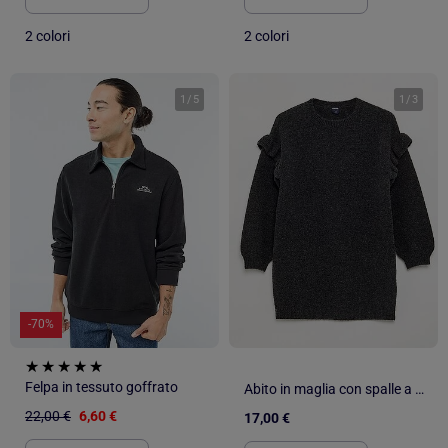
2 colori
2 colori
1
/
5
1
/
3
-70%
Felpa in tessuto goffrato
Abito in maglia con spalle a volant
22,00 €
6,60 €
17,00 €