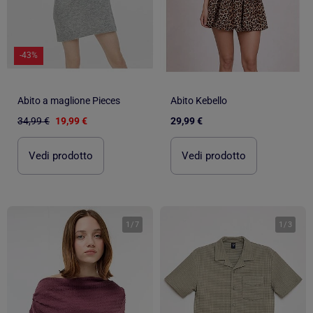
-43%
Abito a maglione Pieces
Abito Kebello
34,99 €
19,99 €
29,99 €
Vedi prodotto
Vedi prodotto
1
/
7
1
/
3