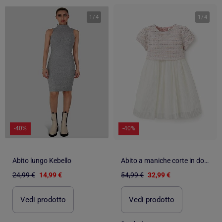
1
/
4
1
/
4
-40%
-40%
Abito lungo Kebello
Abito a maniche corte in doppio tessuto tweed e rete
24,99 €
14,99 €
54,99 €
32,99 €
Vedi prodotto
Vedi prodotto