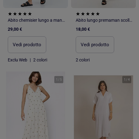
Abito chemisier lungo a maniche corte
Abito lungo premaman scollato sulla schiena
29,00 €
18,00 €
Vedi prodotto
Vedi prodotto
Exclu Web
|
2 colori
2 colori
1
/
5
1
/
4