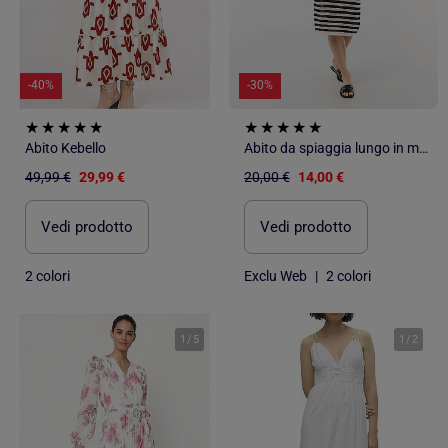
-40%
-30%
Abito Kebello
Abito da spiaggia lungo in maglia crochet
49,99 €
29,99 €
20,00 €
14,00 €
Vedi prodotto
Vedi prodotto
2 colori
Exclu Web
|
2 colori
1
/
5
1
/
2