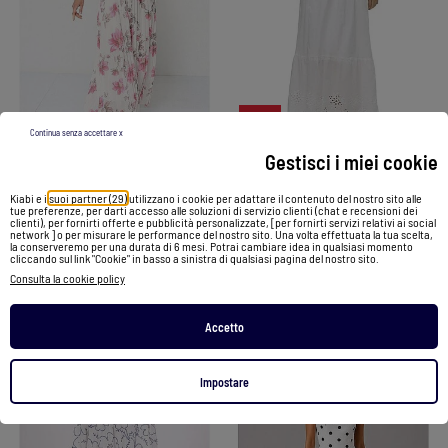
-40%
Continua senza accettare x
Gestisci i miei cookie
Vestito Donna Vero Moda
Abito lungo Kebello
Kiabi e i
suoi partner (29)
utilizzano i cookie per adattare il contenuto del nostro sito alle
59,99 €
35,99 €
29,99 €
tue preferenze, per darti accesso alle soluzioni di servizio clienti (chat e recensioni dei
clienti), per fornirti offerte e pubblicità personalizzate, [per fornirti servizi relativi ai social
network ] o per misurare le performance del nostro sito. Una volta effettuata la tua scelta,
la conserveremo per una durata di 6 mesi. Potrai cambiare idea in qualsiasi momento
Vedi prodotto
cliccando sul link "Cookie" in basso a sinistra di qualsiasi pagina del nostro sito.
Vedi prodotto
Consulta la cookie policy
2 colori
Accetto
1
/
5
1
/
3
Impostare