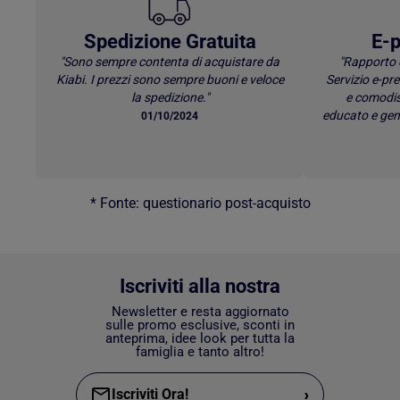
Spedizione Gratuita
E-p
"Sono sempre contenta di acquistare da
"Rapporto 
Kiabi. I prezzi sono sempre buoni e veloce
Servizio e-p
la spedizione."
e comodis
educato e gen
01/10/2024
* Fonte: questionario post-acquisto
Iscriviti alla nostra
Newsletter e resta aggiornato
sulle promo esclusive, sconti in
anteprima, idee look per tutta la
famiglia e tanto altro!
›
Iscriviti Ora!