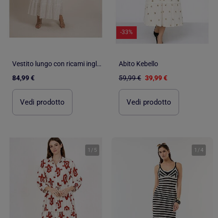
-33%
Vestito lungo con ricami inglesi IPANE
Abito Kebello
84,99 €
59,99 €
39,99 €
Vedi prodotto
Vedi prodotto
1
/
5
1
/
4