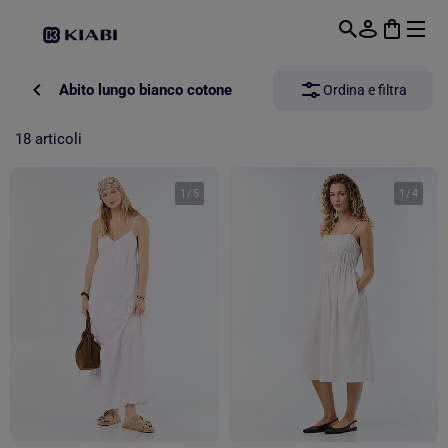
Passa al contenuto principale
Abito lungo bianco cotone
Ordina e filtra
18 articoli
1
/
5
1
/
4