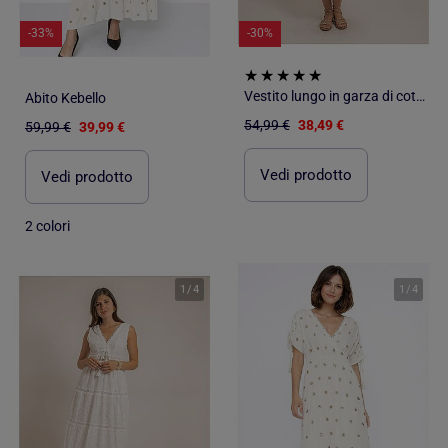
-33%
-30%
Vestito lungo in garza di cotone IPELOR
Abito Kebello
54,99 €
38,49 €
59,99 €
39,99 €
Vedi prodotto
Vedi prodotto
2 colori
1
/
4
1
/
4