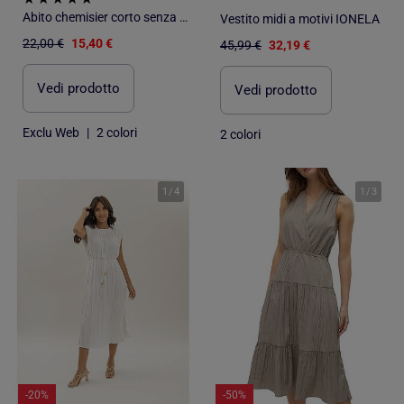
Abito chemisier corto senza maniche in misto lino
Vestito midi a motivi IONELA
22,00 €
15,40 €
45,99 €
32,19 €
Vedi prodotto
Vedi prodotto
Exclu Web
|
2 colori
2 colori
1
/
4
1
/
3
-20%
-50%