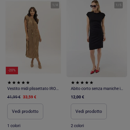
1
/
4
1
/
5
-20%
Vestito midi plissettato IROVE
Abito corto senza maniche in tessuto a costine
41,99 €
33,59 €
12,00 €
Vedi prodotto
Vedi prodotto
1 colori
2 colori