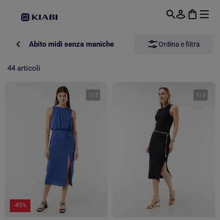
Passa al contenuto principale
Abito midi senza maniche
Ordina e filtra
44 articoli
1
/
3
1
/
3
-45%