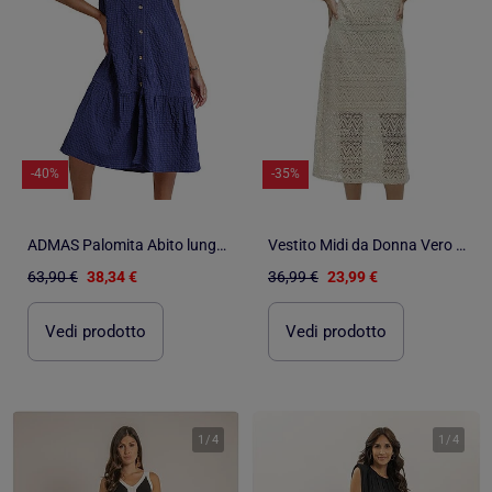
-40%
-35%
ADMAS Palomita Abito lungo da donna
Vestito Midi da Donna Vero Moda
63,90 €
38,34 €
36,99 €
23,99 €
Vedi prodotto
Vedi prodotto
1
/
4
1
/
4