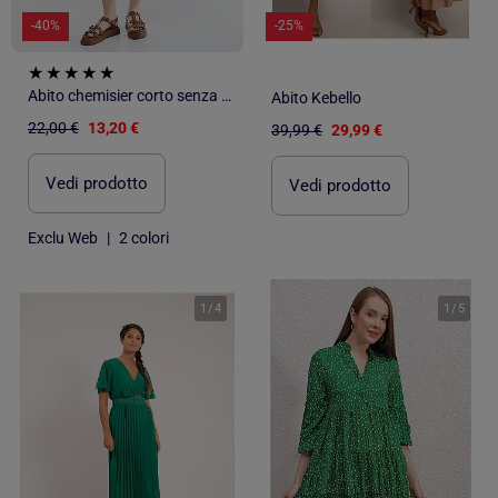
-40%
-25%
Abito chemisier corto senza maniche in misto lino
Abito Kebello
22,00 €
13,20 €
39,99 €
29,99 €
Vedi prodotto
Vedi prodotto
Exclu Web
|
2 colori
1
/
4
1
/
5