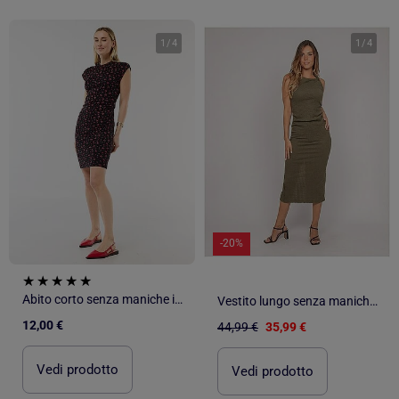
1
/
4
1
/
4
-20%
Abito corto senza maniche in tessuto a costine
Vestito lungo senza maniche texturizzato IZAK
12,00 €
44,99 €
35,99 €
Vedi prodotto
Vedi prodotto