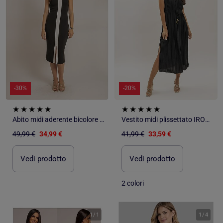
-30%
-20%
Abito midi aderente bicolore IKARA
Vestito midi plissettato IROVE
49,99 €
34,99 €
41,99 €
33,59 €
Vedi prodotto
Vedi prodotto
2 colori
1
/
1
1
/
4