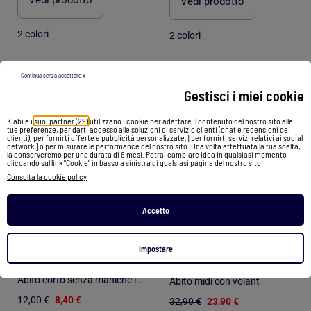
Vedi prodotto
Vedi prodotto
2 colori
2 colori
Continua senza accettare x
1
/
6
1
/
5
Gestisci i miei cookie
Kiabi e i
suoi partner (29)
utilizzano i cookie per adattare il contenuto del nostro sito alle
tue preferenze, per darti accesso alle soluzioni di servizio clienti (chat e recensioni dei
clienti), per fornirti offerte e pubblicità personalizzate, [per fornirti servizi relativi ai social
network ] o per misurare le performance del nostro sito. Una volta effettuata la tua scelta,
la conserveremo per una durata di 6 mesi. Potrai cambiare idea in qualsiasi momento
cliccando sul link "Cookie" in basso a sinistra di qualsiasi pagina del nostro sito.
Consulta la cookie policy
Accetto
-30%
-27%
Impostare
Abito corto senza maniche in tessuto a costine
Abito midi con volant
12,00 €
8,40 €
32,90 €
23,90 €