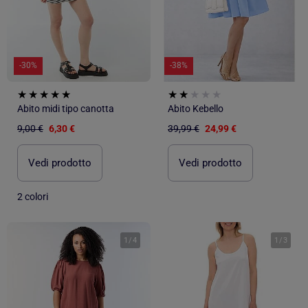
-30%
-38%
Abito midi tipo canotta
Abito Kebello
9,00 €
6,30 €
39,99 €
24,99 €
Vedi prodotto
Vedi prodotto
2 colori
1
/
4
1
/
3