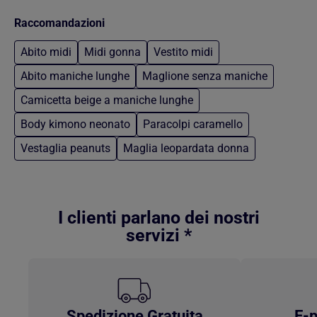
Raccomandazioni
Abito midi
Midi gonna
Vestito midi
Abito maniche lunghe
Maglione senza maniche
Camicetta beige a maniche lunghe
Body kimono neonato
Paracolpi caramello
Vestaglia peanuts
Maglia leopardata donna
Torna al contenuto principale
I clienti parlano dei nostri
servizi *
Spedizione Gratuita
E-p