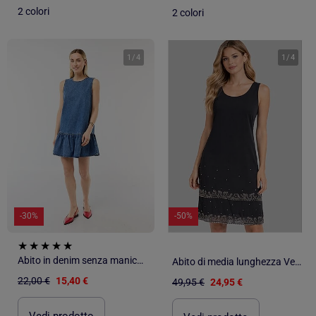
2 colori
2 colori
1
/
4
1
/
4
-30%
-50%
Abito in denim senza maniche con fondo a balza
Abito di media lunghezza Vero Moda
22,00 €
15,40 €
49,95 €
24,95 €