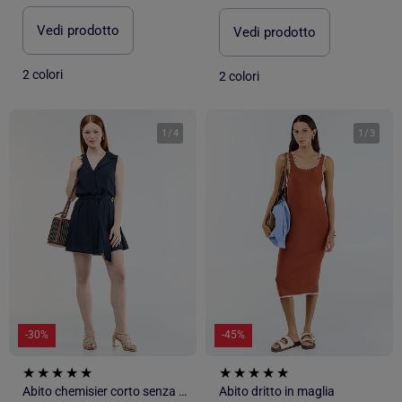
Vedi prodotto
Vedi prodotto
2 colori
2 colori
1
/
4
1
/
3
-30%
-45%
Abito chemisier corto senza maniche in misto lino
Abito dritto in maglia