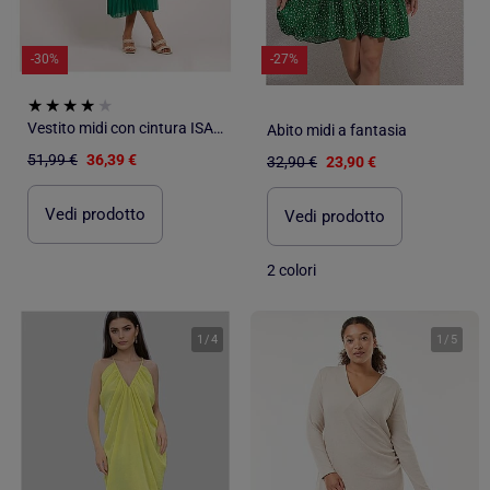
-30%
-27%
Vestito midi con cintura ISALA
Abito midi a fantasia
51,99 €
36,39 €
32,90 €
23,90 €
Vedi prodotto
Vedi prodotto
2 colori
1
/
4
1
/
5