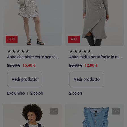
-30%
-40%
Abito chemisier corto senza maniche in misto lino
Abito midi a portafoglio in maglia
22,00 €
15,40 €
20,00 €
12,00 €
Vedi prodotto
Vedi prodotto
Exclu Web
|
2 colori
2 colori
1
/
5
1
/
3