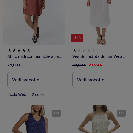
-31%
Abito midi con maniche a palloncino
Vestito midi da donna Vero Moda
25,00 €
34,99 €
23,99 €
Vedi prodotto
Vedi prodotto
Exclu Web
|
2 colori
1
/
4
1
/
2