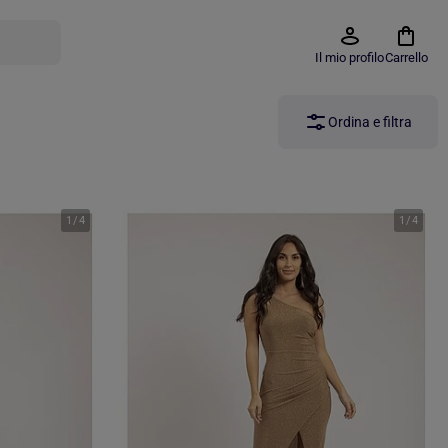
Il mio profilo
Carrello
Ordina e filtra
1
/
4
1
/
4