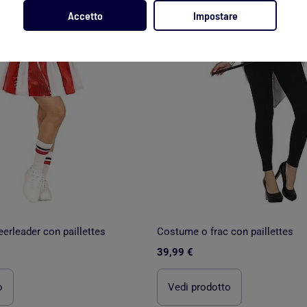
Accetto
Impostare
erleader con paillettes
Costume o frac con paillettes
39,99 €
o
Vedi prodotto