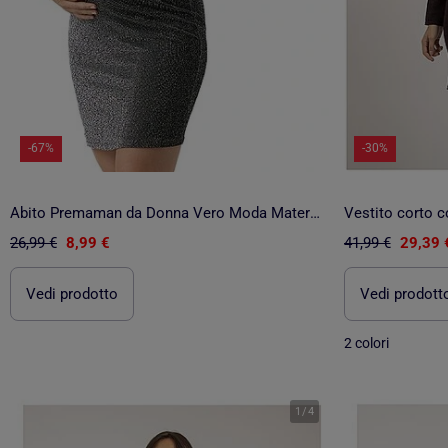
-67%
-30%
Abito Premaman da Donna Vero Moda Maternity
Vestito corto c
26,99 €
8,99 €
41,99 €
29,39 
Vedi prodotto
Vedi prodott
2 colori
1
/
4