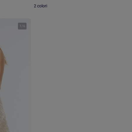
2 colori
1
/
6