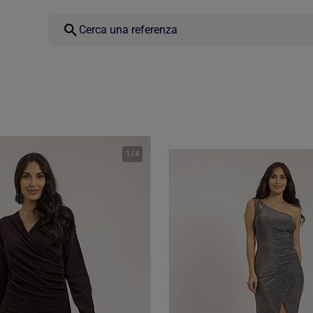
1
/
4