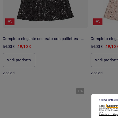
-9%
-9%
Completo elegante decorato con paillettes - Kids Star
54,00 €
49,10 €
54,00 €
49,10 
Vedi prodotto
Vedi prodott
2 colori
2 colori
1
/
5
Continua senza acce
Kiabi e i
suoi partner
dei clienti), per forn
la tua scelta, la con
sito.
Consulta la cookie po