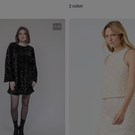
2 colori
1
/
4