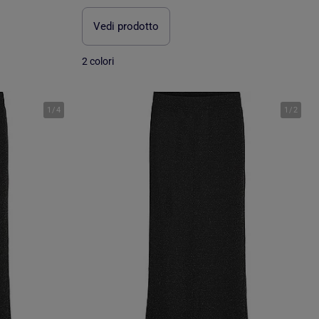
Vedi prodotto
2 colori
1
/
4
1
/
2