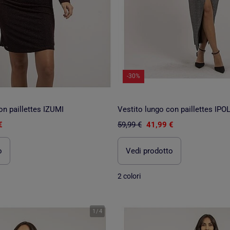
-30%
on paillettes IZUMI
Vestito lungo con paillettes IPO
€
59,99 €
41,99 €
o
Vedi prodotto
2 colori
1
/
4