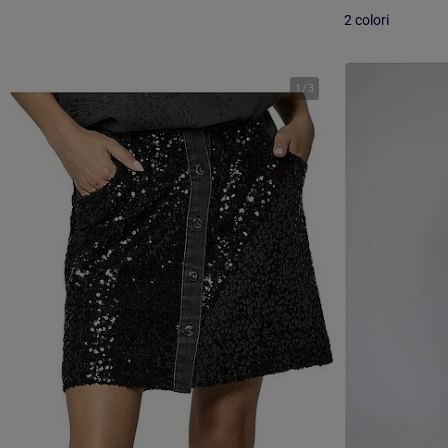
2 colori
1
/
3