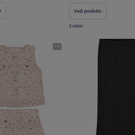
o
Vedi prodotto
2 colori
1
/
5