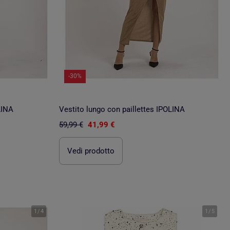
-30%
LINA
Vestito lungo con paillettes IPOLINA
59,99 €
41,99 €
Vedi prodotto
1
/
4
1
/
5