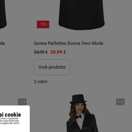
-16%
oda
Gonna Paillettes Donna Vero Moda
24,99 €
20,99 €
Vedi prodotto
2 colori
1
/
3
1
/
4
iei cookie
i (chat e recensioni
Una volta effettuata
si pagina del nostro