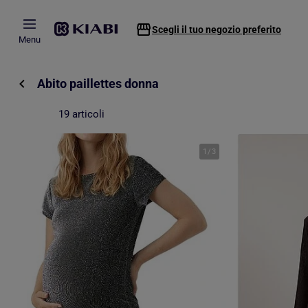
Passa al contenuto principale
Scegli il tuo negozio preferito
Menu
Abito paillettes donna
19 articoli
1
/
3