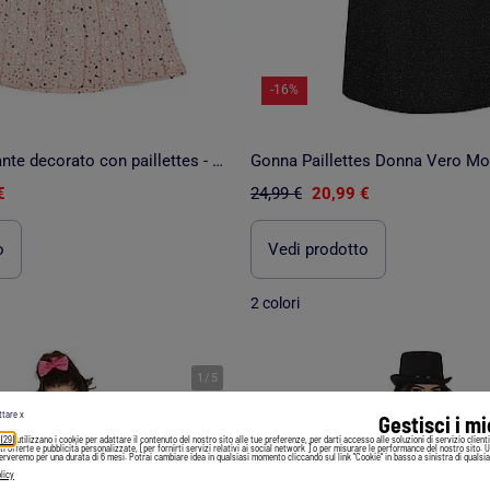
-16%
Completo elegante decorato con paillettes - Kids Star
Gonna Paillettes Donna Vero M
€
24,99 €
20,99 €
o
Vedi prodotto
2 colori
1
/
5
ttare x
Gestisci i m
 (29)
utilizzano i cookie per adattare il contenuto del nostro sito alle tue preferenze, per darti accesso alle soluzioni di servizio client
irti offerte e pubblicità personalizzate, [per fornirti servizi relativi ai social network ] o per misurare le performance del nostro sito. 
serveremo per una durata di 6 mesi. Potrai cambiare idea in qualsiasi momento cliccando sul link "Cookie" in basso a sinistra di qualsia
licy