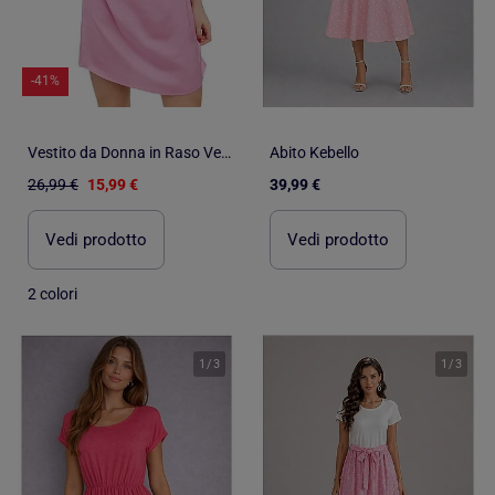
-41%
Vestito da Donna in Raso Vero Moda Elegante
Abito Kebello
26,99 €
15,99 €
39,99 €
Vedi prodotto
Vedi prodotto
2 colori
1
/
3
1
/
3