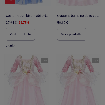
-15%
Costume bambina – abito da principessa lina | Labay
Costume bambino abito da principessa rosa e oro | Great Pretenders
27,94 €
23,75 €
58,19 €
Vedi prodotto
Vedi prodotto
2 colori
1
/
5
1
/
5