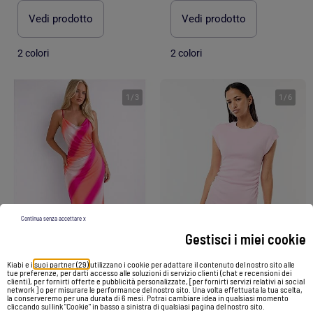
Vedi prodotto
Vedi prodotto
2 colori
2 colori
1
/
3
1
/
6
Continua senza accettare x
Gestisci i miei cookie
-30%
Kiabi e i
suoi partner (29)
utilizzano i cookie per adattare il contenuto del nostro sito alle
tue preferenze, per darti accesso alle soluzioni di servizio clienti (chat e recensioni dei
clienti), per fornirti offerte e pubblicità personalizzate, [per fornirti servizi relativi ai social
network ] o per misurare le performance del nostro sito. Una volta effettuata la tua scelta,
la conserveremo per una durata di 6 mesi. Potrai cambiare idea in qualsiasi momento
Abito corto senza maniche in tessuto a costine
Abito Kebello
cliccando sul link "Cookie" in basso a sinistra di qualsiasi pagina del nostro sito.