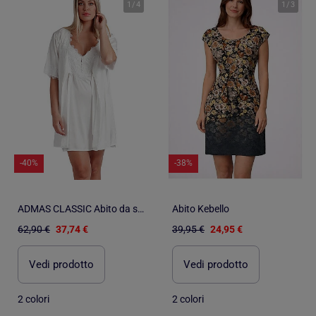
1
/
4
1
/
3
-40%
-38%
ADMAS CLASSIC Abito da sposa romantico da donna
Abito Kebello
62,90 €
37,74 €
39,95 €
24,95 €
Vedi prodotto
Vedi prodotto
2 colori
2 colori