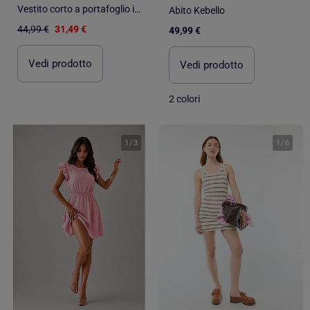
Vestito corto a portafoglio in raso ILIZAN
Abito Kebello
44,99 €
31,49 €
49,99 €
Vedi prodotto
Vedi prodotto
2 colori
1
/
3
1
/
6