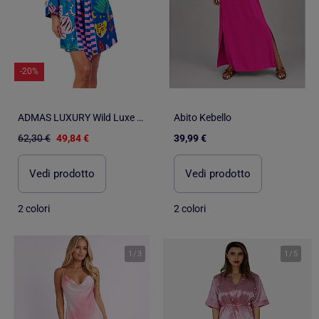
-20%
ADMAS LUXURY Wild Luxe Abito a maniche lunghe da donna
Abito Kebello
62,30 €
49,84 €
39,99 €
Vedi prodotto
Vedi prodotto
2 colori
2 colori
1
/
3
1
/
5