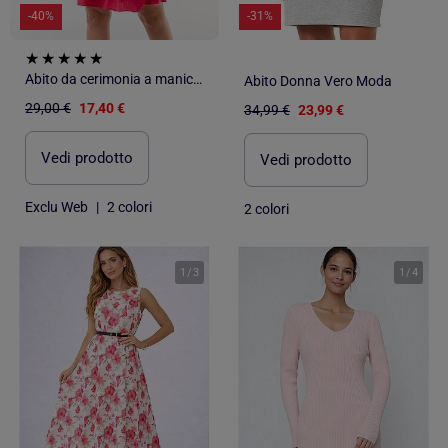
-40%
-31%
Abito da cerimonia a maniche lunghe
Abito Donna Vero Moda
29,00 €
17,40 €
34,99 €
23,99 €
Vedi prodotto
Vedi prodotto
Exclu Web
|
2 colori
2 colori
1
/
3
1
/
4