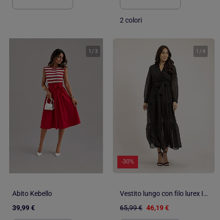
2 colori
1
/
3
1
/
4
-30%
Abito Kebello
Vestito lungo con filo lurex IZIDA
39,99 €
65,99 €
46,19 €