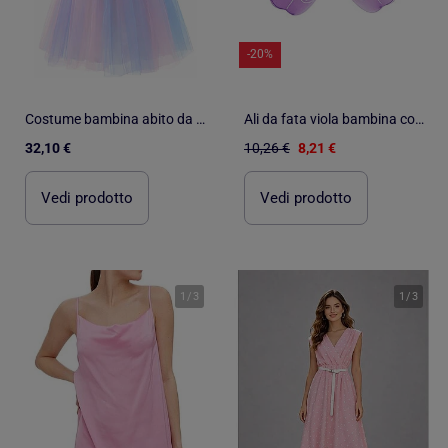
-20%
Costume bambina abito da fata con ali apolline | Labay
Ali da fata viola bambina costume principessa | Labay
32,10 €
10,26 €
8,21 €
Vedi prodotto
Vedi prodotto
1
/
3
1
/
3