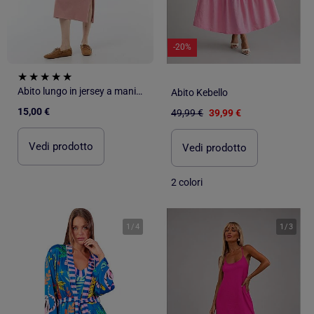
-20%
Abito lungo in jersey a maniche corte
Abito Kebello
15,00 €
49,99 €
39,99 €
Vedi prodotto
Vedi prodotto
2 colori
1
/
4
1
/
3