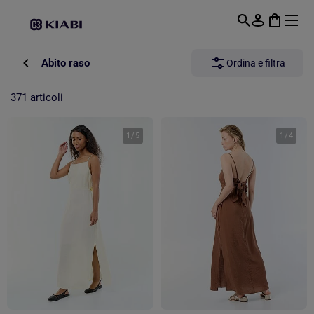
Passa al contenuto principale
Abito raso
Ordina e filtra
371 articoli
1
/
5
1
/
4