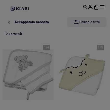
Passa al contenuto principale
Accappatoio neonata
Ordina e filtra
120 articoli
1
/
4
1
/
5