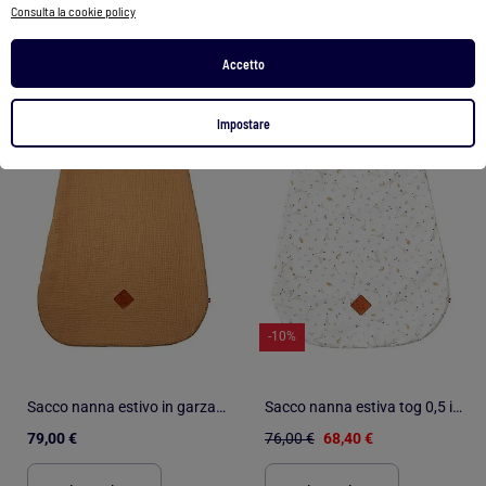
Consulta la cookie policy
2 colori
2 colori
Accetto
1
/
4
1
/
5
Impostare
-10%
Sacco nanna estivo in garza di cotone - tog 0.5 | SEVIRA KIDS
Sacco nanna estiva tog 0,5 in cotone, sidonia | SEVIRA KIDS
79,00 €
76,00 €
68,40 €