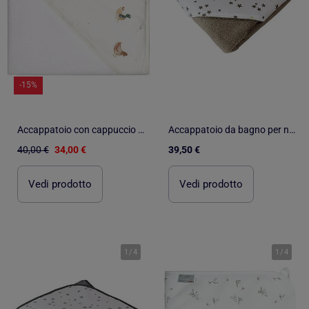
-15%
Accappatoio con cappuccio per neonato in cotone e bambù | SEVIRA KIDS
Accappatoio da bagno per neonati in spugna di cotone ÉTOILE
40,00 €
34,00 €
39,50 €
Vedi prodotto
Vedi prodotto
1
/
4
1
/
4