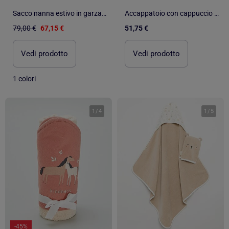
Sacco nanna estivo in garza di cotone - tog 0.5 | SEVIRA KIDS
Accappatoio con cappuccio in bambù per bambino | BB&CO
79,00 €
67,15 €
51,75 €
Vedi prodotto
Vedi prodotto
1 colori
1
/
4
1
/
5
-45%