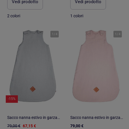
Vedi prodotto
Vedi prodotto
2 colori
1 colori
1
/
4
1
/
4
-15%
Sacco nanna estivo in garza di cotone - tog 0.5 | SEVIRA KIDS
Sacco nanna estivo in garza di cotone - tog 0.5 | SEVIRA KIDS
79,00 €
67,15 €
79,00 €