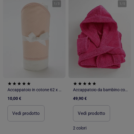
1
/
3
1
/
5
Accappatoio in cotone 62 x 104 cm
Accappatoio da bambino con cappuccio in spugna di cotone boucl? COCOON
10,00 €
49,90 €
Vedi prodotto
Vedi prodotto
2 colori