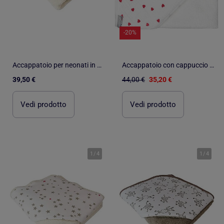
-20%
Accappatoio per neonati in spugna di cotone TOURNICOQUIN
Accappatoio con cappuccio per neonato in cotone e bambù | SEVIRA KIDS
39,50 €
44,00 €
35,20 €
Vedi prodotto
Vedi prodotto
1
/
4
1
/
4