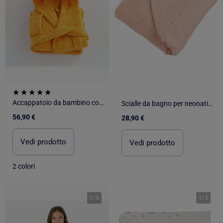
Accappatoio da bambino con cappuccio in spugna di cotone boucl? COCOON
Scialle da bagno per neonati da ricamare con nastro Aïda – Aidelle
56,90 €
28,90 €
Vedi prodotto
Vedi prodotto
2 colori
1
/
5
1
/
5