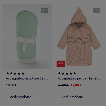
1
/
3
1
/
5
-4%
Accappatoio in cotone 62 x 104 cm
Accappatoio per bambini in garza di cotone PROMO LINGE
10,00 €
18,80 €
17,99 €
Vedi prodotto
Vedi prodotto