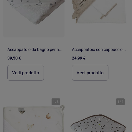
Accappatoio da bagno per neonati in spugna di cotone ÉTOILE
Accappatoio con cappuccio per neonato
39,50 €
24,99 €
Vedi prodotto
Vedi prodotto
1
/
3
1
/
4