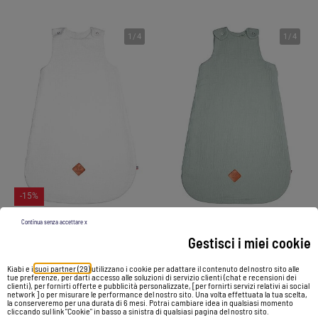
1
/
4
1
/
4
-15%
Continua senza accettare x
Gestisci i miei cookie
Sacco nanna estivo in garza di cotone - tog 0.5 | SEVIRA KIDS
Sacco nanna estivo in garza di cotone - tog 0.5 | SEVIRA KIDS
79,00 €
67,15 €
79,00 €
Kiabi e i
suoi partner (29)
utilizzano i cookie per adattare il contenuto del nostro sito alle
tue preferenze, per darti accesso alle soluzioni di servizio clienti (chat e recensioni dei
clienti), per fornirti offerte e pubblicità personalizzate, [per fornirti servizi relativi ai social
network ] o per misurare le performance del nostro sito. Una volta effettuata la tua scelta,
Vedi prodotto
Vedi prodotto
la conserveremo per una durata di 6 mesi. Potrai cambiare idea in qualsiasi momento
cliccando sul link "Cookie" in basso a sinistra di qualsiasi pagina del nostro sito.