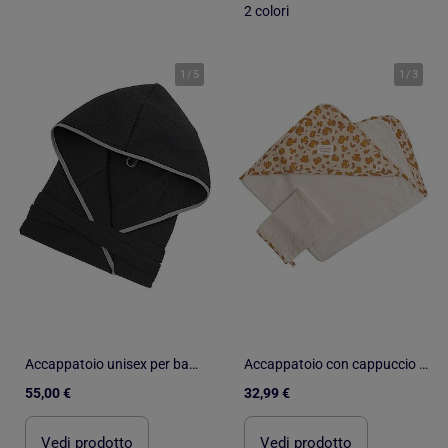
2 colori
1
/
5
1
/
3
Accappatoio unisex per bambini in cotone a nido d'ape JADOU
Accappatoio con cappuccio in garza di cotone e guanto con fantasia leopardata per - SAUTHON
55,00 €
32,99 €
Vedi prodotto
Vedi prodotto