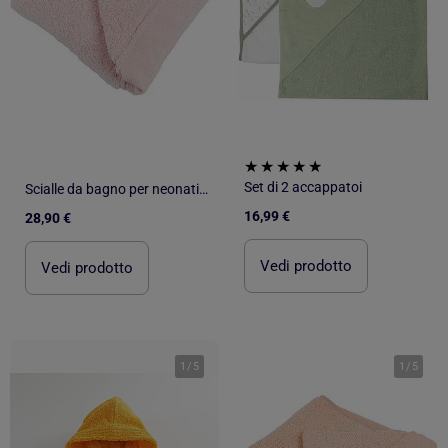
Set di 2 accappatoi
Scialle da bagno per neonati da ricamare con nastro Aïda – Aidelle
16,99 €
28,90 €
Vedi prodotto
Vedi prodotto
1
/
5
1
/
5