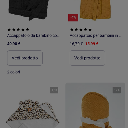
-4%
Accappatoio da bambino con cappuccio in spugna di cotone boucl? COCOON
Accappatoio per bambini in garza di cotone PROMO LINGE
49,90 €
16,70 €
15,99 €
Vedi prodotto
Vedi prodotto
2 colori
1
/
3
1
/
4