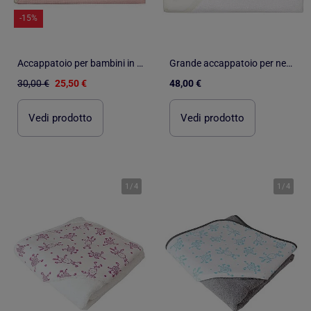
-15%
Accappatoio per bambini in cotone a nido d'ape | SEVIRA KIDS
Grande accappatoio per neonato in cotone e bambù | SEVIRA KIDS
30,00 €
25,50 €
48,00 €
Vedi prodotto
Vedi prodotto
1
/
4
1
/
4