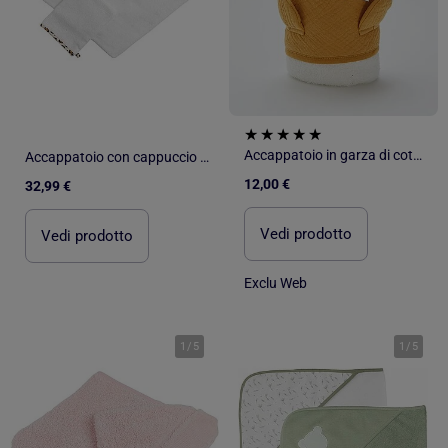
Accappatoio in garza di cotone
Accappatoio con cappuccio in garza di cotone e guanto con fantasia leopardata per - SAUTHON
12,00 €
32,99 €
Vedi prodotto
Vedi prodotto
Exclu Web
1
/
5
1
/
5