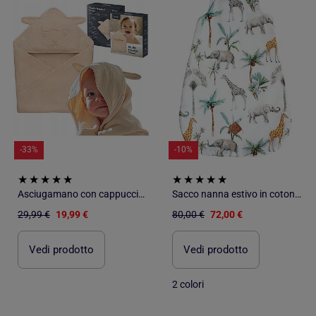
-33%
-10%
Asciugamano con cappuccio in mussola - LIONELO - 100% naturale - 80 x 80 cm - Dal primo giorno di vi
Sacco nanna estivo in cotone - tog 0,5 - safari | SEVIRA KIDS
29,99 €
19,99 €
80,00 €
72,00 €
Vedi prodotto
Vedi prodotto
2 colori