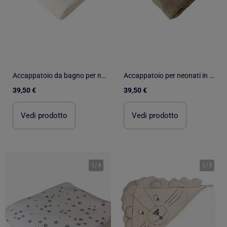
Accappatoio da bagno per neonati in spugna di cotone ÉTOILE
Accappatoio per neonati in spugna di cotone TOURNICOQUIN
39,50 €
39,50 €
Vedi prodotto
Vedi prodotto
1
/
4
1
/
3