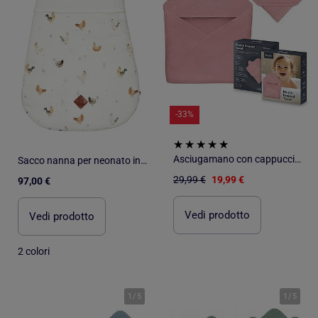
-33%
Asciugamano con cappuccio in mussola - LIONELO - 100% naturale - 80 x 80 cm - Dal primo giorno di vi
Sacco nanna per neonato in mussola di cotone tog 2 | SEVIRA KIDS
29,99 €
19,99 €
97,00 €
Vedi prodotto
Vedi prodotto
2 colori
1
/
5
1
/
5