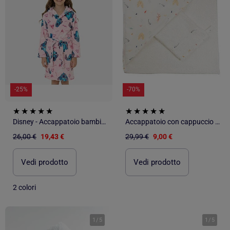
-25%
-70%
Disney - Accappatoio bambina
Accappatoio con cappuccio OEKO-TEX®
26,00 €
19,43 €
29,99 €
9,00 €
Vedi prodotto
Vedi prodotto
2 colori
1
/
5
1
/
5