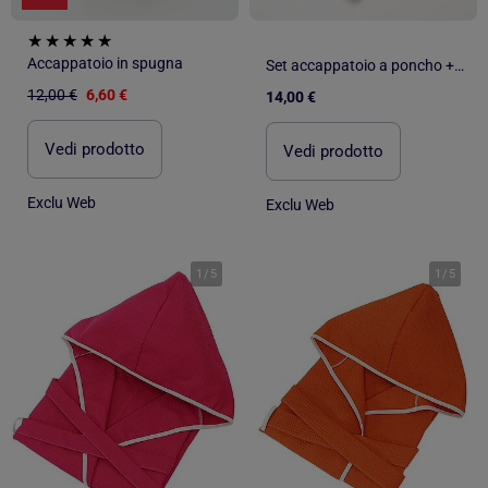
Accappatoio in spugna
Set accappatoio a poncho + guanti - 2 pezzi
12,00 €
6,60 €
14,00 €
Vedi prodotto
Vedi prodotto
Exclu Web
Exclu Web
1
/
5
1
/
5