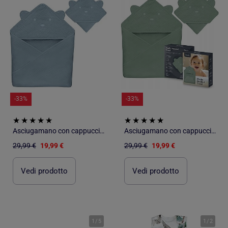
-33%
-33%
Asciugamano con cappuccio in mussola - LIONELO - 100% naturale - 80 x 80 cm - Dal primo giorno di vi
Asciugamano con cappuccio in mussola - LIONELO - 100% naturale - 80 x 80 cm - Dal primo giorno di vi
29,99 €
19,99 €
29,99 €
19,99 €
Vedi prodotto
Vedi prodotto
1
/
5
1
/
2