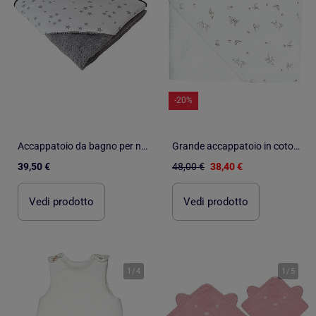
-20%
Accappatoio da bagno per neonati in spugna di cotone ÉTOILE
Grande accappatoio in cotone e bambù, melody | SEVIRA KIDS
39,50 €
48,00 €
38,40 €
Vedi prodotto
Vedi prodotto
1
/
4
1
/
5