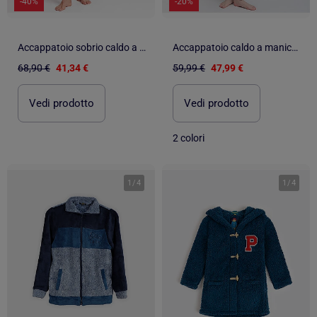
-40%
-20%
Accappatoio sobrio caldo a maniche lunghe da uomo ANTONIO MIRO
Accappatoio caldo a maniche lunghe da donna DISNEY You Make Me Love
68,90 €
41,34 €
59,99 €
47,99 €
Vedi prodotto
Vedi prodotto
2 colori
1
/
4
1
/
4