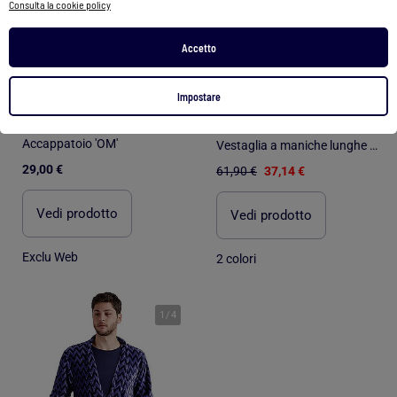
Consulta la cookie policy
Accetto
-40%
Impostare
Accappatoio 'OM'
Vestaglia a maniche lunghe ADMAS Gentlemen's Club per uomo
29,00 €
61,90 €
37,14 €
Vedi prodotto
Vedi prodotto
Exclu Web
2 colori
1
/
4