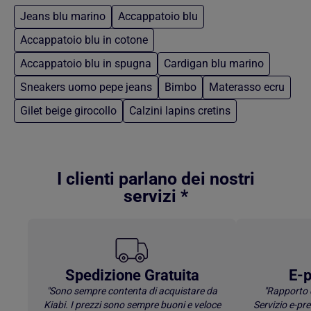
Jeans blu marino
Accappatoio blu
Accappatoio blu in cotone
Accappatoio blu in spugna
Cardigan blu marino
Sneakers uomo pepe jeans
Bimbo
Materasso ecru
Gilet beige girocollo
Calzini lapins cretins
Torna al contenuto principale
I clienti parlano dei nostri
servizi *
Spedizione Gratuita
E-p
"Sono sempre contenta di acquistare da
"Rapporto 
Kiabi. I prezzi sono sempre buoni e veloce
Servizio e-p