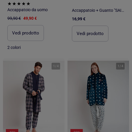
Accappatoio da uomo
Accappatoio + Guanto "SAILOR" Les Chatounets
99,90 €
49,90 €
16,99 €
Vedi prodotto
Vedi prodotto
2 colori
1
/
4
1
/
4