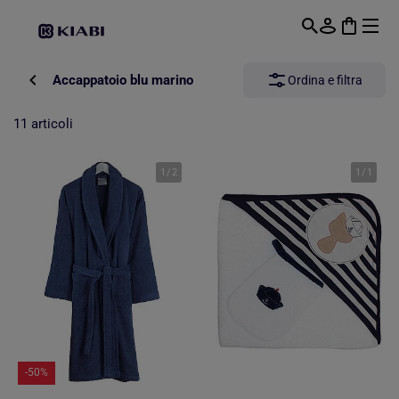
Passa al contenuto principale
Accappatoio blu marino
Ordina e filtra
11 articoli
1
/
2
1
/
1
-50%