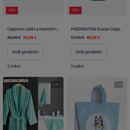
-40%
-20%
Cappotto caldo a maniche lunghe LOIS per ragazzi
PADDINGTON Scarpe Cappotto Manica Lunga per Bambino
53,90 €
32,34 €
57,90 €
46,32 €
Vedi prodotto
Vedi prodotto
2 colori
2 colori
1
/
4
1
/
3