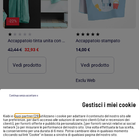
-22%
Accappatoio tinta unita con collo a scialle
Accappatoio stampato
42,44 €
32,93 €
14,00 €
Vedi prodotto
Vedi prodotto
Exclu Web
Continua senza accettare x
1
/
3
1
/
4
Gestisci i miei cookie
Kiabi e i
suoi partner (29)
utilizzano i cookie per adattare il contenuto del nostro sito alle
tue preferenze, per darti accesso alle soluzioni di servizio clienti (chat e recensioni dei
clienti), per fornirti offerte e pubblicità personalizzate, [per fornirti servizi relativi ai social
network ] o per misurare le performance del nostro sito. Una volta effettuata la tua scelta,
la conserveremo per una durata di 6 mesi. Potrai cambiare idea in qualsiasi momento
cliccando sul link "Cookie" in basso a sinistra di qualsiasi pagina del nostro sito.