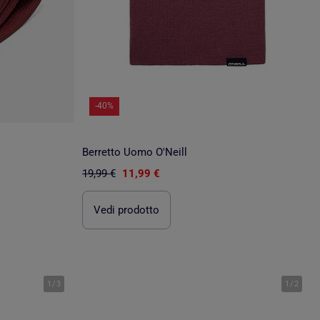
-40%
Berretto Uomo O'Neill
19,99 €
11,99 €
Vedi prodotto
1
/
3
1
/
2