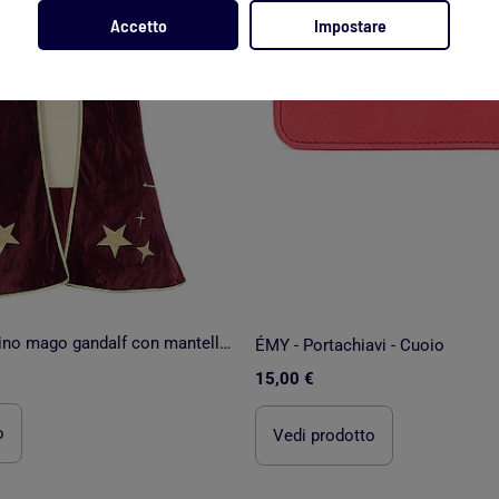
Accetto
Impostare
Costume bambino mago gandalf con mantello e cappello | Labay
ÉMY - Portachiavi - Cuoio
15,00 €
o
Vedi prodotto