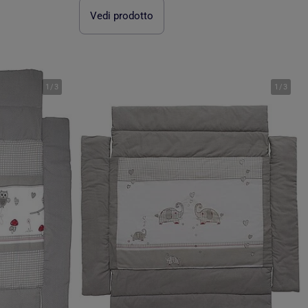
Vedi prodotto
1
/
3
1
/
3