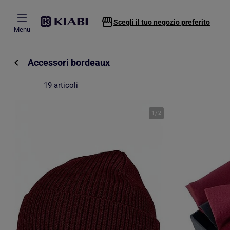
Passa al contenuto principale
Scegli il tuo negozio preferito
Menu
Accessori bordeaux
19 articoli
1
/
2