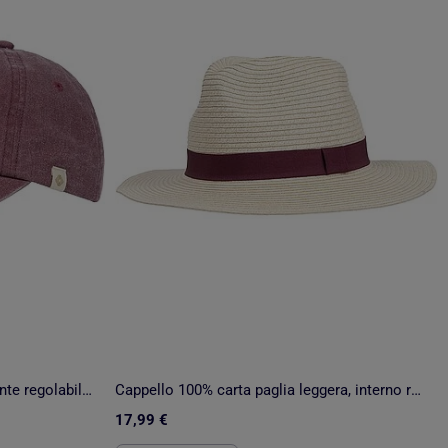
Cappellino 100% cotone, facilmente regolabile, da 57 a 59 cm, unisex unisex adulto Isotoner
Cappello 100% carta paglia leggera, interno regolabile da 52 a 58 cm donna Isotoner
17,99 €