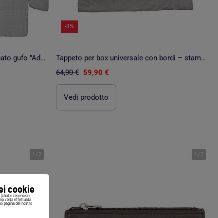
-8%
Tappeto per box con bordi stampato gufo "Adam & Eule" – ROBA
Tappeto per box universale con bordi – stampa elefanti – ROBA "Jumbotwins
64,90 €
59,90 €
Vedi prodotto
1
/
2
1
/
2
iei cookie
i (chat e recensioni
Una volta effettuata
si pagina del nostro