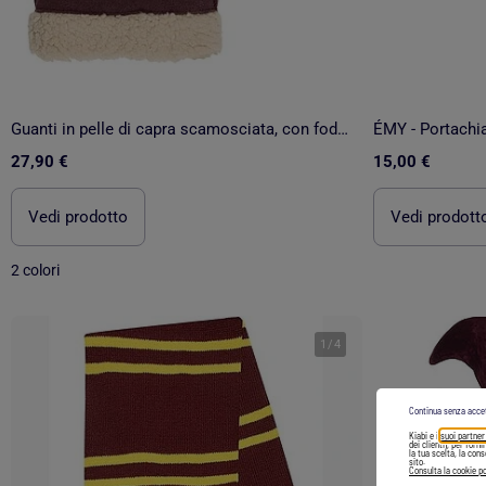
Guanti in pelle di capra scamosciata, con fodera in finta pelliccia donna Isotoner
ÉMY - Portachia
27,90 €
15,00 €
Vedi prodotto
Vedi prodott
2 colori
1
/
4
Continua senza acce
Kiabi e i
suoi partner
dei clienti), per forn
la tua scelta, la con
sito.
Consulta la cookie po