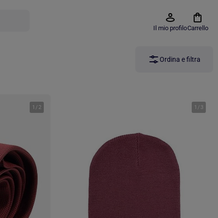
Il mio profilo
Carrello
Ordina e filtra
1
/
2
1
/
3