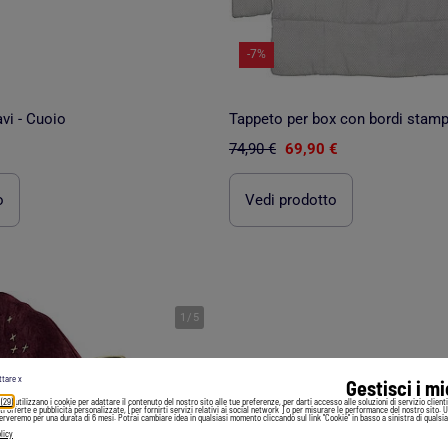
-7%
vi - Cuoio
74,90 €
69,90 €
o
Vedi prodotto
1
/
5
ttare x
Gestisci i m
 (29)
utilizzano i cookie per adattare il contenuto del nostro sito alle tue preferenze, per darti accesso alle soluzioni di servizio client
irti offerte e pubblicità personalizzate, [per fornirti servizi relativi ai social network ] o per misurare le performance del nostro sito. 
serveremo per una durata di 6 mesi. Potrai cambiare idea in qualsiasi momento cliccando sul link "Cookie" in basso a sinistra di qualsia
licy