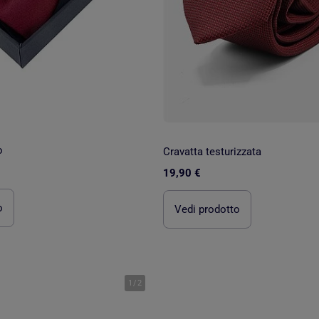
o
Cravatta testurizzata
19,90 €
o
Vedi prodotto
1
/
2