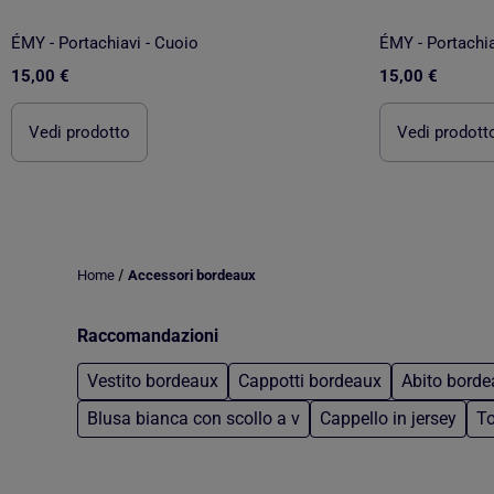
ÉMY - Portachiavi - Cuoio
ÉMY - Portachia
15,00 €
15,00 €
Vedi prodotto
Vedi prodott
/
Home
Accessori bordeaux
Raccomandazioni
Vestito bordeaux
Cappotti bordeaux
Abito bord
Blusa bianca con scollo a v
Cappello in jersey
To
Torna al contenuto principale