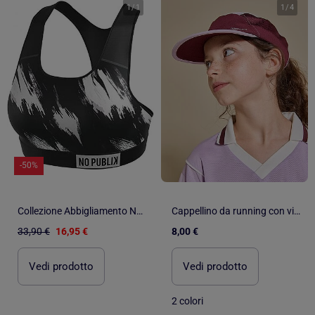
1
/
1
1
/
4
-50%
Collezione Abbigliamento No Publik Fitness Sport, Relax e Stile per Donna
Cappellino da running con visiera morbida - (ekstract)
33,90 €
16,95 €
8,00 €
Vedi prodotto
Vedi prodotto
2 colori