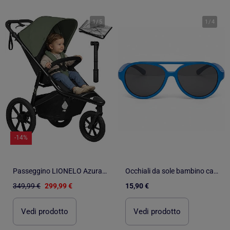
1
/
5
1
/
4
-14%
Passeggino LIONELO Azura All-Terrain - Sportivo - Fino a 22 kg - Doppio freno - Pompa inclusa
Occhiali da sole bambino categoria 3
349,99 €
299,99 €
15,90 €
Vedi prodotto
Vedi prodotto