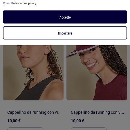
Consulta la cookie policy
Accetto
1
/
6
1
/
4
Impostare
Cappellino da running con visiera morbida - (ekstract)
Cappellino da running con visiera morbida - (ekstract)
10,00 €
10,00 €