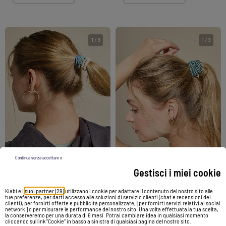
1
/
3
1
/
3
-50%
-50%
Continua senza accettare x
Gestisci i miei cookie
Set di 7 elastici (ekstract)
Set di 2 elastici (ekstract)
Kiabi e i
suoi partner (29)
utilizzano i cookie per adattare il contenuto del nostro sito alle
tue preferenze, per darti accesso alle soluzioni di servizio clienti (chat e recensioni dei
4,00 €
2,00 €
4,00 €
2,00 €
clienti), per fornirti offerte e pubblicità personalizzate, [per fornirti servizi relativi ai social
network ] o per misurare le performance del nostro sito. Una volta effettuata la tua scelta,
la conserveremo per una durata di 6 mesi. Potrai cambiare idea in qualsiasi momento
cliccando sul link "Cookie" in basso a sinistra di qualsiasi pagina del nostro sito.
Vedi prodotto
Vedi prodotto