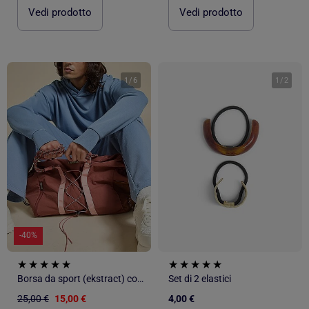
Vedi prodotto
Vedi prodotto
1
/
6
1
/
2
-40%
Borsa da sport (ekstract) con tasche esterne e scomparto scarpe
Set di 2 elastici
25,00 €
15,00 €
4,00 €