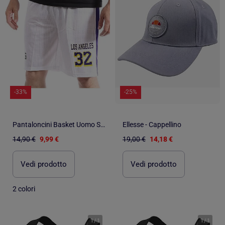
-33%
-25%
Pantaloncini Basket Uomo Sport Zone
Ellesse - Cappellino
14,90 €
9,99 €
19,00 €
14,18 €
Vedi prodotto
Vedi prodotto
2 colori
1
/
1
1
/
1