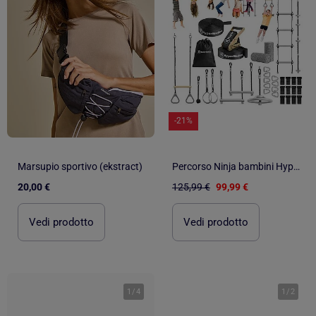
-21%
Marsupio sportivo (ekstract)
Percorso Ninja bambini HyperMotion 9 ostacoli slackline da giardino con accessori
20,00 €
125,99 €
99,99 €
Vedi prodotto
Vedi prodotto
1
/
4
1
/
2