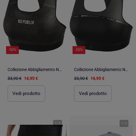
-50%
-50%
Collezione Abbigliamento No Publik Fitness Sport, Relax e Stile per Donna
Collezione Abbigliamento No Publik Fitness Sport, Relax e Stile per Donna
33,90 €
16,95 €
33,90 €
16,95 €
Vedi prodotto
Vedi prodotto
1
/
2
1
/
5