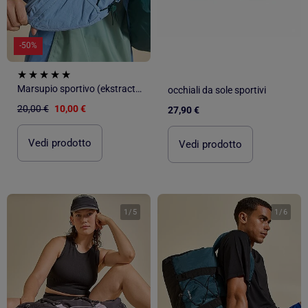
-50%
Marsupio sportivo (ekstract) con tasche esterne e interne 15x40 cm
occhiali da sole sportivi
20,00 €
10,00 €
27,90 €
Vedi prodotto
Vedi prodotto
1
/
5
1
/
6