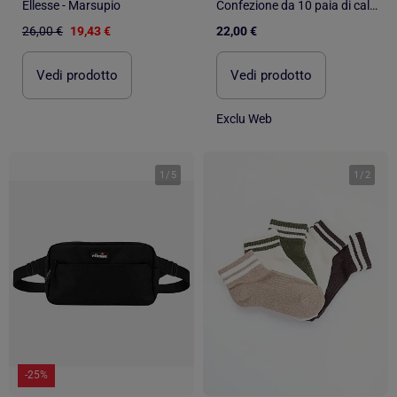
Ellesse - Marsupio
Confezione da 10 paia di calzini 'Dim'
26,00 €
19,43 €
22,00 €
Vedi prodotto
Vedi prodotto
Exclu Web
1
/
5
1
/
2
-25%