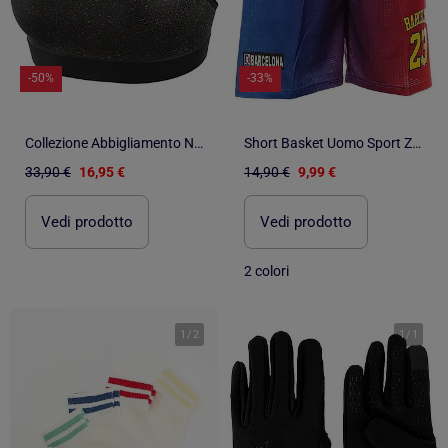
-50%
-33%
Collezione Abbigliamento No Publik Fitness Sport, Relax e Stile per Donna
Short Basket Uomo Sport Zone 2023/2024
33,90 €
16,95 €
14,90 €
9,99 €
Vedi prodotto
Vedi prodotto
2 colori
1
/
2
1
/
1