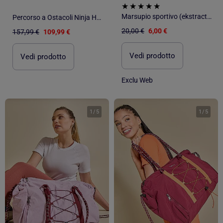
Marsupio sportivo (ekstract) con tasche esterne e interne 15x40 cm
Percorso a Ostacoli Ninja HyperMotion - Slackline 15 m e 10 Accessori - Giardino Sportivo
20,00 €
6,00 €
157,99 €
109,99 €
Vedi prodotto
Vedi prodotto
Exclu Web
1
/
5
1
/
5