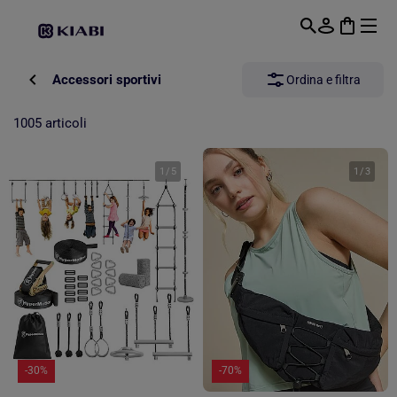
Passa al contenuto principale
Accessori sportivi
Ordina e filtra
1005 articoli
1
/
5
1
/
3
-30%
-70%