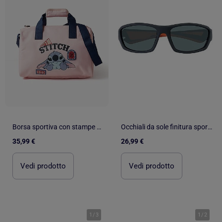
Borsa sportiva con stampe Stitch
Occhiali da sole finitura sportiva in gomma, lenti polarizzate unisex adulto Isotoner
35,99 €
26,99 €
Vedi prodotto
Vedi prodotto
1
/
3
1
/
2