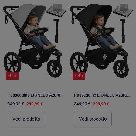
1
/
5
1
/
5
-14%
-14%
Passeggino LIONELO Azura All-Terrain - Sportivo - Fino a 22 kg - Doppio freno - Pompa inclusa
Passeggino LIONELO Azura All-Terrain - Sportivo - Fino a 22 kg - Doppio freno - Pompa inclusa
349,99 €
299,99 €
349,99 €
299,99 €
Vedi prodotto
Vedi prodotto