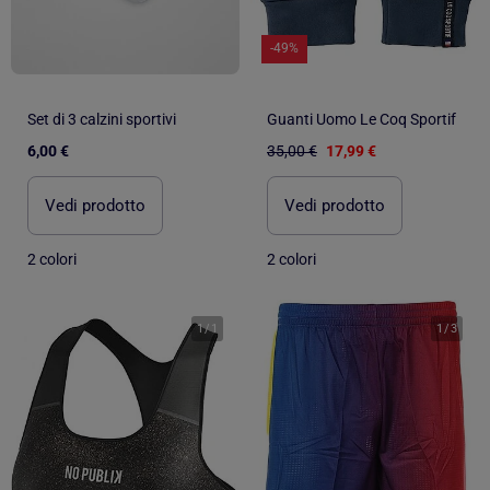
-49%
Set di 3 calzini sportivi
Guanti Uomo Le Coq Sportif
6,00 €
35,00 €
17,99 €
Vedi prodotto
Vedi prodotto
2 colori
2 colori
1
/
1
1
/
3