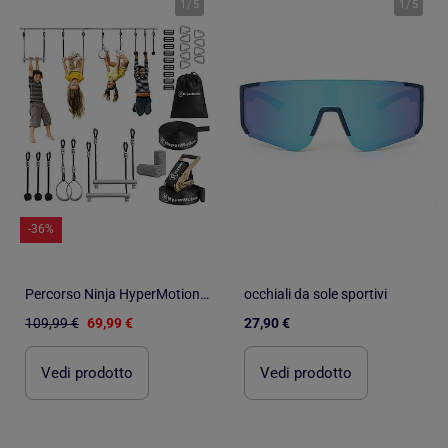
1
/
5
1
/
5
-36%
Percorso Ninja HyperMotion per bambini con slackline e 7 ostacoli da giardino
occhiali da sole sportivi
109,99 €
69,99 €
27,90 €
Vedi prodotto
Vedi prodotto