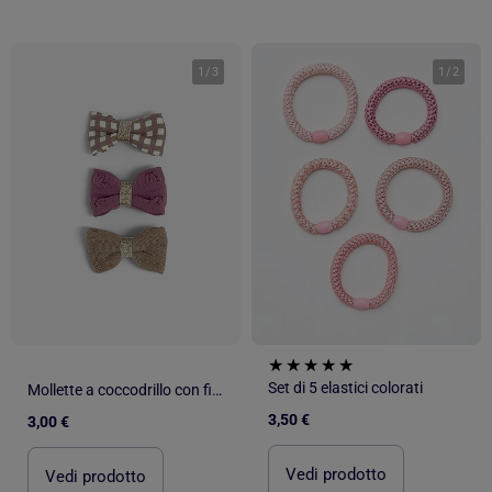
1
/
3
1
/
2
Set di 5 elastici colorati
Mollette a coccodrillo con fiocco
3,50 €
3,00 €
Vedi prodotto
Vedi prodotto