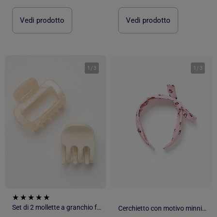
Vedi prodotto
Vedi prodotto
1
/
3
1
/
3
Set di 2 mollette a granchio fantasia
Cerchietto con motivo minnie e fiocco