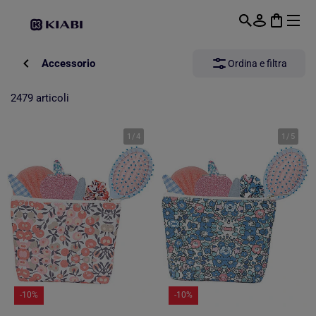
Passa al contenuto principale
Accessorio
Ordina e filtra
2479 articoli
1
/
4
1
/
5
-10%
-10%