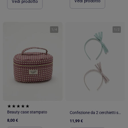
Vedi prodotto
Vedi prodotto
1
/
4
1
/
2
Beauty case stampato
Confezione da 2 cerchietti sottili con fiocchi
8,00 €
11,99 €