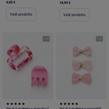
4,00 €
18,99 €
Vedi prodotto
Vedi prodotto
1
/
3
1
/
2
Set di 2 mollette a granchio fantasia
Set di 3 mollette a coccodrillo con fiocchi