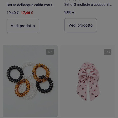
Set di 3 mollette a coccodrillo con fiocchi
Borsa dell'acqua calda con tasca scaldamani
3,00 €
19,40 €
17,46 €
Vedi prodotto
Vedi prodotto
1
/
4
1
/
2