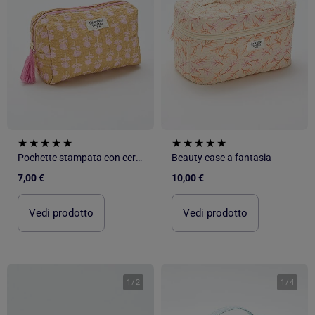
Pochette stampata con cerniera
Beauty case a fantasia
7,00 €
10,00 €
Vedi prodotto
Vedi prodotto
1
/
2
1
/
4