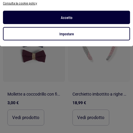
Consulta la cookie policy
1
/
3
1
/
3
Accetto
Impostare
Mollette a coccodrillo con fiocco
Cerchietto imbottito a righe You&Me
3,00 €
18,99 €
Vedi prodotto
Vedi prodotto