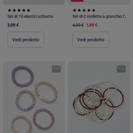
Set di 10 elastici schiuma
Set di 2 mollette a granchio fantasia
2,00 €
4,00 €
1,80 €
Vedi prodotto
Vedi prodotto
1
/
2
1
/
4