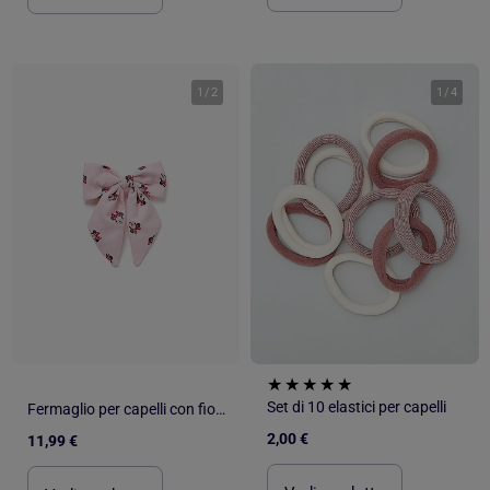
1
/
2
1
/
4
Set di 10 elastici per capelli
Fermaglio per capelli con fiocco e motivo minnie
2,00 €
11,99 €