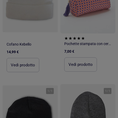
Pochette stampata con cerniera
Cofano Kebello
7,00 €
14,99 €
Vedi prodotto
Vedi prodotto
1
/
1
1
/
1