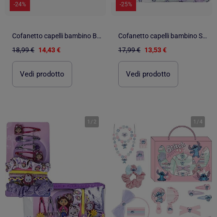
-24%
-25%
Cofanetto capelli bambino Bluey : 11 accessori pinze, elastici
Cofanetto capelli bambino Stitch blu e viola : 10 accessori
18,99 €
14,43 €
17,99 €
13,53 €
Vedi prodotto
Vedi prodotto
1
/
2
1
/
4