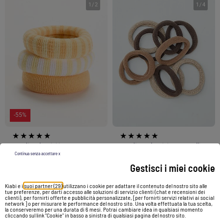
1
/
2
1
/
4
-55%
Set di 3 elastici in spugna
Set di 10 elastici per capelli
Continua senza accettare x
3,00 €
1,35 €
2,00 €
Gestisci i miei cookie
Vedi prodotto
Vedi prodotto
Kiabi e i
suoi partner (29)
utilizzano i cookie per adattare il contenuto del nostro sito alle
tue preferenze, per darti accesso alle soluzioni di servizio clienti (chat e recensioni dei
clienti), per fornirti offerte e pubblicità personalizzate, [per fornirti servizi relativi ai social
network ] o per misurare le performance del nostro sito. Una volta effettuata la tua scelta,
la conserveremo per una durata di 6 mesi. Potrai cambiare idea in qualsiasi momento
cliccando sul link "Cookie" in basso a sinistra di qualsiasi pagina del nostro sito.