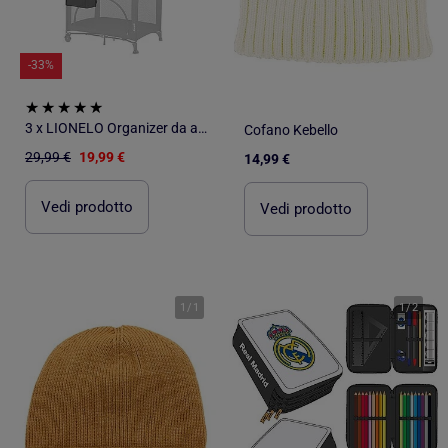
-33%
3 x LIONELO Organizer da appendere per culla - Porta pannolini - Cestino
Cofano Kebello
29,99 €
19,99 €
14,99 €
Vedi prodotto
Vedi prodotto
1
/
1
1
/
2