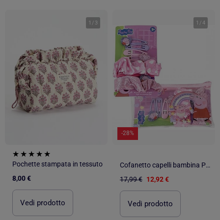
1
/
3
1
/
4
-28%
Pochette stampata in tessuto
Cofanetto capelli bambina Peppa Pig con trousse: mollette, elastici, elastici
8,00 €
17,99 €
12,92 €
Vedi prodotto
Vedi prodotto