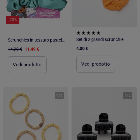
-23%
Set di 2 grandi scrunchie
Scrunchies in tessuto pastello per bambini Gabby: lotto da 3
4,00 €
14,99 €
11,49 €
Vedi prodotto
Vedi prodotto
1
/
2
1
/
2