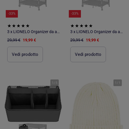
-33%
-33%
3 x LIONELO Organizer da appendere per culla - Porta pannolini - Cestino
3 x LIONELO Organizer da appendere per culla - Porta pannolini - Cestino
29,99 €
19,99 €
29,99 €
19,99 €
Vedi prodotto
Vedi prodotto
1
/
5
1
/
1