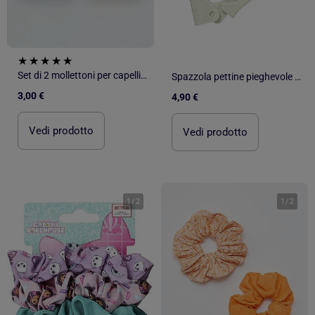
Set di 2 mollettoni per capelli quadrati
Spazzola pettine pieghevole per capelli
3,00 €
4,90 €
Vedi prodotto
Vedi prodotto
1
/
2
1
/
2