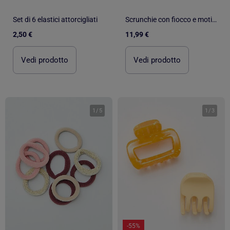
Set di 6 elastici attorcigliati
Scrunchie con fiocco e motivo minnie
2,50 €
11,99 €
Vedi prodotto
Vedi prodotto
1
/
5
1
/
3
-55%