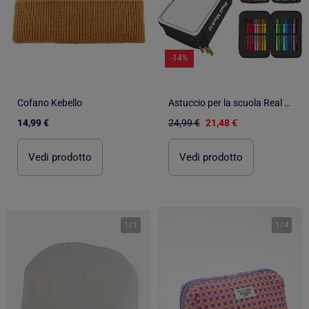
-14%
Cofano Kebello
Astuccio per la scuola Real Madrid con triplo scomparto con accessori
14,99 €
24,99 €
21,48 €
Vedi prodotto
Vedi prodotto
1
/
1
1
/
4