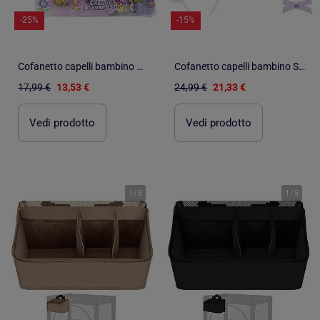
-25%
-15%
Cofanetto capelli bambino Gabby : trousse da toilette e accessori
Cofanetto capelli bambino Stitch: 21 accessori acconciatura e gioielli
17,99 €
13,53 €
24,99 €
21,33 €
Vedi prodotto
Vedi prodotto
1
/
5
1
/
5