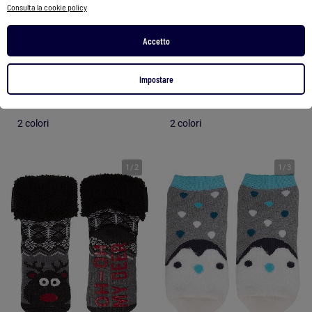
Consulta la cookie policy
Confezione da 2 calzini antiscivolo in spugna con Stitch
Confezione da 2 calzini antiscivolo Hello Kitty
Accetto
12,99 €
12,99 €
Impostare
Vedi prodotto
Vedi prodotto
2 colori
2 colori
1
/
2
1
/
3