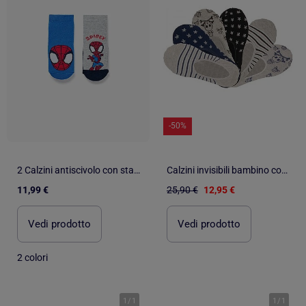
-50%
2 Calzini antiscivolo con stampa spidey
Calzini invisibili bambino confezione da 6
11,99 €
25,90 €
12,95 €
Vedi prodotto
Vedi prodotto
2 colori
1
/
1
1
/
1