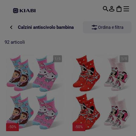
Passa al contenuto principale
Calzini antiscivolo bambina
Ordina e filtra
92 articoli
1
/
5
1
/
5
-50%
-50%