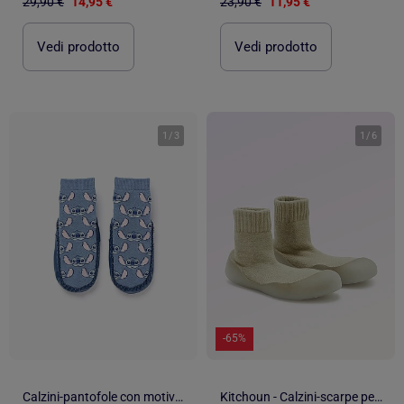
29,90 €
14,95 €
23,90 €
11,95 €
Vedi prodotto
Vedi prodotto
1
/
3
1
/
6
-65%
Calzini-pantofole con motivo stitch
Kitchoun - Calzini-scarpe per motricità 3 'Primi passi'