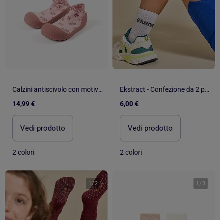
Calzini antiscivolo con motivo floreale
Ekstract - Confezione da 2 paia di calzini antiscivolo
14,99 €
6,00 €
Vedi prodotto
Vedi prodotto
2 colori
2 colori
1
/
2
1
/
3