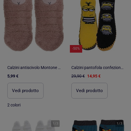
-50%
Calzini antiscivolo Montone lavorato a maglia di colore bianco bambina Isotoner
Calzini pantofola confezione da 2 I Minions
5,99 €
29,90 €
14,95 €
Vedi prodotto
Vedi prodotto
2 colori
1
/
3
1
/
3