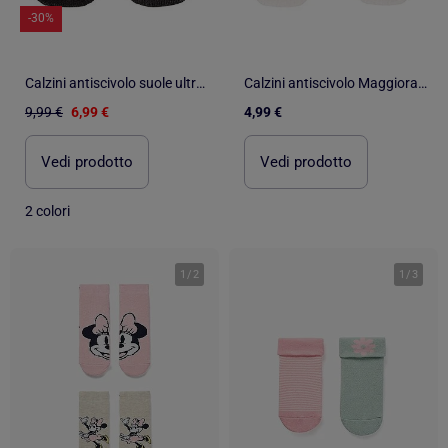
-30%
Calzini antiscivolo suole ultraconfortevoli e leggere con borchie bambino Isotoner
Calzini antiscivolo Maggioranza di cotone, forma bassa, brufoli unisex bambino Isotoner
9,99 €
6,99 €
4,99 €
Vedi prodotto
Vedi prodotto
2 colori
1
/
2
1
/
3