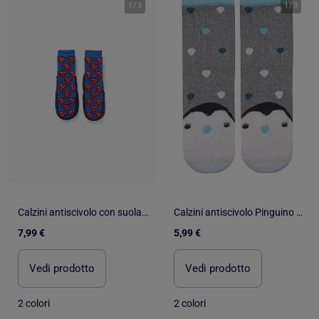
1
/
3
1
/
3
Calzini antiscivolo con suola antiscivolo e Superman
Calzini antiscivolo Pinguino - cotone unisex bambino Isotoner
7,99 €
5,99 €
Vedi prodotto
Vedi prodotto
2 colori
2 colori