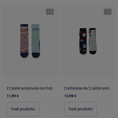
1
/
3
1
/
3
2 Calzini antiscivolo con fodera in spugna e motivo auto
Confezione da 2 calzini antiscivolo in spugna con Marvel Heroes
11,99 €
12,99 €
Vedi prodotto
Vedi prodotto