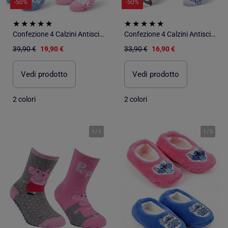
-50%
-50%
Confezione 4 Calzini Antiscivolo Bambino LILO & STITCH
Confezione 4 Calzini Antiscivolo Bambino DISNEY - LA REINE DES NEIGES
39,90 €
19,90 €
33,90 €
16,90 €
Vedi prodotto
Vedi prodotto
2 colori
2 colori
1
/
1
1
/
5