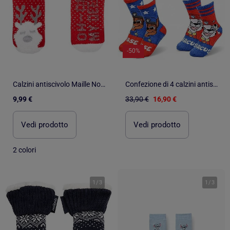
-50%
Calzini antiscivolo Maille Noël - Puntini antiscivolo bambina Isotoner
Confezione di 4 calzini antiscivolo bambino PAT PATROUILLE
9,99 €
33,90 €
16,90 €
Vedi prodotto
Vedi prodotto
2 colori
1
/
3
1
/
3