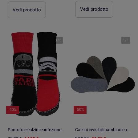
Vedi prodotto
Vedi prodotto
1
/
3
1
/
1
-50%
-50%
Pantofole calzini confezione da 2 STAR WARS
Calzini invisibili bambino confezione da 6