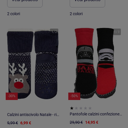
2 colori
2 colori
1
/
2
1
/
3
-30%
-50%
Pantofole calzini confezione da 2 STAR WARS
Calzini antiscivolo Natale - riempito bambino Isotoner
29,90 €
14,95 €
9,99 €
6,99 €