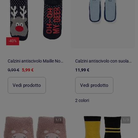
-40%
Calzini antiscivolo Maille Noël - Puntini antiscivolo bambino Isotoner
Calzini antiscivolo con suola antiscivolo e Stitch
9,99 €
5,99 €
11,99 €
Vedi prodotto
Vedi prodotto
2 colori
1
/
3
1
/
3