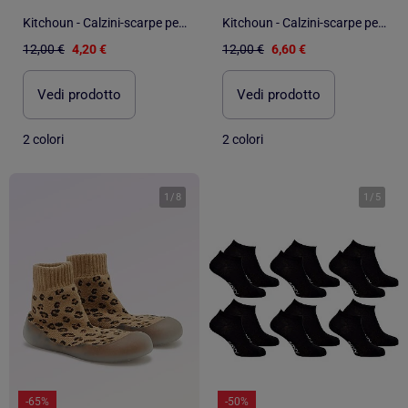
Kitchoun - Calzini-scarpe per motricità 3 'Primi passi'
Kitchoun - Calzini-scarpe per motricità 3 'Primi passi'
12,00 €
4,20 €
12,00 €
6,60 €
Vedi prodotto
Vedi prodotto
2 colori
2 colori
1
/
8
1
/
5
-65%
-50%