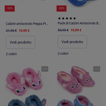
-50%
-50%
Pack di Calzini Antiscivolo Bambino LILO & STITCH (Confezione da 2)
Calzini antiscivolo Peppa Pig bambino confezione da 2
33,90 €
16,90 €
21,90 €
10,95 €
Vedi prodotto
Vedi prodotto
2 colori
2 colori
1
/
5
1
/
5