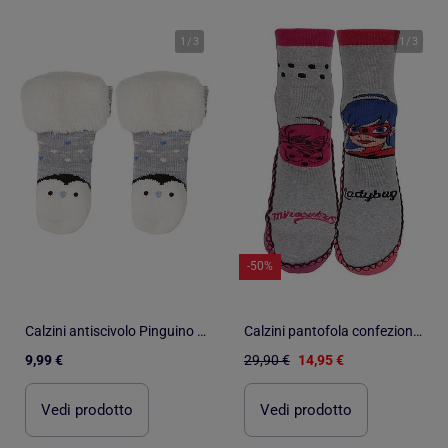
1
/
3
1
/
3
-50%
Calzini antiscivolo Pinguino - Maglieria unisex bambino Isotoner
Calzini pantofola confezione da 2 Zag Heroez
9,99 €
29,90 €
14,95 €
Vedi prodotto
Vedi prodotto