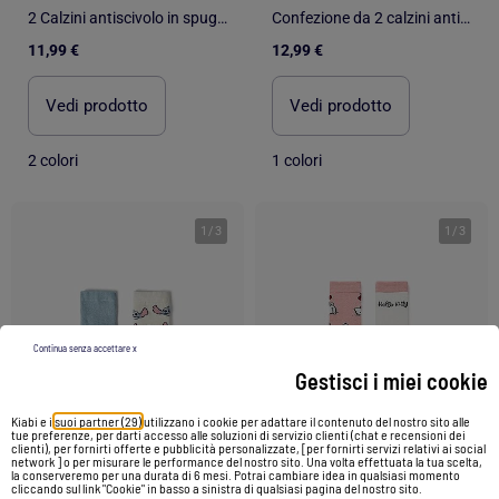
2 Calzini antiscivolo in spugna a righe/fiore
Confezione da 2 calzini antiscivolo in peluche con Elsa
11,99 €
12,99 €
Vedi prodotto
Vedi prodotto
2 colori
1 colori
1
/
3
1
/
3
Continua senza accettare x
Gestisci i miei cookie
Kiabi e i
suoi partner (29)
utilizzano i cookie per adattare il contenuto del nostro sito alle
tue preferenze, per darti accesso alle soluzioni di servizio clienti (chat e recensioni dei
clienti), per fornirti offerte e pubblicità personalizzate, [per fornirti servizi relativi ai social
network ] o per misurare le performance del nostro sito. Una volta effettuata la tua scelta,
la conserveremo per una durata di 6 mesi. Potrai cambiare idea in qualsiasi momento
cliccando sul link "Cookie" in basso a sinistra di qualsiasi pagina del nostro sito.