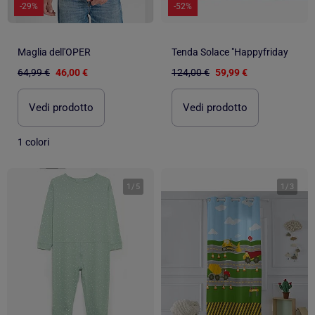
-29%
-52%
Maglia dell'OPER
Tenda Solace "Happyfriday
64,99 €
46,00 €
124,00 €
59,99 €
Vedi prodotto
Vedi prodotto
1 colori
1
/
5
1
/
3