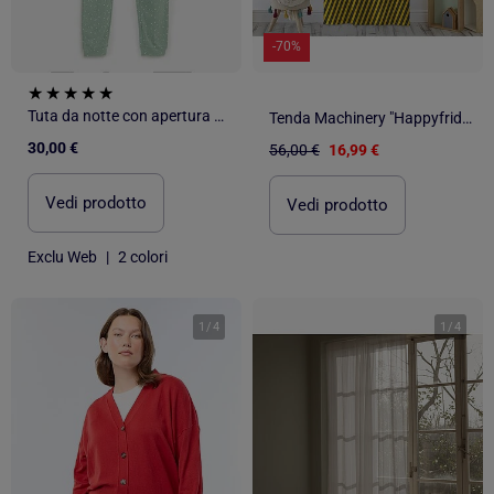
-70%
Tuta da notte con apertura a zip - collezione facile da indossare
Tenda Machinery "Happyfriday
30,00 €
56,00 €
16,99 €
Vedi prodotto
Vedi prodotto
Exclu Web
|
2 colori
1
/
4
1
/
4