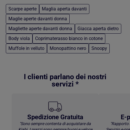
Scarpe aperte
Maglia aperta davanti
Maglie aperte davanti donna
Magliette aperte davanti donna
Giacca aperta dietro
Body viola
Coprimaterasso bianco in cotone
Muffole in velluto
Monopattino nero
Snoopy
Torna al contenuto principale
I clienti parlano dei nostri
servizi *
Spedizione Gratuita
E-p
"Sono sempre contenta di acquistare da
"Rapporto 
Kiabi. I prezzi sono sempre buoni e veloce
Servizio e-p