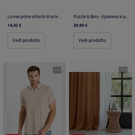
Le mie prime attività di arte & mestieri, gli unicorni | Sassi Junior
Puzzle & libro - il pianeta in pericolo, i ghiacciai | Sassi Junior
14,42 €
26,90 €
Vedi prodotto
Vedi prodotto
1
/
5
1
/
5