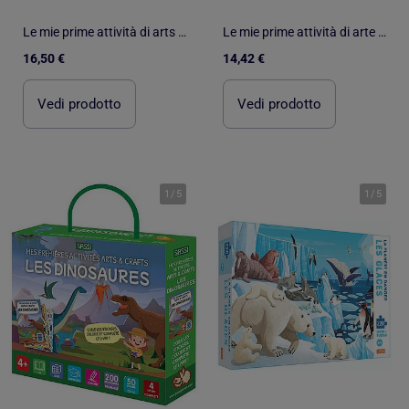
Le mie prime attività di arts & crafts, la mia casa | Sassi Junior
Le mie prime attività di arte & mestieri, gli unicorni | Sassi Junior
16,50 €
14,42 €
Vedi prodotto
Vedi prodotto
1
/
5
1
/
5