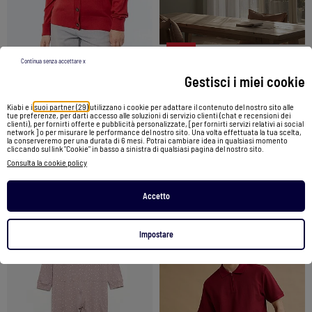
-49%
Continua senza accettare x
Gestisci i miei cookie
Cardigan in maglia fine con apertura abbottonata
Tenda Nova "Happyfriday
Kiabi e i
suoi partner (29)
utilizzano i cookie per adattare il contenuto del nostro sito alle
15,00 €
tue preferenze, per darti accesso alle soluzioni di servizio clienti (chat e recensioni dei
78,00 €
39,99 €
clienti), per fornirti offerte e pubblicità personalizzate, [per fornirti servizi relativi ai social
network ] o per misurare le performance del nostro sito. Una volta effettuata la tua scelta,
la conserveremo per una durata di 6 mesi. Potrai cambiare idea in qualsiasi momento
cliccando sul link "Cookie" in basso a sinistra di qualsiasi pagina del nostro sito.
Vedi prodotto
Vedi prodotto
Consulta la cookie policy
Exclu Web
|
2 colori
Accetto
1
/
5
1
/
4
Impostare