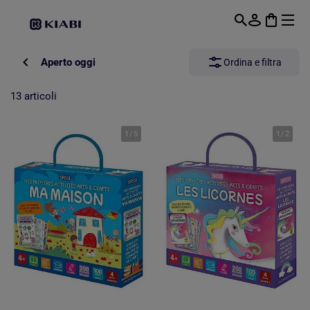
Passa al contenuto principale
Aperto oggi
Ordina e filtra
13 articoli
1
/
5
1
/
2