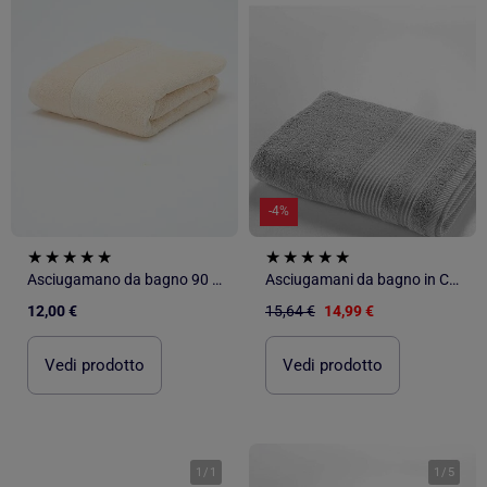
-4%
Asciugamano da bagno 90 x 150 cm - Kiabi Home
Asciugamani da bagno in Cotone PROMO LINGE
12,00 €
15,64 €
14,99 €
Vedi prodotto
Vedi prodotto
1
/
1
1
/
5