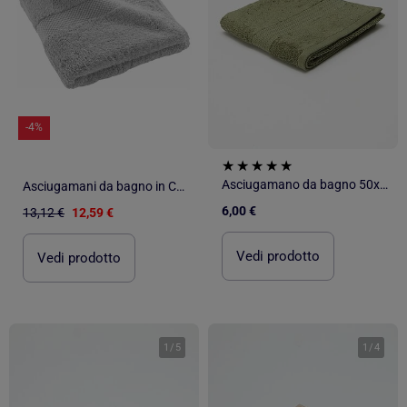
-4%
Asciugamano da bagno 50x90 cm
Asciugamani da bagno in Cotone PROMO LINGE
6,00 €
13,12 €
12,59 €
Vedi prodotto
Vedi prodotto
1
/
5
1
/
4