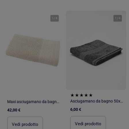
1
/
4
1
/
4
Asciugamano da bagno 50x90 cm
Maxi asciugamano da bagno cotone lino spugna LINA
6,00 €
42,00 €
Vedi prodotto
Vedi prodotto