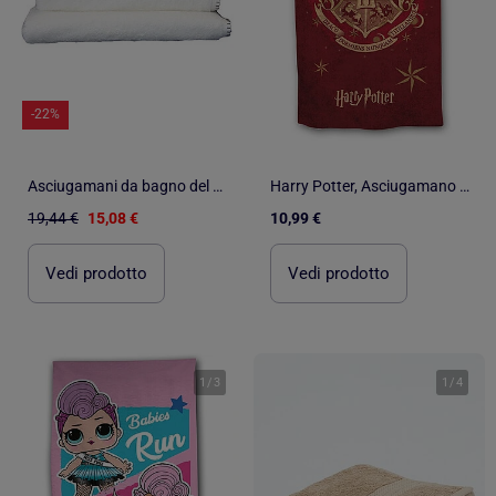
-22%
Asciugamani da bagno del Grand Hotel
Harry Potter, Asciugamano da Bagno per Bambini Stampato 100% cotone, HOGWARTS
19,44 €
15,08 €
10,99 €
Vedi prodotto
Vedi prodotto
1
/
3
1
/
4