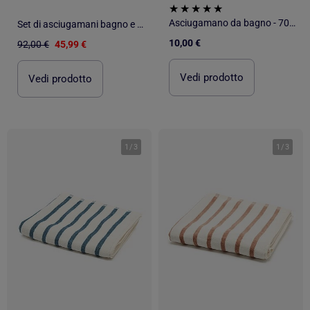
Asciugamano da bagno - 70x130 cm
Set di asciugamani bagno e lavabo 100% cotone, spugna spessa, con asola - Gamusi.
10,00 €
92,00 €
45,99 €
Vedi prodotto
Vedi prodotto
1
/
3
1
/
3