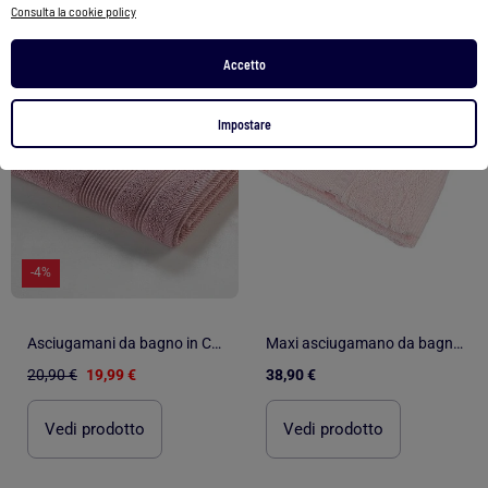
Consulta la cookie policy
1
/
4
1
/
5
Accetto
Impostare
-4%
Asciugamani da bagno in Cotone PROMO LINGE
Maxi asciugamano da bagno da ricamare in spugna tela Aïda
20,90 €
19,99 €
38,90 €
Vedi prodotto
Vedi prodotto