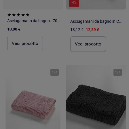
-4%
Asciugamano da bagno - 70x130 cm
Asciugamani da bagno in Cotone PROMO LINGE
10,00 €
13,12 €
12,59 €
Vedi prodotto
Vedi prodotto
1
/
4
1
/
4