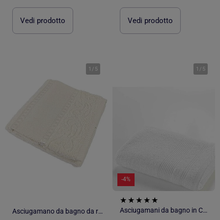
Vedi prodotto
Vedi prodotto
1
/
5
1
/
5
-4%
Asciugamani da bagno in Cotone PROMO LINGE
Asciugamano da bagno da ricamare in spugna tela Aida