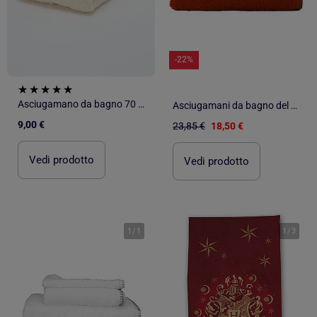
-22%
Asciugamano da bagno 70 x 130 cm - Kiabi Home
Asciugamani da bagno del Grand Hotel
9,00 €
23,85 €
18,50 €
Vedi prodotto
Vedi prodotto
1
/
1
1
/
3