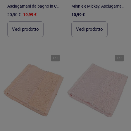
Asciugamani da bagno in Cotone PROMO LINGE
Minnie e Mickey, Asciugamano da Bagno per Bambini Stampato 100% Cotone, LOVE
20,90 €
19,99 €
10,99 €
Vedi prodotto
Vedi prodotto
1
/
5
1
/
5