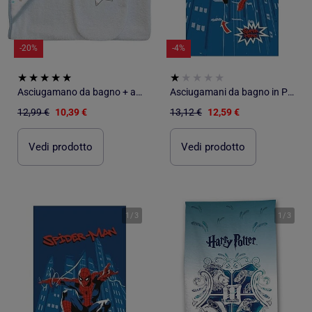
-20%
-4%
Asciugamano da bagno + asciugamano "STAR" BLU Les Chatounets
Asciugamani da bagno in Poliestere PROMO LINGE
12,99 €
10,39 €
13,12 €
12,59 €
Vedi prodotto
Vedi prodotto
1
/
3
1
/
3