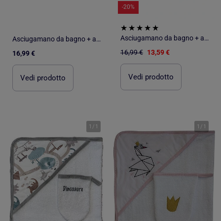
-20%
Asciugamano da bagno + asciugamano "FLOWERS" di LES CHATOUNETS
Asciugamano da bagno + asciugamano "LOVE FLOWER" di LES CHATOUNETS
16,99 €
13,59 €
16,99 €
Vedi prodotto
Vedi prodotto
1
/
1
1
/
1