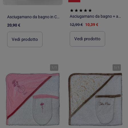
Asciugamano da bagno + asciugamano "STAR" BLU Les Chatounets
Asciugamano da bagno in Cotone Douceur d'Intérieur
12,99 €
10,39 €
20,90 €
Vedi prodotto
Vedi prodotto
1
/
1
1
/
1