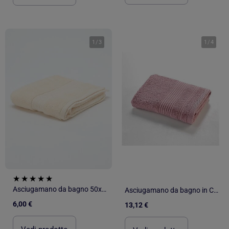
1
/
3
1
/
4
Asciugamano da bagno 50x90 cm
Asciugamano da bagno in Cotone Douceur d'Intérieur
6,00 €
13,12 €