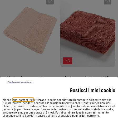
1
/
5
1
/
4
-4%
Maxi asciugamano da bagno da ricamare in spugna tela Aïda
Asciugamani da bagno in Cotone PROMO LINGE
Continua senza accettare x
38,90 €
20,90 €
19,99 €
Gestisci i miei cookie
Vedi prodotto
Vedi prodotto
Kiabi e i
suoi partner (29)
utilizzano i cookie per adattare il contenuto del nostro sito alle
tue preferenze, per darti accesso alle soluzioni di servizio clienti (chat e recensioni dei
clienti), per fornirti offerte e pubblicità personalizzate, [per fornirti servizi relativi ai social
network ] o per misurare le performance del nostro sito. Una volta effettuata la tua scelta,
la conserveremo per una durata di 6 mesi. Potrai cambiare idea in qualsiasi momento
cliccando sul link "Cookie" in basso a sinistra di qualsiasi pagina del nostro sito.