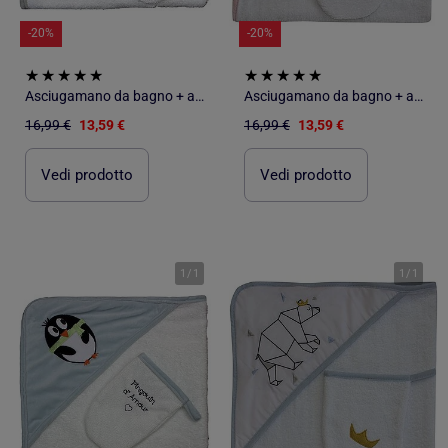
-20%
-20%
Asciugamano da bagno + asciugamano "FLOWERS" di LES CHATOUNETS
Asciugamano da bagno + asciugamano "SWAN" di LES CHATOUNETS
16,99 €
13,59 €
16,99 €
13,59 €
Vedi prodotto
Vedi prodotto
1
/
1
1
/
1