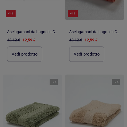
-4%
-4%
Asciugamani da bagno in Cotone PROMO LINGE
Asciugamani da bagno in Cotone PROMO LINGE
13,12 €
12,59 €
13,12 €
12,59 €
Vedi prodotto
Vedi prodotto
1
/
4
1
/
4