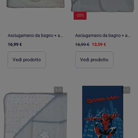
-20%
Asciugamano da bagno + asciugamano "PENGUIN" Les Chatounets
Asciugamano da bagno + asciugamano "ORSO" Les Chatounets
16,99 €
16,99 €
13,59 €
Vedi prodotto
Vedi prodotto
1
/
1
1
/
1