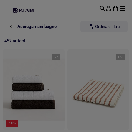
Passa al contenuto principale
Asciugamani bagno
Ordina e filtra
457 articoli
1
/
4
1
/
3
-50%