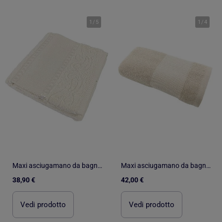
1
/
5
1
/
4
Maxi asciugamano da bagno da ricamare in spugna tela Aïda
Maxi asciugamano da bagno cotone lino spugna ALINE
38,90 €
42,00 €
Vedi prodotto
Vedi prodotto