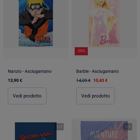
-26%
Naruto - Asciugamano
Barbie - Asciugamano
13,90 €
14,00 €
10,43 €
Vedi prodotto
Vedi prodotto
1
/
3
1
/
2