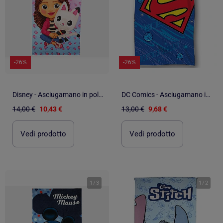
-26%
-26%
Disney - Asciugamano in poliestere bambina
DC Comics - Asciugamano in poliestere
14,00 €
10,43 €
13,00 €
9,68 €
Vedi prodotto
Vedi prodotto
1
/
3
1
/
2