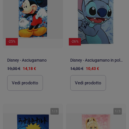
-25%
-26%
Disney - Asciugamano
Disney - Asciugamano in poliestere
19,00 €
14,18 €
14,00 €
10,43 €
Vedi prodotto
Vedi prodotto
1
/
3
1
/
3