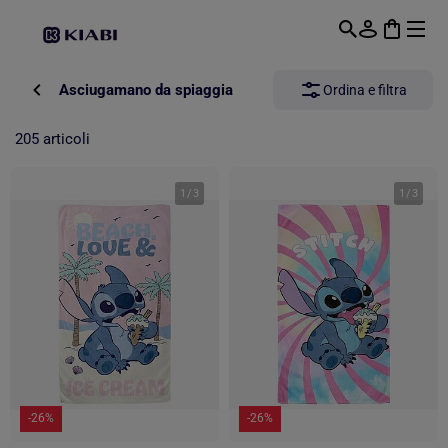
Passa al contenuto principale
Asciugamano da spiaggia
Ordina e filtra
205 articoli
1
/
3
1
/
3
-26%
-26%