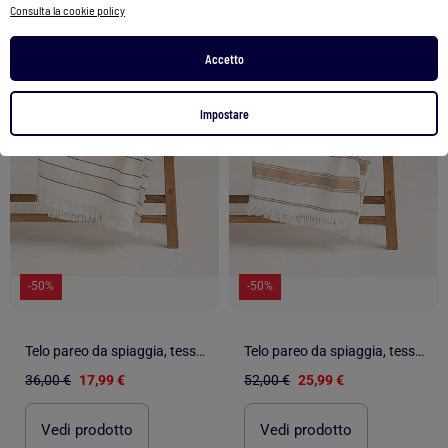
Consulta la cookie policy
Accetto
1
/
5
1
/
5
Impostare
-50%
-50%
Telo pareo da spiaggia, tessuto in rilievo, fouta - Gamusi.
Telo pareo da spiaggia, tessuto in rilievo, fouta - Gamusi.
36,00 €
17,99 €
52,00 €
25,99 €
Vedi prodotto
Vedi prodotto