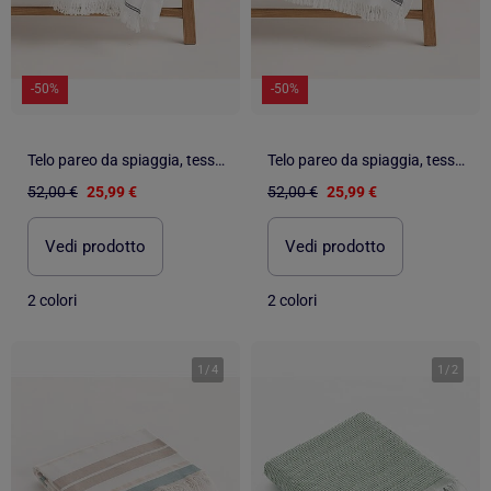
-50%
-50%
Telo pareo da spiaggia, tessuto in rilievo, fouta - Gamusi.
Telo pareo da spiaggia, tessuto in rilievo, fouta - Gamusi.
52,00 €
25,99 €
52,00 €
25,99 €
Vedi prodotto
Vedi prodotto
2 colori
2 colori
1
/
4
1
/
2