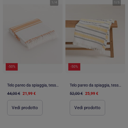
1
/
4
1
/
5
-50%
-50%
Telo pareo da spiaggia, tessuto in rilievo, fouta - Gamusi.
Telo pareo da spiaggia, tessuto in rilievo, fouta - Gamusi.
44,00 €
21,99 €
52,00 €
25,99 €
Vedi prodotto
Vedi prodotto