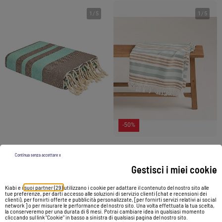
1
/
5
1
/
5
-50%
Continua senza accettare x
Fouta da spiaggia jacquard in cotone riciclato | Reva
Telo pareo da spiaggia, tessuto in rilievo, fouta - Gamusi.
Gestisci i miei cookie
35,22 €
36,00 €
17,99 €
Kiabi e i
suoi partner (29)
utilizzano i cookie per adattare il contenuto del nostro sito alle
tue preferenze, per darti accesso alle soluzioni di servizio clienti (chat e recensioni dei
Vedi prodotto
Vedi prodotto
clienti), per fornirti offerte e pubblicità personalizzate, [per fornirti servizi relativi ai social
network ] o per misurare le performance del nostro sito. Una volta effettuata la tua scelta,
la conserveremo per una durata di 6 mesi. Potrai cambiare idea in qualsiasi momento
cliccando sul link "Cookie" in basso a sinistra di qualsiasi pagina del nostro sito.
2 colori