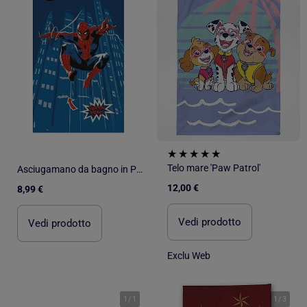
Telo mare 'Paw Patrol'
Asciugamano da bagno in Poliestere PROMO LINGE
12,00 €
8,99 €
Vedi prodotto
Vedi prodotto
Exclu Web
1
/
1
1
/
3