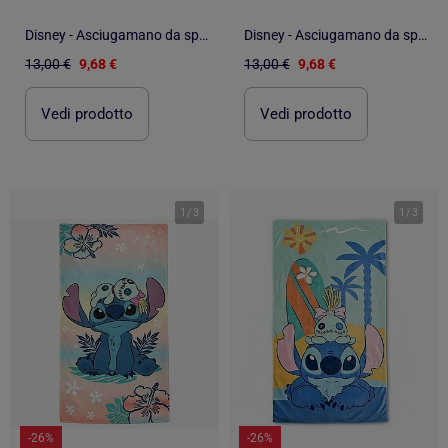
Disney - Asciugamano da spiaggia bambino con disegno
Disney - Asciugamano da spiaggia bambino con motivo personaggio colorato
13,00 €
9,68 €
13,00 €
9,68 €
Vedi prodotto
Vedi prodotto
1
/
3
1
/
3
-26%
-26%