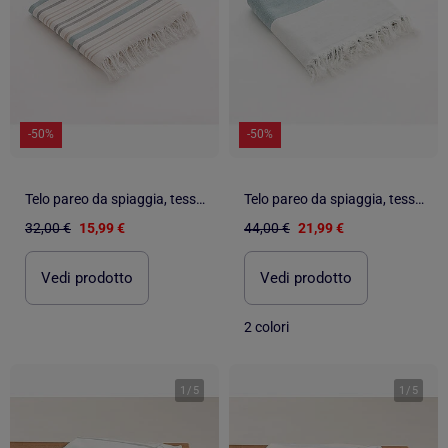
-50%
-50%
Telo pareo da spiaggia, tessuto in rilievo, fouta - Gamusi.
Telo pareo da spiaggia, tessuto in rilievo, fouta - Gamusi.
32,00 €
15,99 €
44,00 €
21,99 €
Vedi prodotto
Vedi prodotto
2 colori
1
/
5
1
/
5