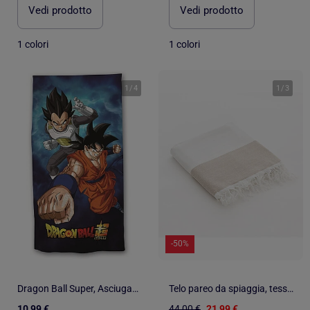
Vedi prodotto
Vedi prodotto
1 colori
1 colori
1
/
4
1
/
3
-50%
Dragon Ball Super, Asciugamano da Bagno Bambino Stampato 100% Cotone, GOKU e VEGETA
Telo pareo da spiaggia, tessuto in rilievo, fouta - Gamusi.
10,99 €
44,00 €
21,99 €