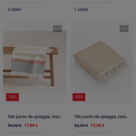
2 colori
1 colori
1
/
5
1
/
4
-50%
-50%
Telo pareo da spiaggia, tessuto in rilievo, fouta - Gamusi.
Telo pareo da spiaggia, tessuto in rilievo, fouta - Gamusi.
36,00 €
17,99 €
32,00 €
15,99 €