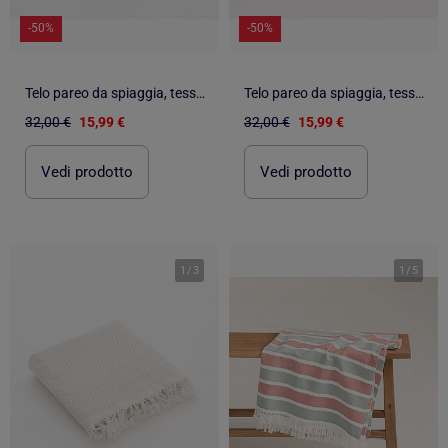
-50%
-50%
Telo pareo da spiaggia, tessuto in rilievo, fouta - Gamusi.
Telo pareo da spiaggia, tessuto in rilievo, fouta - Gamusi.
32,00 €
15,99 €
32,00 €
15,99 €
Vedi prodotto
Vedi prodotto
1
/
3
1
/
5