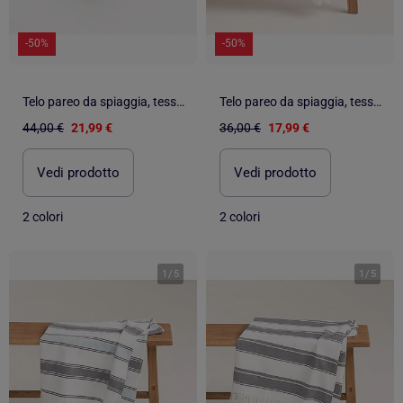
-50%
-50%
Telo pareo da spiaggia, tessuto in rilievo, fouta - Gamusi.
Telo pareo da spiaggia, tessuto in rilievo, fouta - Gamusi.
44,00 €
21,99 €
36,00 €
17,99 €
Vedi prodotto
Vedi prodotto
2 colori
2 colori
1
/
5
1
/
5