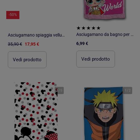
-50%
Asciugamano da bagno per bambini in cotone - Babies Run The World
Asciugamano spiaggia velluto CARRERA
6,99 €
35,90 €
17,95 €
Vedi prodotto
Vedi prodotto
1
/
5
1
/
2