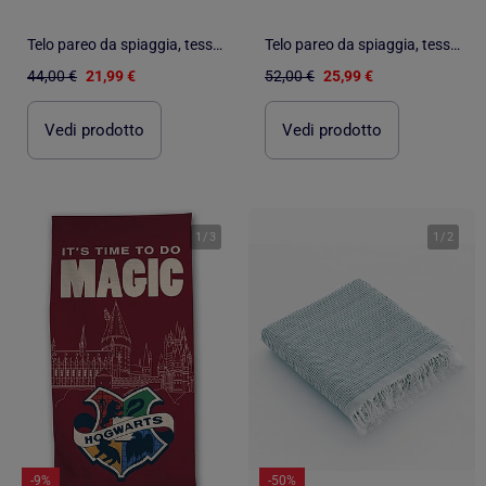
Telo pareo da spiaggia, tessuto in rilievo, fouta - Gamusi.
Telo pareo da spiaggia, tessuto in rilievo, fouta - Gamusi.
44,00 €
21,99 €
52,00 €
25,99 €
Vedi prodotto
Vedi prodotto
1
/
3
1
/
2
-9%
-50%