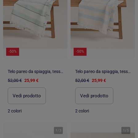
-50%
-50%
Telo pareo da spiaggia, tessuto in rilievo, fouta - Gamusi.
Telo pareo da spiaggia, tessuto in rilievo, fouta - Gamusi.
52,00 €
25,99 €
52,00 €
25,99 €
Vedi prodotto
Vedi prodotto
2 colori
2 colori
1
/
3
1
/
5