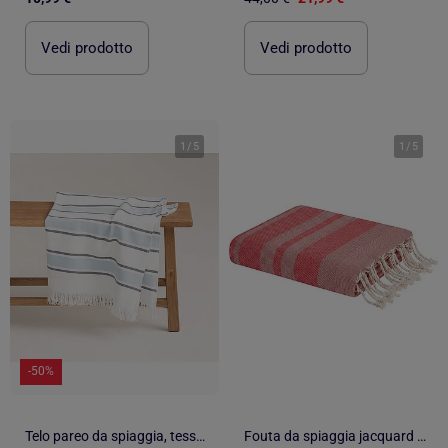
Vedi prodotto
Vedi prodotto
1
/
5
1
/
5
-50%
Telo pareo da spiaggia, tessuto in rilievo, fouta - Gamusi.
Fouta da spiaggia jacquard in cotone riciclato | Reva