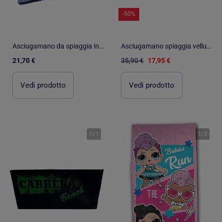
-50%
Asciugamano da spiaggia in microfibra spf 50+ | Walking Mum
Asciugamano spiaggia velluto CARRERA
21,70 €
35,90 €
17,95 €
Vedi prodotto
Vedi prodotto
1
/
1
1
/
3