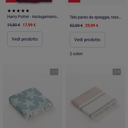
Harry Potter - Asciugamano da bagno per bambini in cotone Magic - Telo mare 70x140 cm
Telo pareo da spiaggia, tessuto in rilievo, fouta - Gamusi.
19,80 €
17,99 €
52,00 €
25,99 €
Vedi prodotto
Vedi prodotto
2 colori
1
/
3
1
/
4