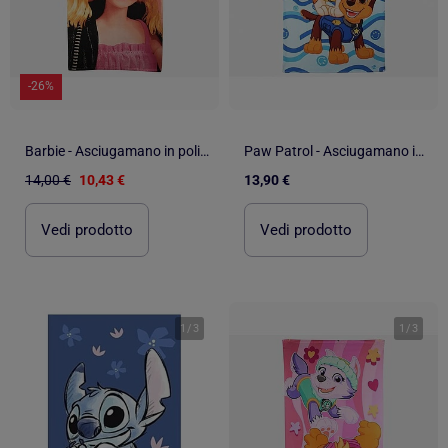
-26%
Barbie - Asciugamano in poliestere bambina
Paw Patrol - Asciugamano in poliestere
14,00 €
10,43 €
13,90 €
Vedi prodotto
Vedi prodotto
1
/
3
1
/
3