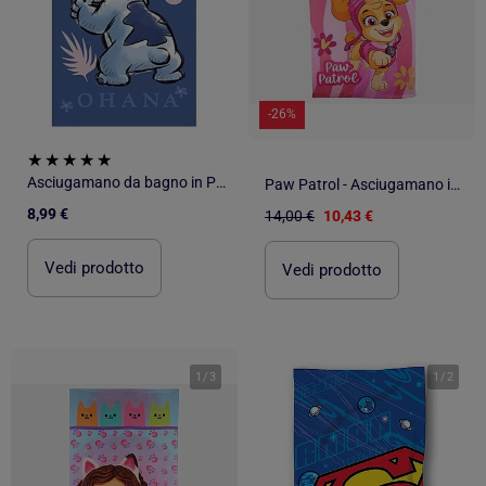
-26%
Asciugamano da bagno in Poliestere PROMO LINGE
Paw Patrol - Asciugamano in poliestere
8,99 €
14,00 €
10,43 €
Vedi prodotto
Vedi prodotto
1
/
3
1
/
2