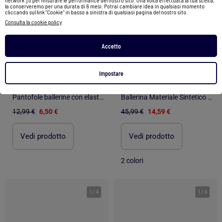
network ] o per misurare le performance del nostro sito. Una volta effettuata la tua scelta,
la conserveremo per una durata di 6 mesi. Potrai cambiare idea in qualsiasi momento
cliccando sul link "Cookie" in basso a sinistra di qualsiasi pagina del nostro sito.
Consulta la cookie policy
Accetto
-50%
-68%
Impostare
Pantofole ballerine con elastico, leggero e confortevole, bambina Isotoner
Ballerina Materiale Sintetico Montevita
12,99 €
6,50 €
45,99 €
14,59 €
Vedi prodotto
Vedi prodotto
2 colori
1
/
4
1
/
4