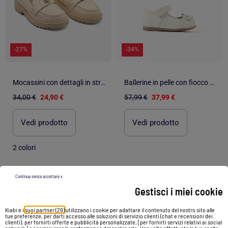
-27%
-34%
Mocassini con dettagli in strass
Ballerine in pelle con fiocco decorativo
34,00 €
24,90 €
57,99 €
37,99 €
Vedi prodotto
Vedi prodotto
2 colori
Continua senza accettare x
1
/
5
1
/
5
Gestisci i miei cookie
Kiabi e i
suoi partner (29)
utilizzano i cookie per adattare il contenuto del nostro sito alle
tue preferenze, per darti accesso alle soluzioni di servizio clienti (chat e recensioni dei
clienti), per fornirti offerte e pubblicità personalizzate, [per fornirti servizi relativi ai social