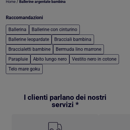
/
Home
Ballerine argentate bambina
Raccomandazioni
Ballerina
Ballerine con cinturino
Ballerine leopardate
Bracciali bambina
Braccialetti bambine
Bermuda lino marrone
Parapluie
Abito lungo nero
Vestito nero in cotone
Telo mare goku
Torna al contenuto principale
I clienti parlano dei nostri
servizi *