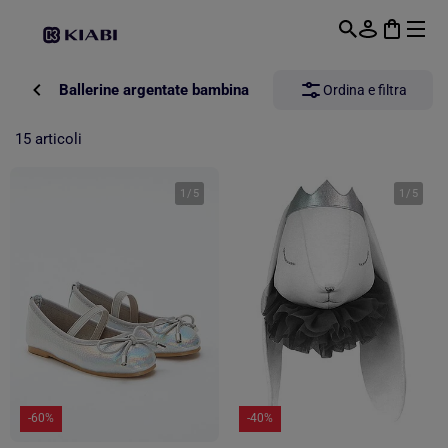
Passa al contenuto principale
Ballerine argentate bambina
Ordina e filtra
15 articoli
1
/
5
1
/
5
-60%
-40%