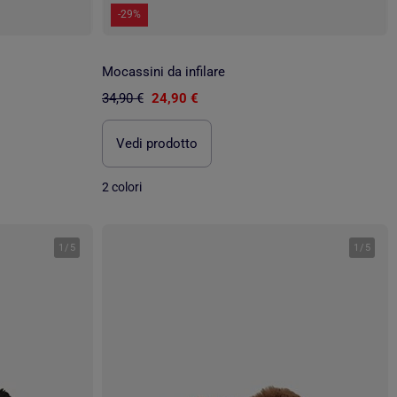
-29%
Mocassini da infilare
34,90 €
24,90 €
Vedi prodotto
2 colori
1
/
5
1
/
5