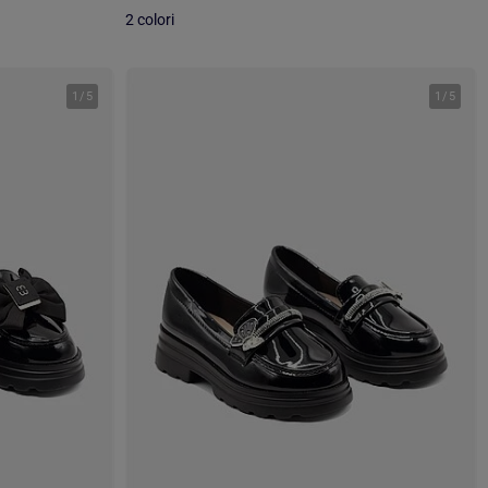
2 colori
1
/
5
1
/
5