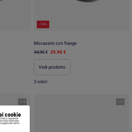
-14%
Mocassini con frange
34,90 €
29,90 €
Vedi prodotto
2 colori
1
/
4
1
/
5
iei cookie
i (chat e recensioni
Una volta effettuata
si pagina del nostro