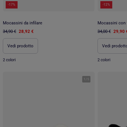
-17%
-12%
Mocassini da infilare
Mocassini con 
34,90 €
28,92 €
34,00 €
29,90 
Vedi prodotto
Vedi prodott
2 colori
2 colori
1
/
5