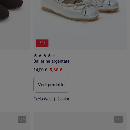
-60%
Ballerine argentate
14,00 €
5,60 €
Vedi prodotto
Exclu Web
|
2 colori
1
/
5
1
/
5