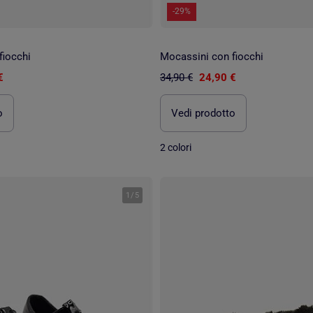
-29%
fiocchi
Mocassini con fiocchi
€
34,90 €
24,90 €
o
Vedi prodotto
2 colori
1
/
5