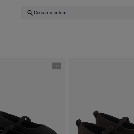
1
/
4