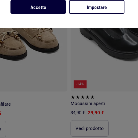
Accetto
Impostare
-14%
Mocassini aperti
filare
34,90 €
29,90 €
€
Vedi prodotto
o