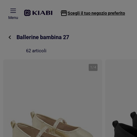
Passa al contenuto principale
Scegli il tuo negozio preferito
Menu
Ballerine bambina 27
62 articoli
1
/
4