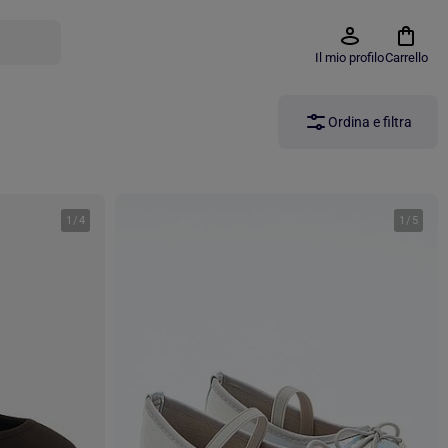
Il mio profilo
Carrello
Ordina e filtra
1
/
4
1
/
5