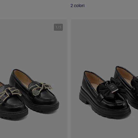
2 colori
1
/
5