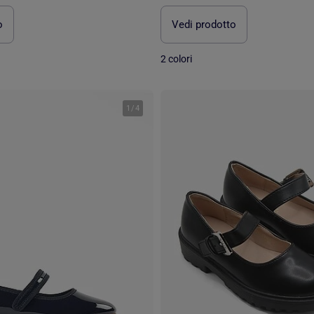
o
Vedi prodotto
2 colori
1
/
4