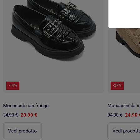
-14%
-27%
Mocassini con frange
Mocassini da in
34,90 €
29,90 €
34,00 €
24,90 
Vedi prodotto
Vedi prodott