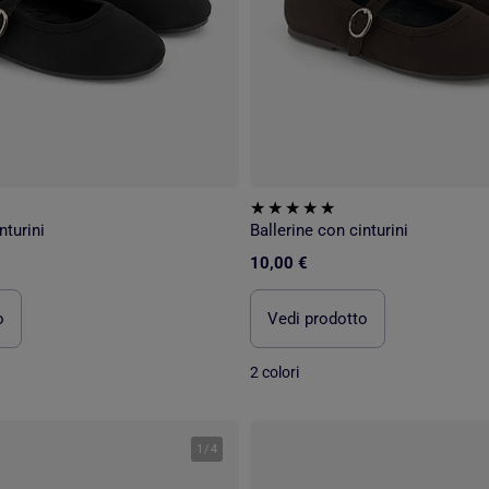
nturini
Ballerine con cinturini
10,00 €
o
Vedi prodotto
2 colori
1
/
4