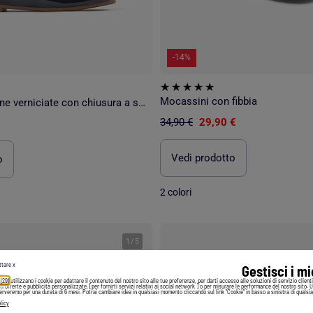
-14%
Mocassini con fibbia
Scarpe Mary Jane verniciate con chiusura a strappo
34,90 €
29,90 €
Vedi prodotto
o
2 colori
1
/
5
ttare x
Gestisci i m
 (29)
utilizzano i cookie per adattare il contenuto del nostro sito alle tue preferenze, per darti accesso alle soluzioni di servizio client
irti offerte e pubblicità personalizzate, [per fornirti servizi relativi ai social network ] o per misurare le performance del nostro sito. 
serveremo per una durata di 6 mesi. Potrai cambiare idea in qualsiasi momento cliccando sul link "Cookie" in basso a sinistra di qualsia
licy