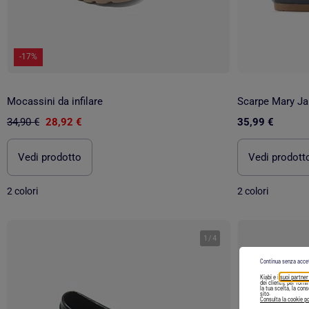
-17%
Mocassini da infilare
34,90 €
28,92 €
35,99 €
Vedi prodotto
Vedi prodott
2 colori
2 colori
1
/
4
Continua senza acce
Kiabi e i
suoi partner
dei clienti), per forn
la tua scelta, la con
sito.
Consulta la cookie po