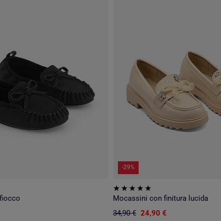
-29%
fiocco
Mocassini con finitura lucida
34,90 €
24,90 €