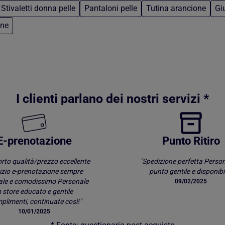
Stivaletti donna pelle
Pantaloni pelle
Tutina arancione
Gi
one
I clienti parlano dei nostri servizi *
E-prenotazione
Punto Ritiro
rto qualità/prezzo eccellente
"Spedizione perfetta Person
izio e-prenotazione sempre
punto gentile e disponibil
ale e comodissimo Personale
09/02/2025
n store educato e gentile
limenti, continuate così!"
10/01/2025