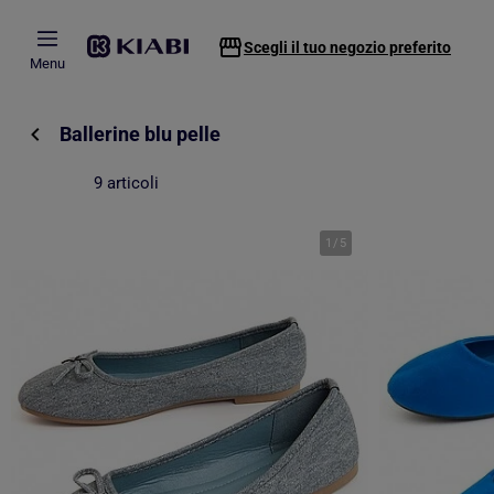
Passa al contenuto principale
Scegli il tuo negozio preferito
Menu
Ballerine blu pelle
9 articoli
1
/
5