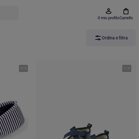
Il mio profilo
Carrello
Ordina e filtra
1
/
5
1
/
3