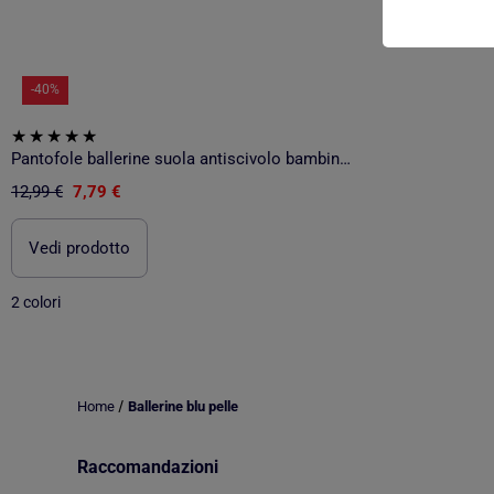
-40%
Pantofole ballerine suola antiscivolo bambina Isotoner
12,99 €
7,79 €
Vedi prodotto
2 colori
/
Home
Ballerine blu pelle
Raccomandazioni