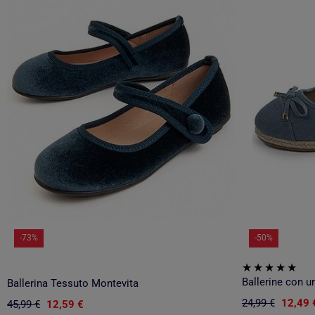
-73%
-50%
Ballerina Tessuto Montevita
24,99 €
12,49 
45,99 €
12,59 €