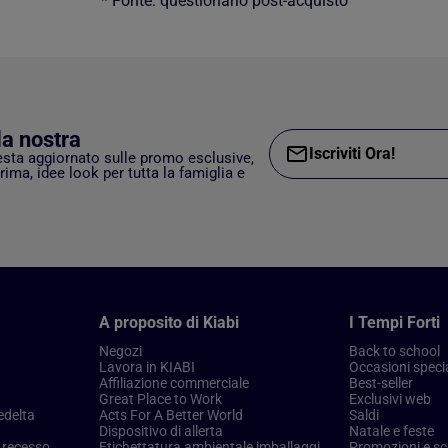
* Fonte: questionario post-acquisto
lla nostra
Iscriviti Ora!
esta aggiornato sulle promo esclusive,
rima, idee look per tutta la famiglia e
A proposito di Kiabi
I Tempi Forti
Negozi
Back to school
Lavora in KIABI
Occasioni specia
Affiliazione commerciale
Best-seller
Great Place to Work
Exclusivi web
edelta
Acts For A Better World
Saldi
Dispositivo di allerta
Natale e feste
i recesso
Etichettatura ambientale imballaggi
Promozioni e sc