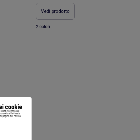
Vedi prodotto
2 colori
iei cookie
i (chat e recensioni
Una volta effettuata
si pagina del nostro