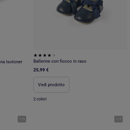
Ballerine con fiocco in raso
ina Isotoner
25,99 €
Vedi prodotto
2 colori
1
/
5
1
/
5