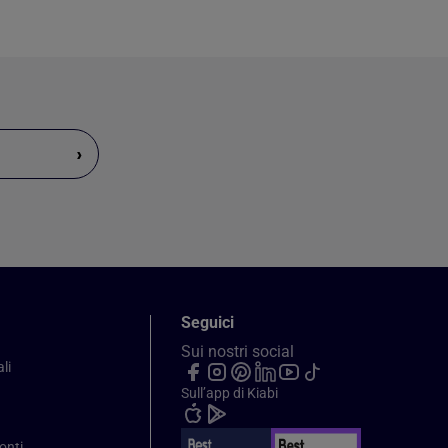
›
Seguici
Sui nostri social
li
Sull’app di Kiabi
onti