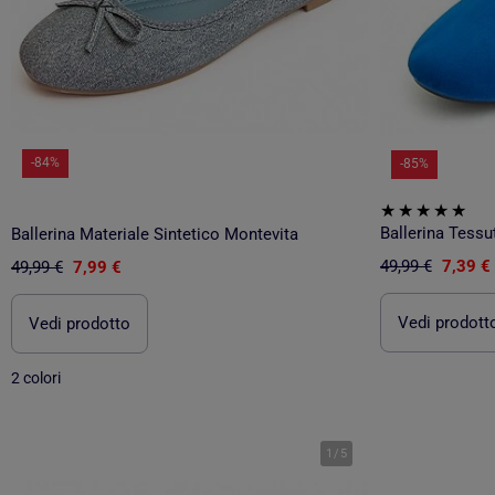
-84%
-85%
Ballerina Tessu
Ballerina Materiale Sintetico Montevita
49,99 €
7,39 €
49,99 €
7,99 €
Vedi prodott
Vedi prodotto
2 colori
1
/
5