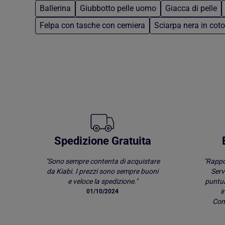
Ballerina
Giubbotto pelle uomo
Giacca di pelle
Felpa con tasche con cerniera
Sciarpa nera in cot
Torna al contenuto principale
Spedizione Gratuita
"Sono sempre contenta di acquistare
"Rappo
da Kiabi. I prezzi sono sempre buoni
Serv
e veloce la spedizione."
puntu
i
01/10/2024
Comp