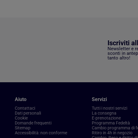
Iscriviti a
Newsletter e r
sconti in antep
tanto altro!
Aiuto
Servizi
Contattaci
Tutti i nostri servizi
Dati personali
La consegna
Cookie
E-prenotazione
Domande frequenti
Programma Fedeltà
Sitemap
Cambio programma di f
Accessibilità: non conforme
Ritiro in 4h in negozio
Cambio, Reso e diritto d