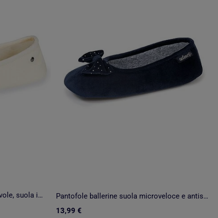
Pantofole ballerine ultraconfortevole, suola in cuoio, donna Isotoner
Pantofole ballerine suola microveloce e antiscivolo donna Isotoner
13,99 €