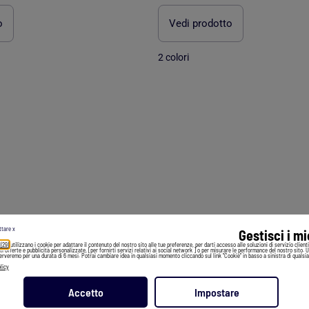
o
Vedi prodotto
2 colori
ttare x
Gestisci i m
 (29)
utilizzano i cookie per adattare il contenuto del nostro sito alle tue preferenze, per darti accesso alle soluzioni di servizio client
irti offerte e pubblicità personalizzate, [per fornirti servizi relativi ai social network ] o per misurare le performance del nostro sito. 
serveremo per una durata di 6 mesi. Potrai cambiare idea in qualsiasi momento cliccando sul link "Cookie" in basso a sinistra di qualsia
licy
Accetto
Impostare