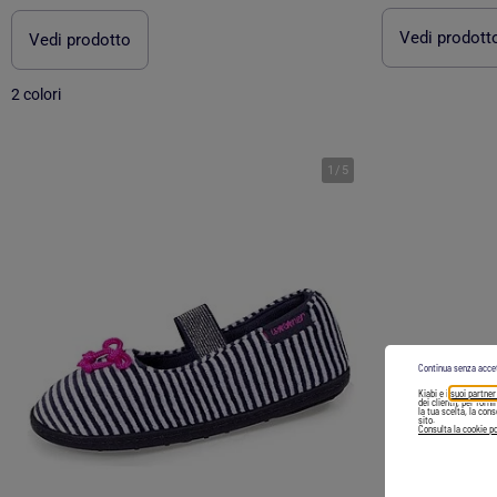
Vedi prodott
Vedi prodotto
2 colori
1
/
5
Continua senza acce
Kiabi e i
suoi partner
dei clienti), per forn
la tua scelta, la con
sito.
Consulta la cookie po