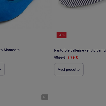
-30%
to Montevita
Pantofole ballerine velluto bamb
13,99 €
9,79 €
o
Vedi prodotto
1
/
5