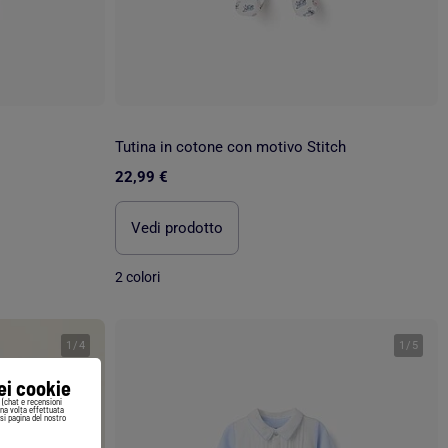
Tutina in cotone con motivo Stitch
22,99 €
Vedi prodotto
2 colori
1
/
4
1
/
5
iei cookie
i (chat e recensioni
Una volta effettuata
si pagina del nostro