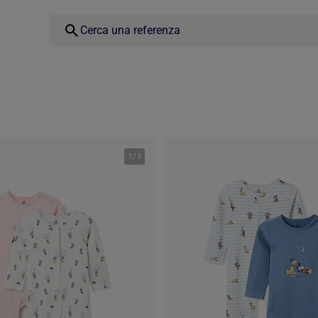
1
/
3