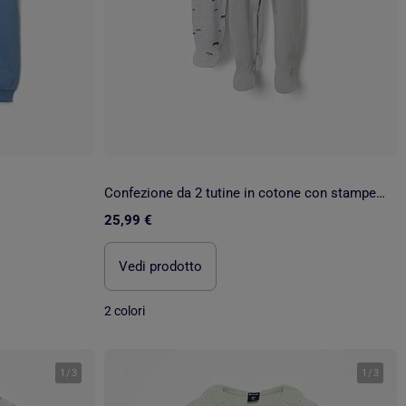
Confezione da 2 tutine in cotone con stampe di auto
25,99 €
Vedi prodotto
2 colori
1
/
3
1
/
3