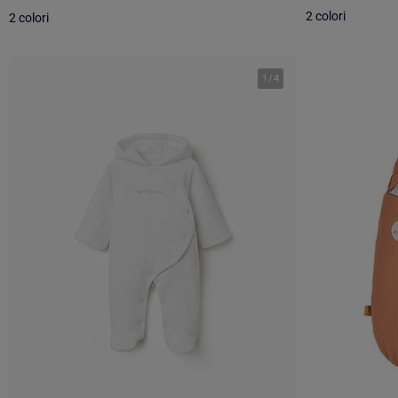
2 colori
2 colori
1
/
4