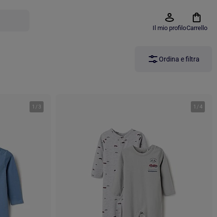
Il mio profilo
Carrello
Ordina e filtra
1
/
3
1
/
4