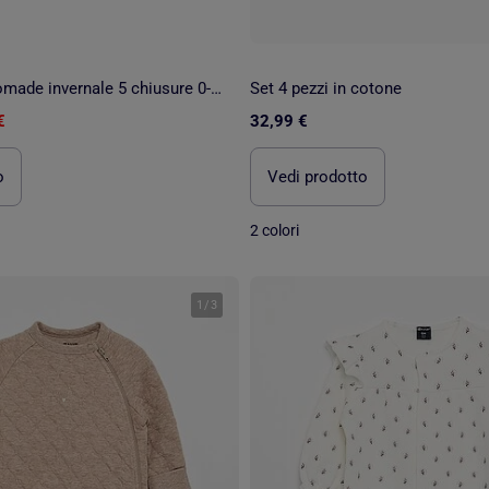
Sacco nanna nomade invernale 5 chiusure 0-3 mesi - SAUTHON
Set 4 pezzi in cotone
€
32,99 €
o
Vedi prodotto
2 colori
1
/
3