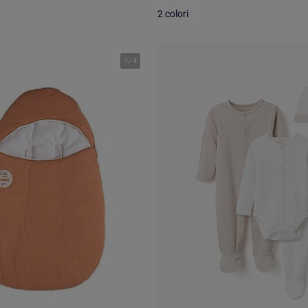
2 colori
1
/
4