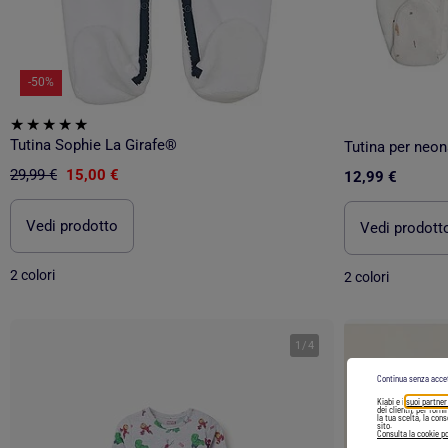
-50%
Tutina Sophie La Girafe®
Tutina per neon
29,99 €
15,00 €
12,99 €
Vedi prodotto
Vedi prodott
2 colori
2 colori
1
/
4
Continua senza acce
Kiabi e i
suoi partner
dei clienti), per forn
la tua scelta, la con
sito.
Consulta la cookie po