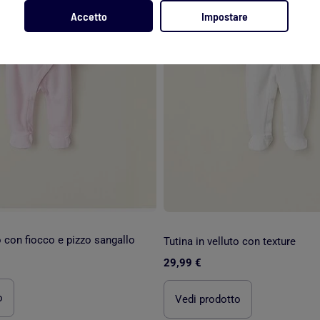
Accetto
Impostare
o con fiocco e pizzo sangallo
Tutina in velluto con texture
29,99 €
o
Vedi prodotto