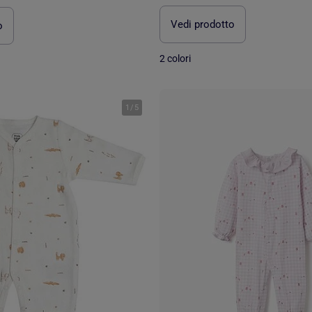
Vedi prodotto
o
2 colori
1
/
5