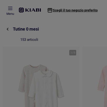
Passa al contenuto principale
Scegli il tuo negozio preferito
Menu
Tutine 0 mesi
153 articoli
1
/
5