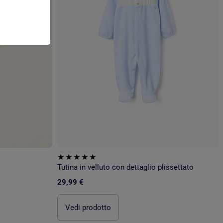
Tutina in velluto con dettaglio plissettato
29,99 €
Vedi prodotto