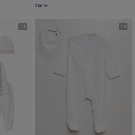
2 colori
1
/
5
1
/
5