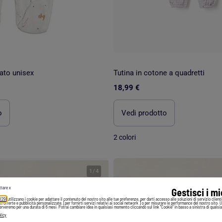
ato unisex
Tutina in cotone a quadretti
18,99 €
o
Vedi prodotto
2 colori
1
/
4
ttare x
Gestisci i m
 (29)
utilizzano i cookie per adattare il contenuto del nostro sito alle tue preferenze, per darti accesso alle soluzioni di servizio client
irti offerte e pubblicità personalizzate, [per fornirti servizi relativi ai social network ] o per misurare le performance del nostro sito. 
serveremo per una durata di 6 mesi. Potrai cambiare idea in qualsiasi momento cliccando sul link "Cookie" in basso a sinistra di qualsia
licy