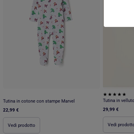
Tutina in vellut
Tutina in cotone con stampe Marvel
29,99 €
22,99 €
Vedi prodott
Vedi prodotto