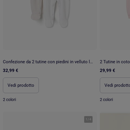
Confezione da 2 tutine con piedini in velluto liscia/a righe
2 Tutine in cot
32,99 €
29,99 €
Vedi prodotto
Vedi prodott
2 colori
2 colori
1
/
4