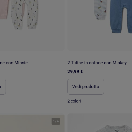
one con Minnie
2 Tutine in cotone con Mickey
29,99 €
o
Vedi prodotto
2 colori
1
/
4