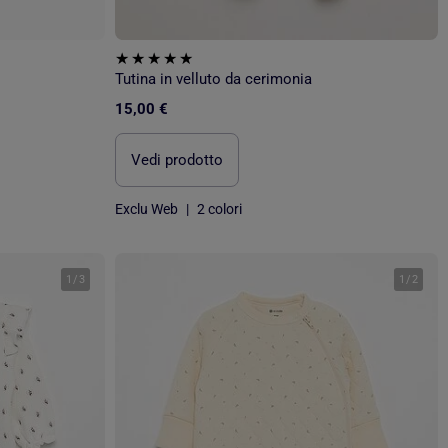
Tutina in velluto da cerimonia
15,00 €
Vedi prodotto
Exclu Web
|
2 colori
1
/
3
1
/
2