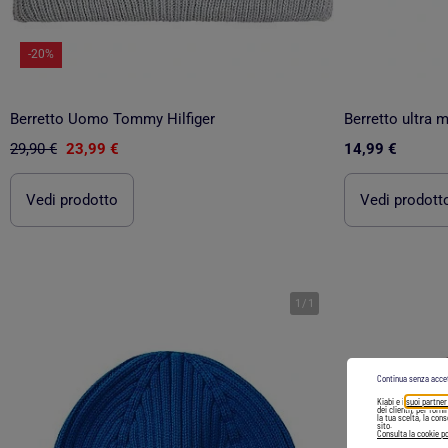
-20%
Berretto Uomo Tommy Hilfiger
29,90 €
23,99 €
14,99 €
Vedi prodotto
Vedi prodott
1
/
1
Continua senza acce
Kiabi e i
suoi partner
dei clienti), per forn
la tua scelta, la con
sito.
Consulta la cookie po