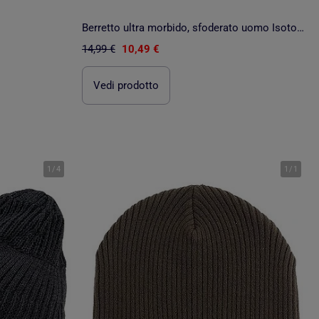
Berretto ultra morbido, sfoderato uomo Isotoner
14,99 €
10,49 €
Vedi prodotto
1
/
4
1
/
1