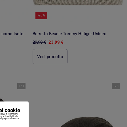
-20%
Berretto ultra morbido, sfoderato uomo Isotoner
Berretto Beanie Tommy Hilfiger Unisex
29,90 €
23,99 €
Vedi prodotto
1
/
1
1
/
3
iei cookie
i (chat e recensioni
Una volta effettuata
si pagina del nostro