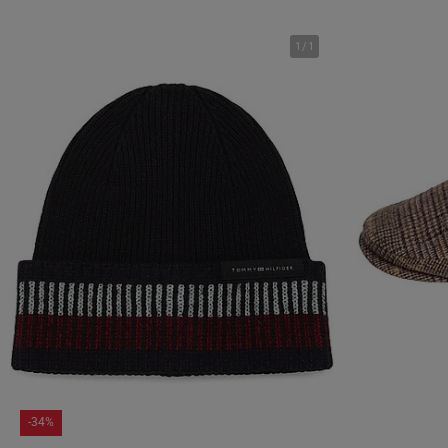
1
/
1
-34%