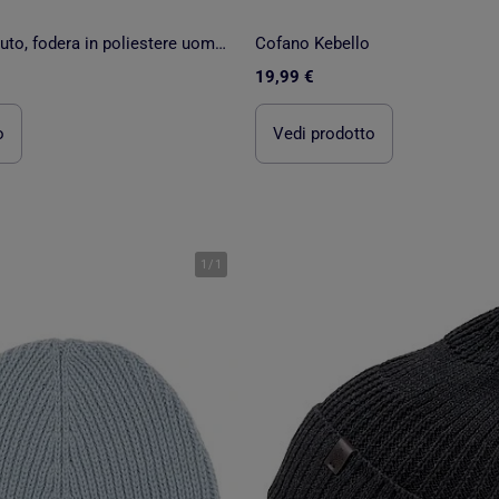
Cappellino tessuto, fodera in poliestere uomo Isotoner
Cofano Kebello
19,99 €
o
Vedi prodotto
1
/
1