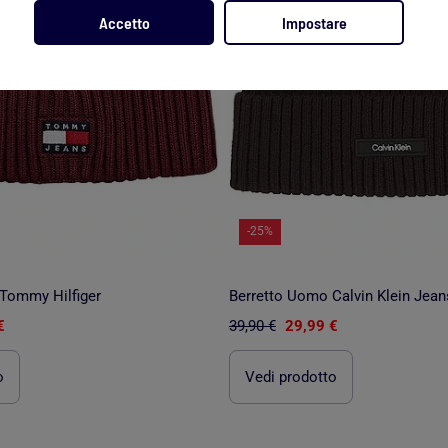
Accetto
Impostare
-25%
Tommy Hilfiger
Berretto Uomo Calvin Klein Jean
€
39,90 €
29,99 €
o
Vedi prodotto