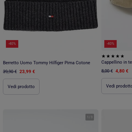
-40%
-40%
Cappellino in t
Berretto Uomo Tommy Hilfiger Pima Cotone
8,00 €
4,80 €
39,90 €
23,99 €
Vedi prodott
Vedi prodotto
1
/
3