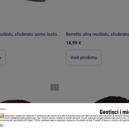
Berretto ultra morbido, sfoderato uomo Isotoner
14,99 €
o
Vedi prodotto
1
/
1
ttare x
Gestisci i m
 (29)
utilizzano i cookie per adattare il contenuto del nostro sito alle tue preferenze, per darti accesso alle soluzioni di servizio client
irti offerte e pubblicità personalizzate, [per fornirti servizi relativi ai social network ] o per misurare le performance del nostro sito. 
serveremo per una durata di 6 mesi. Potrai cambiare idea in qualsiasi momento cliccando sul link "Cookie" in basso a sinistra di qualsia
licy