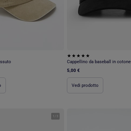
essuto
Cappellino da baseball in cotone
5,00 €
o
Vedi prodotto
1
/
3