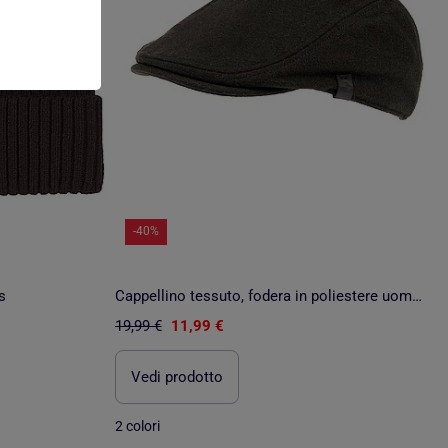
-40%
s
Cappellino tessuto, fodera in poliestere uomo Isotoner
19,99 €
11,99 €
Vedi prodotto
2 colori