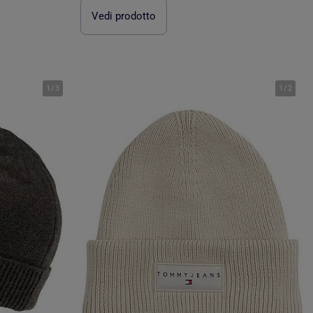
Vedi prodotto
1
/
3
1
/
2