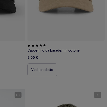
Cappellino da baseball in cotone
5,00 €
Vedi prodotto
1
/
3
1
/
1