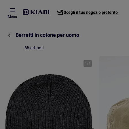
Passa al contenuto principale
Scegli il tuo negozio preferito
Menu
Berretti in cotone per uomo
65 articoli
1
/
1