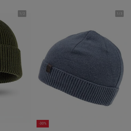
1
/
2
1
/
3
-30%