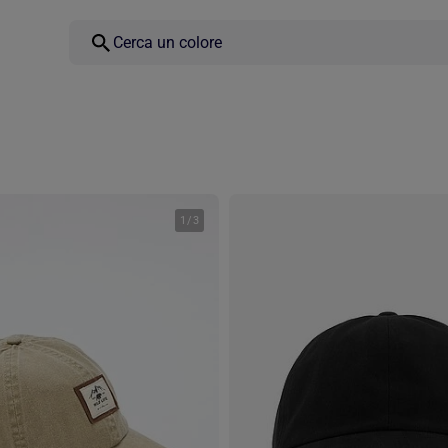
1
/
3