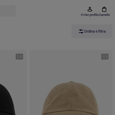
Il mio profilo
Carrello
Ordina e filtra
1
/
5
1
/
5