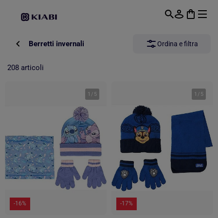
Passa al contenuto principale
Berretti invernali
Ordina e filtra
208 articoli
1
/
5
1
/
5
-16%
-17%