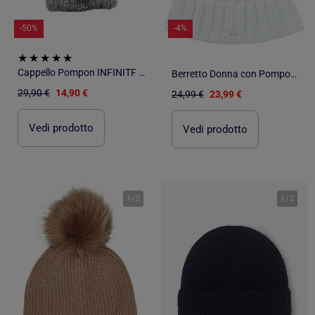
-50%
-4%
Cappello Pompon INFINITF Donna
Berretto Donna con Pompon Teddy Smith
29,90 €
14,90 €
24,99 €
23,99 €
Vedi prodotto
Vedi prodotto
1
/
2
1
/
2