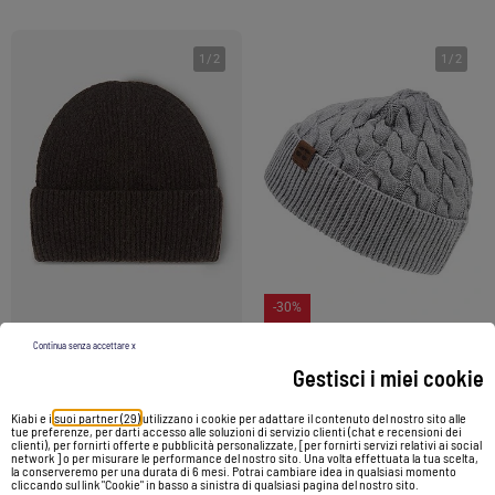
1
/
2
1
/
2
-30%
Continua senza accettare x
Gestisci i miei cookie
Berretto a costine tinta unita
Berretto Ultra morbido, sfoderato unisex bambino Isotoner
5,00 €
10,99 €
7,69 €
Kiabi e i
suoi partner (29)
utilizzano i cookie per adattare il contenuto del nostro sito alle
tue preferenze, per darti accesso alle soluzioni di servizio clienti (chat e recensioni dei
clienti), per fornirti offerte e pubblicità personalizzate, [per fornirti servizi relativi ai social
network ] o per misurare le performance del nostro sito. Una volta effettuata la tua scelta,
Vedi prodotto
Vedi prodotto
la conserveremo per una durata di 6 mesi. Potrai cambiare idea in qualsiasi momento
cliccando sul link "Cookie" in basso a sinistra di qualsiasi pagina del nostro sito.