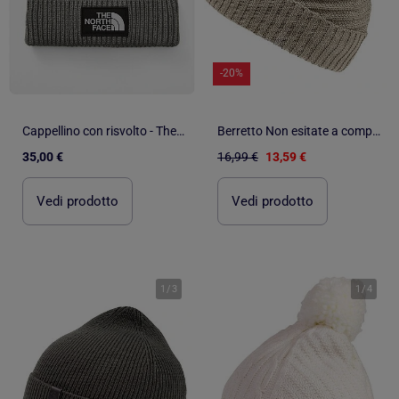
-20%
Cappellino con risvolto - The North Face
Berretto Non esitate a completare il vostro look con i guanti abbinati. donna Isotoner
35,00 €
16,99 €
13,59 €
Vedi prodotto
Vedi prodotto
1
/
3
1
/
4