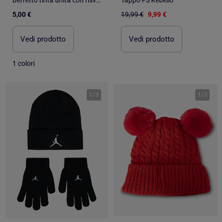
Berretto tinta unita con risvolto
Tappo FS Kebello
5,00 €
19,99 €
9,99 €
Vedi prodotto
Vedi prodotto
1 colori
1
/
3
1
/
3