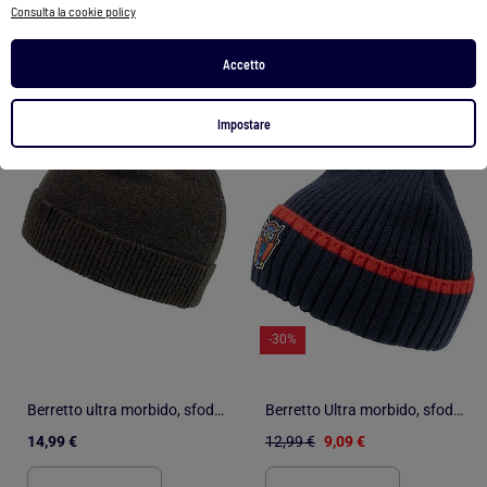
Consulta la cookie policy
2 colori
Accetto
1
/
3
1
/
3
Impostare
-30%
Berretto ultra morbido, sfoderato uomo Isotoner
Berretto Ultra morbido, sfoderato unisex bambino Isotoner
14,99 €
12,99 €
9,09 €