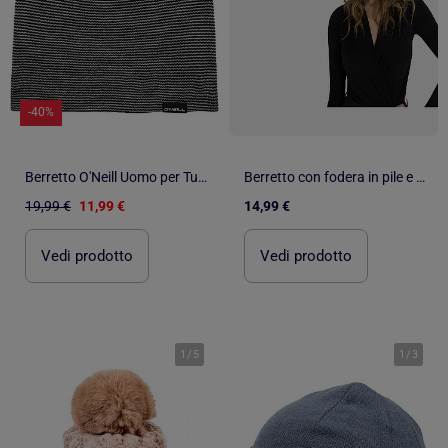
-40%
Berretto O'Neill Uomo per Tutte le Stagioni
Berretto con fodera in pile e pompon Kebello
19,99 €
11,99 €
14,99 €
Vedi prodotto
Vedi prodotto
1
/
5
1
/
3