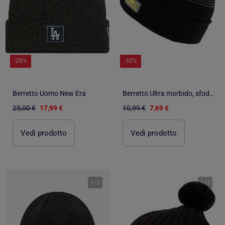
-28%
-30%
Berretto Uomo New Era
Berretto Ultra morbido, sfoderato unisex bambino Isotoner
25,00 €
17,99 €
10,99 €
7,69 €
Vedi prodotto
Vedi prodotto
1
/
2
1
/
3