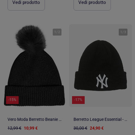
Vedi prodotto
Vedi prodotto
1
/
2
1
/
3
-15%
-17%
Vero Moda Berretto Beanie da Donna
Berretto League Essential - New Era
12,99 €
10,99 €
30,00 €
24,90 €