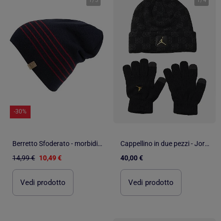
1
/
3
1
/
4
-30%
Berretto Sfoderato - morbidissimo, taglia unica donna Isotoner
Cappellino in due pezzi - Jordan
14,99 €
10,49 €
40,00 €
Vedi prodotto
Vedi prodotto