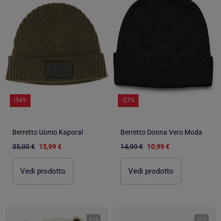
-54%
-27%
Berretto Uomo Kaporal
Berretto Donna Vero Moda
35,00 €
15,99 €
14,99 €
10,99 €
Vedi prodotto
Vedi prodotto
1
/
5
1
/
2