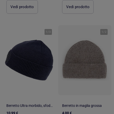
Vedi prodotto
Vedi prodotto
1
/
3
1
/
2
Berretto Ultra morbido, sfoderato unisex bambino Isotoner
Berretto in maglia grossa
10,99 €
4,00 €