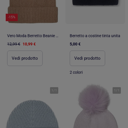
-15%
Vero Moda Berretto Beanie da Donna
Berretto a costine tinta unita
12,99 €
10,99 €
5,00 €
Vedi prodotto
Vedi prodotto
2 colori
1
/
1
1
/
1