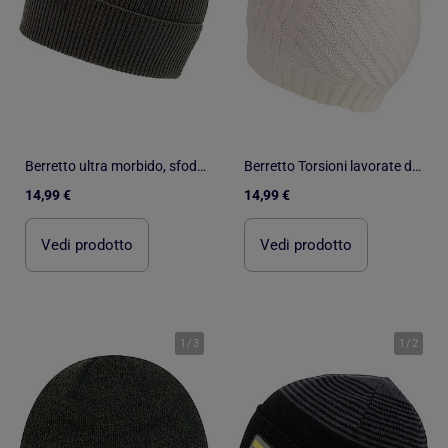
Berretto ultra morbido, sfoderato uomo Isotoner
Berretto Torsioni lavorate donna Isotoner
14,99 €
14,99 €
Vedi prodotto
Vedi prodotto
1
/
3
1
/
2