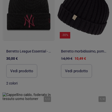
-30%
Berretto League Essential - New Era
Berretto morbidissimo, pompon in finta pelliccia, taglia unica donna Isotoner
30,00 €
14,99 €
10,49 €
Vedi prodotto
Vedi prodotto
2 colori
1
/
2
1
/
4