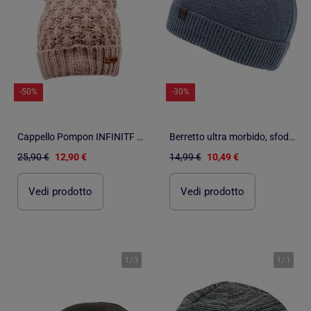
-50%
-30%
Cappello Pompon INFINITF Donna
Berretto ultra morbido, sfoderato uomo Isotoner
25,90 €
12,90 €
14,99 €
10,49 €
Vedi prodotto
Vedi prodotto
1
/
3
1
/
1