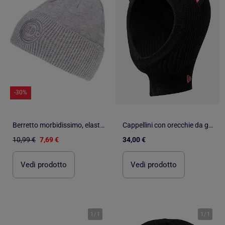
-30%
Berretto morbidissimo, elastico e resistente unisex bambino Isotoner
Cappellini con orecchie da gatto - New Era
10,99 €
7,69 €
34,00 €
Vedi prodotto
Vedi prodotto
1
/
1
1
/
1