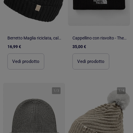
Berretto Maglia riciclata, calda fodera in pile riciclato, finta pelliccia donna Isotoner
Cappellino con risvolto - The North Face
16,99 €
35,00 €
Vedi prodotto
Vedi prodotto
1
/
3
1
/
4