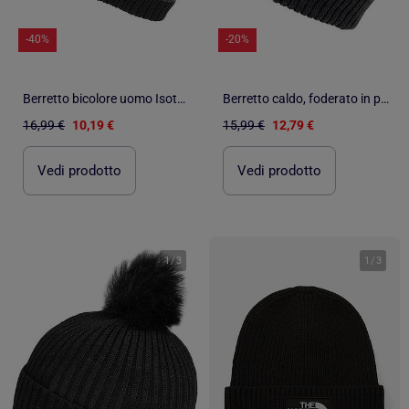
-40%
-20%
Berretto bicolore uomo Isotoner
Berretto caldo, foderato in pile riciclato uomo Isotoner
16,99 €
10,19 €
15,99 €
12,79 €
Vedi prodotto
Vedi prodotto
1
/
3
1
/
3