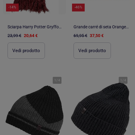
-14%
-46%
Sciarpa Harry Potter Gryffondor Taglia unica
Grande carré di seta Orange Red Zoe
23,99 €
20,64 €
69,95 €
37,50 €
Vedi prodotto
Vedi prodotto
1
/
4
1
/
4