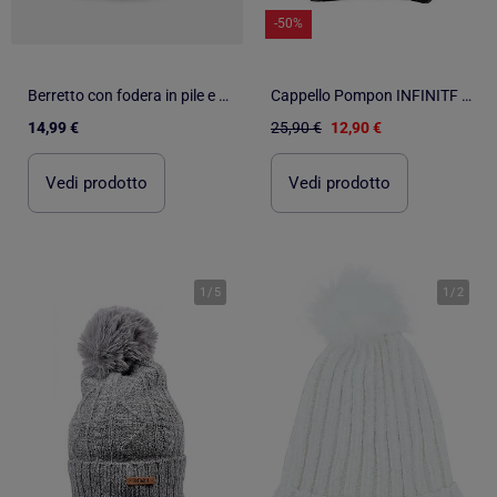
-50%
Berretto con fodera in pile e pompon Kebello
Cappello Pompon INFINITF Donna
14,99 €
25,90 €
12,90 €
Vedi prodotto
Vedi prodotto
1
/
5
1
/
2