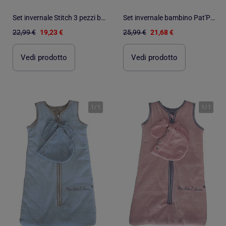
Set invernale Stitch 3 pezzi berretto snood e guanti - Taglia unica
Set invernale bambino Pat'Patrouille Berretto guanti e sciarpa
22,99 €
19,23 €
25,99 €
21,68 €
Vedi prodotto
Vedi prodotto
1
/
1
1
/
1