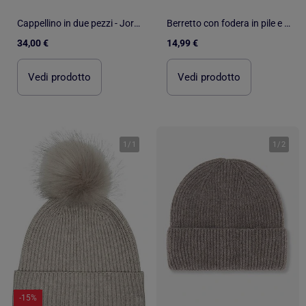
Cappellino in due pezzi - Jordan
Berretto con fodera in pile e pompon Kebello
34,00 €
14,99 €
Vedi prodotto
Vedi prodotto
1
/
1
1
/
2
-15%