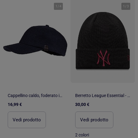
1
/
4
1
/
3
Cappellino caldo, foderato in tessuto uomo Isotoner
Berretto League Essential - New Era
16,99 €
30,00 €
Vedi prodotto
Vedi prodotto
2 colori