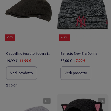
-40%
-49%
Cappellino tessuto, fodera in poliestere uomo Isotoner
Berretto New Era Donna
19,99 €
11,99 €
35,00 €
17,99 €
Vedi prodotto
Vedi prodotto
2 colori
1
/
3
1
/
5