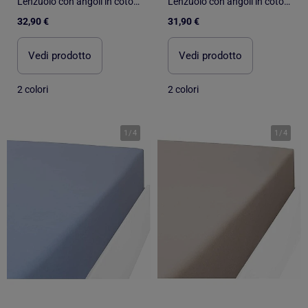
Lenzuolo con angoli in cotone 57 fili, flanella TOUDOUX
Lenzuolo con angoli in cotone 57 fili, flanella TOUDOUX
32,90 €
31,90 €
Vedi prodotto
Vedi prodotto
2 colori
2 colori
1
/
4
1
/
4