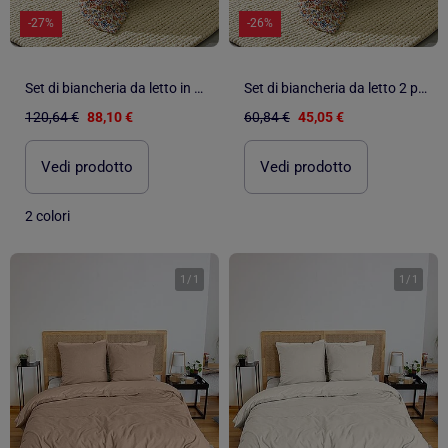
-27%
-26%
Set di biancheria da letto in flanella di cotone floreale con federe
Set di biancheria da letto 2 pezzi in flanella di cotone floreale + fodera per cuscino
120,64 €
88,10 €
60,84 €
45,05 €
Vedi prodotto
Vedi prodotto
2 colori
1
/
1
1
/
1