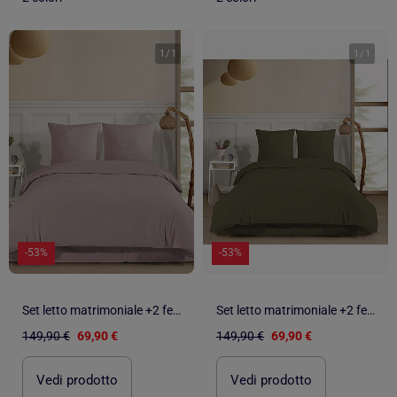
1
/
1
1
/
1
-53%
-53%
Set letto matrimoniale +2 federe 65x65 cm flanella di cotone
Set letto matrimoniale +2 federe 65x65 cm flanella di cotone
149,90 €
69,90 €
149,90 €
69,90 €
Vedi prodotto
Vedi prodotto