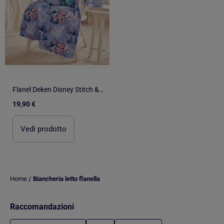
Flanel Deken Disney Stitch & Angel 110x150cm – Sweetest Hugs All-Over – 100% Polyester – Officiële D
19,90 €
Vedi prodotto
/
Home
Biancheria letto flanella
Raccomandazioni