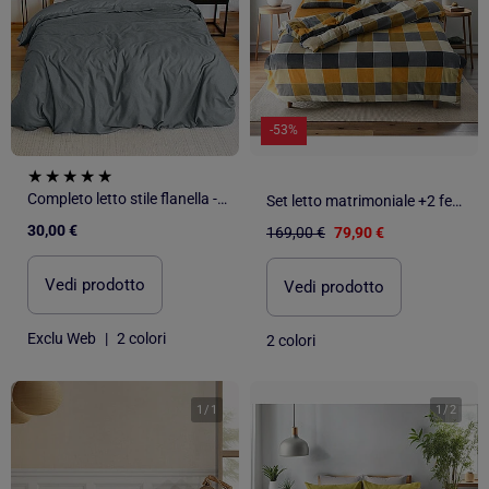
-53%
Completo letto stile flanella - 2 piazze
Set letto matrimoniale +2 federe 65x65 cm flanella di cotone
30,00 €
169,00 €
79,90 €
Vedi prodotto
Vedi prodotto
Exclu Web
|
2 colori
2 colori
1
/
1
1
/
2