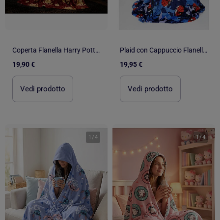
Coperta Flanella Harry Potter Hogwarts 110x150cm – All-Over Stemmi
Plaid con Cappuccio Flanella Spider-Man Marvel 120x150cm – All-Over Camo – Licenza Ufficiale Marvel
19,90 €
19,95 €
Vedi prodotto
Vedi prodotto
1
/
4
1
/
4