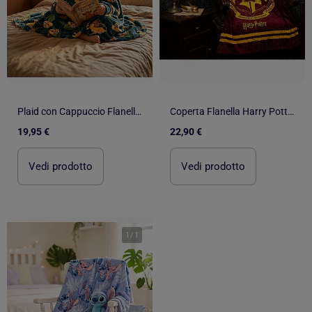
Plaid con Cappuccio Flanella Il Re Leone Simba 120x150cm – Morbido e Caldo – Licenza Ufficiale Disne
Coperta Flanella Harry Potter Hogwarts 130x160cm – Stemma Dorato – Licenza Ufficiale Warner Bros.
19,95 €
22,90 €
Vedi prodotto
Vedi prodotto
1
/
1