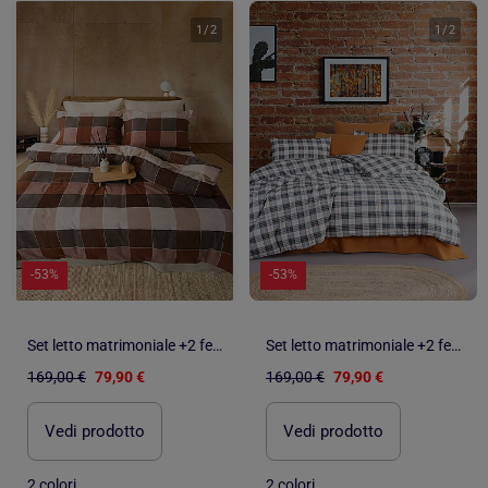
1
/
2
1
/
2
-53%
-53%
Set letto matrimoniale +2 federe 65x65 cm flanella di cotone
Set letto matrimoniale +2 federe 65x65 cm flanella di cotone
169,00 €
79,90 €
169,00 €
79,90 €
Vedi prodotto
Vedi prodotto
2 colori
2 colori