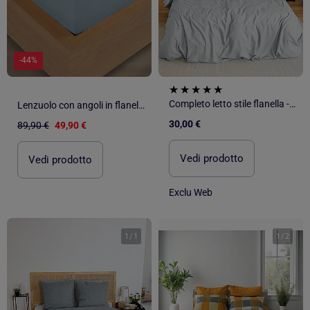
-44%
Completo letto stile flanella - 2 piazze
Lenzuolo con angoli in flanella di cotone
30,00 €
89,90 €
49,90 €
Vedi prodotto
Vedi prodotto
Exclu Web
1
/
1
1
/
2