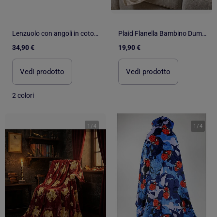
Lenzuolo con angoli in cotone 57 fili, flanella TOUDOUX
Plaid Flanella Bambino Dumbo Disney 110x150 cm
34,90 €
19,90 €
Vedi prodotto
Vedi prodotto
2 colori
1
/
4
1
/
4