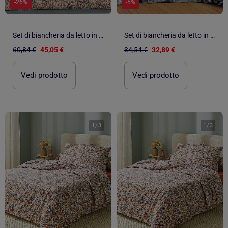
-26%
-5%
Set di biancheria da letto in flanella Foliage, copertina e federa
Set di biancheria da letto in flanella a tinta unita in rilievo con chiusura a zip
60,84 €
45,05 €
34,54 €
32,89 €
Vedi prodotto
Vedi prodotto
1
/
3
1
/
3