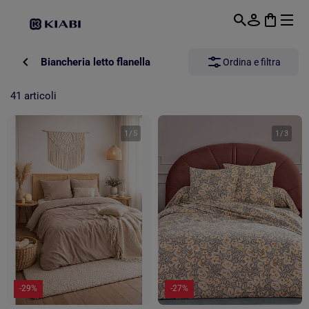
Passa al contenuto principale
Biancheria letto flanella
Ordina e filtra
41 articoli
1
/
5
1
/
3
-29%
-27%