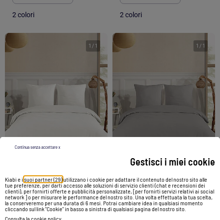
2 colori
2 colori
1
/
1
1
/
1
Continua senza accettare x
-53%
-53%
Gestisci i miei cookie
Kiabi e i
suoi partner (29)
utilizzano i cookie per adattare il contenuto del nostro sito alle
tue preferenze, per darti accesso alle soluzioni di servizio clienti (chat e recensioni dei
Set letto matrimoniale +2 federe 65x65 cm flanella di cotone
Set letto matrimoniale +2 federe 65x65 cm flanella di cotone
clienti), per fornirti offerte e pubblicità personalizzate, [per fornirti servizi relativi ai social
network ] o per misurare le performance del nostro sito. Una volta effettuata la tua scelta,
149,90 €
69,90 €
149,90 €
69,90 €
la conserveremo per una durata di 6 mesi. Potrai cambiare idea in qualsiasi momento
cliccando sul link "Cookie" in basso a sinistra di qualsiasi pagina del nostro sito.
Consulta la cookie policy