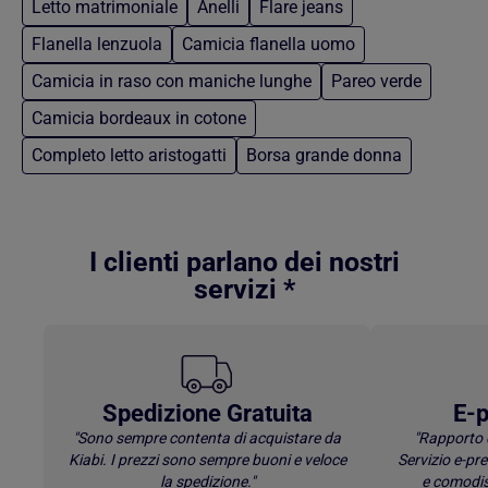
Letto matrimoniale
Anelli
Flare jeans
Flanella lenzuola
Camicia flanella uomo
Camicia in raso con maniche lunghe
Pareo verde
Camicia bordeaux in cotone
Completo letto aristogatti
Borsa grande donna
Torna al contenuto principale
I clienti parlano dei nostri
servizi *
Spedizione Gratuita
E-p
"Sono sempre contenta di acquistare da
"Rapporto 
Kiabi. I prezzi sono sempre buoni e veloce
Servizio e-p
la spedizione."
e comodis