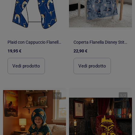
Plaid con Cappuccio Flanella Sonic the Hedgehog 120x150cm – Morbido e Caldo – Licenza Ufficiale SEGA
Coperta Flanella Disney Stitch 130x160cm – All-Over Fiori Blu – 100% Poliestere – Licenza Ufficiale
19,95 €
22,90 €
Vedi prodotto
Vedi prodotto
1
/
4
1
/
2