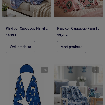
Plaid con Cappuccio Flanella Disney Stitch & Angel 2 Cute 120x150cm – All-Over Blu – 100% Poliestere
Plaid con Cappuccio Flanella Hello Kitty Club 120x150cm – Morbido e Caldo – Licenza Ufficiale
14,99 €
19,95 €
Vedi prodotto
Vedi prodotto
1
/
5
1
/
1