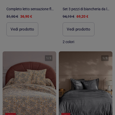
Completo letto sensazione flanella
Set 3 pezzi di biancheria da letto in flanella con fogliame + federe
51,90 €
36,90 €
94,19 €
69,20 €
Vedi prodotto
Vedi prodotto
2 colori
1
/
3
1
/
5