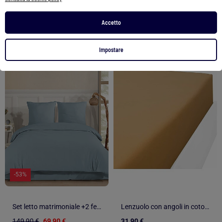
Vedi prodotto
Vedi prodotto
Accetto
2 colori
2 colori
Impostare
1
/
1
1
/
4
-53%
Set letto matrimoniale +2 federe 65x65 cm flanella di cotone
Lenzuolo con angoli in cotone 57 fili, flanella TOUDOUX
149,90 €
69,90 €
31,90 €