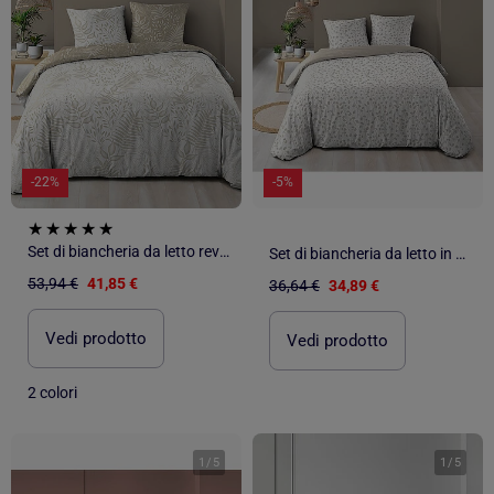
-22%
-5%
Set di biancheria da letto reversibile in cotone con motivo a fogliame
Set di biancheria da letto in cotone 3 pezzi con disegno di piccole foglie + federe
53,94 €
41,85 €
36,64 €
34,89 €
Vedi prodotto
Vedi prodotto
2 colori
1
/
5
1
/
5