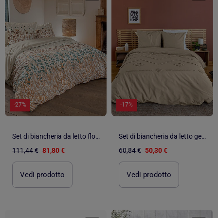
-27%
-17%
Set di biancheria da letto floreale in cotone 2 pezzi + federa
Set di biancheria da letto geometrico in cotone lavato e trapuntato
111,44 €
81,80 €
60,84 €
50,30 €
Vedi prodotto
Vedi prodotto