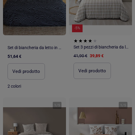
-5%
Set 3 pezzi di biancheria da letto in cotone a quadretti, copertina + federe
Set di biancheria da letto in cotone zebrato 3 pezzi, copertina e federe
41,90 €
39,89 €
51,64 €
Vedi prodotto
Vedi prodotto
2 colori
1
/
5
1
/
5