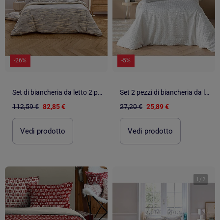
-26%
-5%
Set di biancheria da letto 2 pezzi in cotone con motivo ondulato + fodera per cuscino
Set 2 pezzi di biancheria da letto reversibile in cotone goffrato + federa per cuscino
112,59 €
82,85 €
27,20 €
25,89 €
Vedi prodotto
Vedi prodotto
1
/
1
1
/
2