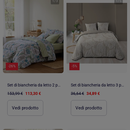
1
/
3
1
/
5
-26%
-5%
Set di biancheria da letto 2 pezzi in raso di cotone copripiumino + federe
Set di biancheria da letto 3 pezzi in cotone con motivo a foglie + federe
153,99 €
113,30 €
36,64 €
34,89 €
Vedi prodotto
Vedi prodotto