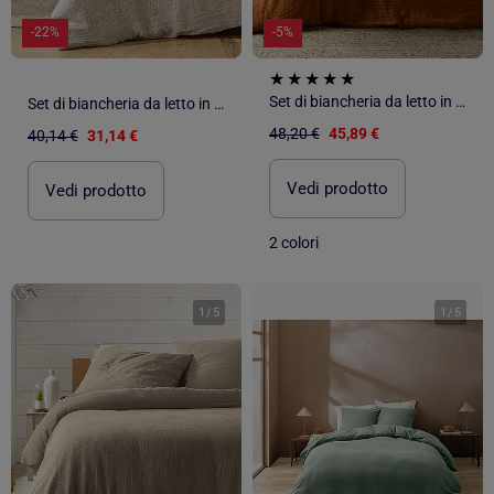
-22%
-5%
Set di biancheria da letto in garza di cotone
Set di biancheria da letto in garza di cotone
48,20 €
45,89 €
40,14 €
31,14 €
Vedi prodotto
Vedi prodotto
2 colori
1
/
5
1
/
5