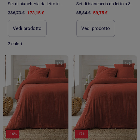
Set di biancheria da letto in percalle di cotone a righe 3 pezzi, copertina e federe
Set di biancheria da letto a 3 pezzi in cotone trapuntato
236,79 €
173,15 €
65,54 €
59,75 €
Vedi prodotto
Vedi prodotto
2 colori
1
/
5
1
/
5
-16%
-17%