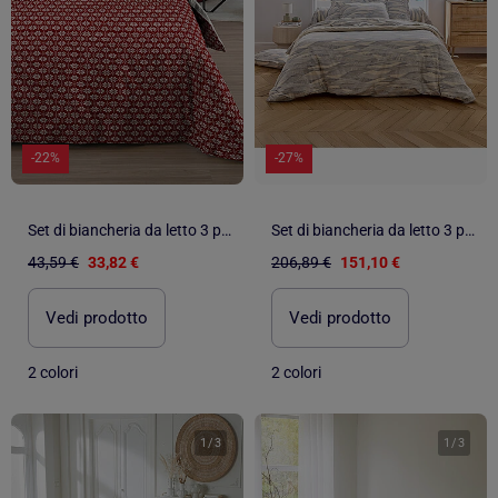
-22%
-27%
Set di biancheria da letto 3 pezzi in cotone stile chalet
Set di biancheria da letto 3 pezzi in cotone con motivo a onde + federe
43,59 €
33,82 €
206,89 €
151,10 €
Vedi prodotto
Vedi prodotto
2 colori
2 colori
1
/
3
1
/
3