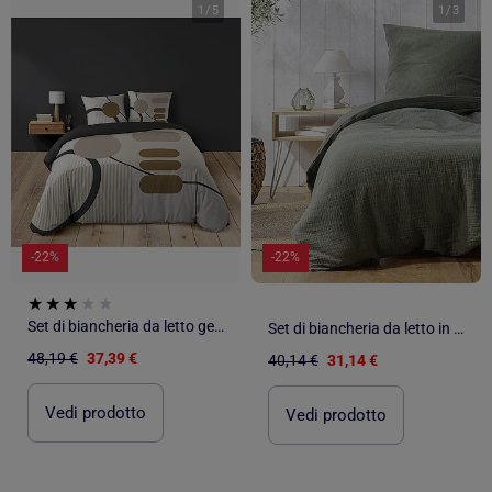
1
/
5
1
/
3
-22%
-22%
Set di biancheria da letto geometrica in cotone stampato su due lati
Set di biancheria da letto in garza di cotone
48,19 €
37,39 €
40,14 €
31,14 €
Vedi prodotto
Vedi prodotto