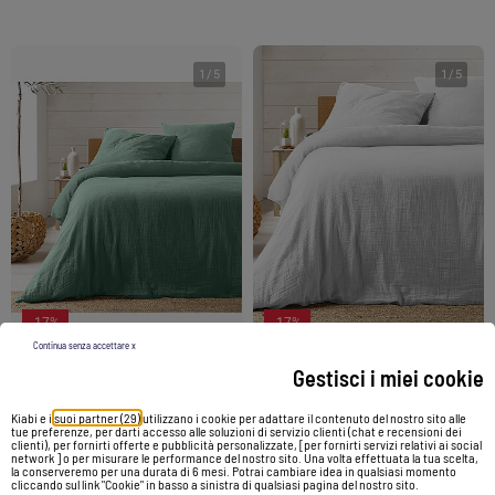
1
/
5
1
/
5
-17%
-17%
Continua senza accettare x
Gestisci i miei cookie
Set di biancheria da letto in garza di cotone
Set di biancheria da letto in garza di cotone
Kiabi e i
suoi partner (29)
utilizzano i cookie per adattare il contenuto del nostro sito alle
48,20 €
39,99 €
48,20 €
39,99 €
tue preferenze, per darti accesso alle soluzioni di servizio clienti (chat e recensioni dei
clienti), per fornirti offerte e pubblicità personalizzate, [per fornirti servizi relativi ai social
network ] o per misurare le performance del nostro sito. Una volta effettuata la tua scelta,
la conserveremo per una durata di 6 mesi. Potrai cambiare idea in qualsiasi momento
Vedi prodotto
Vedi prodotto
cliccando sul link "Cookie" in basso a sinistra di qualsiasi pagina del nostro sito.