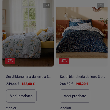
1
/
4
1
/
3
-27%
-27%
Set di biancheria da letto a 3 pezzi in percalle di cotone con motivo floreale
Set di biancheria da letto 3 pezzi in raso di cotone floreale 110 fili + federe
249,44 €
182,60 €
266,69 €
195,20 €
Vedi prodotto
Vedi prodotto
2 colori
2 colori