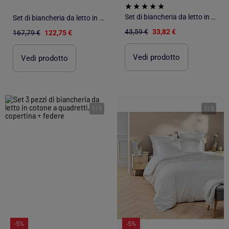
Set di biancheria da letto in cotone floreale 3 pezzi
Set di biancheria da letto in cotone con federe a motivi floreali stilizzati
43,59 €
33,82 €
167,79 €
122,75 €
Vedi prodotto
Vedi prodotto
1
/
5
1
/
5
-5%
-5%