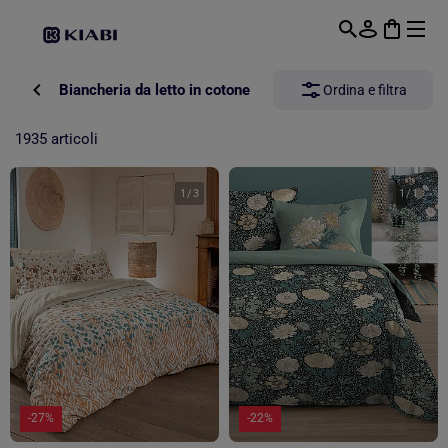
Passa al contenuto principale
Biancheria da letto in cotone
Ordina e filtra
1935 articoli
1
/
3
1
/
1
-27%
-22%