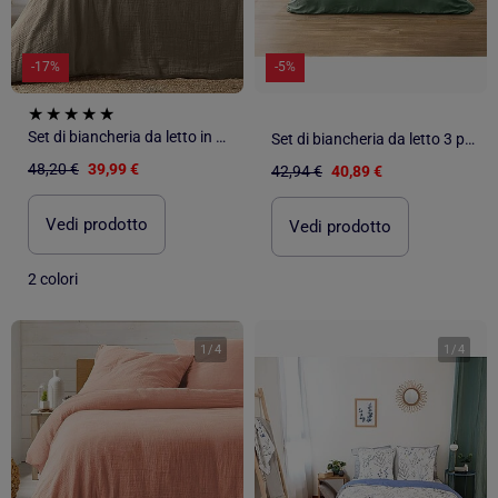
-17%
-5%
Set di biancheria da letto in garza di cotone
Set di biancheria da letto 3 pezzi in cotone liscio a rilievo + federe
48,20 €
39,99 €
42,94 €
40,89 €
Vedi prodotto
Vedi prodotto
2 colori
1
/
4
1
/
4