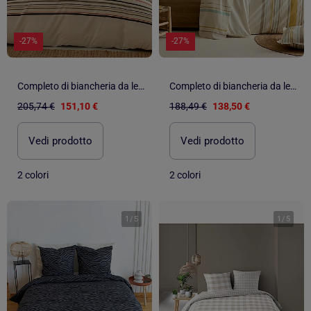
-27%
-27%
Completo di biancheria da letto in cotone a righe bayadère con federe
Completo di biancheria da letto in cotone a righe bayadère con federe
205,74 €
151,10 €
188,49 €
138,50 €
Vedi prodotto
Vedi prodotto
2 colori
2 colori
1
/
5
1
/
5