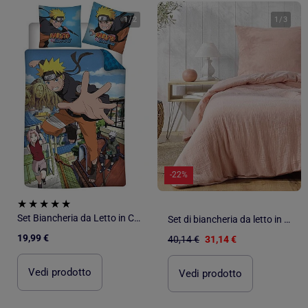
1
/
2
1
/
3
-22%
Set Biancheria da Letto in Cotone per Bambini Naruto
Set di biancheria da letto in garza di cotone
19,99 €
40,14 €
31,14 €
Vedi prodotto
Vedi prodotto