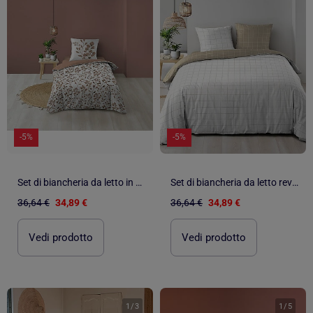
-5%
-5%
Set di biancheria da letto in cotone 3 pezzi con fodera con motivo a fogliame + federe
Set di biancheria da letto reversibile in cotone a quadri
36,64 €
34,89 €
36,64 €
34,89 €
Vedi prodotto
Vedi prodotto
1
/
3
1
/
5