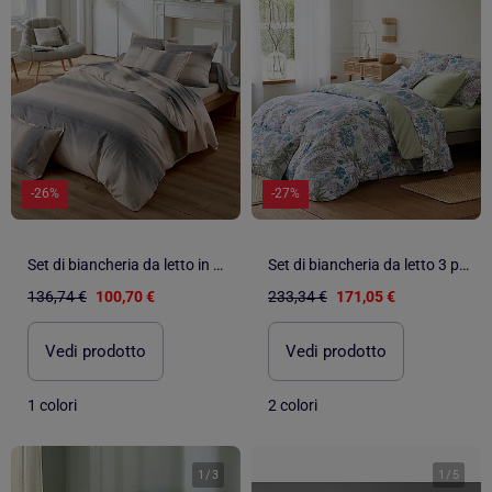
-26%
-27%
Set di biancheria da letto in percalle di cotone a righe 3 pezzi, copertina e federe
Set di biancheria da letto 3 pezzi, fodera in raso di cotone + federe
136,74 €
100,70 €
233,34 €
171,05 €
Vedi prodotto
Vedi prodotto
1 colori
2 colori
1
/
3
1
/
5