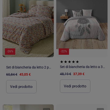
-26%
-22%
Set di biancheria da letto a 3 pezzi in cotone con acchiappasogni, fodere e copricuscini
Set di biancheria da letto 2 pezzi in flanella di cotone floreale + fodera per cuscino
48,19 €
37,39 €
60,84 €
45,05 €
Vedi prodotto
Vedi prodotto