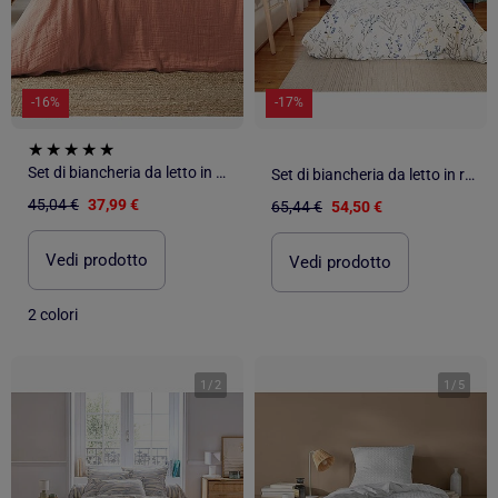
-16%
-17%
Set di biancheria da letto in garza di cotone
Set di biancheria da letto in raso di cotone dal tocco primaverile
45,04 €
37,99 €
65,44 €
54,50 €
Vedi prodotto
Vedi prodotto
2 colori
1
/
2
1
/
5