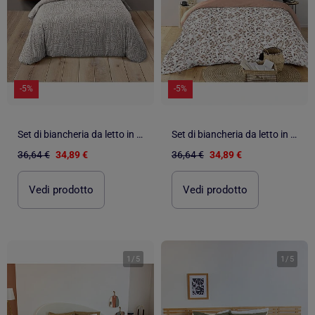
-5%
-5%
Set di biancheria da letto in cotone geometrico 3 pezzi, copertina e federe
Set di biancheria da letto in cotone 3 pezzi con fodera con motivo a fogliame + federe
36,64 €
34,89 €
36,64 €
34,89 €
Vedi prodotto
Vedi prodotto
1
/
5
1
/
5