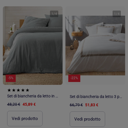
1
/
4
1
/
4
-5%
-22%
Set di biancheria da letto in garza di cotone
Set di biancheria da letto 3 pezzi in cotone e lino
48,20 €
45,89 €
66,79 €
51,83 €
Vedi prodotto
Vedi prodotto