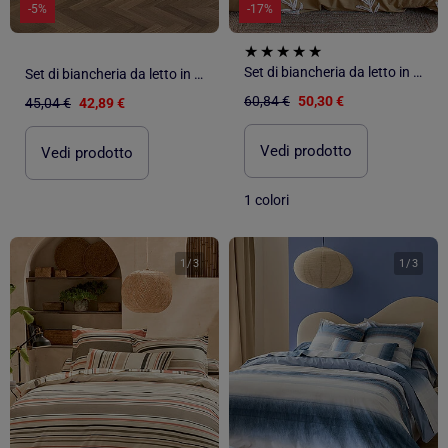
-5%
-17%
Set di biancheria da letto in cotone lavato a foglie intrecciate
Set di biancheria da letto in cotone tinta unita e bicolore
60,84 €
50,30 €
45,04 €
42,89 €
Vedi prodotto
Vedi prodotto
1 colori
1
/
3
1
/
3