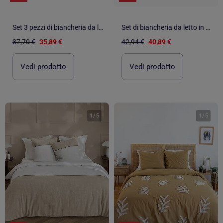
Set 3 pezzi di biancheria da letto in cotone a quadretti, copertina + federe
Set di biancheria da letto in cotone con ricamo fine
37,70 €
35,89 €
42,94 €
40,89 €
Vedi prodotto
Vedi prodotto
1
/
5
1
/
5