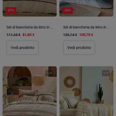
-27%
-26%
Set di biancheria da letto in cotone a righe bayadère con federa per cuscino
Set di biancheria da letto in cotone percalle a righe, lenzuola + federe
111,44 €
81,80 €
136,74 €
100,70 €
Vedi prodotto
Vedi prodotto
1
/
3
1
/
3