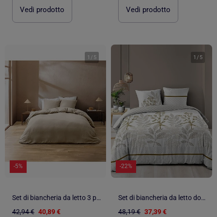
Vedi prodotto
Vedi prodotto
1
/
5
1
/
5
-5%
-22%
Set di biancheria da letto 3 pezzi in cotone liscio a rilievo + federe
Set di biancheria da letto double-face in cotone stampato con motivo a fogliame
42,94 €
40,89 €
48,19 €
37,39 €