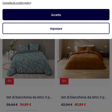
Consulta la cookie policy
2 colori
2 colori
Accetto
1
/
5
1
/
5
Impostare
-5%
-5%
Set di biancheria da letto 3 pezzi in cotone con disegno a foglie + federe
Set di biancheria da letto 3 pezzi in cotone liscio a rilievo + federe
36,64 €
34,89 €
42,94 €
40,89 €