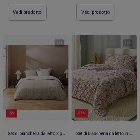
Vedi prodotto
Vedi prodotto
1
/
4
1
/
3
-5%
-27%
Set di biancheria da letto 3 pezzi in cotone con disegno a rilievo + federe
Set di biancheria da letto in flanella di cotone floreale con federe