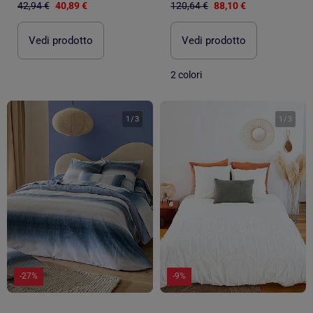
42,94 €
40,89 €
120,64 €
88,10 €
Vedi prodotto
Vedi prodotto
2 colori
1
/
3
1
/
3
-27%
-9%