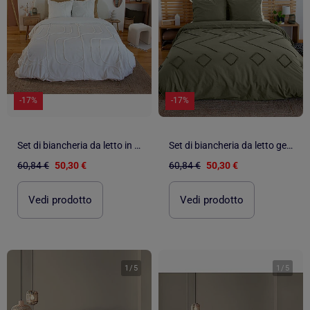
-17%
-17%
Set di biancheria da letto in cotone lavato con motivo geometrico astratto
Set di biancheria da letto geometrica in cotone trapuntato
60,84 €
50,30 €
60,84 €
50,30 €
Vedi prodotto
Vedi prodotto
1
/
5
1
/
5