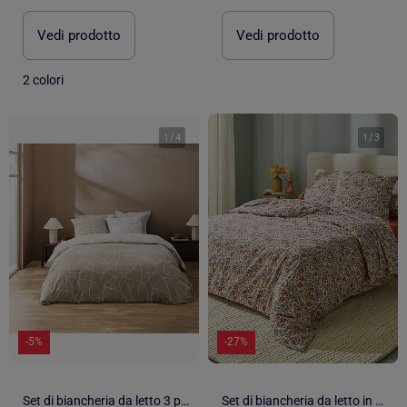
Vedi prodotto
Vedi prodotto
2 colori
1
/
4
1
/
3
-5%
-27%
Set di biancheria da letto 3 pezzi in cotone con disegno a rilievo + federe
Set di biancheria da letto in flanella di cotone floreale con federe