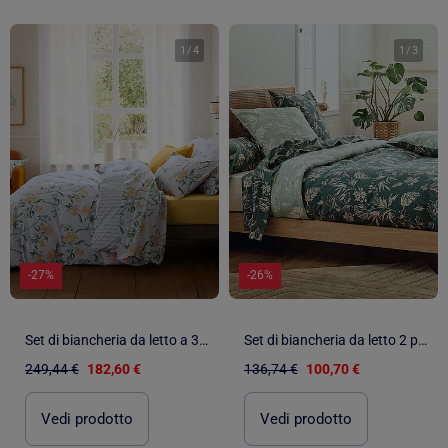
1
/
4
1
/
3
-27%
-26%
Set di biancheria da letto a 3 pezzi in percalle di cotone con motivo floreale
Set di biancheria da letto 2 pezzi in percalle di cotone con motivo vegetale
249,44 €
182,60 €
136,74 €
100,70 €
Vedi prodotto
Vedi prodotto