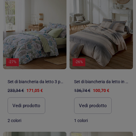
-27%
-26%
Set di biancheria da letto 3 pezzi, fodera in raso di cotone + federe
Set di biancheria da letto in percalle di cotone a righe 3 pezzi, copertina e federe
233,34 €
171,05 €
136,74 €
100,70 €
Vedi prodotto
Vedi prodotto
2 colori
1 colori