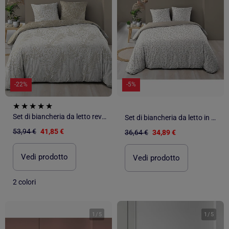
-22%
-5%
Set di biancheria da letto reversibile in cotone con motivo a fogliame
Set di biancheria da letto in cotone 3 pezzi con disegno di piccole foglie + federe
53,94 €
41,85 €
36,64 €
34,89 €
Vedi prodotto
Vedi prodotto
2 colori
1
/
5
1
/
5