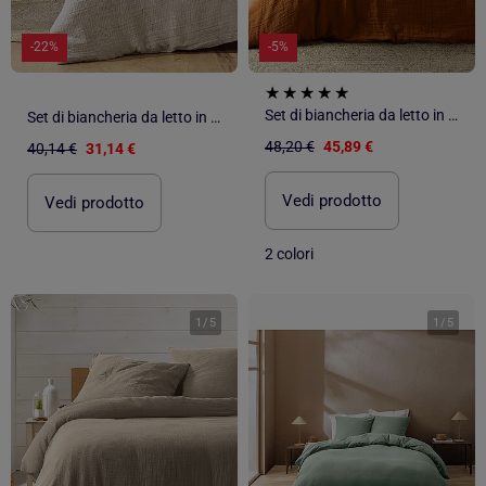
-22%
-5%
Set di biancheria da letto in garza di cotone
Set di biancheria da letto in garza di cotone
48,20 €
45,89 €
40,14 €
31,14 €
Vedi prodotto
Vedi prodotto
2 colori
1
/
5
1
/
5