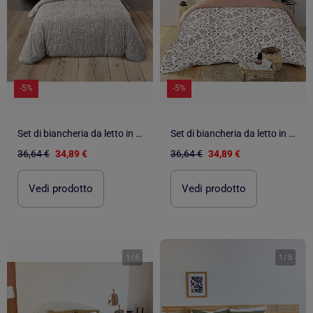
-5%
-5%
Set di biancheria da letto in cotone geometrico 3 pezzi, copertina e federe
Set di biancheria da letto in cotone 3 pezzi con fodera con motivo a fogliame + federe
36,64 €
34,89 €
36,64 €
34,89 €
Vedi prodotto
Vedi prodotto
1
/
5
1
/
5