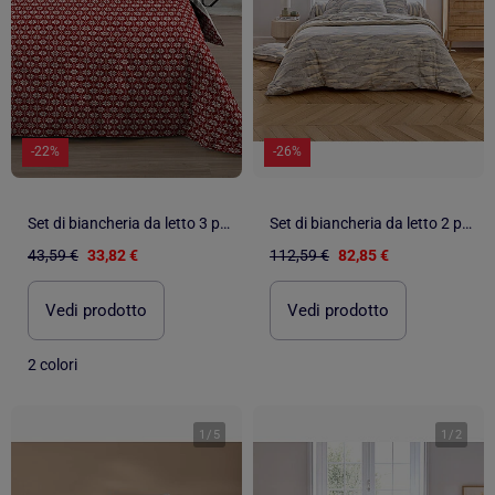
-22%
-26%
Set di biancheria da letto 3 pezzi in cotone stile chalet
Set di biancheria da letto 2 pezzi in cotone con motivo ondulato + fodera per cuscino
43,59 €
33,82 €
112,59 €
82,85 €
Vedi prodotto
Vedi prodotto
2 colori
1
/
5
1
/
2