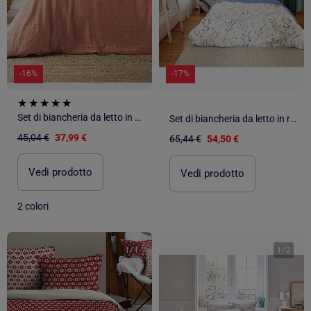
-16%
-17%
Set di biancheria da letto in garza di cotone
Set di biancheria da letto in raso di cotone dal tocco primaverile
45,04 €
37,99 €
65,44 €
54,50 €
Vedi prodotto
Vedi prodotto
2 colori
1
/
1
1
/
2