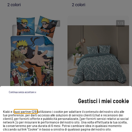
2 colori
2 colori
1
/
2
1
/
5
-5%
Continua senza accettare x
Gestisci i miei cookie
Set Biancheria da Letto in Cotone per Bambini Naruto
Set di biancheria da letto 3 pezzi in cotone con disegno a foglie + federe
Kiabi e i
suoi partner (29)
utilizzano i cookie per adattare il contenuto del nostro sito alle
tue preferenze, per darti accesso alle soluzioni di servizio clienti (chat e recensioni dei
19,99 €
36,64 €
34,89 €
clienti), per fornirti offerte e pubblicità personalizzate, [per fornirti servizi relativi ai social
network ] o per misurare le performance del nostro sito. Una volta effettuata la tua scelta,
la conserveremo per una durata di 6 mesi. Potrai cambiare idea in qualsiasi momento
cliccando sul link "Cookie" in basso a sinistra di qualsiasi pagina del nostro sito.
Vedi prodotto