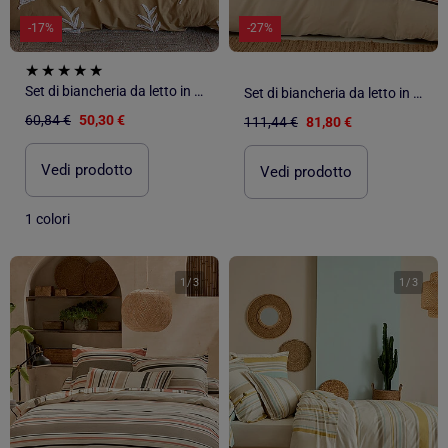
-17%
-27%
Set di biancheria da letto in cotone lavato a foglie intrecciate
Set di biancheria da letto in cotone a righe bayadère con federa per cuscino
60,84 €
50,30 €
111,44 €
81,80 €
Vedi prodotto
Vedi prodotto
1 colori
1
/
3
1
/
3