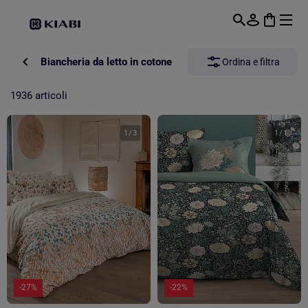
Passa al contenuto principale
Biancheria da letto in cotone
Ordina e filtra
1936 articoli
1
/
3
1
/
1
-27%
-22%