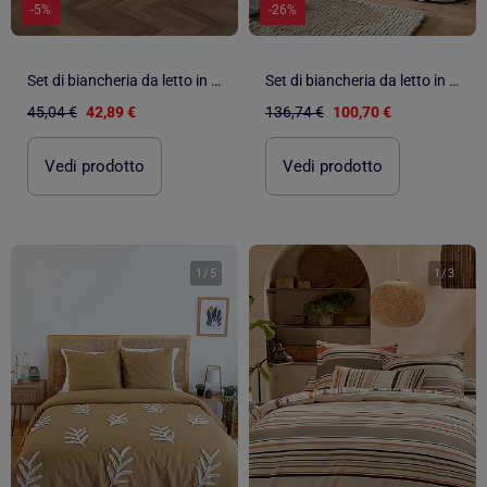
-5%
-26%
Set di biancheria da letto in cotone tinta unita e bicolore
Set di biancheria da letto in cotone percalle a righe, lenzuola + federe
45,04 €
42,89 €
136,74 €
100,70 €
Vedi prodotto
Vedi prodotto
1
/
5
1
/
3