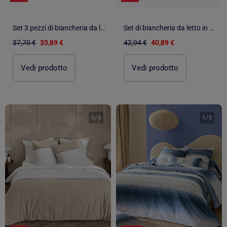
Set 3 pezzi di biancheria da letto in cotone a quadretti, copertina + federe
Set di biancheria da letto in cotone con ricamo fine
37,70 €
35,89 €
42,94 €
40,89 €
Vedi prodotto
Vedi prodotto
1
/
5
1
/
3