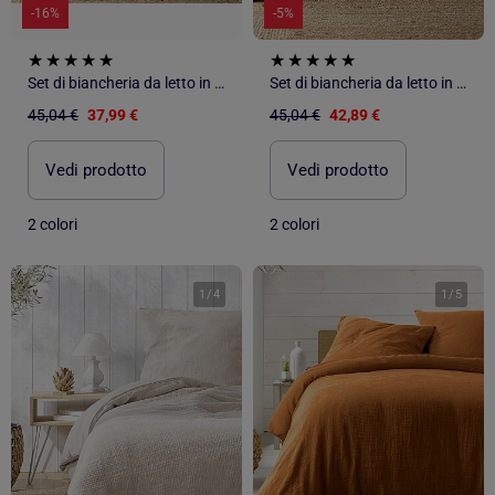
-16%
-5%
Set di biancheria da letto in garza di cotone
Set di biancheria da letto in garza di cotone
45,04 €
37,99 €
45,04 €
42,89 €
Vedi prodotto
Vedi prodotto
2 colori
2 colori
1
/
4
1
/
5