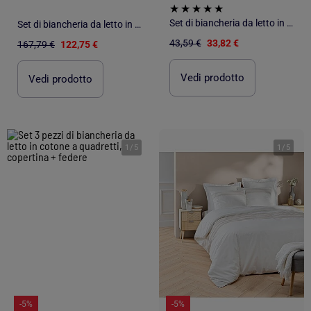
Set di biancheria da letto in cotone floreale 3 pezzi
Set di biancheria da letto in cotone con federe a motivi floreali stilizzati
43,59 €
33,82 €
167,79 €
122,75 €
Vedi prodotto
Vedi prodotto
1
/
5
1
/
5
-5%
-5%