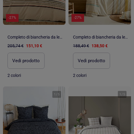
-27%
-27%
Completo di biancheria da letto in cotone a righe bayadère con federe
Completo di biancheria da letto in cotone a righe bayadère con federe
205,74 €
151,10 €
188,49 €
138,50 €
Vedi prodotto
Vedi prodotto
2 colori
2 colori
1
/
5
1
/
5