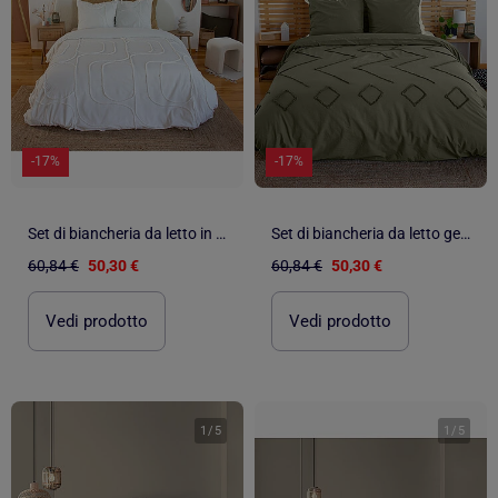
-17%
-17%
Set di biancheria da letto in cotone lavato con motivo geometrico astratto
Set di biancheria da letto geometrica in cotone trapuntato
60,84 €
50,30 €
60,84 €
50,30 €
Vedi prodotto
Vedi prodotto
1
/
5
1
/
5