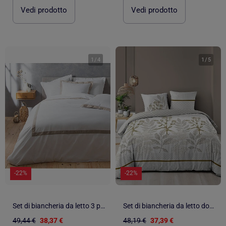
Vedi prodotto
Vedi prodotto
1
/
4
1
/
5
-22%
-22%
Set di biancheria da letto 3 pezzi in cotone e lino
Set di biancheria da letto double-face in cotone stampato con motivo a fogliame
49,44 €
38,37 €
48,19 €
37,39 €