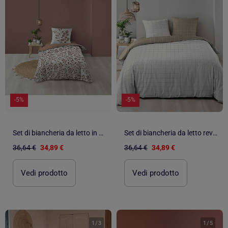
-5%
-5%
Set di biancheria da letto in cotone 3 pezzi con fodera con motivo a fogliame + federe
Set di biancheria da letto reversibile in cotone a quadri
36,64 €
34,89 €
36,64 €
34,89 €
Vedi prodotto
Vedi prodotto
1
/
3
1
/
5