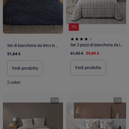
-5%
Set 3 pezzi di biancheria da letto in cotone a quadretti, copertina + federe
Set di biancheria da letto in cotone zebrato 3 pezzi, copertina e federe
41,90 €
39,89 €
51,64 €
Vedi prodotto
Vedi prodotto
2 colori
1
/
5
1
/
5