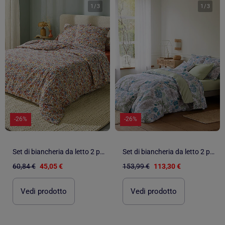
1
/
3
1
/
3
-26%
-26%
Set di biancheria da letto 2 pezzi in flanella di cotone floreale + fodera per cuscino
Set di biancheria da letto 2 pezzi in raso di cotone copripiumino + federe
60,84 €
45,05 €
153,99 €
113,30 €
Vedi prodotto
Vedi prodotto