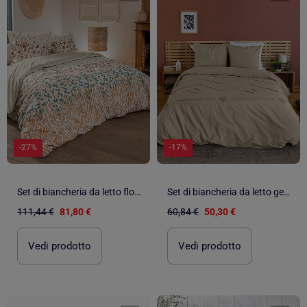
-27%
-17%
Set di biancheria da letto floreale in cotone 2 pezzi + federa
Set di biancheria da letto geometrico in cotone lavato e trapuntato
111,44 €
81,80 €
60,84 €
50,30 €
Vedi prodotto
Vedi prodotto