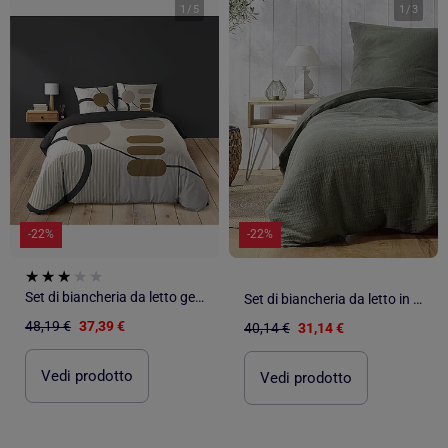
1
/
5
1
/
3
-22%
-22%
Set di biancheria da letto geometrica in cotone stampato su due lati
Set di biancheria da letto in garza di cotone
48,19 €
37,39 €
40,14 €
31,14 €
Vedi prodotto
Vedi prodotto