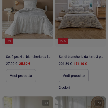
-5%
-27%
Set 2 pezzi di biancheria da letto reversibile in cotone goffrato + federa per cuscino
Set di biancheria da letto 3 pezzi in cotone con motivo a onde + federe
27,20 €
25,89 €
206,89 €
151,10 €
Vedi prodotto
Vedi prodotto
2 colori
1
/
3
1
/
3