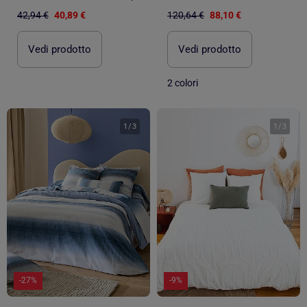
42,94 €
40,89 €
120,64 €
88,10 €
Vedi prodotto
Vedi prodotto
2 colori
1
/
3
1
/
3
-27%
-9%