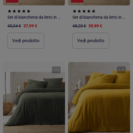
Set di biancheria da letto in garza di cotone
Set di biancheria da letto in garza di cotone
45,04 €
37,99 €
48,20 €
39,99 €
Vedi prodotto
Vedi prodotto
1
/
3
1
/
5