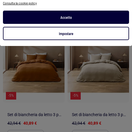
Vedi prodotto
Consulta la cookie policy
Accetto
1
/
5
1
/
5
Impostare
-5%
-5%
Set di biancheria da letto 3 pezzi in cotone liscio a rilievo + federe
Set di biancheria da letto 3 pezzi in cotone liscio a rilievo + federe
42,94 €
40,89 €
42,94 €
40,89 €