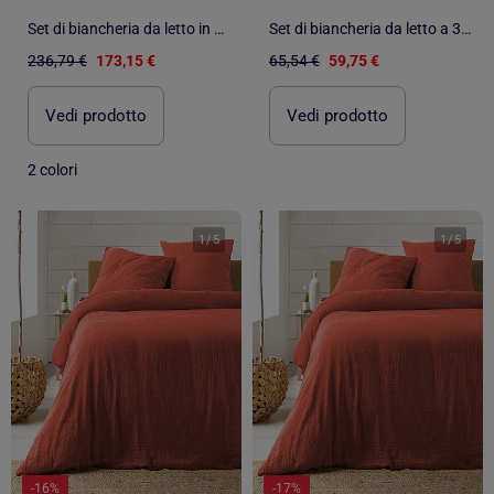
Set di biancheria da letto in percalle di cotone a righe 3 pezzi, copertina e federe
Set di biancheria da letto a 3 pezzi in cotone trapuntato
236,79 €
173,15 €
65,54 €
59,75 €
Vedi prodotto
Vedi prodotto
2 colori
1
/
5
1
/
5
-16%
-17%