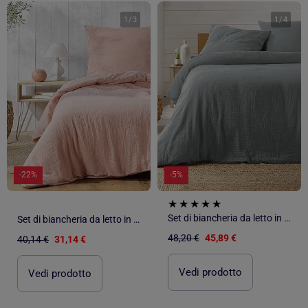
1
/
3
1
/
4
-22%
-5%
Set di biancheria da letto in garza di cotone
Set di biancheria da letto in garza di cotone
48,20 €
45,89 €
40,14 €
31,14 €
Vedi prodotto
Vedi prodotto