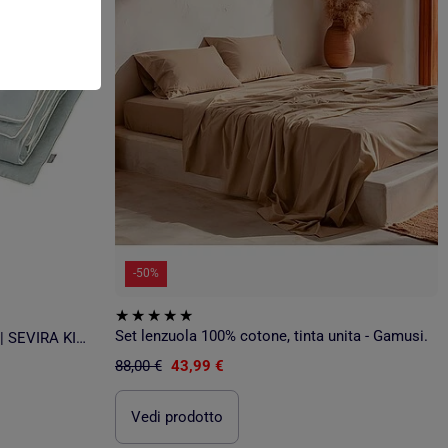
-50%
Set lenzuola 100% cotone, tinta unita - Gamusi.
Piumino e cuscino bambino lino | SEVIRA KIDS
88,00 €
43,99 €
Vedi prodotto