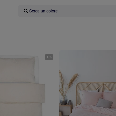
1
/
5