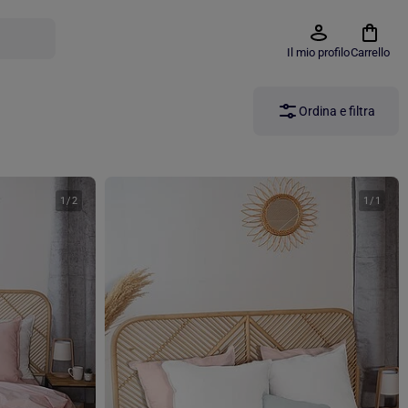
Il mio profilo
Carrello
Ordina e filtra
1
/
2
1
/
1