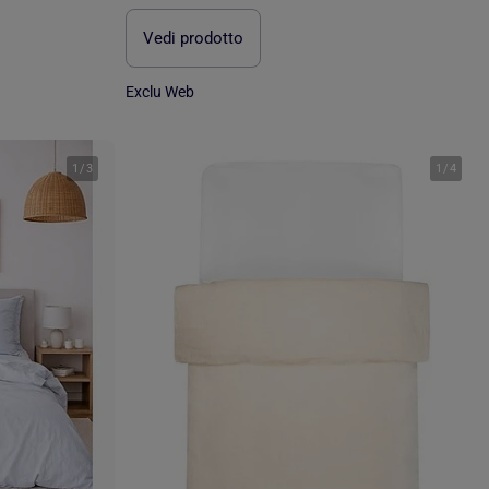
Vedi prodotto
Exclu Web
1
/
3
1
/
4