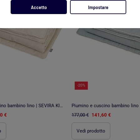
Accetto
Impostare
-20%
Piumino e cuscino bambino lino | SEVIRA KIDS
0 €
177,00 €
141,60 €
o
Vedi prodotto