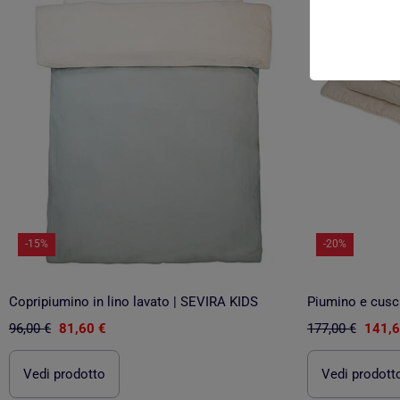
-15%
-20%
Copripiumino in lino lavato | SEVIRA KIDS
96,00 €
81,60 €
177,00 €
141,6
Vedi prodotto
Vedi prodott