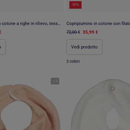
-50%
Copripiumino in cotone a righe in rilievo, tessuto testurizzato. Non include le federe.
€
72,00 €
35,99 €
o
Vedi prodotto
2 colori
1
/
3