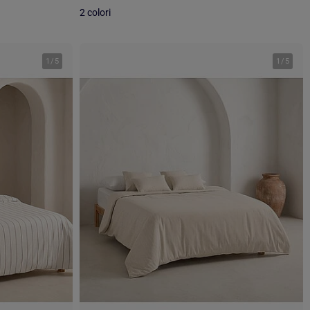
2 colori
1
/
5
1
/
5