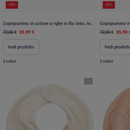
-50%
-50%
Copripiumino in cotone a righe in filo tinto, tessuto testurizzato. Non include le federe.
72,00 €
35,99 €
72,00 €
35,99 
Vedi prodotto
Vedi prodott
2 colori
2 colori
1
/
3