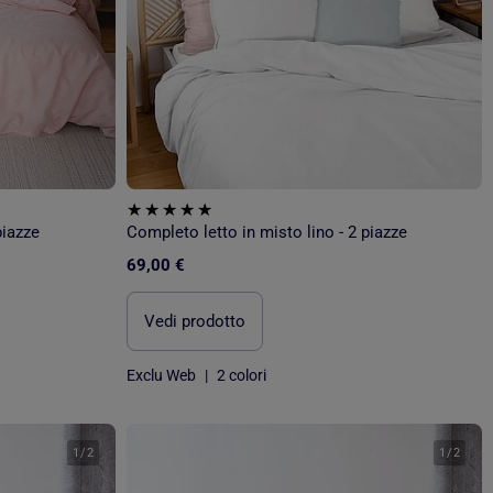
piazze
Completo letto in misto lino - 2 piazze
69,00 €
Vedi prodotto
Exclu Web
|
2 colori
1
/
2
1
/
2