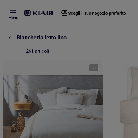
Passa al contenuto principale
Scegli il tuo negozio preferito
Menu
Biancheria letto lino
261 articoli
1
/
4