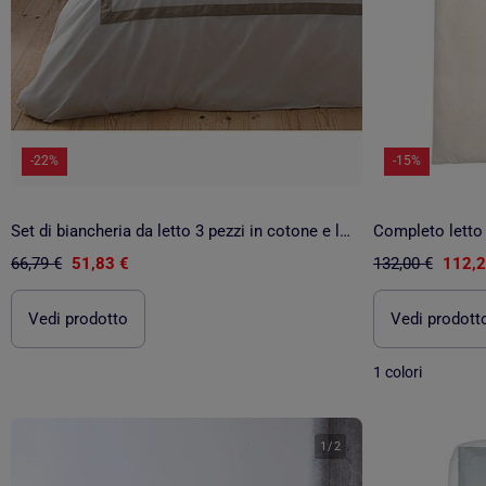
-22%
-15%
Set di biancheria da letto 3 pezzi in cotone e lino
66,79 €
51,83 €
132,00 €
112,2
Vedi prodotto
Vedi prodott
1 colori
1
/
2