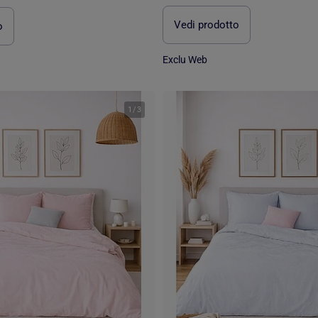
Vedi prodotto
o
Exclu Web
1
/
3