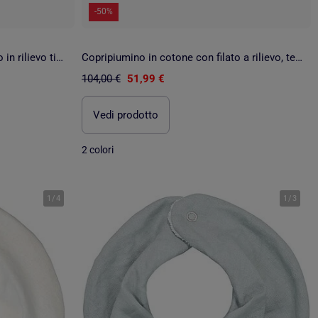
-50%
Copripiumino in cotone con filato in rilievo tinto, tessuto testurizzato. Non include le federe.
Copripiumino in cotone con filato a rilievo, tessuto testurizzato. Non include le federe.
104,00 €
51,99 €
Vedi prodotto
2 colori
1
/
4
1
/
3