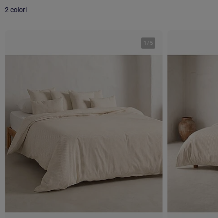
2 colori
1
/
5