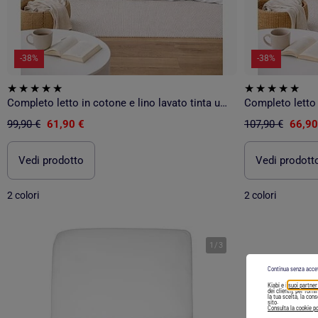
-38%
-38%
Completo letto in cotone e lino lavato tinta unita
99,90 €
61,90 €
107,90 €
66,90
Vedi prodotto
Vedi prodott
2 colori
2 colori
1
/
3
Continua senza acce
Kiabi e i
suoi partner
dei clienti), per forn
la tua scelta, la con
sito.
Consulta la cookie po