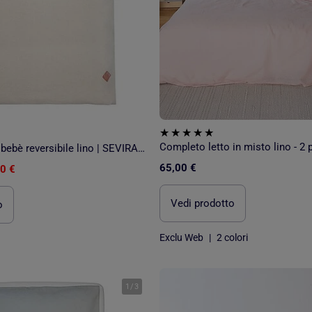
Completo letto in misto lino - 2 
Completo letto bebè reversibile lino | SEVIRA KIDS
65,00 €
0 €
Vedi prodotto
o
Exclu Web
|
2 colori
1
/
3