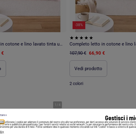
-38%
Completo letto in cotone e lino lavato tinta unita
 €
107,90 €
66,90 €
o
Vedi prodotto
2 colori
1
/
4
ttare x
Gestisci i m
 (29)
utilizzano i cookie per adattare il contenuto del nostro sito alle tue preferenze, per darti accesso alle soluzioni di servizio client
irti offerte e pubblicità personalizzate, [per fornirti servizi relativi ai social network ] o per misurare le performance del nostro sito. 
serveremo per una durata di 6 mesi. Potrai cambiare idea in qualsiasi momento cliccando sul link "Cookie" in basso a sinistra di qualsia
licy