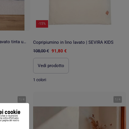
-15%
Completo letto in cotone e lino lavato tinta unita
Copripiumino in lino lavato | SEVIRA KIDS
108,00 €
91,80 €
Vedi prodotto
1 colori
1
/
4
1
/
4
iei cookie
i (chat e recensioni
Una volta effettuata
si pagina del nostro