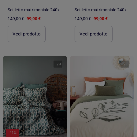
Set letto matrimoniale 240x220 cm+2 federe 63x63 cm in raso di cotone
Set letto matrimoniale 240x220 cm+2 federe 63x63 cm in raso di cotone
149,00 €
99,90 €
149,00 €
99,90 €
Vedi prodotto
Vedi prodotto
1
/
3
1
/
1
-41%