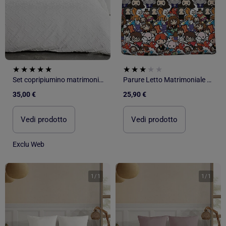
Set copripiumino matrimoniale - 3 pezzi - copripiumino + 2 federe
Parure Letto Matrimoniale Harry Potter Stampata Reversibile, 2 posti, CHIBI
35,00 €
25,90 €
Vedi prodotto
Vedi prodotto
Exclu Web
1
/
1
1
/
1