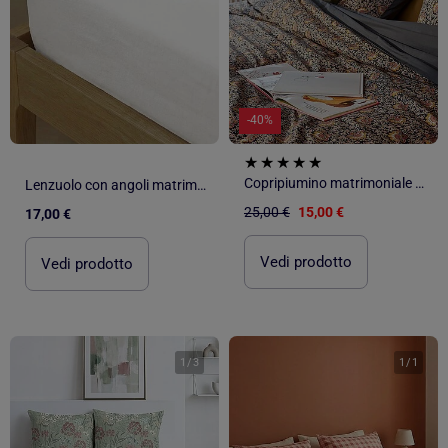
-40%
Copripiumino matrimoniale 240 x 220cm in cotone - Kiabi Home
Lenzuolo con angoli matrimoniale 180 x 200 cm in cotone - Kiabi Home
25,00 €
15,00 €
17,00 €
Vedi prodotto
Vedi prodotto
1
/
3
1
/
1