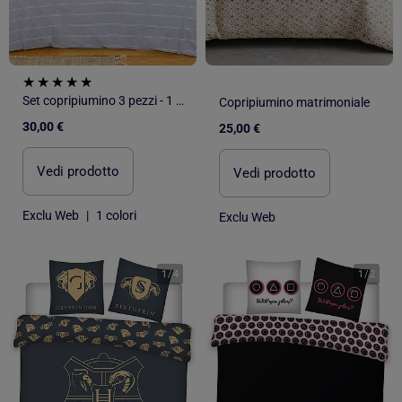
Set copripiumino 3 pezzi - 1 copripiumino + 2 federe
Copripiumino matrimoniale
30,00 €
25,00 €
Vedi prodotto
Vedi prodotto
Exclu Web
|
1 colori
Exclu Web
1
/
4
1
/
2