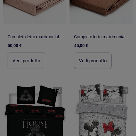
Completo letto matrimoniale 260 x 240 cm in seersucker - Kiabi Home - Blu
Completo letto matrimoniale 240 x 220 cm in seersucker
50,00 €
45,00 €
Vedi prodotto
Vedi prodotto
1
/
2
1
/
3