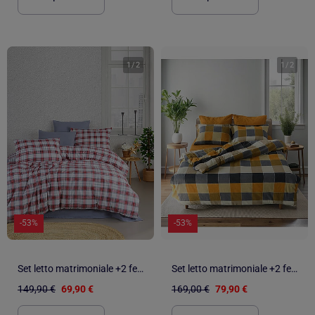
1
/
2
1
/
2
-53%
-53%
Set letto matrimoniale +2 federe 65x65 cm flanella di cotone
Set letto matrimoniale +2 federe 65x65 cm flanella di cotone
149,90 €
69,90 €
169,00 €
79,90 €