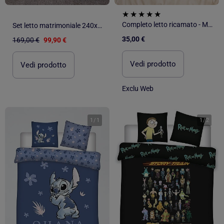
Completo letto ricamato - Matrimoniale
Set letto matrimoniale 240x220 cm+2 federe 63x63 cm in raso di cotone
35,00 €
169,00 €
99,90 €
Vedi prodotto
Vedi prodotto
Exclu Web
1
/
1
1
/
2