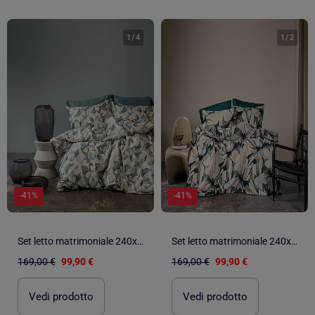
1
/
4
1
/
2
-41%
-41%
Set letto matrimoniale 240x220 cm+2 federe 63x63 cm in raso di cotone
Set letto matrimoniale 240x220 cm+2 federe 63x63 cm in raso di cotone
169,00 €
99,90 €
169,00 €
99,90 €
Vedi prodotto
Vedi prodotto