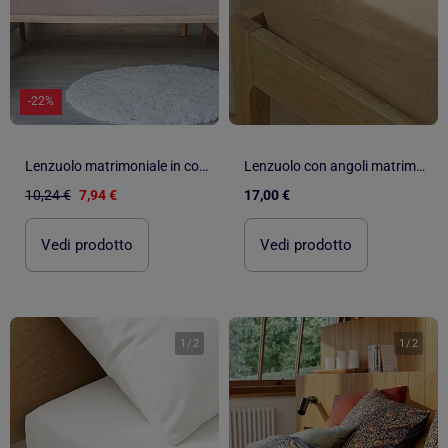
-22%
Lenzuolo matrimoniale in cotone certificato Oeko tex
Lenzuolo con angoli matrimoniale 180 x 200 cm in cotone - Kiabi Home
10,24 €
7,94 €
17,00 €
Vedi prodotto
Vedi prodotto
1
/
2
1
/
2