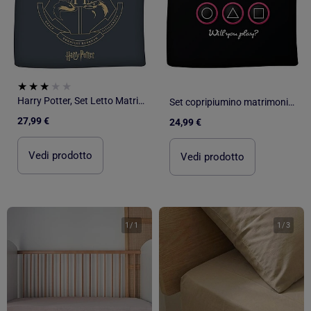
Harry Potter, Set Letto Matrimoniale Stampato Reversibile, STEMMI
Set copripiumino matrimoniale reversibile in cotone Gameuse
27,99 €
24,99 €
Vedi prodotto
Vedi prodotto
1
/
1
1
/
3