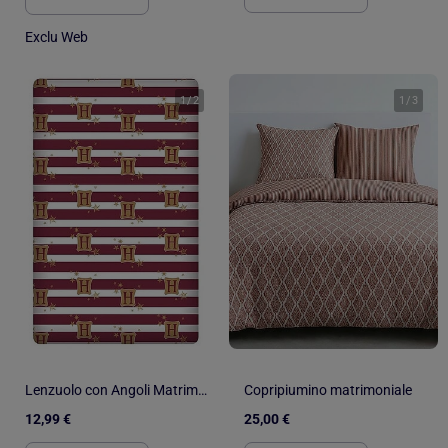
Exclu Web
1
/
2
1
/
3
Lenzuolo con Angoli Matrimoniale in Cotone Harry Potter - Hogwarts
Copripiumino matrimoniale
12,99 €
25,00 €