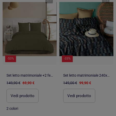
1
/
1
1
/
2
-53%
-33%
Set letto matrimoniale +2 federe 65x65 cm flanella di cotone
Set letto matrimoniale 240x220 cm+2 federe 63x63 cm in raso di cotone
149,90 €
69,90 €
149,00 €
99,90 €
Vedi prodotto
Vedi prodotto
2 colori