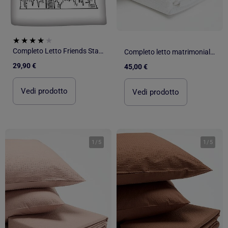
Completo Letto Friends Stampato Reversibile Matrimoniale, NEW-YORK
Completo letto matrimoniale 240 x 220 cm in seersucker
29,90 €
45,00 €
Vedi prodotto
Vedi prodotto
1
/
5
1
/
5