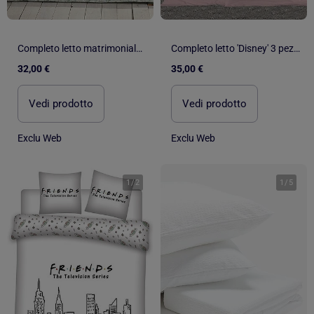
Completo letto matrimoniale 3 pezzi - Copripiumino + 2 federe
Completo letto 'Disney' 3 pezzi - 1 copripiumino matrimoniale + 2 federe
32,00 €
35,00 €
Vedi prodotto
Vedi prodotto
Exclu Web
Exclu Web
1
/
2
1
/
5