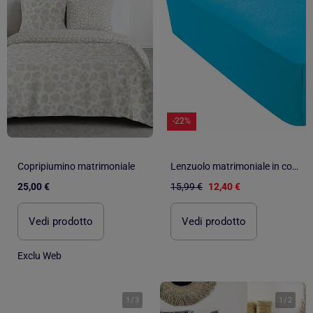
-22%
Copripiumino matrimoniale
Lenzuolo matrimoniale in cotone certificato Oeko tex
25,00 €
15,99 €
12,40 €
Vedi prodotto
Vedi prodotto
Exclu Web
1
/
3
1
/
2