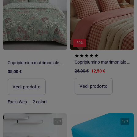
-50%
Copripiumino matrimoniale 240 x 220cm in cotone - Kiabi Home
Copripiumino matrimoniale stampato
25,00 €
12,50 €
35,00 €
Vedi prodotto
Vedi prodotto
Exclu Web
|
2 colori
1
/
3
1
/
3