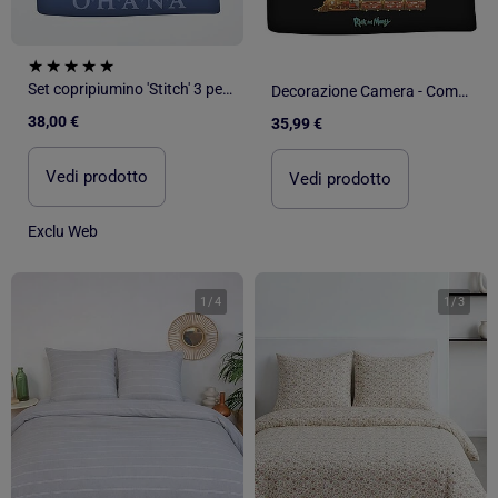
Set copripiumino 'Stitch' 3 pezzi: 1 sacco copripiumino matrimoniale + 2 federe
Decorazione Camera - Completo Letto Matrimoniale in Cotone Rick e Morty - Copripiumino 240x220 cm
38,00 €
35,99 €
Vedi prodotto
Vedi prodotto
Exclu Web
1
/
4
1
/
3