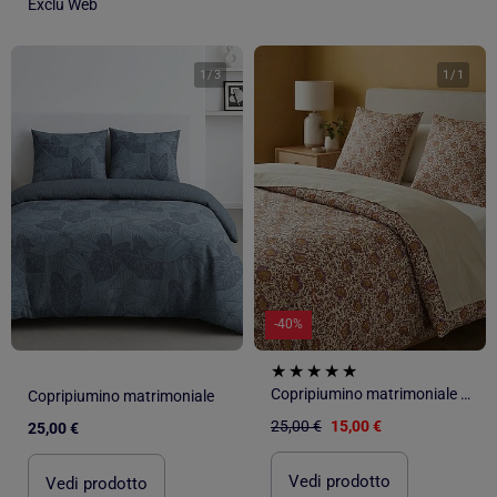
Exclu Web
1
/
3
1
/
1
-40%
Copripiumino matrimoniale 240 x 220cm in cotone - Kiabi Home
Copripiumino matrimoniale
25,00 €
15,00 €
25,00 €
Vedi prodotto
Vedi prodotto