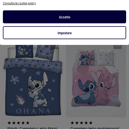
Consulta la cookie policy
Vedi prodotto
Vedi prodotto
Accetto
2 colori
2 colori
Impostare
1
/
3
1
/
4
Stitch, Completo Letto Matrimoniale Stampato Reversibile 100% Cotone, OHANA
Completo letto matrimoniale 240 x 220 cm 'Stitch e Angel'