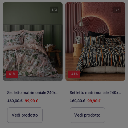
1
/
3
1
/
4
-41%
-41%
Set letto matrimoniale 240x220 cm+2 federe 63x63 cm in raso di cotone
Set letto matrimoniale 240x220 cm+2 federe 63x63 cm in raso di cotone
169,00 €
99,90 €
169,00 €
99,90 €
Vedi prodotto
Vedi prodotto