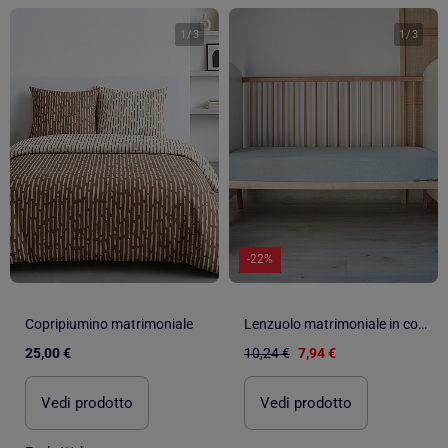
1
/
3
1
/
3
-22%
Copripiumino matrimoniale
Lenzuolo matrimoniale in cotone certificato Oeko tex
25,00 €
10,24 €
7,94 €
Vedi prodotto
Vedi prodotto