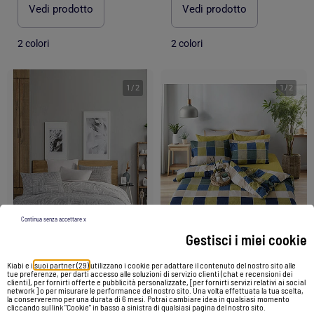
Vedi prodotto
Vedi prodotto
2 colori
2 colori
1
/
2
1
/
2
Continua senza accettare x
Gestisci i miei cookie
-53%
-53%
Kiabi e i
suoi partner (29)
utilizzano i cookie per adattare il contenuto del nostro sito alle
tue preferenze, per darti accesso alle soluzioni di servizio clienti (chat e recensioni dei
clienti), per fornirti offerte e pubblicità personalizzate, [per fornirti servizi relativi ai social
network ] o per misurare le performance del nostro sito. Una volta effettuata la tua scelta,
Set letto matrimoniale +2 federe 65x65 cm flanella di cotone
Set letto matrimoniale +2 federe 65x65 cm flanella di cotone
la conserveremo per una durata di 6 mesi. Potrai cambiare idea in qualsiasi momento
cliccando sul link "Cookie" in basso a sinistra di qualsiasi pagina del nostro sito.
169,00 €
79,90 €
149,90 €
69,90 €