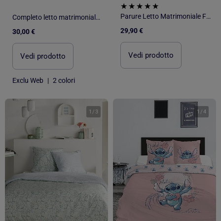
Parure Letto Matrimoniale Friends, Tessuto Oeko?Tex, Stampata Reversibile, Letto 2 posti, NEW?YORK
Completo letto matrimoniale 3 pezzi - Copripiumino + 2 federe
29,90 €
30,00 €
Vedi prodotto
Vedi prodotto
Exclu Web
|
2 colori
1
/
3
1
/
4