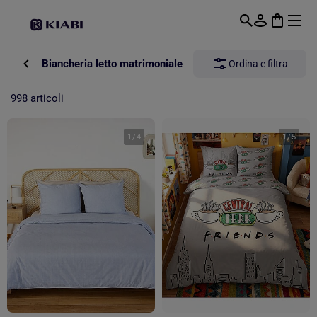
Passa al contenuto principale
Biancheria letto matrimoniale
Ordina e filtra
998 articoli
1
/
4
1
/
5