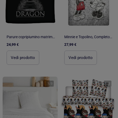
Parure copripiumino matrimoniale reversibile nera House of Dragon
Minnie e Topolino, Completo Letto Matrimoniale Bambini Disney, LOVE
24,99 €
27,99 €
Vedi prodotto
Vedi prodotto
1
/
3
1
/
2