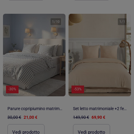
1
/
10
1
/
1
-30%
-53%
Parure copripiumino matrimoniale (240 x 220cm) in cotone - Kiabi Home
Set letto matrimoniale +2 federe 65x65 cm flanella di cotone
30,00 €
21,00 €
149,90 €
69,90 €
Vedi prodotto
Vedi prodotto