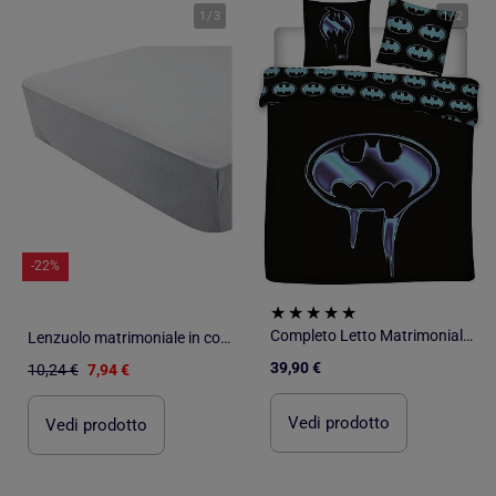
1
/
3
1
/
2
-22%
Completo Letto Matrimoniale Batman in Polycotone Stampato Reversibile, 2 posti - COMICS
Lenzuolo matrimoniale in cotone certificato Oeko tex
39,90 €
10,24 €
7,94 €
Vedi prodotto
Vedi prodotto