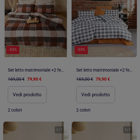
-53%
-53%
Set letto matrimoniale +2 federe 65x65 cm flanella di cotone
Set letto matrimoniale +2 federe 65x65 cm flanella di cotone
169,00 €
79,90 €
169,00 €
79,90 €
Vedi prodotto
Vedi prodotto
2 colori
2 colori
1
/
1
1
/
1