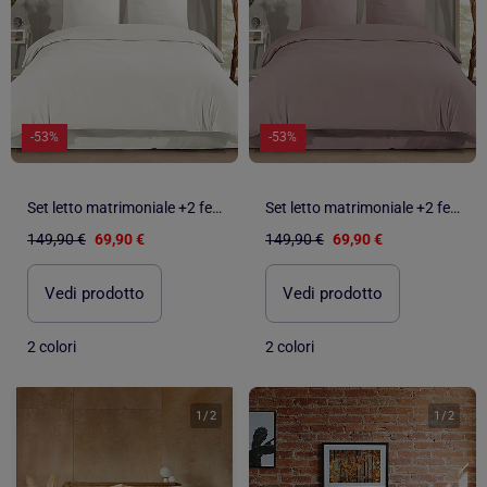
-53%
-53%
Set letto matrimoniale +2 federe 65x65 cm flanella di cotone
Set letto matrimoniale +2 federe 65x65 cm flanella di cotone
149,90 €
69,90 €
149,90 €
69,90 €
Vedi prodotto
Vedi prodotto
2 colori
2 colori
1
/
2
1
/
2