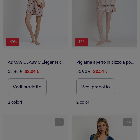
-40%
-40%
ADMAS CLASSIC Elegante canotta a pois con spalline per donna
Pigiama aperto in pizzo a pois a maniche corte da donna ADMAS CLASSIC
53,90 €
32,34 €
55,90 €
33,54 €
Vedi prodotto
Vedi prodotto
2 colori
2 colori
1
/
5
1
/
4