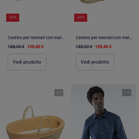
-20%
-20%
Cestino per neonati con materasso, copertura e fitted sheet, pois dorati | SEVIRA KIDS
Cestino per neonati con materasso, copertura e fitted sheet, pois dorati | SEVIRA KIDS
188,00 €
150,40 €
188,00 €
150,40 €
Vedi prodotto
Vedi prodotto
1
/
4
1
/
5