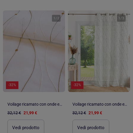
1
/
2
1
/
3
-32%
-32%
Voilage ricamato con onde e pois
Voilage ricamato con onde e pois
32,12 €
21,99 €
32,12 €
21,99 €
Vedi prodotto
Vedi prodotto