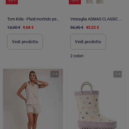
-26%
-20%
Tom Kids - Plaid morbido per bambina con pois dorati
Vestaglia ADMAS CLASSIC a maniche lunghe con pois e fiori per donna
13,00 €
9,68 €
56,90 €
45,52 €
Vedi prodotto
Vedi prodotto
2 colori
1
/
4
1
/
4