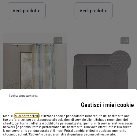
Vedi prodotto
Vedi prodotto
1
/
3
1
/
3
Continua senza accettare x
Gestisci i miei cookie
-54%
-12%
Kiabi e i
suoi partner (29)
utilizzano i cookie per adattare il contenuto del nostro sito alle
tue preferenze, per darti accesso alle soluzioni di servizio clienti (chat e recensioni dei
clienti), per fornirti offerte e pubblicità personalizzate, [per fornirti servizi relativi ai social
network ] o per misurare le performance del nostro sito. Una volta effettuata la tua scelta,
Materassino fasciatoio a pois "Dotty" – ROBA
Tenda a raggiera con righe verticali e pois
la conserveremo per una durata di 6 mesi. Potrai cambiare idea in qualsiasi momento
cliccando sul link "Cookie" in basso a sinistra di qualsiasi pagina del nostro sito.