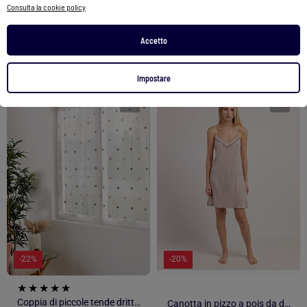
42,90 €
37,90 €
49,34 €
22,52 €
Consulta la cookie policy
Vedi prodotto
Vedi prodotto
Accetto
Impostare
1
/
2
1
/
4
-22%
-20%
Coppia di piccole tende dritte a pois colorati
Canotta in pizzo a pois da donna ADMAS CLASSIC