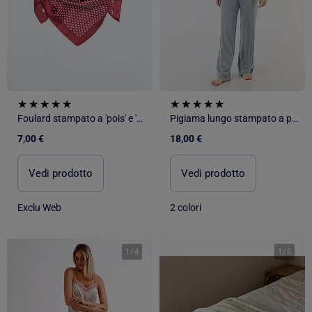
Foulard stampato a 'pois' e 'bandana'
Pigiama lungo stampato a pois - 2 pezzi
7,00 €
18,00 €
Vedi prodotto
Vedi prodotto
Exclu Web
2 colori
1
/
4
1
/
5