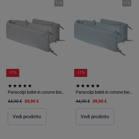
1
/
5
1
/
5
-11%
-11%
Paracolpi bebè in cotone biologico con pois in rilievo – ROBA "Lil Planet
Paracolpi bebè in cotone biologico con pois in rilievo – ROBA "Lil Planet
44,90 €
39,90 €
44,90 €
39,90 €
Vedi prodotto
Vedi prodotto