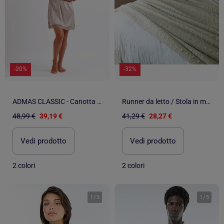
-20%
-32%
ADMAS CLASSIC - Canotta da sposa con spalline in pizzo a pois da donna
Runner da letto / Stola in mohair a pois
48,99 €
39,19 €
41,29 €
28,27 €
Vedi prodotto
Vedi prodotto
2 colori
2 colori
1
/
5
1
/
5