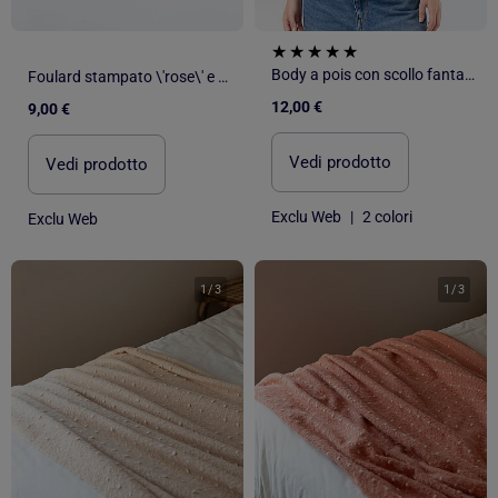
Body a pois con scollo fantasia
Foulard stampato \'rose\' e \'pois\'
12,00 €
9,00 €
Vedi prodotto
Vedi prodotto
Exclu Web
|
2 colori
Exclu Web
1
/
3
1
/
3