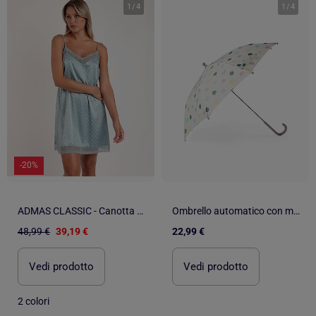
1
/
4
1
/
4
-20%
ADMAS CLASSIC - Canotta da sposa con spalline in pizzo a pois da donna
Ombrello automatico con motivo a pois
48,99 €
39,19 €
22,99 €
Vedi prodotto
Vedi prodotto
2 colori