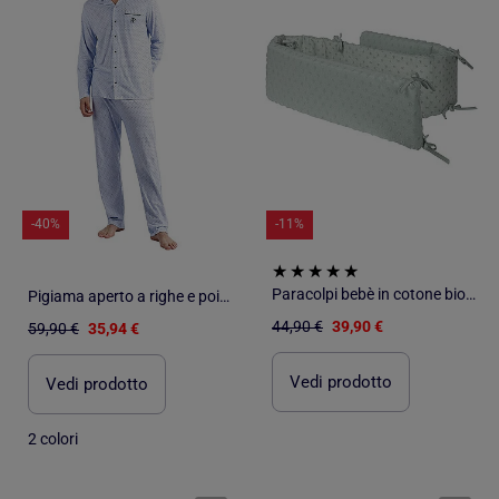
-40%
-11%
Paracolpi bebè in cotone biologico con pois in rilievo – ROBA "Lil Planet
Pigiama aperto a righe e pois a maniche lunghe da uomo ADMAS CLASSIC
44,90 €
39,90 €
59,90 €
35,94 €
Vedi prodotto
Vedi prodotto
2 colori