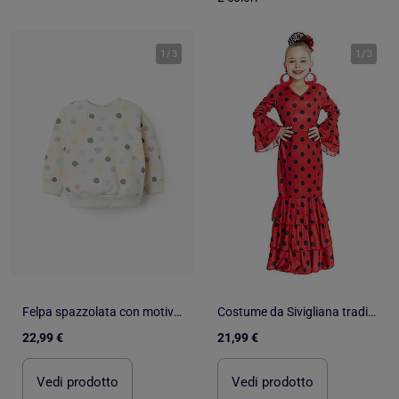
1
/
3
1
/
3
Felpa spazzolata con motivo a cuori e pois
Costume da Sivigliana tradizionale a pois
22,99 €
21,99 €
Vedi prodotto
Vedi prodotto