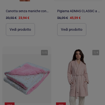
Canotta senza maniche con pois organici da donna ADMAS CLASSIC
Pigiama ADMAS CLASSIC a maniche lunghe con pois e fiori per donna
39,90 €
23,94 €
56,99 €
45,59 €
Vedi prodotto
Vedi prodotto
1
/
5
1
/
4