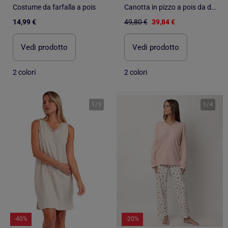
Costume da farfalla a pois
Canotta in pizzo a pois da donna ADMAS CLASSIC
14,99 €
49,80 €
39,84 €
Vedi prodotto
Vedi prodotto
2 colori
2 colori
1
/
5
1
/
4
-40%
-20%