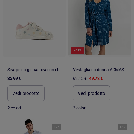
-20%
Scarpe da ginnastica con chiusura a strappo e motivo a pois
Vestaglia da donna ADMAS CLASSIC in pizzo a pois e maniche lunghe
35,99 €
62,15 €
49,72 €
Vedi prodotto
Vedi prodotto
2 colori
2 colori
1
/
4
1
/
5