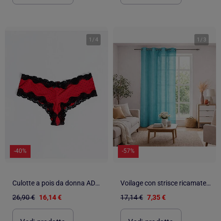
1
/
4
1
/
3
-40%
-57%
Culotte a pois da donna ADMAS
Voilage con strisce ricamate a pois
26,90 €
16,14 €
17,14 €
7,35 €