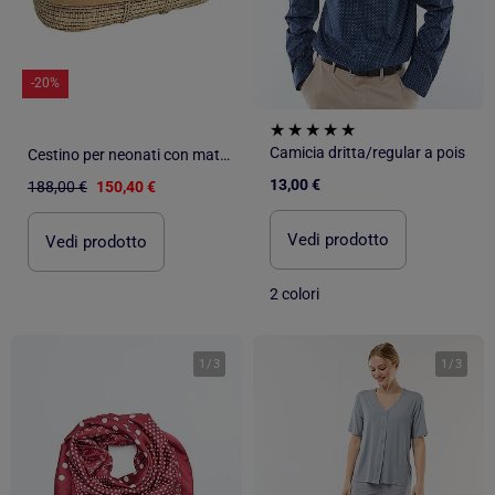
-20%
Camicia dritta/regular a pois
Cestino per neonati con materasso, copertura e fitted sheet, pois dorati | SEVIRA KIDS
13,00 €
188,00 €
150,40 €
Vedi prodotto
Vedi prodotto
2 colori
1
/
3
1
/
3