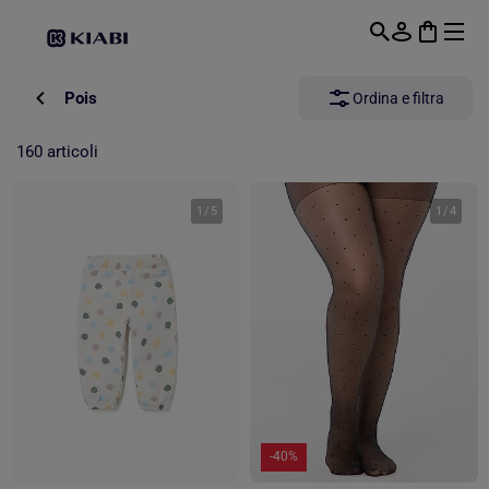
Passa al contenuto principale
Pois
Ordina e filtra
160 articoli
1
/
5
1
/
4
-40%