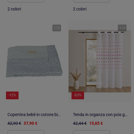
2 colori
2 colori
1
/
5
1
/
3
-12%
-63%
Copertina bebè in cotone bio con motivo a pois in rilievo – "Roba Lil Planet
Tenda in organza con pois geometrici
42,90 €
37,90 €
42,44 €
15,65 €