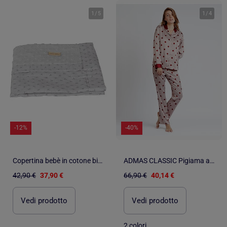
1
/
5
1
/
4
-12%
-40%
Copertina bebè in cotone bio con motivo a pois in rilievo – "Roba Lil Planet
ADMAS CLASSIC Pigiama aperto a maniche lunghe in raso con pois eleganti da donna
42,90 €
37,90 €
66,90 €
40,14 €
Vedi prodotto
Vedi prodotto
2 colori