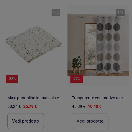
1
/
2
1
/
3
-22%
-77%
Maxi pannolino in mussola con pois
Trasparente con motivo a grandi pois
33,24 €
25,79 €
45,89 €
10,40 €
Vedi prodotto
Vedi prodotto