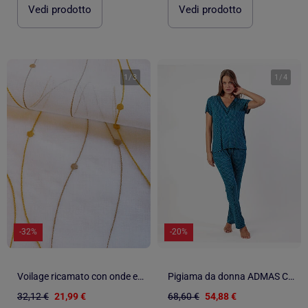
Vedi prodotto
Vedi prodotto
1
/
3
1
/
4
-32%
-20%
Voilage ricamato con onde e pois
Pigiama da donna ADMAS CLASSIC a maniche corte con pizzo a pois
32,12 €
21,99 €
68,60 €
54,88 €