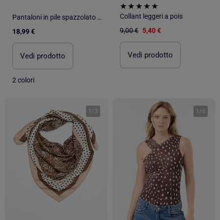
Collant leggeri a pois
Pantaloni in pile spazzolato con motivo a pois
9,00 €
5,40 €
18,99 €
Vedi prodotto
Vedi prodotto
2 colori
1
/
3
1
/
6