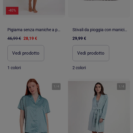
-40%
Pigiama senza maniche a pois biologici da donna ADMAS CLASSIC
Stivali da pioggia con manici in gomma con motivo a pois
46,99 €
28,19 €
29,99 €
Vedi prodotto
Vedi prodotto
1 colori
2 colori
1
/
4
1
/
4