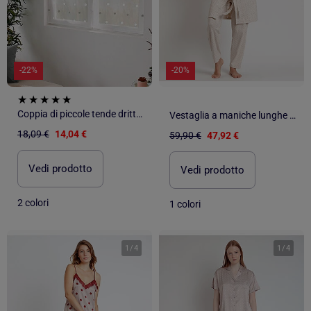
-22%
-20%
Coppia di piccole tende dritte a pois colorati
Vestaglia a maniche lunghe con pois organici ADMAS CLASSIC per donna
18,09 €
14,04 €
59,90 €
47,92 €
Vedi prodotto
Vedi prodotto
2 colori
1 colori
1
/
4
1
/
4