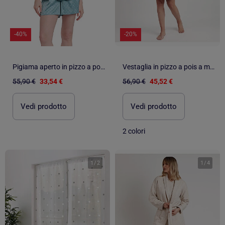
-40%
-20%
Pigiama aperto in pizzo a pois a maniche corte da donna ADMAS CLASSIC
Vestaglia in pizzo a pois a maniche lunghe da donna ADMAS CLASSIC
55,90 €
33,54 €
56,90 €
45,52 €
Vedi prodotto
Vedi prodotto
2 colori
1
/
2
1
/
4