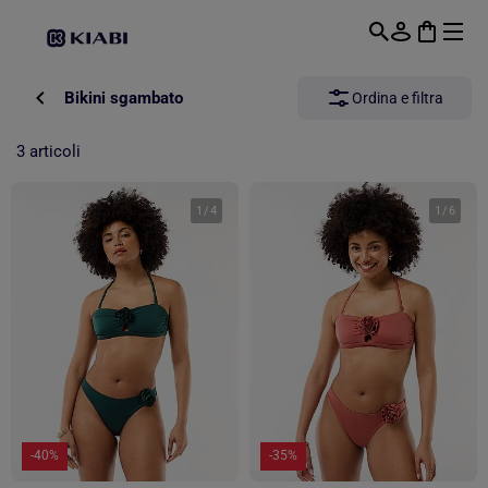
Passa al contenuto principale
Bikini sgambato
Ordina e filtra
3 articoli
1
/
4
1
/
6
-40%
-35%