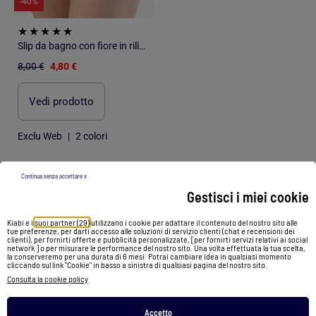
-40%
Slip da bagno con fiore in rilievo
8,00 €
4,80 €
Vedi prodotto
Exclu Web
|
2 colori
Continua senza accettare x
/
Home
Bikini sgambato
Gestisci i miei cookie
Raccomandazioni
Kiabi e i
suoi partner (29)
utilizzano i cookie per adattare il contenuto del nostro sito alle
tue preferenze, per darti accesso alle soluzioni di servizio clienti (chat e recensioni dei
clienti), per fornirti offerte e pubblicità personalizzate, [per fornirti servizi relativi ai social
network ] o per misurare le performance del nostro sito. Una volta effettuata la tua scelta,
Felpa stampata
Gambali
Bikini triangoli
la conserveremo per una durata di 6 mesi. Potrai cambiare idea in qualsiasi momento
cliccando sul link "Cookie" in basso a sinistra di qualsiasi pagina del nostro sito.
Bikini tanga
Jeans gamba dritta
Consulta la cookie policy
Vestito verde girocollo
Accetto