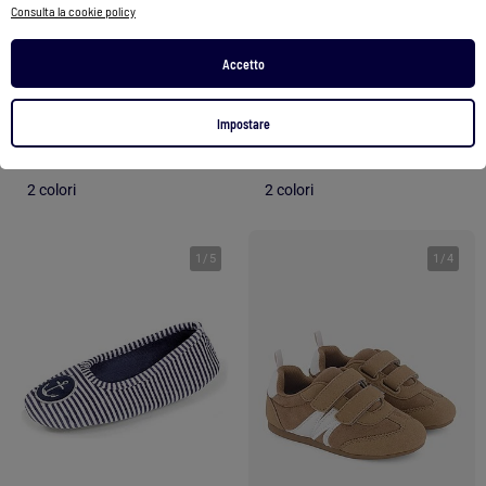
Consulta la cookie policy
Mocassini con frange
Scarpe Mary Jane pre-walker verniciate con chiusura a strappo
Accetto
34,90 €
29,90 €
25,99 €
Impostare
Vedi prodotto
Vedi prodotto
2 colori
2 colori
1
/
5
1
/
4