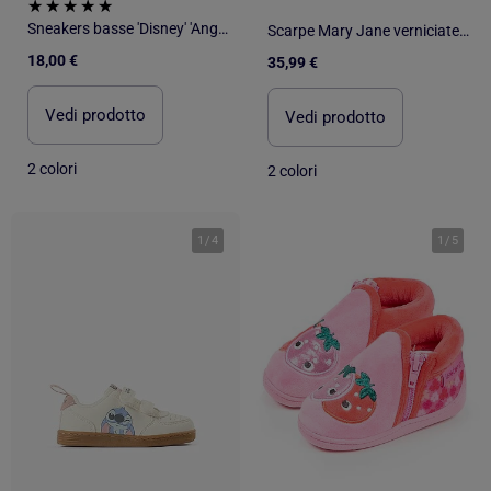
Sneakers basse 'Disney' 'Angel'
Scarpe Mary Jane verniciate con chiusura a strappo
18,00 €
35,99 €
Vedi prodotto
Vedi prodotto
2 colori
2 colori
1
/
4
1
/
5