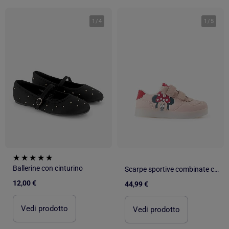
1
/
4
1
/
5
Ballerine con cinturino
Scarpe sportive combinate con luci con minnie
12,00 €
44,99 €
Vedi prodotto
Vedi prodotto