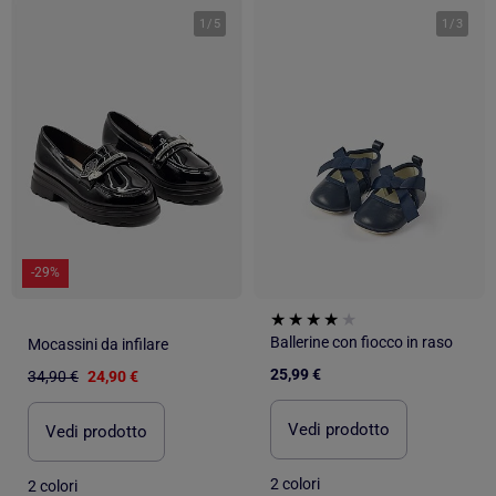
1
/
5
1
/
3
-29%
Ballerine con fiocco in raso
Mocassini da infilare
25,99 €
34,90 €
24,90 €
Vedi prodotto
Vedi prodotto
2 colori
2 colori