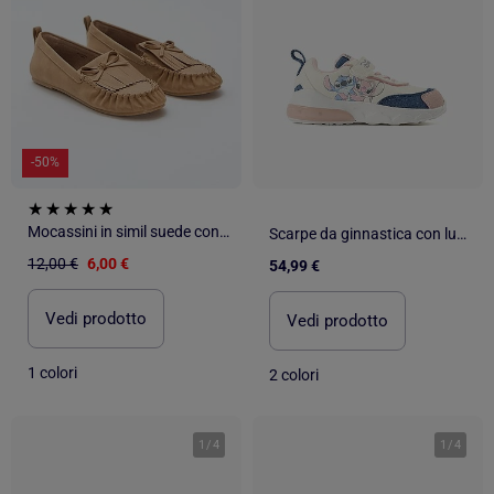
-50%
Mocassini in simil suede con frange
Scarpe da ginnastica con luci e stampa Stitch & Angel
12,00 €
6,00 €
54,99 €
Vedi prodotto
Vedi prodotto
1 colori
2 colori
1
/
4
1
/
4