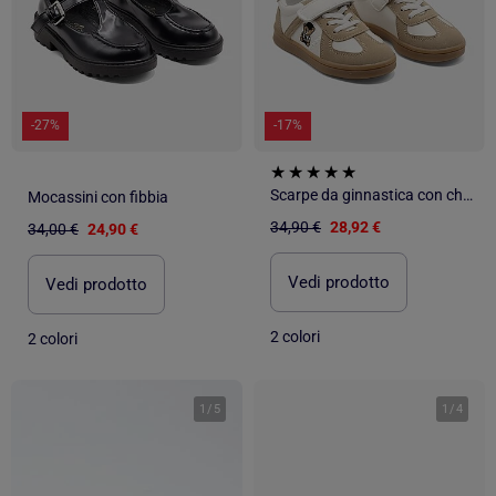
-27%
-17%
Scarpe da ginnastica con chiusura a velcro
Mocassini con fibbia
34,90 €
28,92 €
34,00 €
24,90 €
Vedi prodotto
Vedi prodotto
2 colori
2 colori
1
/
5
1
/
4