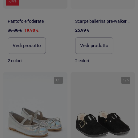
-34%
Pantofole foderate
Scarpe ballerina pre-walker con chiusura a strappo
30,00 €
19,90 €
25,99 €
Vedi prodotto
Vedi prodotto
2 colori
2 colori
1
/
5
1
/
5