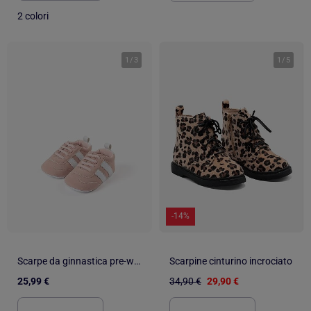
2 colori
1
/
3
1
/
5
-14%
Scarpe da ginnastica pre-walker a righe
Scarpine cinturino incrociato
25,99 €
34,90 €
29,90 €