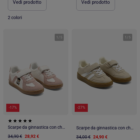
Vedi prodotto
Vedi prodotto
2 colori
1
/
5
1
/
5
-17%
-27%
Scarpe da ginnastica con chiusura a velcro
Scarpe da ginnastica con chiusura a velcro
34,90 €
28,92 €
34,00 €
24,90 €