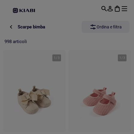
Passa al contenuto principale
Scarpe bimba
Ordina e filtra
998 articoli
1
/
3
1
/
3