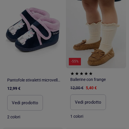
-55%
Ballerine con frange
Pantofole stivaletti microvelluto con sostegno rinforzato, neonato bambina Isotoner
12,00 €
5,40 €
12,99 €
Vedi prodotto
Vedi prodotto
1 colori
2 colori