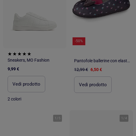
-50%
Sneakers, MO Fashion
Pantofole ballerine con elastico, leggero e confortevole, bambina Isotoner
9,99 €
12,99 €
6,50 €
Vedi prodotto
Vedi prodotto
2 colori
1
/
5
1
/
4