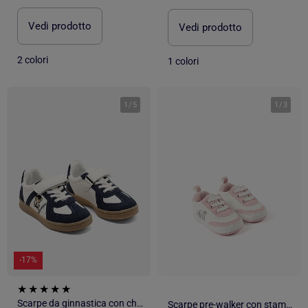
Vedi prodotto
Vedi prodotto
2 colori
1 colori
1
/
5
1
/
3
-17%
Scarpe da ginnastica con chiusura a velcro
Scarpe pre-walker con stampa Minnie