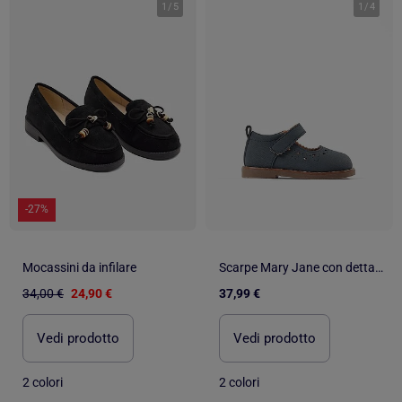
1
/
5
1
/
4
-27%
Mocassini da infilare
Scarpe Mary Jane con dettagli traforati
34,00 €
24,90 €
37,99 €
Vedi prodotto
Vedi prodotto
2 colori
2 colori