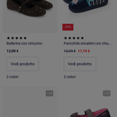
-20%
Ballerine con cinturino
Pantofole stivaletti con chiusura in velcro, buon supporto neonato bambina Isotoner
12,00 €
13,99 €
11,19 €
Vedi prodotto
Vedi prodotto
2 colori
2 colori
1
/
4
1
/
5