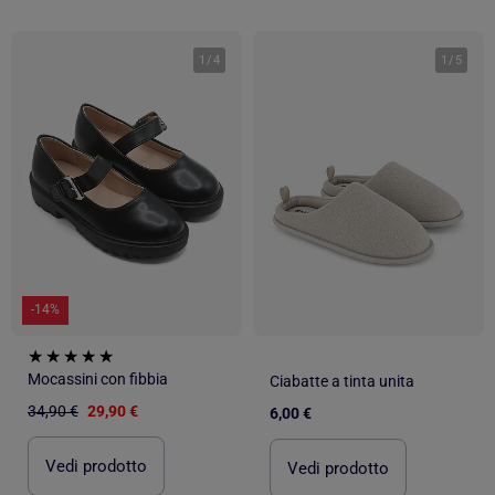
1
/
4
1
/
5
-14%
Mocassini con fibbia
Ciabatte a tinta unita
34,90 €
29,90 €
6,00 €
Vedi prodotto
Vedi prodotto