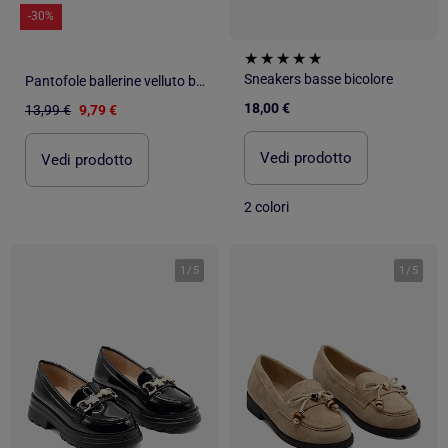
-30%
Sneakers basse bicolore
Pantofole ballerine velluto bambina Isotoner
18,00 €
13,99 €
9,79 €
Vedi prodotto
Vedi prodotto
2 colori
1
/
5
1
/
5