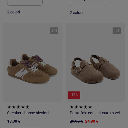
2 colori
2 colori
1
/
4
1
/
5
-17%
Sneakers basse bicolori
Pantofole con chiusura a velcro
18,00 €
29,90 €
24,90 €