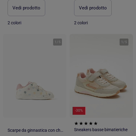
Vedi prodotto
Vedi prodotto
2 colori
2 colori
1
/
5
1
/
5
-30%
Sneakers basse bimatieriche
Scarpe da ginnastica con chiusura a strappo e motivo a pois