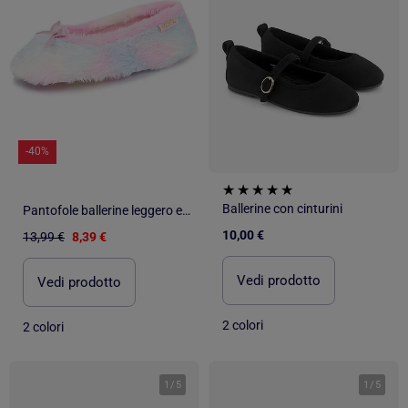
-40%
Ballerine con cinturini
Pantofole ballerine leggero e confortevole, facile da bambina Isotoner
10,00 €
13,99 €
8,39 €
Vedi prodotto
Vedi prodotto
2 colori
2 colori
1
/
5
1
/
5