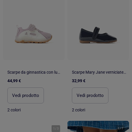
Scarpe da ginnastica con luci e suola antiscivolo
Scarpe Mary Jane verniciate con chiusura a strappo
44,99 €
32,99 €
Vedi prodotto
Vedi prodotto
2 colori
2 colori
1
/
3
1
/
7