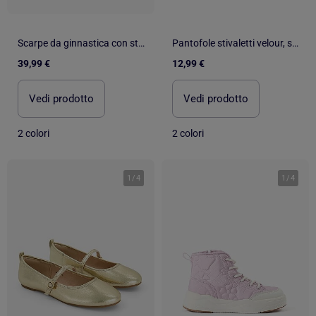
Scarpe da ginnastica con stampa Stitch e cinghie con chiusura a strappo
Pantofole stivaletti velour, supporto rinforzato, chiusura a neonato bambina Isotoner
39,99 €
12,99 €
Vedi prodotto
Vedi prodotto
2 colori
2 colori
1
/
4
1
/
4