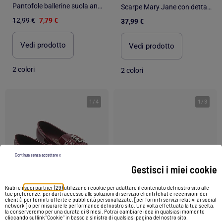
Pantofole ballerine suola antiscivolo bambina Isotoner
Scarpe Mary Jane con dettagli traforati
12,99 €
7,79 €
37,99 €
Vedi prodotto
Vedi prodotto
2 colori
2 colori
1
/
4
1
/
3
Continua senza accettare x
Gestisci i miei cookie
Kiabi e i
suoi partner (29)
utilizzano i cookie per adattare il contenuto del nostro sito alle
tue preferenze, per darti accesso alle soluzioni di servizio clienti (chat e recensioni dei
clienti), per fornirti offerte e pubblicità personalizzate, [per fornirti servizi relativi ai social
network ] o per misurare le performance del nostro sito. Una volta effettuata la tua scelta,
la conserveremo per una durata di 6 mesi. Potrai cambiare idea in qualsiasi momento
-14%
cliccando sul link "Cookie" in basso a sinistra di qualsiasi pagina del nostro sito.