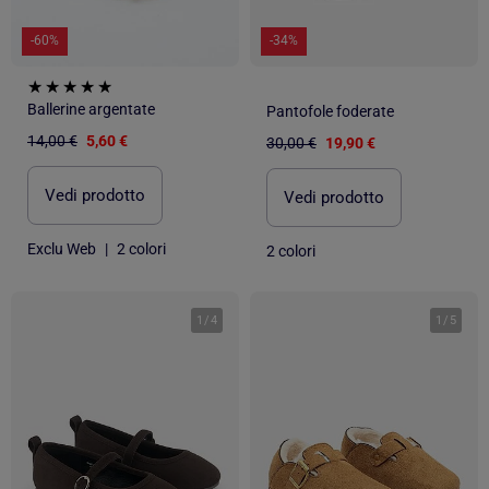
-60%
-34%
Ballerine argentate
Pantofole foderate
14,00 €
5,60 €
30,00 €
19,90 €
Vedi prodotto
Vedi prodotto
Exclu Web
|
2 colori
2 colori
1
/
4
1
/
5