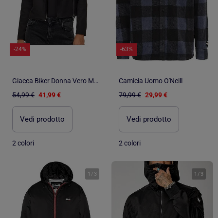
-24%
-63%
Giacca Biker Donna Vero Moda
Camicia Uomo O'Neill
54,99 €
41,99 €
79,99 €
29,99 €
Vedi prodotto
Vedi prodotto
2 colori
2 colori
1
/
3
1
/
3