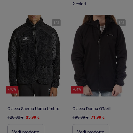
2 colori
1
/
2
1
/
2
-70%
-64%
Giacca Sherpa Uomo Umbro
Giacca Donna O'Neill
120,00 €
35,99 €
199,99 €
71,99 €
Vedi prodotto
Vedi prodotto