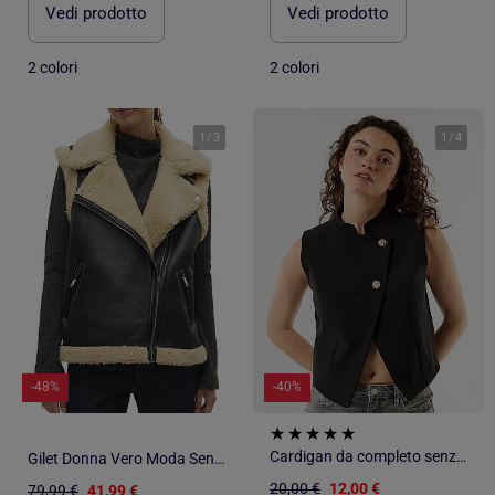
Vedi prodotto
Vedi prodotto
2 colori
2 colori
1
/
3
1
/
4
-48%
-40%
Cardigan da completo senza maniche con apertura simmetrica
Gilet Donna Vero Moda Senza Maniche
20,00 €
12,00 €
79,99 €
41,99 €