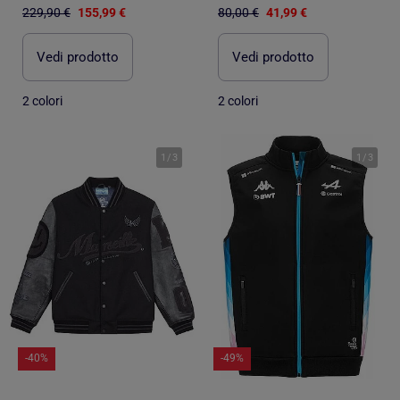
229,90 €
155,99 €
80,00 €
41,99 €
Vedi prodotto
Vedi prodotto
2 colori
2 colori
1
/
3
1
/
3
-40%
-49%