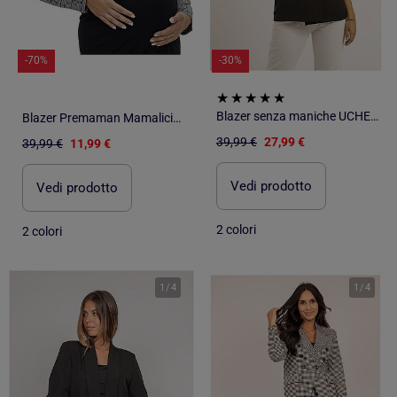
-70%
-30%
Blazer senza maniche UCHENA
Blazer Premaman Mamalicious da Donna
39,99 €
27,99 €
39,99 €
11,99 €
Vedi prodotto
Vedi prodotto
2 colori
2 colori
1
/
4
1
/
4