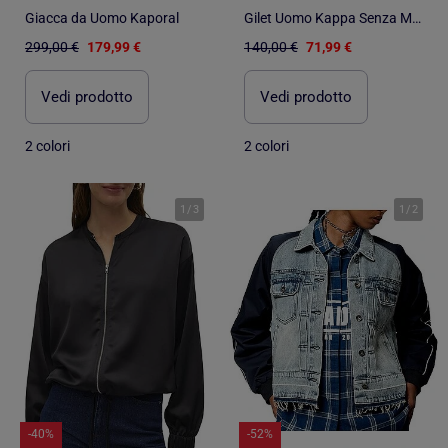
Giacca da Uomo Kaporal
Gilet Uomo Kappa Senza Maniche
299,00 €
179,99 €
140,00 €
71,99 €
Vedi prodotto
Vedi prodotto
2 colori
2 colori
1
/
3
1
/
2
-40%
-52%