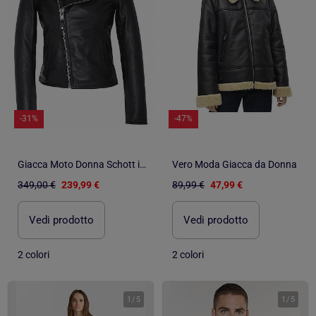
-31%
-47%
Giacca Moto Donna Schott in Pelle
Vero Moda Giacca da Donna
349,00 €
239,99 €
89,99 €
47,99 €
Vedi prodotto
Vedi prodotto
2 colori
2 colori
1
/
5
1
/
5