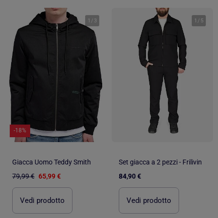
1
/
3
1
/
5
-18%
Giacca Uomo Teddy Smith
Set giacca a 2 pezzi - Frilivin
79,99 €
65,99 €
84,90 €
Vedi prodotto
Vedi prodotto