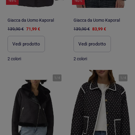
-49%
-40%
Giacca da Uomo Kaporal
Giacca da Uomo Kaporal
139,90 €
71,99 €
139,90 €
83,99 €
Vedi prodotto
Vedi prodotto
2 colori
2 colori
1
/
4
1
/
4