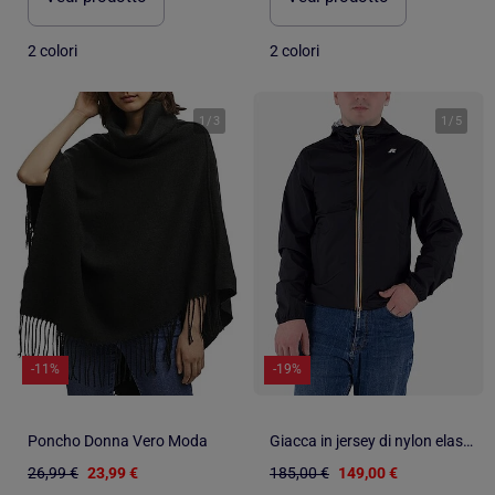
2 colori
2 colori
1
/
3
1
/
5
-11%
-19%
Poncho Donna Vero Moda
Giacca in jersey di nylon elasticizzato - K-Way
26,99 €
23,99 €
185,00 €
149,00 €