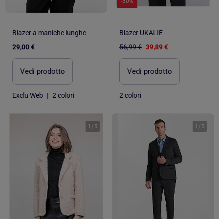
-30%
Blazer a maniche lunghe
Blazer UKALIE
29,00 €
56,99 €
39,89 €
Vedi prodotto
Vedi prodotto
Exclu Web
|
2 colori
2 colori
1
/
5
1
/
5