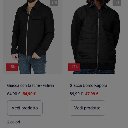
1
/
5
1
/
3
-15%
-47%
Giacca con tasche - Frilivin
Giacca Uomo Kaporal
64,90 €
54,90 €
89,90 €
47,99 €
Vedi prodotto
Vedi prodotto
2 colori