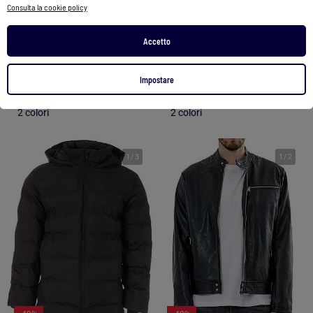
Consulta la cookie policy
Giacca Uomo O'Neill
Giacca Donna Tommy Hilfiger
Accetto
199,99 €
83,99 €
229,90 €
155,99 €
Vedi prodotto
Vedi prodotto
Impostare
2 colori
2 colori
1
/
3
1
/
2