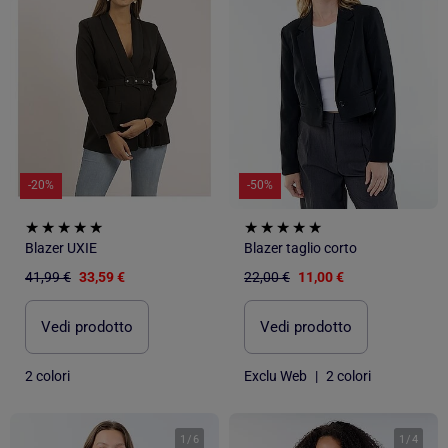
-20%
-50%
Blazer UXIE
Blazer taglio corto
41,99 €
33,59 €
22,00 €
11,00 €
Vedi prodotto
Vedi prodotto
2 colori
Exclu Web
|
2 colori
1
/
6
1
/
4