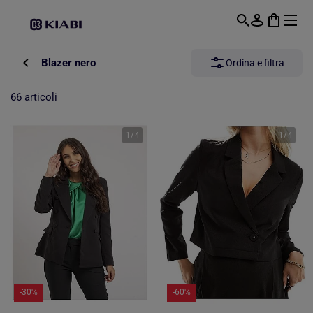
Passa al contenuto principale
Blazer nero
Ordina e filtra
66 articoli
1
/
4
1
/
4
-30%
-60%