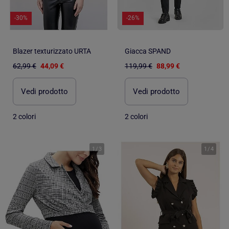
-30%
-26%
Blazer texturizzato URTA
Giacca SPAND
62,99 €
44,09 €
119,99 €
88,99 €
Vedi prodotto
Vedi prodotto
2 colori
2 colori
1
/
3
1
/
4