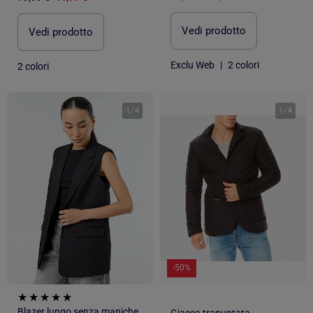
Vedi prodotto
Vedi prodotto
Exclu Web
|
2 colori
2 colori
1
/
4
1
/
4
-50%
Blazer lungo senza maniche
Giacca trapuntata