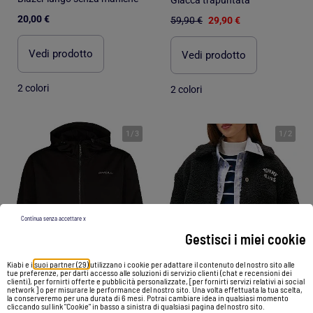
20,00 €
59,90 €
29,90 €
Vedi prodotto
Vedi prodotto
2 colori
2 colori
1
/
3
1
/
2
Continua senza accettare x
Gestisci i miei cookie
Kiabi e i
suoi partner (29)
utilizzano i cookie per adattare il contenuto del nostro sito alle
tue preferenze, per darti accesso alle soluzioni di servizio clienti (chat e recensioni dei
clienti), per fornirti offerte e pubblicità personalizzate, [per fornirti servizi relativi ai social
network ] o per misurare le performance del nostro sito. Una volta effettuata la tua scelta,
-58%
-32%
la conserveremo per una durata di 6 mesi. Potrai cambiare idea in qualsiasi momento
cliccando sul link "Cookie" in basso a sinistra di qualsiasi pagina del nostro sito.