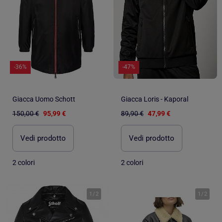
-36%
-47%
Giacca Uomo Schott
Giacca Loris - Kaporal
150,00 €
95,99 €
89,90 €
47,99 €
Vedi prodotto
Vedi prodotto
2 colori
2 colori
1
/
2
1
/
2