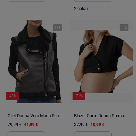
2 colori
1
/
3
1
/
3
-48%
-71%
Gilet Donna Vero Moda Senza Maniche
Blazer Corto Donna Premaman Mamalicious
79,99 €
41,99 €
37,99 €
10,99 €