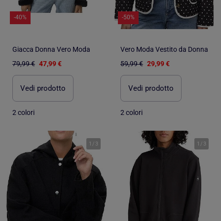
-40%
-50%
Giacca Donna Vero Moda
Vero Moda Vestito da Donna
79,99 €
47,99 €
59,99 €
29,99 €
Vedi prodotto
Vedi prodotto
2 colori
2 colori
1
/
3
1
/
3