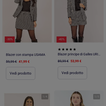
-30%
-40%
Blazer principe di Galles URIELLE
Blazer con stampa USAMA
89,99 €
53,99 €
59,99 €
41,99 €
Vedi prodotto
Vedi prodotto
1
/
4
1
/
5