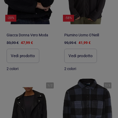
-20%
-58%
Giacca Donna Vero Moda
Piumino Uomo O'Neill
59,99 €
47,99 €
99,99 €
41,99 €
Vedi prodotto
Vedi prodotto
2 colori
2 colori
1
/
2
1
/
3