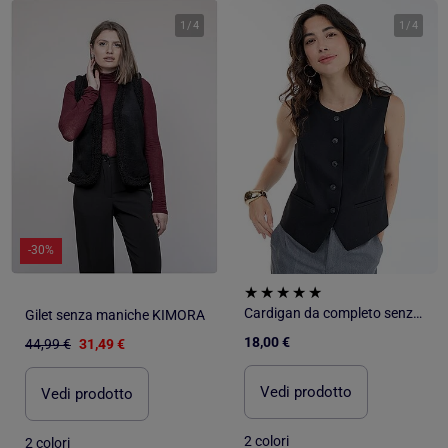
1
/
4
1
/
4
-30%
Cardigan da completo senza maniche a tinta unita
Gilet senza maniche KIMORA
18,00 €
44,99 €
31,49 €
Vedi prodotto
Vedi prodotto
2 colori
2 colori