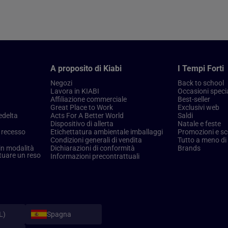
A proposito di Kiabi
I Tempi Forti
Negozi
Back to school
Lavora in KIABI
Occasioni specia
Affiliazione commerciale
Best-seller
Great Place to Work
Exclusivi web
edelta
Acts For A Better World
Saldi
Dispositivo di allerta
Natale e feste
i recesso
Etichettatura ambientale imballaggi
Promozioni e sc
Condizioni generali di vendita
Tutto a meno di
in modalità
Dichiarazioni di conformità
Brands
ttuare un reso
Informazioni precontrattuali
L)
Spagna