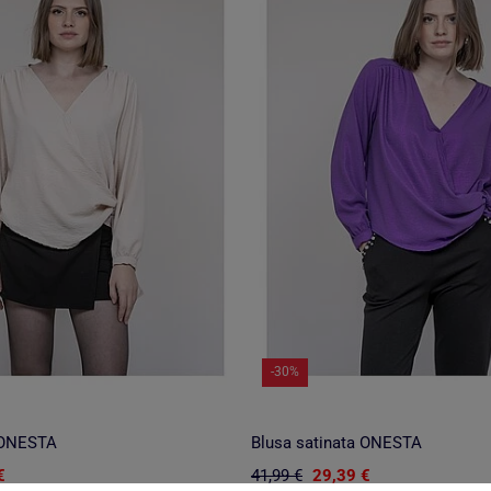
-30%
 ONESTA
Blusa satinata ONESTA
€
41,99 €
29,39 €