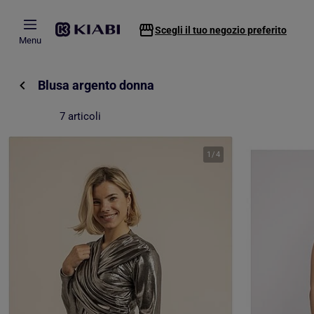
Passa al contenuto principale
Scegli il tuo negozio preferito
Menu
Blusa argento donna
7 articoli
1
/
4