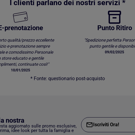
I clienti parlano dei nostri servizi *
E-prenotazione
Punto Ritiro
rto qualità/prezzo eccellente
"Spedizione perfetta Person
izio e-prenotazione sempre
punto gentile e disponibil
ale e comodissimo Personale
09/02/2025
n store educato e gentile
limenti, continuate così!"
10/01/2025
* Fonte: questionario post-acquisto
lla nostra
Iscriviti Ora!
esta aggiornato sulle promo esclusive,
rima, idee look per tutta la famiglia e