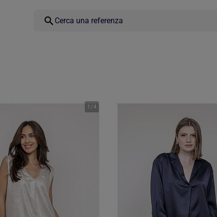
1
/
4