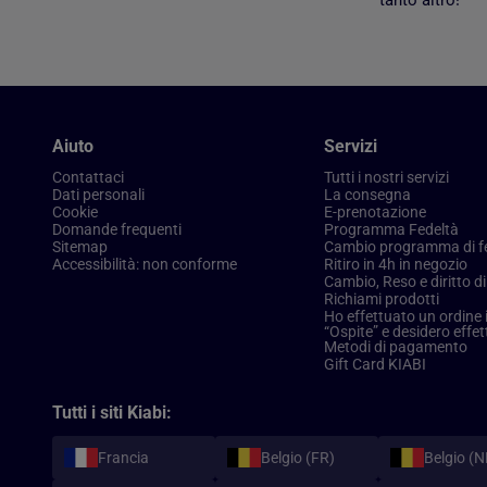
Aiuto
Servizi
Contattaci
Tutti i nostri servizi
Dati personali
La consegna
Cookie
E-prenotazione
Domande frequenti
Programma Fedeltà
Sitemap
Cambio programma di f
Accessibilità: non conforme
Ritiro in 4h in negozio
Cambio, Reso e diritto d
Richiami prodotti
Ho effettuato un ordine 
“Ospite” e desidero effe
Metodi di pagamento
Gift Card KIABI
Tutti i siti Kiabi:
Francia
Belgio (FR)
Belgio (N