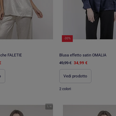
-30%
iche FALETIE
Blusa effetto satin OMALIA
€
49,99 €
34,99 €
o
Vedi prodotto
2 colori
1
/
4