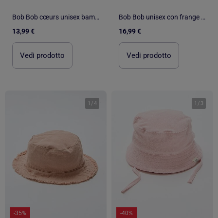
Bob Bob cœurs unisex bambino Isotoner
Bob Bob unisex con frange unisex adulto Isotoner
13,99 €
16,99 €
Vedi prodotto
Vedi prodotto
1
/
4
1
/
3
-35%
-40%