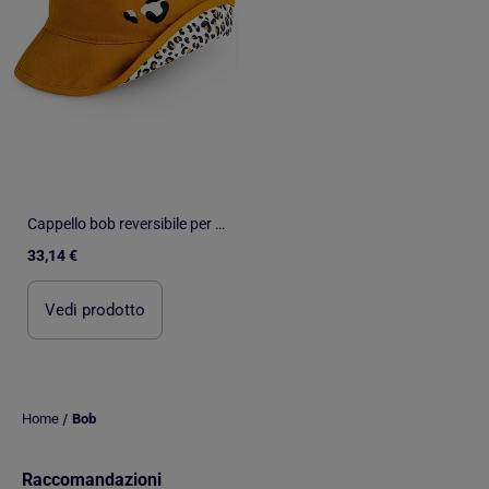
Cappello bob reversibile per bambino upf50 | Ki ET LA
33,14 €
Vedi prodotto
/
Home
Bob
Raccomandazioni