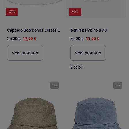
-28%
-65%
Cappello Bob Donna Ellesse in Sherpa
T-shirt bambino BOB
25,00 €
17,99 €
34,00 €
11,90 €
Vedi prodotto
Vedi prodotto
2 colori
1
/
2
1
/
2