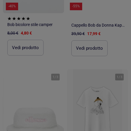
-40%
-55%
Bob bicolore stile camper
Cappello Bob da Donna Kaporal
8,00 €
4,80 €
39,90 €
17,99 €
Vedi prodotto
Vedi prodotto
1
/
3
1
/
3