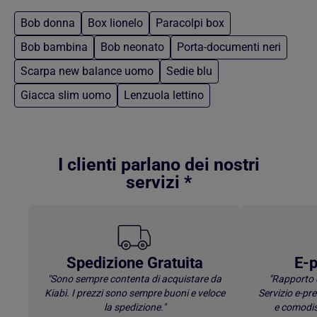
Bob donna
Box lionelo
Paracolpi box
Bob bambina
Bob neonato
Porta-documenti neri
Scarpa new balance uomo
Sedie blu
Giacca slim uomo
Lenzuola lettino
Torna al contenuto principale
I clienti parlano dei nostri
servizi *
Spedizione Gratuita
E-p
"Sono sempre contenta di acquistare da
"Rapporto 
Kiabi. I prezzi sono sempre buoni e veloce
Servizio e-p
la spedizione."
e comodis