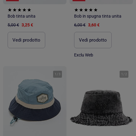
Bob tinta unita
Bob in spugna tinta unita
5,00 €
3,25 €
6,00 €
3,60 €
Vedi prodotto
Vedi prodotto
Exclu Web
1
/
3
1
/
2