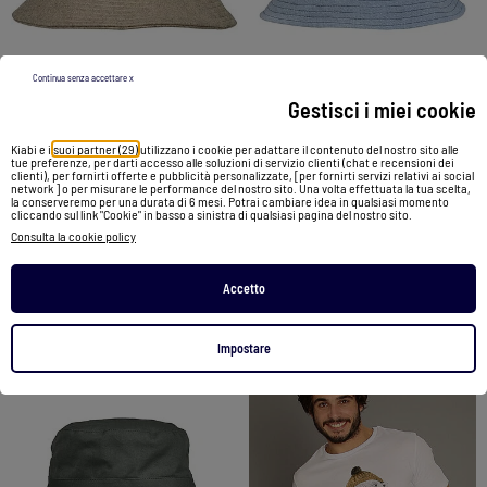
Continua senza accettare x
-29%
-30%
Gestisci i miei cookie
Bob classico regolabile unisex adulto Isotoner
Kiabi e i
suoi partner (29)
utilizzano i cookie per adattare il contenuto del nostro sito alle
Bob Donna Vero Moda
tue preferenze, per darti accesso alle soluzioni di servizio clienti (chat e recensioni dei
clienti), per fornirti offerte e pubblicità personalizzate, [per fornirti servizi relativi ai social
15,99 €
11,19 €
16,99 €
11,99 €
network ] o per misurare le performance del nostro sito. Una volta effettuata la tua scelta,
la conserveremo per una durata di 6 mesi. Potrai cambiare idea in qualsiasi momento
cliccando sul link "Cookie" in basso a sinistra di qualsiasi pagina del nostro sito.
Vedi prodotto
Vedi prodotto
Consulta la cookie policy
Accetto
2 colori
Impostare
1
/
1
1
/
3