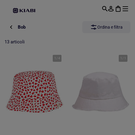
Passa al contenuto principale
Bob
Ordina e filtra
13 articoli
1
/
4
1
/
1