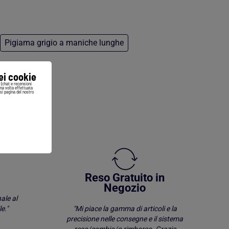
Pigiama grigio a maniche lunghe
iei cookie
i (chat e recensioni
Una volta effettuata
si pagina del nostro
Reso Gratuito in
Negozio
ale al
e."
"Mi piace la gamma di articoli e la
precisione nelle consegne e il sistema