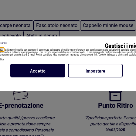
carpe neonata
Fasciatoio neonato
Cappello minnie mouse
pieghevole
Abito in denim
ttare x
Gestisci i m
 (29)
utilizzano i cookie per adattare il contenuto del nostro sito alle tue preferenze, per darti accesso alle soluzioni di servizio client
irti offerte e pubblicità personalizzate, [per fornirti servizi relativi ai social network ] o per misurare le performance del nostro sito. 
serveremo per una durata di 6 mesi. Potrai cambiare idea in qualsiasi momento cliccando sul link "Cookie" in basso a sinistra di qualsia
licy
Accetto
Impostare
I clienti parlano dei nostri servizi *
E-prenotazione
Punto Ritiro
rto qualità/prezzo eccellente
"Spedizione perfetta Person
izio e-prenotazione sempre
punto gentile e disponibil
ale e comodissimo Personale
09/02/2025