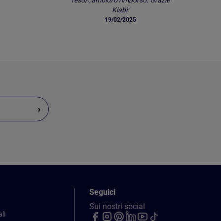
reso/cambio/o rimborso. Grazie
Kiabi"
19/02/2025
›
Seguici
Sui nostri social
li