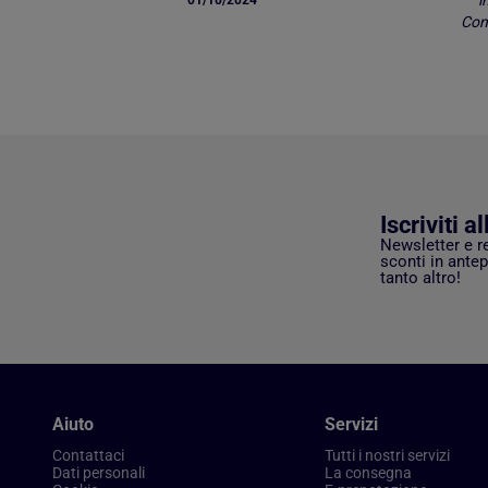
i
01/10/2024
Comp
Iscriviti a
Newsletter e r
sconti in antep
tanto altro!
Aiuto
Servizi
Contattaci
Tutti i nostri servizi
Dati personali
La consegna