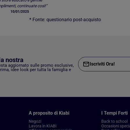
n store educato e gentile
limenti, continuate così!"
10/01/2025
* Fonte: questionario post-acquisto
lla nostra
Iscriviti Ora!
esta aggiornato sulle promo esclusive,
rima, idee look per tutta la famiglia e
A proposito di Kiabi
I Tempi Forti
Negozi
Back to school
Lavora in KIABI
Occasioni specia