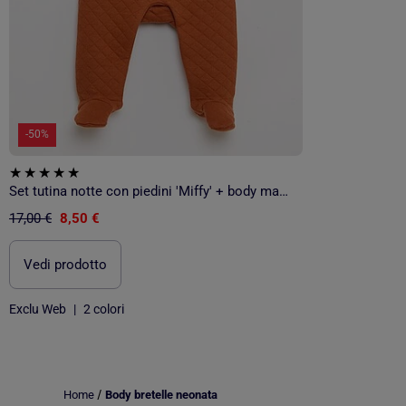
-50%
Set tutina notte con piedini 'Miffy' + body maniche lunghe
17,00 €
8,50 €
Vedi prodotto
Exclu Web
|
2 colori
/
Home
Body bretelle neonata